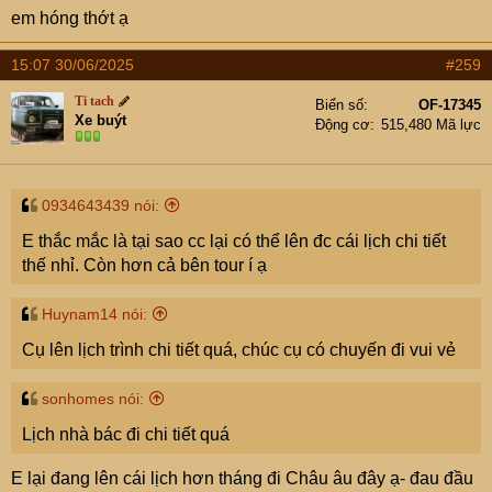
em hóng thớt ạ
15:07 30/06/2025
#259
Ti tach
Biển số
OF-17345
Xe buýt
Động cơ
515,480 Mã lực
0934643439 nói:
E thắc mắc là tại sao cc lại có thể lên đc cái lịch chi tiết
thế nhỉ. Còn hơn cả bên tour í ạ
Huynam14 nói:
Cụ lên lịch trình chi tiết quá, chúc cụ có chuyến đi vui vẻ
sonhomes nói:
Lịch nhà bác đi chi tiết quá
E lại đang lên cái lịch hơn tháng đi Châu âu đây ạ- đau đầu