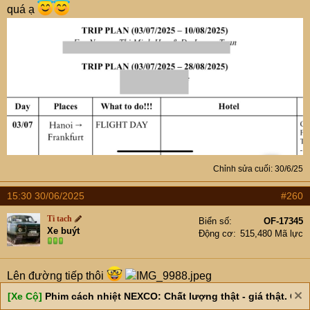
quá ạ
Chỉnh sửa cuối:
30/6/25
15:30 30/06/2025
#260
Ti tach
Biển số
OF-17345
Xe buýt
Động cơ
515,480 Mã lực
Lên đường tiếp thôi
[Xe Cộ]
Phim cách nhiệt NEXCO: Chất lượng thật - giá thật. Giá 
Trước
1
…
13
14
Tiếp