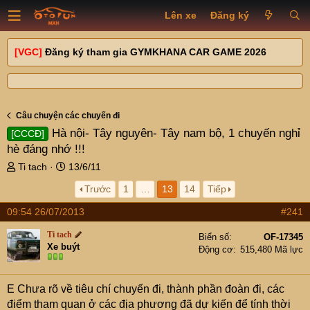
Lên xe
Đăng ký
[VGC]
Đăng ký tham gia GYMKHANA CAR GAME 2026
Câu chuyện các chuyến đi
Hà nội- Tây nguyên- Tây nam bộ, 1 chuyến nghỉ
[CCCĐ]
hè đáng nhớ !!!
T
N
Ti tach
13/6/11
h
g
Trước
1
…
13
14
Tiếp
r
à
e
y
09:54 26/07/2013
#241
a
g
d
ử
Ti tach
Biển số
OF-17345
s
i
Xe buýt
Động cơ
515,480 Mã lực
t
a
r
E Chưa rõ về tiêu chí chuyến đi, thành phần đoàn đi, các
t
điểm tham quan ở các địa phương đã dự kiến để tính thời