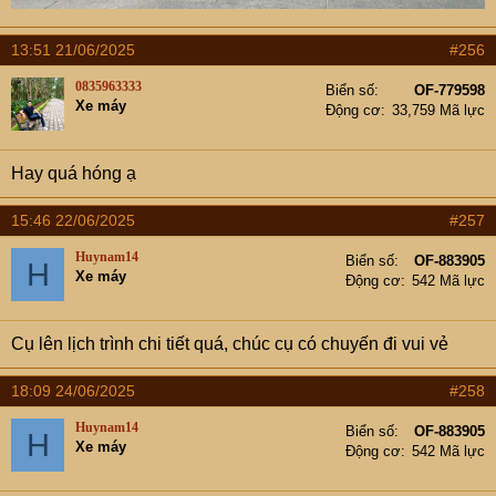
13:51 21/06/2025
#256
0835963333
Biển số
OF-779598
Xe máy
Động cơ
33,759 Mã lực
Hay quá hóng ạ
15:46 22/06/2025
#257
Huynam14
Biển số
OF-883905
H
Xe máy
Động cơ
542 Mã lực
Cụ lên lịch trình chi tiết quá, chúc cụ có chuyến đi vui vẻ
18:09 24/06/2025
#258
Huynam14
Biển số
OF-883905
H
Xe máy
Động cơ
542 Mã lực