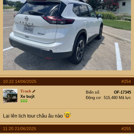
10:22 14/06/2025
#254
Ti tach
Biển số
OF-17345
Xe buýt
Động cơ
515,480 Mã lực
Lại lên lịch tour châu âu nào
11:20 21/06/2025
#255