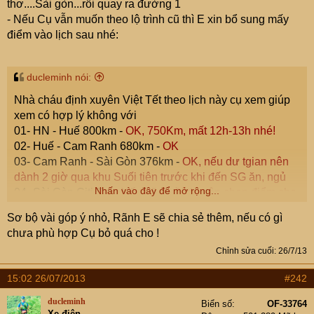
thơ....Sài gòn...rồi quay ra đường 1
- Nếu Cụ vẫn muốn theo lộ trình cũ thì E xin bổ sung mấy
điểm vào lịch sau nhé:
ducleminh nói:
Nhà cháu định xuyên Việt Tết theo lịch này cụ xem giúp
xem có hợp lý không với
01- HN - Huế 800km -
OK, 750Km, mất 12h-13h nhé!
02- Huế - Cam Ranh 680km -
OK
03- Cam Ranh - Sài Gòn 376km -
OK, nếu dư tgian nên
dành 2 giờ qua khu Suối tiên trước khi đến SG ăn, ngủ
Nhấn vào đây để mở rộng...
04- Sài Gòn Citi Tour
Nếu đã đi rồi thì nên chọn điểm cho
đỡ mất TG, City tour chỉ mất 1/2 ngày, nếu ko có nhu cầu
Sơ bộ vài góp ý nhỏ, Rãnh E sẽ chia sẻ thêm, nếu có gì
gì thêm thì chiều nên di chuyển theo 2 phương án
chưa phù hợp Cụ bỏ quá cho !
1. Đi theo cung phía tây: xuống nghỉ tại Tiền giang để
Chỉnh sửa cuối:
26/7/13
sáng hôm sau đi thăm chợ nổi sớm và thăm các cồn(cù
lao) của Bến tre (Bến tre chỉ đẹp ở mấy cái cồn này, còn
15:02 26/07/2013
#242
lại ko có gì đáng tham quan nhất là chạy 4 bánh - chỉ đi
qua cho biết
ducleminh
Biển số
OF-33764
Xe điện