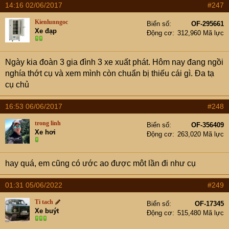
14:16 02/06/2017
#247
Kienlunngoc
Biển số
OF-295661
Xe đạp
Động cơ
312,960 Mã lực
Ngày kia đoàn 3 gia đình 3 xe xuất phát. Hôm nay đang ngồi
nghía thớt cụ và xem mình còn chuẩn bị thiếu cái gì. Đa tạ
cụ chủ
16:53 06/06/2017
#248
trong linh
Biển số
OF-356409
Xe hơi
Động cơ
263,020 Mã lực
hay quá, em cũng có ước ao được môt lần đi như cụ
01:31 05/06/2022
#249
Ti tach
Biển số
OF-17345
Xe buýt
Động cơ
515,480 Mã lực