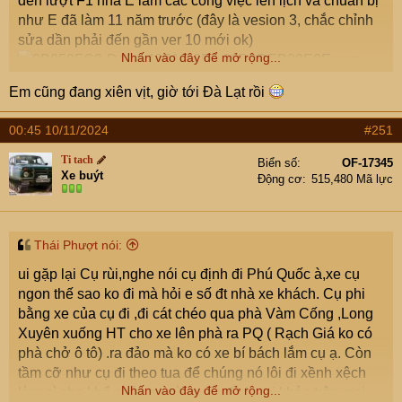
đến lượt F1 nhà E làm các công việc lên lịch và chuẩn bị
như E đã làm 11 năm trước (đây là vesion 3, chắc chỉnh
sửa dần phải đến gần ver 10 mới ok)
Nhấn vào đây để mở rộng...
Em cũng đang xiên vịt, giờ tới Đà Lạt rồi
00:45 10/11/2024
#251
Ti tach
Biển số
OF-17345
Xe buýt
Động cơ
515,480 Mã lực
Thái Phượt nói:
ui gặp lại Cụ rùi,nghe nói cụ định đi Phú Quốc à,xe cụ
ngon thế sao ko đi mà hỏi e số đt nhà xe khách. Cụ phi
bằng xe của cụ đi ,đi cát chéo qua phà Vàm Cống ,Long
Xuyên xuống HT cho xe lên phà ra PQ ( Rạch Giá ko có
phà chở ô tô) .ra đảo mà ko có xe bí bách lắm cụ ạ. Còn
tầm cỡ như cụ đi theo tua để chúng nó lôi đi xềnh xệch
Nhấn vào đây để mở rộng...
làm gì cho khổ.chúc cụ cùng gia đình vui khỏe trên mọi