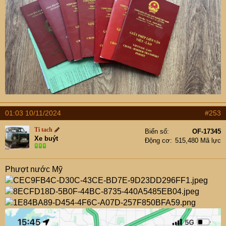
01:03 10/11/2024
#253
Ti tach
Biển số
OF-17345
Xe buýt
Động cơ
515,480 Mã lực
Phượt nước Mỹ