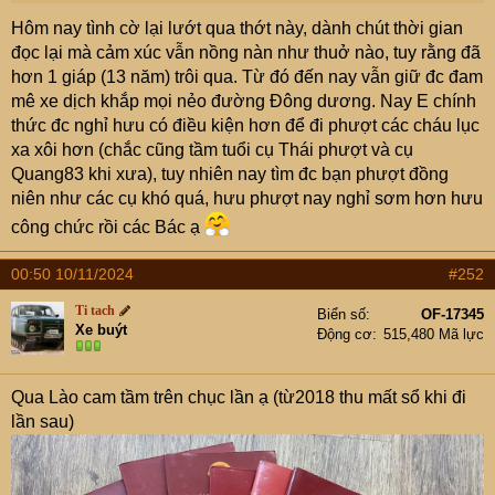
nẻo đường nhé
Hôm nay tình cờ lại lướt qua thớt này, dành chút thời gian
đọc lại mà cảm xúc vẫn nồng nàn như thuở nào, tuy rằng đã
hơn 1 giáp (13 năm) trôi qua. Từ đó đến nay vẫn giữ đc đam
mê xe dịch khắp mọi nẻo đường Đông dương. Nay E chính
thức đc nghỉ hưu có điều kiện hơn để đi phượt các cháu lục
xa xôi hơn (chắc cũng tầm tuổi cụ Thái phượt và cụ
Quang83 khi xưa), tuy nhiên nay tìm đc bạn phượt đồng
niên như các cụ khó quá, hưu phượt nay nghỉ sơm hơn hưu
công chức rồi các Bác ạ
00:50 10/11/2024
#252
Ti tach
Biển số
OF-17345
Xe buýt
Động cơ
515,480 Mã lực
Qua Lào cam tầm trên chục lần ạ (từ2018 thu mất sổ khi đi
lần sau)