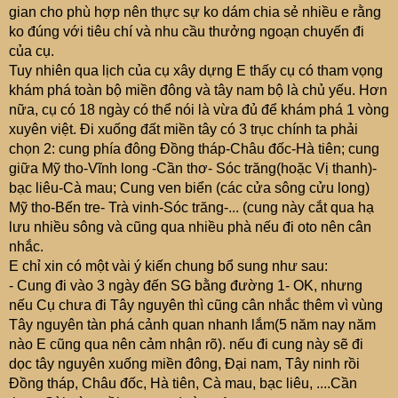
e
gian cho phù hợp nên thực sự ko dám chia sẻ nhiều e rằng
r
ko đúng với tiêu chí và nhu cầu thưởng ngoạn chuyến đi
của cụ.
Tuy nhiên qua lịch của cụ xây dựng E thấy cụ có tham vọng
khám phá toàn bộ miền đông và tây nam bộ là chủ yếu. Hơn
nữa, cụ có 18 ngày có thể nói là vừa đủ để khám phá 1 vòng
xuyên việt. Đi xuống đất miền tây có 3 trục chính ta phải
chọn 2: cung phía đông Đồng tháp-Châu đốc-Hà tiên; cung
giữa Mỹ tho-Vĩnh long -Cần thơ- Sóc trăng(hoặc Vị thanh)-
bạc liêu-Cà mau; Cung ven biển (các cửa sông cửu long)
Mỹ tho-Bến tre- Trà vinh-Sóc trăng-... (cung này cắt qua hạ
lưu nhiều sông và cũng qua nhiều phà nếu đi oto nên cân
nhắc.
E chỉ xin có một vài ý kiến chung bổ sung như sau:
- Cung đi vào 3 ngày đến SG bằng đường 1- OK, nhưng
nếu Cụ chưa đi Tây nguyên thì cũng cân nhắc thêm vì vùng
Tây nguyên tàn phá cảnh quan nhanh lắm(5 năm nay năm
nào E cũng qua nên cảm nhận rõ). nếu đi cung này sẽ đi
dọc tây nguyên xuống miền đông, Đại nam, Tây ninh rồi
Đồng tháp, Châu đốc, Hà tiên, Cà mau, bạc liêu, ....Cần