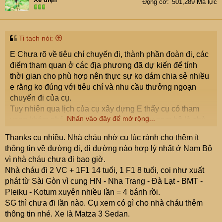
2. Đi theo cung phía đông đủ thời gian xuống Đồng tháp
Động cơ
501,289 Mã lực
và tham quan tràm chim, tối ngủ đông tháp, sáng hôm sau
đi Long xuyên, Châu đốc, Hà tiên rồi trưa hôm sau nữa đi
Phú quốc...
Ti tach nói:
05- Sài Gòn - Mỹ Tho 75km
E Chưa rõ về tiêu chí chuyến đi, thành phần đoàn đi, các
Mỹ Tho - Bến Tre 20km
điểm tham quan ở các địa phương đã dự kiến để tính
Bến Tre - Vĩnh Long 90km
thời gian cho phù hợp nên thực sự ko dám chia sẻ nhiều
-
Bến tre và Trà vinh là 2 tỉnh khá biệt lập trên trục giao
e rằng ko đúng với tiêu chí và nhu cầu thưởng ngoạn
thông bắc nam(là trục thứ 3 chạy dọc bờ biển), hơn nữa
chuyến đi của cụ.
cảnh quan không có gì nhiều và khó sắp xếp cho 1
Tuy nhiên qua lịch của cụ xây dựng E thấy cụ có tham
chuyến đi ko dư giả thời gian vì muốn đi hết thì phải đi
Nhấn vào đây để mở rộng...
vọng khám phá toàn bộ miền đông và tây nam bộ là chủ
ziczac như lịch của Cụ, Theo E Cụ nên để lại và đi bằng
yếu. Hơn nữa, cụ có 18 ngày có thể nói là vừa đủ để
1 tour khác (Có thể tham khảo thêm:
Thanks cụ nhiều. Nhà cháu nhờ cụ lúc rảnh cho thêm ít
khám phá 1 vòng xuyên việt. Đi xuống đất miền tây có 3
http://www.otofun.net/threads/508832-tan-man-2013-di-
thông tin về đường đi, đi đường nào hợp lý nhất ở Nam Bộ
trục chính ta phải chọn 2: cung phía đông Đồng tháp-
va-cam-nhan/page23
), nếu theo cung phía tây thì cần thơ
vì nhà cháu chưa đi bao giờ.
Châu đốc-Hà tiên; cung giữa Mỹ tho-Vĩnh long -Cần thơ-
xuống Sóc trăng, Bạc liêu rồi Cà mau để hôm sau xuống
Nhà cháu đi 2 VC + 1F1 14 tuổi, 1 F1 8 tuổi, coi như xuất
Sóc trăng(hoặc Vị thanh)- bạc liêu-Cà mau; Cung ven
Đất mũi rồi sang Rạch giá, Hà tiên... Phú quốc..rồi đi ra
phát từ Sài Gòn vì cung HN - Nha Trang - Đà Lạt - BMT -
biển (các cửa sông cửu long) Mỹ tho-Bến tre- Trà vinh-
ngược theo cung phía đông(2)
Pleiku - Kotum xuyên nhiều lần = 4 bánh rồi.
Sóc trăng-... (cung này cắt qua hạ lưu nhiều sông và cũng
06- Vĩnh Long - Trà Vinh 65km
SG thì chưa đi lần nào. Cụ xem có gì cho nhà cháu thêm
qua nhiều phà nếu đi oto nên cân nhắc.
Trà Vinh - Sóc Trăng 65km
thông tin nhé. Xe là Matza 3 Sedan.
E chỉ xin có một vài ý kiến chung bổ sung như sau:
Sóc Trăng - Bạc Liêu 52km