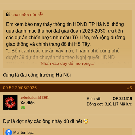
s
:
chaien85 nói:
Em xem báo này thấy thông tin HĐND TP.Hà Nội thông
qua danh mục thu hồi đất giai đoạn 2026-2030, ưu tiên
các dự án chiến lược như cầu Tứ Liên, mở rộng đường
giao thông và chỉnh trang đô thị Hồ Tây.
"...Bên cạnh các dự án xây mới, Thành phố cũng phê
duyệt 39 dự án chuyển tiếp theo Nghị quyết HĐND
Nhấn vào đây để mở rộng...
TP.Hà Nội năm 2025. Các dự án này tập trung chủ yếu tại
các khu vực Phường Quảng An, Phường Nhật Tân,
đúng là đại công trường Hà Nội
Phường Thụy Khuê, TP.Hà Nội. Định hướng xuyên suốt
là phát triển nơi đây thành không gian văn hóa, dịch vụ
09:52 29/05/2026
#3
và du lịch chất lượng cao của Thủ đô. Trong giai đoạn
2026 - 2030, năng lực giao thông khu vực sẽ được cải
xebobabanh17201
Biển số
OF-321319
Xe điện
thiện đáng kể thông qua việc mở rộng các tuyến đường
Động cơ
316,117 Mã lực
và ngõ kết nối. Các dự án tiêu biểu bao gồm:
Dự là đợt này các ông nhảy dù đi hết
Mở rộng ngõ 11 Tô Ngọc Vân, ngõ 72 Thụy Khuê
và ngõ 275 Âu Cơ.
R
Mũi tên bạc