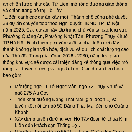
e
án chiến lược như cầu Tứ Liên, mở rộng đường giao thông
r
và chỉnh trang đô thị Hồ Tây.
"...Bên cạnh các dự án xây mới, Thành phố cũng phê duyệt
39 dự án chuyển tiếp theo Nghị quyết HĐND TP.Hà Nội
năm 2025. Các dự án này tập trung chủ yếu tại các khu vực
Phường Quảng An, Phường Nhật Tân, Phường Thụy Khuê,
TP.Hà Nội. Định hướng xuyên suốt là phát triển nơi đây
thành không gian văn hóa, dịch vụ và du lịch chất lượng cao
của Thủ đô. Trong giai đoạn 2026 - 2030, năng lực giao
thông khu vực sẽ được cải thiện đáng kể thông qua việc mở
rộng các tuyến đường và ngõ kết nối. Các dự án tiêu biểu
bao gồm:
Mở rộng ngõ 11 Tô Ngọc Vân, ngõ 72 Thụy Khuê và
ngõ 275 Âu Cơ.
Triển khai đường Đặng Thai Mai (giai đoạn 1) và
tuyến kết nối từ ngõ 50 Đặng Thai Mai đến phố Quảng
Khánh.
Xây dựng tuyến đường ven Hồ Tây đoạn từ chùa Kim
Liên đến khách sạn Thắng Lợi.
Mở rộng đường từ số 552 Lạc Long Quân đến Công