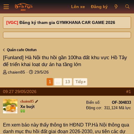
Lên xe
Đăng ký
[VGC]
Đăng ký tham gia GYMKHANA CAR GAME 2026
Quán cafe Otofun
[Funland]
Hà Nội thu hồi gần 100ha đất khu vực Hồ Tây
để triển khai loạt dự án hạ tầng lớn
T
N
chaien85
29/5/26
h
g
1
…
13
Tiếp
r
à
e
y
09:27 29/05/2026
#1
a
g
d
ử
chaien85
Biển số
OF-304833
s
i
Xe buýt
Động cơ
311,124 Mã lực
t
a
r
Em xem báo này thấy thông tin HĐND TP.Hà Nội thông qua
t
danh mục thu hồi đất giai đoạn 2026-2030, ưu tiên các dự