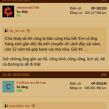
c
t
xebobabanh17201
Biển số
OF-321319
i
Xe điện
Động cơ
316,117 Mã lực
o
n
s
:
Xe_loi nói:
Chả nhảy dù thì cũng bị bần cùng hóa hết. Em có ông
hàng xóm gần dốc đá mới chuyển về cách đây vài năm,
còn 12 năm trả góp bank cái nhà nữa. Giờ thì …
Giờ những ông gần ao hồ, công trình công cộng, lịch sử, kể
cả đường to dễ đi thật
10:26 29/05/2026
#16
Cự Phách vit à Hà Lam
Biển số
OF-831145
C
Xe tăng
Động cơ
548,061 Mã lực
butchikim nói: