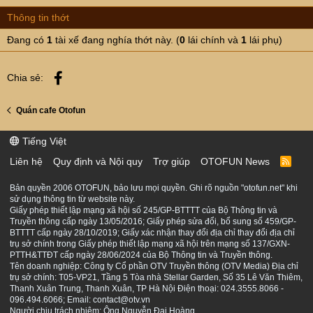
TP.Hà Nội, dự kiến sẽ thu hồi khoảng 1ha đất để thực
Thông tin thớt
hiện 12 dự án trọng điểm. Một số công trình giao thông
đáng chú ý tại đây bao gồm:
Đang có
1
tài xế đang nghía thớt này. (
0
lái chính và
1
lái phụ)
Mở rộng tuyến đường cuối phố Ngũ Xã thông ra
phố Trấn Vũ.
Facebook
Chia sẻ:
Xây dựng tuyến đường kết nối phố Quán Thánh
đến phố Trấn Vũ (qua ngõ 190-192 Quán Thánh).
Quán cafe Otofun
Cống hóa kết hợp xây dựng đường từ nút rẽ phố
Núi Trúc đến phố Sơn Tây.
Tiếng Việt
Cải tạo khu chung cư nguy hiểm tại số 148-150
Liên hệ
Quy định và Nội quy
Trợ giúp
OTOFUN News
R
Sơn Tây..."
S
S
Bản quyền 2006 OTOFUN, bảo lưu mọi quyền. Ghi rõ nguồn "otofun.net" khi
sử dụng thông tin từ website này.
Hà Nội thu hồi gần 100ha đất khu vực Hồ Tây để triển khai loạt...
Giấy phép thiết lập mạng xã hội số 245/GP-BTTTT của Bộ Thông tin và
HĐND TP.Hà Nội thông qua danh mục thu hồi đất giai
Truyền thông cấp ngày 13/05/2016; Giấy phép sửa đổi, bổ sung số 459/GP-
đoạn 2026-2030, ưu tiên các dự án chiến lược như cầu
BTTTT cấp ngày 28/10/2019; Giấy xác nhận thay đổi địa chỉ thay đổi địa chỉ
trụ sở chính trong Giấy phép thiết lập mạng xã hội trên mạng số 137/GXN-
Tứ Liên, mở rộng đường giao thông và chỉnh trang đô
PTTH&TTĐT cấp ngày 28/06/2024 của Bộ Thông tin và Truyền thông.
thị Hồ Tây.
Tên doanh nghiệp: Công ty Cổ phần OTV Truyền thông (OTV Media) Địa chỉ
baolamdong.vn
trụ sở chính: T05-VP21, Tầng 5 Tòa nhà Stellar Garden, Số 35 Lê Văn Thiêm,
Thanh Xuân Trung, Thanh Xuân, TP Hà Nội Điện thoại: 024.3555.8066 -
096.494.6066; Email: contact@otv.vn
Người chịu trách nhiệm: Ông Nguyễn Đại Hoàng.