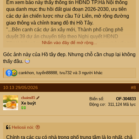
Em xem báo này thấy thông tin HĐND TP.Hà Nội thông
qua danh mục thu hồi đất giai đoạn 2026-2030, ưu tiên
các dự án chiến lược như cầu Tứ Liên, mở rộng đường
giao thông và chỉnh trang đô thị Hồ Tây.
"...Bên cạnh các dự án xây mới, Thành phố cũng phê
duyệt 39 dự án chuyển tiếp theo Nghị quyết HĐND
Nhấn vào đây để mở rộng...
TP.Hà Nội năm 2025. Các dự án này tập trung chủ yếu tại
các khu vực Phường Quảng An, Phường Nhật Tân,
Góc ảnh này của Hồ tây đẹp. Nhưng chỗ cần chụp lại không
Phường Thụy Khuê, TP.Hà Nội. Định hướng xuyên suốt
thấy đâu.
là phát triển nơi đây thành không gian văn hóa, dịch vụ
và du lịch chất lượng cao của Thủ đô. Trong giai đoạn
R
cankhon
,
tuyển88888
,
tvu732
và 3 người khác
2026 - 2030, năng lực giao thông khu vực sẽ được cải
e
a
thiện đáng kể thông qua việc mở rộng các tuyến đường
10:13 29/05/2026
#8
c
và ngõ kết nối. Các dự án tiêu biểu bao gồm:
t
chaien85
Biển số
OF-304833
i
Mở rộng ngõ 11 Tô Ngọc Vân, ngõ 72 Thụy Khuê
Xe buýt
Động cơ
311,124 Mã lực
o
và ngõ 275 Âu Cơ.
n
Triển khai đường Đặng Thai Mai (giai đoạn 1) và
s
:
tuyến kết nối từ ngõ 50 Đặng Thai Mai đến phố
Heliosii nói:
Quảng Khánh.
Xây dựng tuyến đường ven Hồ Tây đoạn từ chùa
Chính ra các cụ có nhà trong phố trung tâm là lo nhất, chả