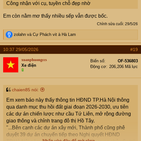
Công nhận với cụ, tuyền chỗ đẹp nhờ
Em còn nằm mơ thấy nhiều sếp vẫn được bốc.
Chỉnh sửa cuối:
29/5/26
R
zolahn
và
Cự Phách vit à Hà Lam
e
a
10:37 29/05/2026
#19
c
t
xuanphuongccs
Biển số
OF-536803
i
Xe điện
Động cơ
206,206 Mã lực
o
n
s
:
chaien85 nói:
Em xem báo này thấy thông tin HĐND TP.Hà Nội thông
qua danh mục thu hồi đất giai đoạn 2026-2030, ưu tiên
các dự án chiến lược như cầu Tứ Liên, mở rộng đường
giao thông và chỉnh trang đô thị Hồ Tây.
"...Bên cạnh các dự án xây mới, Thành phố cũng phê
duyệt 39 dự án chuyển tiếp theo Nghị quyết HĐND
Nhấn vào đây để mở rộng...