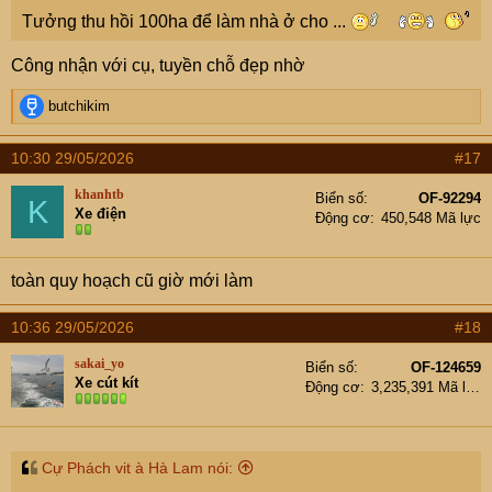
Tưởng thu hồi 100ha để làm nhà ở cho ...
Công nhận với cụ, tuyền chỗ đẹp nhờ
R
butchikim
e
a
10:30 29/05/2026
#17
c
t
khanhtb
Biển số
OF-92294
K
i
Xe điện
Động cơ
450,548 Mã lực
o
n
s
toàn quy hoạch cũ giờ mới làm
:
10:36 29/05/2026
#18
sakai_yo
Biển số
OF-124659
Xe cút kít
Động cơ
3,235,391 Mã lực
Cự Phách vit à Hà Lam nói: