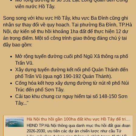
viên nước Hồ Tây.
Song song với khu vực Hồ Tây, khu vực Ba Đình cũng ghi
nhận sự thay đổi về quy hoạch. Tại phường Ba Đình, TP.Hà
Nội, dự kiến sẽ thu hồi khoảng 1ha đất để thực hiện 12 dự
án trọng điểm. Một số công trình giao thông đáng chú ý tại
đây bao gồm:
Mở rộng tuyến đường cuối phố Ngũ Xã thông ra phố
Trấn Vũ.
Xây dựng tuyến đường kết nối phố Quán Thánh đến
phố Trấn Vũ (qua ngõ 190-192 Quán Thánh).
Cống hóa kết hợp xây dựng đường từ nút rẽ phố Núi
Trúc đến phố Sơn Tây.
Cải tạo khu chung cư nguy hiểm tại số 148-150 Sơn
Tây..."
Hà Nội thu hồi gần 100ha đất khu vực Hồ Tây để triển khai loạt...
HĐND TP.Hà Nội thông qua danh mục thu hồi đất giai đoạn
2026-2030, ưu tiên các dự án chiến lược như cầu Tứ