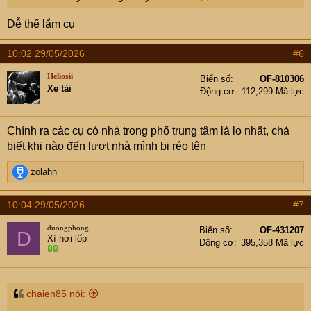
Sơn Tây..."
Dễ thế lắm cụ
Hà Nội thu hồi gần 100ha đất khu vực Hồ Tây để triển khai loạt...
10:02 29/05/2026
#6
HĐND TP.Hà Nội thông qua danh mục thu hồi đất giai
đoạn 2026-2030, ưu tiên các dự án chiến lược như cầu
Heliosii
Tứ Liên, mở rộng đường giao thông và chỉnh trang đô
Biển số
OF-810306
Xe tải
thị Hồ Tây.
Động cơ
112,299 Mã lực
baolamdong.vn
Chính ra các cụ có nhà trong phố trung tâm là lo nhất, chả
biết khi nào đến lượt nhà mình bị réo tên
R
zolahn
e
a
10:04 29/05/2026
#7
c
t
duongphong
Biển số
OF-431207
D
i
Xì hơi lốp
Động cơ
395,358 Mã lực
o
n
s
:
chaien85 nói: