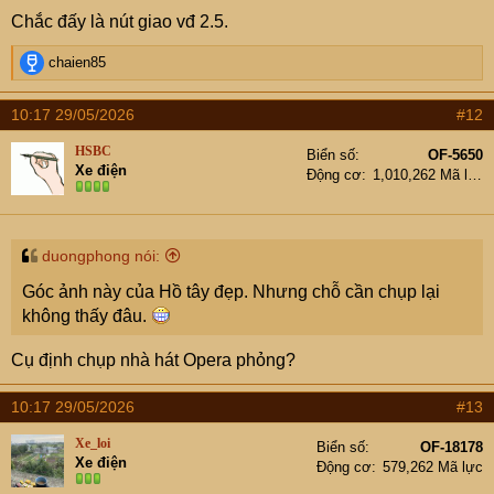
Chắc đấy là nút giao vđ 2.5.
R
chaien85
e
a
10:17 29/05/2026
#12
c
t
HSBC
Biển số
OF-5650
i
Xe điện
Động cơ
1,010,262 Mã lực
o
n
s
:
duongphong nói:
Góc ảnh này của Hồ tây đẹp. Nhưng chỗ cần chụp lại
không thấy đâu.
Cụ định chụp nhà hát Opera phỏng?
10:17 29/05/2026
#13
Xe_loi
Biển số
OF-18178
Xe điện
Động cơ
579,262 Mã lực