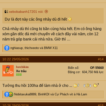
xebobabanh17201 nói:
Dự là đợt này các ông nhảy dù đi hết
Chả nhảy dù thì cũng bị bần cùng hóa hết. Em có ông hàng
xóm gần dốc đá mới chuyển về cách đây vài năm, còn 12
năm trả góp bank cái nhà nữa. Giờ thì …
R
nghiasup
,
thichxeoto
và
BMW X11
e
a
10:22 29/05/2026
#14
c
t
butchikim
Biển số
OF-55660
i
Xe trâu
Động cơ
604,750 Mã lực
o
n
s
Tưởng thu hồi 100ha để làm nhà ở cho ...
:
R
Nobitaxuka8889
,
BinhKDI
và
Cự Phách vit à Hà Lam
e
a
10:26 29/05/2026
#15