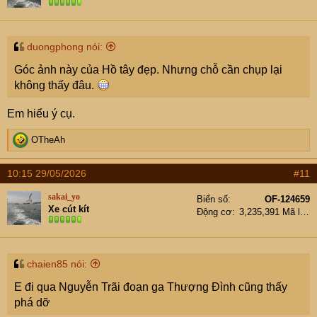
HĐND TP.Hà Nội thông qua danh mục thu hồi đất giai
đoạn 2026-2030, ưu tiên các dự án chiến lược như cầu
Tứ Liên, mở rộng đường giao thông và chỉnh trang đô
thị Hồ Tây.
duongphong nói:
baolamdong.vn
Góc ảnh này của Hồ tây đẹp. Nhưng chỗ cần chụp lại
không thấy đâu.
Em hiểu ý cụ.
R
OTheAh
e
a
10:15 29/05/2026
#11
c
t
sakai_yo
Biển số
OF-124659
i
Xe cút kít
Động cơ
3,235,391 Mã lực
o
n
s
:
chaien85 nói:
E đi qua Nguyễn Trãi đoạn ga Thượng Đình cũng thấy
phá dỡ