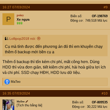
16:27 07/03/2024
#9
poiuy
Biển số
OF-198769
P
Xe ngựa
Động cơ
749,518 Mã lực
Lollipop2018 nói:
Cụ mà tính được đến phương án đó thì em khuyên chạy
thêm ổ backup mới bền cụ ạ
Thêm ổ backup thì tốn kém chi phí, mất công hơn. Dùng
HDD thì vừa đơn giản, tiết kiệm chi phí, hài hoà giữa lợi ích
và chi phí. SSD chạy HĐH, HDD lưu dữ liệu.
R
MaTeo
e
a
16:35 07/03/2024
#10
c
t
MaTeo
Biển số
OF-809535
i
[Tịch thu bằng lái]
Động cơ
30,222 Mã lực
o