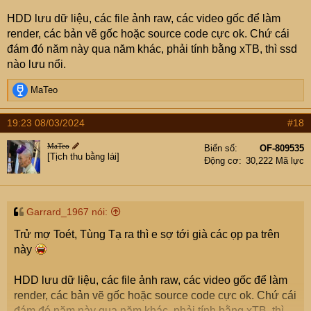
HDD lưu dữ liệu, các file ảnh raw, các video gốc để làm
render, các bản vẽ gốc hoặc source code cực ok. Chứ cái
đám đó năm này qua năm khác, phải tính bằng xTB, thì ssd
nào lưu nổi.
R
MaTeo
e
a
19:23 08/03/2024
#18
c
t
MaTeo
Biển số
OF-809535
i
[Tịch thu bằng lái]
Động cơ
30,222 Mã lực
o
n
s
:
Garrard_1967 nói:
Trử mợ Toét, Tùng Tạ ra thì e sợ tới già các ọp pa trên
này
HDD lưu dữ liệu, các file ảnh raw, các video gốc để làm
render, các bản vẽ gốc hoặc source code cực ok. Chứ cái
đám đó năm này qua năm khác, phải tính bằng xTB, thì