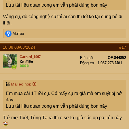
Lưu tài liệu quan trọng em vẫn phải dùng bọn này
Vâng cụ, đồ công nghệ cũ thì ai cần thì tốt ko lại cũng bỏ đi
thôi.
R
MaTeo
e
a
18:38 08/03/2024
#17
c
t
Garrard_1967
Biển số
OF-844852
i
Xe điện
Động cơ
1,087,273 Mã lực
o
n
s
:
MaTeo nói:
Em mua cái 1T rồi cụ. Có mấy cụ ra giá mà em suýt bị hớ
đấy.
Lưu tài liệu quan trọng em vẫn phải dùng bọn này
Trử mợ Toét, Tùng Tạ ra thì e sợ tới già các ọp pa trên này