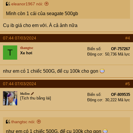
eleanor1967 nói:
Mình còn 1 cái của seagate 500gb
Cụ ib giá cho em với. À cả ảnh nữa
07:44 07/03/2024
#4
thangtsc
Biển số
OF-757267
T
Xe hơi
Động cơ
50,736 Mã lực
như em có 1 chiếc 500G, để cụ 100k cho gọn
07:44 07/03/2024
#5
MaTeo
Biển số
OF-809535
[Tịch thu bằng lái]
Động cơ
30,222 Mã lực
thangtsc nói:
như em có 1 chiếc 500G, để cụ 100k cho gọn