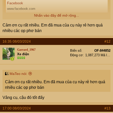
Facebook
www.facebook.com
Nhấn vào đây để mở rộng...
Cảm ơn cụ rất nhiều. Em đã mua của cụ này rẻ hơn quá
nhiều các ọp phơ bán
16:35 08/03/2024
#12
Garrard_1967
Biển số
OF-844852
Xe điện
Động cơ
1,087,273 Mã lực
MaTeo nói:
Cảm ơn cụ rất nhiều. Em đã mua của cụ này rẻ hơn quá
nhiều các ọp phơ bán
Vâng cụ, cậu đó tốt đấy
17:00 08/03/2024
#13