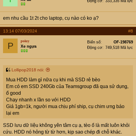
Động cơ
333,335 Mã lực
o
n
s
em nhu cầu 1t 2t cho laptop, cụ nào có ko ạ?
:
13:14 07/03/2024
#8
poiuy
Biển số
OF-198769
P
Xe ngựa
Động cơ
749,518 Mã lực
Lollipop2018 nói:
Mua HDD làm gì nữa cụ khi mà SSD rẻ bèo
Em có em SSD 240Gb của Teamsgroup đã qua sử dụng,
ổ good
Chạy nhanh x lần so với HDD
Giá 1gb=1k, người mua chịu phí ship, cụ chim ưng báo
lại em
SSD lưu dữ liệu không yên tâm cụ ạ, tèo ổ là mất luôn khỏi
cứu. HDD nó hỏng từ từ hơn, kịp sao chép đi chỗ khác.