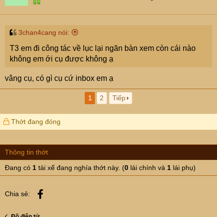
3chan4cang nói:
T3 em đi công tác về lục lại ngăn bàn xem còn cái nào
không em ới cụ được không ạ
vâng cụ, có gì cụ cứ inbox em ạ
1
2
Tiếp
Thớt đang đóng
Thông tin thớt
Đang có
1
tài xế đang nghía thớt này. (
0
lái chính và
1
lái phụ)
Facebook
Chia sẻ:
Đồ điện tử