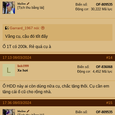
MaTeo
Biển số
OF-809535
[Tịch thu bằng lái]
Động cơ
30,222 Mã lực
Garrard_1967 nói:
Vâng cụ, cậu đó tốt đấy
Ổ 1T có 200k. Rẻ quá cụ à
17:13 08/03/2024
#14
linh1999
Biển số
OF-836068
L
Xe hơi
Động cơ
4,452 Mã lực
Ổ HDD này ai còn dùng nữa cụ, chắc tặng thôi. Cụ cần em
tặng cái ổ cũ cho rộng nhà.
17:36 08/03/2024
#15
MaTeo
Biển số
OF-809535