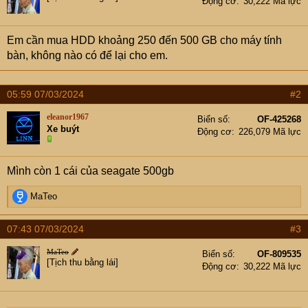
Động cơ
30,222 Mã lực
Em cần mua HDD khoảng 250 đến 500 GB cho máy tính
bàn, không nào có để lại cho em.
05:59 07/03/2024
#2
eleanor1967
Biển số
OF-425268
Xe buýt
Động cơ
226,079 Mã lực
Mình còn 1 cái của seagate 500gb
R
MaTeo
e
a
07:43 07/03/2024
#3
c
t
MaTeo
Biển số
OF-809535
i
[Tịch thu bằng lái]
Động cơ
30,222 Mã lực
o
n
s
: