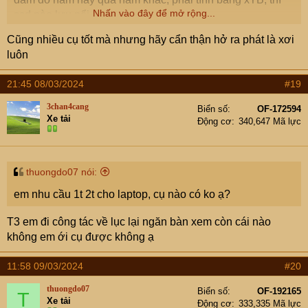
Nhấn vào đây để mở rộng...
ssd nào lưu nổi.
Cũng nhiều cụ tốt mà nhưng hãy cẩn thận hở ra phát là xơi
luôn
21:45 08/03/2024
#19
3chan4cang
Biển số
OF-172594
Xe tải
Động cơ
340,647 Mã lực
thuongdo07 nói:
em nhu cầu 1t 2t cho laptop, cụ nào có ko ạ?
T3 em đi công tác về lục lại ngăn bàn xem còn cái nào
không em ới cụ được không ạ
11:58 09/03/2024
#20
thuongdo07
Biển số
OF-192165
T
Xe tải
Động cơ
333,335 Mã lực