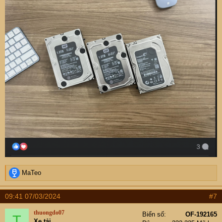
R
MaTeo
e
a
09:41 07/03/2024
#7
c
t
thuongdo07
Biển số
OF-192165
T
i
Xe tải