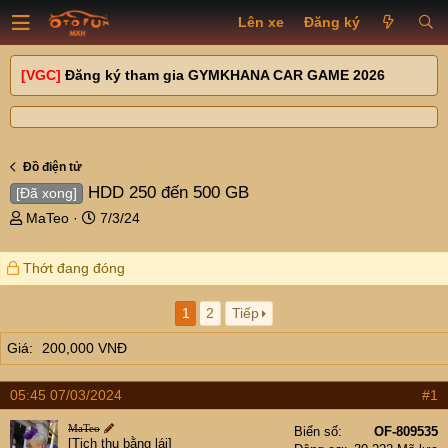
Lên xe
Đăng ký
[VGC]
Đăng ký tham gia GYMKHANA CAR GAME 2026
Đồ điện tử
HDD 250 đến 500 GB
[Đã xong]
T
N
MaTeo
7/3/24
h
g
r
à
Thớt đang đóng
e
y
a
g
d
ử
1
2
Tiếp
s
i
Giá
200,000 VNĐ
t
a
r
05:45 07/03/2024
#1
t
e
MaTeo
Biển số
OF-809535
[Tịch thu bằng lái]
r