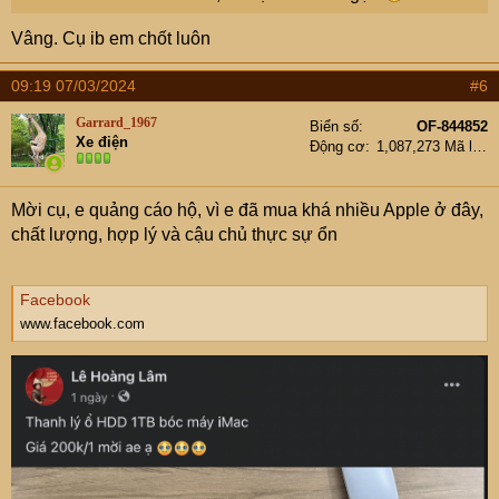
Vâng. Cụ ib em chốt luôn
09:19 07/03/2024
#6
Garrard_1967
Biển số
OF-844852
Xe điện
Động cơ
1,087,273 Mã lực
Mời cụ, e quảng cáo hộ, vì e đã mua khá nhiều Apple ở đây,
chất lượng, hợp lý và cậu chủ thực sự ổn
Facebook
www.facebook.com