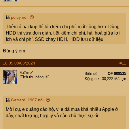
n
s
:
poiuy nói:
Thêm ổ backup thì tốn kém chi phí, mất công hơn. Dùng
HDD thì vừa đơn giản, tiết kiệm chi phí, hài hoà giữa lợi
ích và chi phí. SSD chạy HĐH, HDD lưu dữ liệu.
Đúng ý em
16:05 08/03/2024
#11
MaTeo
Biển số
OF-809535
[Tịch thu bằng lái]
Động cơ
30,222 Mã lực
Garrard_1967 nói:
Mời cụ, e quảng cáo hộ, vì e đã mua khá nhiều Apple ở
đây, chất lượng, hợp lý và cậu chủ thực sự ổn