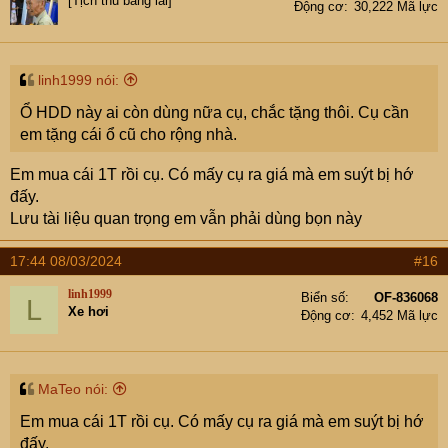
[Tịch thu bằng lái]
Động cơ
30,222 Mã lực
linh1999 nói:
Ổ HDD này ai còn dùng nữa cụ, chắc tặng thôi. Cụ cần
em tặng cái ổ cũ cho rộng nhà.
Em mua cái 1T rồi cụ. Có mấy cụ ra giá mà em suýt bị hớ
đấy.
Lưu tài liệu quan trọng em vẫn phải dùng bọn này
17:44 08/03/2024
#16
linh1999
Biển số
OF-836068
L
Xe hơi
Động cơ
4,452 Mã lực
MaTeo nói:
Em mua cái 1T rồi cụ. Có mấy cụ ra giá mà em suýt bị hớ
đấy.