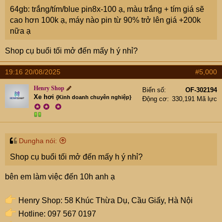
64gb: trắng/tím/blue pin8x-100 ạ, màu trắng + tím giá sẽ
cao hơn 100k ạ, máy nào pin từ 90% trở lên giá +200k
nữa ạ
Shop cụ buổi tối mở đến mấy h ý nhỉ?
19:16 20/08/2025
#5,000
Henry Shop
Biển số
OF-302194
Xe hơi
{Kinh doanh chuyên nghiệp}
Động cơ
330,191 Mã lực
✪
✪
✪
#HenryShop #dienthoai #android #iphone #ios
#thumuadienthoai #xiaomi #samsung #galaxy
#smartphone #macbook #laptop #maytinhbang #dongho
Dungha nói:
#applewatch #ipad
Shop cụ buổi tối mở đến mấy h ý nhỉ?
bên em làm việc đến 10h anh ạ
Henry Shop: 58 Khúc Thừa Dụ, Cầu Giấy, Hà Nội
Hotline: 097 567 0197