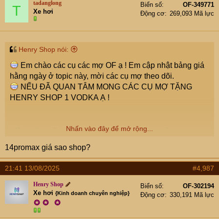
tadanglong
Biển số
OF-349771
T
Xe hơi
Động cơ
269,093 Mã lực
Henry Shop nói:
Em chào các cụ các mợ OF ạ ! Em cập nhật bảng giá
hằng ngày ở topic này, mời các cụ mợ theo dõi.
NẾU ĐÃ QUAN TÂM MONG CÁC CỤ MỢ TẶNG
HENRY SHOP 1 VODKA Ạ !
Nhấn vào đây để mở rộng...
Kho Apple iPhone, iPad, Airpods,
SamSung, Laptop Giá Gốc
14promax giá sao shop?
Bảo hành 1 đổi 1 tất cả các lỗi bao
21:41 13/08/2025
#4,987
gồm cả màn hình
Henry Shop
Biển số
OF-302194
Xe hơi
Bao máy bản quốc tế trọn đời
{Kinh doanh chuyên nghiệp}
Động cơ
330,191 Mã lực
✪
✪
✪
_______________________