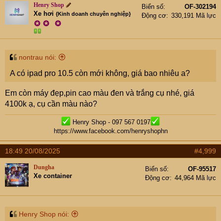
Henry Shop
Biển số
OF-302194
Xe hơi
{Kinh doanh chuyên nghiệp}
Động cơ
330,191 Mã lực
✪
✪
✪
nontrau nói:
A có ipad pro 10.5 còn mới không, giá bao nhiêu a?
Em còn máy đẹp,pin cao màu đen và trắng cụ nhé, giá
4100k ạ, cụ cần màu nào?
Henry Shop - 097 567 0197
https://www.facebook.com/henryshophn
18:49 20/08/2025
#4,999
Dungha
Biển số
OF-95517
Xe container
Động cơ
44,964 Mã lực
Henry Shop nói: