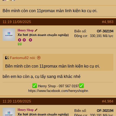
n
s
Bên mình còn con 11promax màn linh kiện ko cụ ơi.
:
11:19 11/08/2025
#4,983
Henry Shop
Biển số
OF-302194
Xe hơi
{Kinh doanh chuyên nghiệp}
Động cơ
330,191 Mã lực
✪
✪
✪
Fantomu82 nói:
Bên mình còn con 11promax màn linh kiện ko cụ ơi.
bên em ko còn ạ, cụ lấy sang mã khác nhé
Henry Shop - 097 567 0197
https://www.facebook.com/henryshophn
11:20 11/08/2025
#4,984
Henry Shop
Biển số
OF-302194
Xe hơi
{Kinh doanh chuyên nghiệp}
Động cơ
330,191 Mã lực