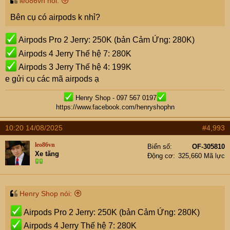
leo86vn nói:
iPhone 8 64GB: 2100K (256GB: 2400K)
Bên cụ có airpods k nhỉ?
iPhone 7 Plus 32GB: 1999K (128GB: 2100K)(256GB:
2200K)
Airpods Pro 2 Jerry: 250K (bản Cảm Ứng: 280K)
iPhone 7 32GB: 1400K (128GB: 1500K)
Airpods 4 Jerry Thế hệ 7: 280K
iPhone 6s Plus 16GB: 1400K (32GB: 1500K)(64GB:
Airpods 3 Jerry Thế hệ 4: 199K
1600K)
e gửi cụ các mã airpods ạ
iPhone 6s 16GB: 999K (32GB: 1100K) (64GB:
Henry Shop - 097 567 0197
1200K)(128GB: 1300K)
https://www.facebook.com/henryshophn
iPhone 5SE 16GB zin98%: 999K (32GB: 1100K)
iPhone 5S 16GB zin98%: 500K
10:20 14/08/2025
#4,993
Samsung S24 Ultra 12/256: 16,300K
leo86vn
Biển số
OF-305810
Samsung S23 Ultra 12/256: 11,500K (512GB:
Xe tăng
Động cơ
325,660 Mã lực
11,800K)
Samsung S23 Plus 8/256: 8400K (512GB: 8700K)
Samsung S22 Ultra 12/256 1sim: 8999K (512GB:
Henry Shop nói:
9300K)
Airpods Pro 2 Jerry: 250K (bản Cảm Ứng: 280K)
Samsung S22 Ultra 12/128: 9200K
Airpods 4 Jerry Thế hệ 7: 280K