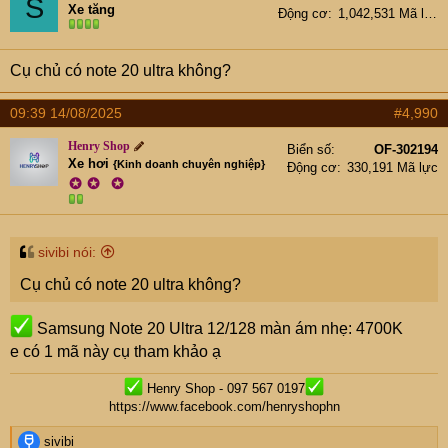
S
Xe tăng
Động cơ
1,042,531 Mã lực
15,800K)(1TB: 16,800K)
iPhone 14 Pro 128GB: 12,800K (256GB: 13,800K)
Cụ chủ có note 20 ultra không?
iPhone 14 Plus 128GB: 9200K
iPhone 14 128GB SIM VL: 8400K (256GB: 9400K)
09:39 14/08/2025
#4,990
iPhone 13 Pro Max 128GB: 11,800K (256GB:
12,600K)(512GB: 12,900K)
Henry Shop
Biển số
OF-302194
Xe hơi
{Kinh doanh chuyên nghiệp}
Động cơ
330,191 Mã lực
iPhone 13 Pro 128GB: 9400K (256GB: 9999K)
✪
✪
✪
(512GB: 10,300K)
iPhone 13 128GB: 7999K (256GB: 8600K)
iPhone 13 Mini 128GB: 6200K (256GB: 6800K)
sivibi nói:
iPhone 12 Pro Max 128GB: 9500K (256GB: 10,300K)
Cụ chủ có note 20 ultra không?
(512GB: 10,600K)
iPhone 12 Pro Max 256GB thay màn zin: 8999K
Samsung Note 20 Ultra 12/128 màn ám nhẹ: 4700K
iPhone 12 Pro 128GB: 7300K (256GB: 7800K)
e có 1 mã này cụ tham khảo ạ
iPhone 12 64GB: 5500K (128GB: 5999K)(256GB:
Henry Shop - 097 567 0197
6200K)
https://www.facebook.com/henryshophn
iPhone 12 mini 64GB: 4200K (128GB: 4600K)
R
sivibi
(256GB: 4800K)