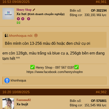
e
16:53 09/08/2025
#4,981
r
Henry Shop
Biển số
OF-302194
Xe hơi
{Kinh doanh chuyên nghiệp}
Động cơ
330,191 Mã lực
✪
✪
✪
khonhoqua nói:
Bên mình còn 13-256 màu đỏ hoặc đen chứ cụ ơi
em còn 128gb, màu trắng và blue cụ ạ, 256gb bên em đang
tạm hết ^^
Henry Shop - 097 567 0197
https://www.facebook.com/henryshophn
R
khonhoqua
e
a
16:20 10/08/2025
#4,982
c
t
Fantomu82
Biển số
OF-576801
i
Xe buýt
Động cơ
151,545 Mã lực
o