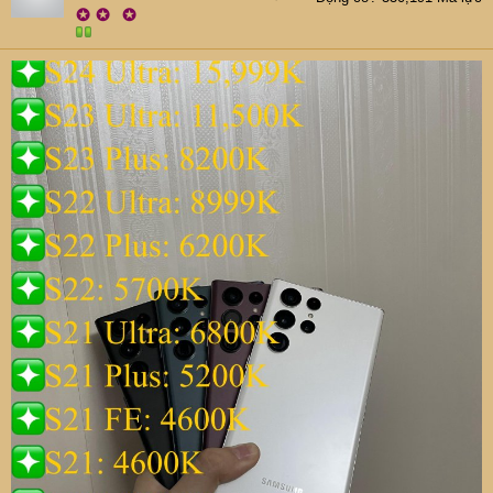
✪
✪
✪