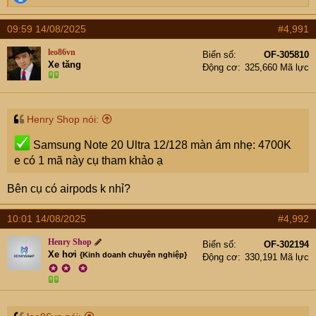
e
iPhone 11 Pro Max 64GB: 6600K (256GB: 7300K)
a
09:59 14/08/2025
#4,991
(512GB: 7500K)
c
t
iPhone 11 Pro Max 64GB màn LK: 4500K
leo86vn
Biển số
OF-305810
i
Xe tăng
Động cơ
325,660 Mã lực
iPhone 11 Pro 64GB: 5300K (256GB: 5800K)(512GB:
o
n
5999K)
s
iPhone 11 64GB: 4700K (128GB: 5200K)(256GB:
:
Henry Shop nói:
5400K)
iPhone Xs Max 64GB: 4999K (256GB: 5400K)
Samsung Note 20 Ultra 12/128 màn ám nhẹ: 4700K
(512GB: 5600K)
e có 1 mã này cụ tham khảo ạ
iPhone Xs 64GB: 3700K (256GB: 4100K)(512GB:
4300K)
Bên cụ có airpods k nhỉ?
iPhone Xr 64GB: 3400K (128GB: 3800K)(256GB:
10:01 14/08/2025
#4,992
3999K)
iPhone X 64GB: 3200K (256GB: 3600K)
Henry Shop
Biển số
OF-302194
Xe hơi
{Kinh doanh chuyên nghiệp}
Động cơ
330,191 Mã lực
iPhone SE 2022 64GB: 3700K (128GB: 4100K)
✪
✪
✪
iPhone SE 2020 64GB: 2700K (128GB: 2900K)
(256GB: 3100K)
iPhone 8 Plus 64GB: 2700K (256GB: 3100K)