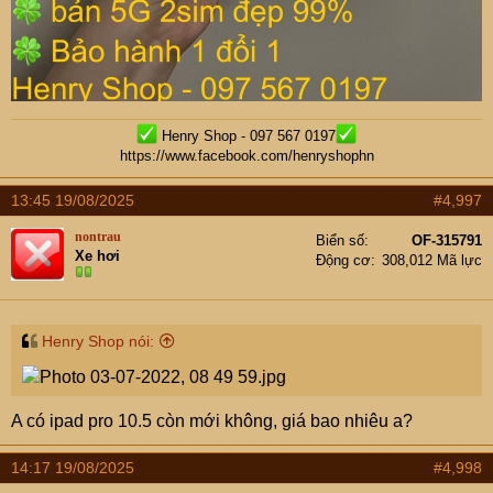
Henry Shop - 097 567 0197
https://www.facebook.com/henryshophn
13:45 19/08/2025
#4,997
nontrau
Biển số
OF-315791
Xe hơi
Động cơ
308,012 Mã lực
Henry Shop nói:
A có ipad pro 10.5 còn mới không, giá bao nhiêu a?
14:17 19/08/2025
#4,998