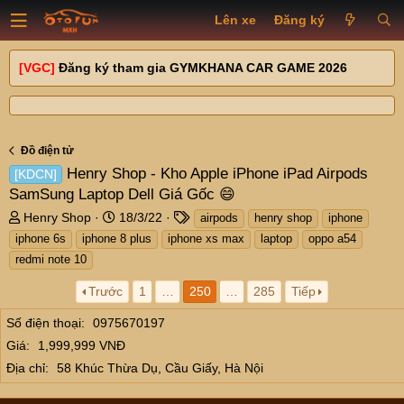
Lên xe
Đăng ký
[VGC]
Đăng ký tham gia GYMKHANA CAR GAME 2026
Đồ điện tử
Henry Shop - Kho Apple iPhone iPad Airpods
[KDCN]
SamSung Laptop Dell Giá Gốc 😄
T
N
T
Henry Shop
18/3/22
airpods
henry shop
iphone
h
g
a
iphone 6s
iphone 8 plus
iphone xs max
laptop
oppo a54
r
à
g
redmi note 10
e
y
s
a
g
Trước
1
…
250
…
285
Tiếp
d
ử
s
i
Số điện thoại
0975670197
t
Giá
1,999,999 VNĐ
a
Địa chỉ
58 Khúc Thừa Dụ, Cầu Giấy, Hà Nội
r
t