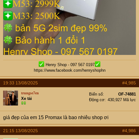
Henry Shop - 097 567 0197
https://www.facebook.com/henryshophn
19:33 13/08/2025
#4,985
trungse7en
Biển số
OF-74881
Xe tải
Động cơ
430,927 Mã lực
giá đẹp của em 15 Promax là bao nhiêu shop ơi
21:15 13/08/2025
#4,986