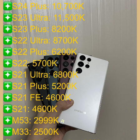
- Gói BH 2 tháng + 299k
- Gói BH 6 tháng + 499k
- Gói BH 12 tháng + 699k
_________________________
TRƯỜNG HỢP TỪ CHỐI BẢO HÀNH:
1. Không bảo hành do lỗi của người sử dụng.
2. Thân máy bị cong vênh, cấn móp, rỉ sét, nhiễm hóa
chất, chất lỏng, ngấm nước, máy bị cháy nổ.
3. Khách hàng tự ý root máy, tháo máy, tự ý sửa chữa
hoặc mang qua các điểm sửa chữa mà không được
Shop ủy quyền.
4. Tem niêm phong của máy bị bong tróc, có dấu hiệu gắn
lại hoặc mất tem.
5. Đối với máy không lên nguồn, Shop sẽ giữ lại máy để
check, nếu máy do lỗi do nhà sản xuất Shop sẽ bảo hành
cho khách hàng.
CHÚC CÁC CỤ MỢ MAY MẮN, MẠNH KHOẺ VÀ HẠNH
PHÚC