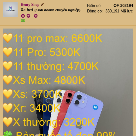
Henry Shop
iPad Pro M4 11" 256GB Wifi pin100: 20,500K
Biển số
OF-302194
Xe hơi
{Kinh doanh chuyên nghiệp}
Động cơ
330,191 Mã lực
iPad Pro 2018 11" 64GB 4G: 8200K
✪
✪
✪
iPad Pro 10.5" 64GB 4G: 3999K
iPad Pro 9.7" 32GB 4G: 2700K (128GB: 3200K)
iPad Air 7 M3 11" 128GB Wifi pin100 Fullbox:
12,999K
iPad Air 6 M2 11" 128GB Wifi pin100: 11,999K
iPad Air 5 64GB Wifi: 9500K
iPad Air 4 64GB Wifi: 7400K
iPad Air 3 64GB 4G: 3999K
iPad Air 2 16GB 4G: 1999K (32GB: 2300K)(64GB:
2500K)
iPad Air 16GB Wifi: 1100K (bản 4G: 1300K)
iPad Mini 6 64GB Wifi: 7700K
iPad Mini 4 16GB 4G: 1999K (32GB: 2300K)(128GB:
2800K)
LAPTOP