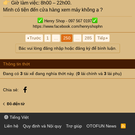
Giờ làm việc: 8h00 – 22h00.
Mình có tiện đến cửa hàng xem máy không ạ ?
Henry Shop - 097 567 0197
https://www.facebook.com/henryshophn
Trước
1
…
250
…
285
Tiếp
Bác vui lòng đăng nhập hoặc đăng ký để bình luận.
Thông tin thớt
Đang có
3
tài xế đang nghía thớt này. (
0
lái chính và
3
lái phụ)
Facebook
Chia sẻ:
Đồ điện tử
Tiếng Việt
Liên hệ
Quy định và Nội quy
Trợ giúp
OTOFUN News
R
S