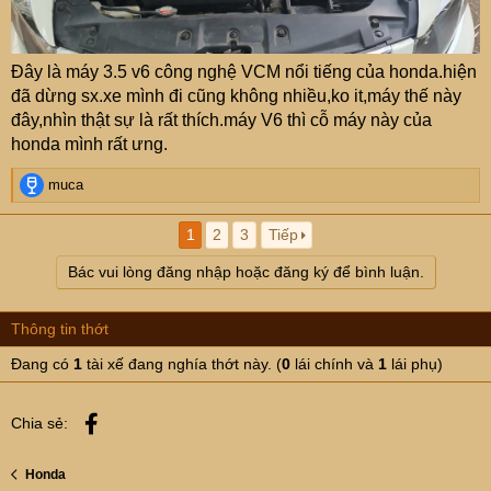
Đây là máy 3.5 v6 công nghệ VCM nổi tiếng của honda.hiện
đã dừng sx.xe mình đi cũng không nhiều,ko it,máy thế này
đây,nhìn thật sự là rất thích.máy V6 thì cỗ máy này của
honda mình rất ưng.
R
muca
e
a
1
2
3
Tiếp
c
t
Bác vui lòng đăng nhập hoặc đăng ký để bình luận.
i
o
n
Thông tin thớt
s
:
Đang có
1
tài xế đang nghía thớt này. (
0
lái chính và
1
lái phụ)
Facebook
Chia sẻ:
Honda