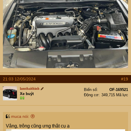
21:03 12/05/2024
#19
lamthaithinh
Biển số
OF-169521
Xe buýt
Động cơ
349,715 Mã lực
muca nói:
Vâng, trông cũng ưng thật cụ ạ