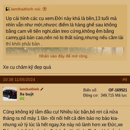
lamthaithinh nói:
Up cái hình các cụ xem.Đời này khá là bền,13 tuổi mà
nhìn vẫn như mới,nhược điểm là hàng ghế sau không
bằng cam về tiện nghi,dàn treo cứng,không êm bằng
camry,giá bán cao,nên nó bị thất sủng,nhưng nếu cầm lái
thì khỏi phải bàn .
Nhấn vào đây để mở rộng...
Xe cụ chăm kỹ đẹp quá
10:38 11/05/2024
#9
lamthaithinh
Biển số
OF-169521
Xe buýt
Động cơ
349,715 Mã lực
Cũng không kỹ lắm đâu cụ! Nhiều lúc bận,bỏ rơi cả nửa
tháng ra nổ máy 1 lần- rồi nổi hết cả đèn báo nọ báo kia-
nhưng xử lý lúc là hết ngay.Xe này nó lành hơn xe Đức,xe