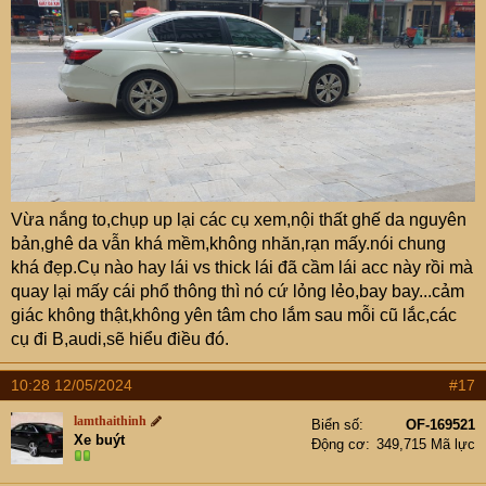
Vừa nắng to,chụp up lại các cụ xem,nội thất ghế da nguyên
bản,ghê da vẫn khá mềm,không nhăn,rạn mấy.nói chung
khá đẹp.Cụ nào hay lái vs thick lái đã cầm lái acc này rồi mà
quay lại mấy cái phổ thông thì nó cứ lỏng lẻo,bay bay...cảm
giác không thật,không yên tâm cho lắm sau mỗi cũ lắc,các
cụ đi B,audi,sẽ hiểu điều đó.
10:28 12/05/2024
#17
lamthaithinh
Biển số
OF-169521
Xe buýt
Động cơ
349,715 Mã lực