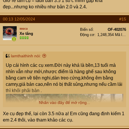
Giờ rẻ lắm cụ = fadil bản 3.5 1 số c mình gặp khá
đẹp...nhưng ko nhiều như bản 2.0 và 2.4.
00:13 12/05/2024
#15
muca
Biển số
OF-402076
Xe tăng
Động cơ
1,248,354 Mã lực
lamthaithinh nói:
Up cái hình các cụ xem.Đời này khá là bền,13 tuổi mà
nhìn vẫn như mới,nhược điểm là hàng ghế sau không
bằng cam về tiện nghi,dàn treo cứng,không êm bằng
camry,giá bán cao,nên nó bị thất sủng,nhưng nếu cầm lái
thì khỏi phải bàn .
Nhấn vào đây để mở rộng...
Xe cụ đẹp thế, lại còn 3.5 nữa ạ! Em cũng đang định kiếm 1
em 2.4 thôi, vào tham khảo các cụ.