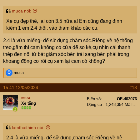
muca nói:
Xe cụ đẹp thế, lại còn 3.5 nữa ạ! Em cũng đang định
kiếm 1 em 2.4 thôi, vào tham khảo các cụ.
2.4 là vừa miếng- để sử dụng,chăm sóc.Riêng về hệ thống
treo,gầm thì cam không có cửa để so kè,cụ nhìn cái thanh
thép đen nối từ bát giảm sóc bên trái sang bên phải trong
khoang động cơ,rồi cụ xem lại cam có không?
R
muca
e
a
15:41 12/05/2024
#18
c
t
muca
Biển số
OF-402076
i
Xe tăng
Động cơ
1,248,354 Mã lực
o
n
s
:
lamthaithinh nói:
2.4 là vừa miếng- để sử dụng,chăm sóc.Riêng về hệ