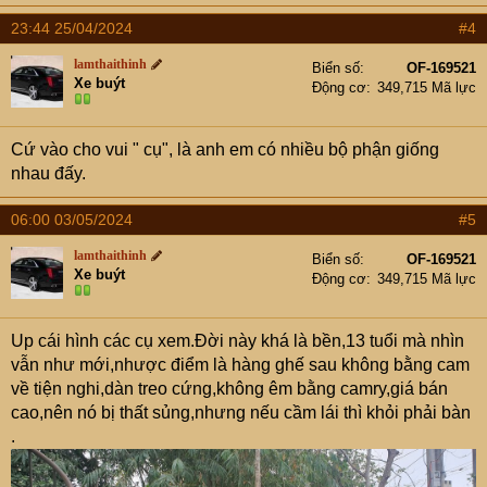
23:44 25/04/2024
#4
lamthaithinh
Biển số
OF-169521
Xe buýt
Động cơ
349,715 Mã lực
Cứ vào cho vui " cụ", là anh em có nhiều bộ phận giống
nhau đấy.
06:00 03/05/2024
#5
lamthaithinh
Biển số
OF-169521
Xe buýt
Động cơ
349,715 Mã lực
Up cái hình các cụ xem.Đời này khá là bền,13 tuổi mà nhìn
vẫn như mới,nhược điểm là hàng ghế sau không bằng cam
về tiện nghi,dàn treo cứng,không êm bằng camry,giá bán
cao,nên nó bị thất sủng,nhưng nếu cầm lái thì khỏi phải bàn
.