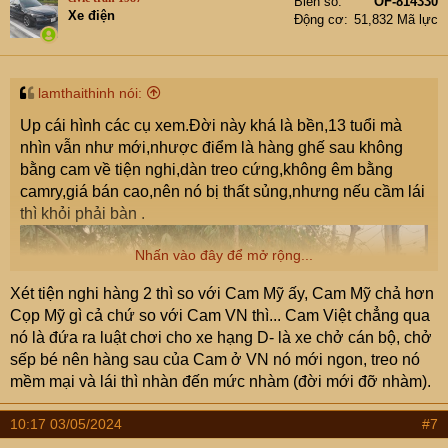
Biển số
OF-814330
Xe điện
Động cơ
51,832 Mã lực
lamthaithinh nói:
Up cái hình các cụ xem.Đời này khá là bền,13 tuổi mà
nhìn vẫn như mới,nhược điểm là hàng ghế sau không
bằng cam về tiện nghi,dàn treo cứng,không êm bằng
camry,giá bán cao,nên nó bị thất sủng,nhưng nếu cầm lái
thì khỏi phải bàn .
Nhấn vào đây để mở rộng...
Xét tiện nghi hàng 2 thì so với Cam Mỹ ấy, Cam Mỹ chả hơn
Cọp Mỹ gì cả chứ so với Cam VN thì... Cam Việt chẳng qua
nó là đứa ra luật chơi cho xe hạng D- là xe chở cán bộ, chở
sếp bé nên hàng sau của Cam ở VN nó mới ngon, treo nó
mềm mại và lái thì nhàn đến mức nhàm (đời mới đỡ nhàm).
10:17 03/05/2024
#7