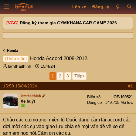
Lên xe
Đăng ký
[VGC]
Đăng ký tham gia GYMKHANA CAR GAME 2026
Honda
Honda Accord 2008-2012.
[Thảo luận]
T
N
lamthaithinh
15/4/24
h
g
1
2
3
Tiếp
r
à
e
y
15:50 15/04/2024
#1
a
g
d
ử
lamthaithinh
Biển số
OF-169521
s
i
Xe buýt
Động cơ
349,715 Mã lực
t
a
r
Chào các cụ,mợ,mọi miền tổ Quốc đang cầm lái accord các
t
đời,mời các cụ vào giao lưu chia sẻ mọi vấn đề về xe để
e
anh em học hỏi.Cảm ơn các cụ.
r