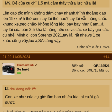
Mỹ. Đệ của cụ chỉ 1.5 mà cảm thấy thừa lực nữa là!
Lên cao tốc mình không dám chạy nhanh,thỉnh thoảng đạp
lên 15xkm/ h thử xem tay lái thế nào? tay lái vẫn nặng chắc-
khung xe,treo chắc- không lỏng lẻo..bay bay như Cam...à
tay lái của bản 3.5 khá là nặng nếu so vs các xe bây giờ các
cụ nhé! Mình đi con Sorento 2021,tay lái rất nhẹ.vs 1 xe
khác cũng vậy,lux a,SA cũng vậy.
Chỉnh sửa cuối:
11/5/24
21:29 11/05/2024
#14
lamthaithinh
Biển số
OF-169521
Xe buýt
Động cơ
349,715 Mã lực
chu dong nói:
Con xe như của cụ giờ tầm bao nhiêu lúa thì cưới gả
được