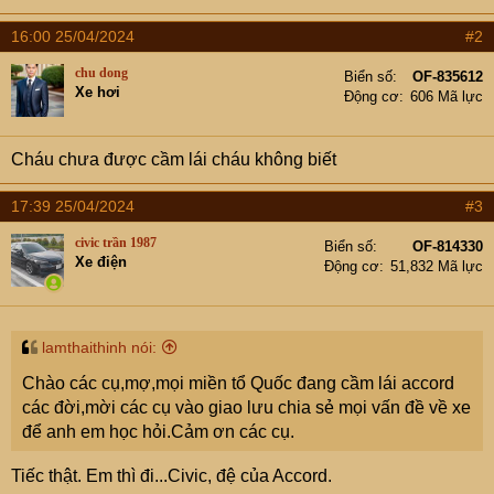
16:00 25/04/2024
#2
chu dong
Biển số
OF-835612
Xe hơi
Động cơ
606 Mã lực
Cháu chưa được cầm lái cháu không biết
17:39 25/04/2024
#3
civic trần 1987
Biển số
OF-814330
Xe điện
Động cơ
51,832 Mã lực
lamthaithinh nói:
Chào các cụ,mợ,mọi miền tổ Quốc đang cầm lái accord
các đời,mời các cụ vào giao lưu chia sẻ mọi vấn đề về xe
để anh em học hỏi.Cảm ơn các cụ.
Tiếc thật. Em thì đi...Civic, đệ của Accord.