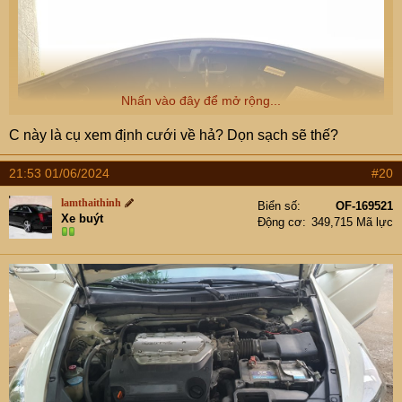
Nhấn vào đây để mở rộng...
C này là cụ xem định cưới về hả? Dọn sạch sẽ thế?
21:53 01/06/2024
#20
lamthaithinh
Biển số
OF-169521
Xe buýt
Động cơ
349,715 Mã lực