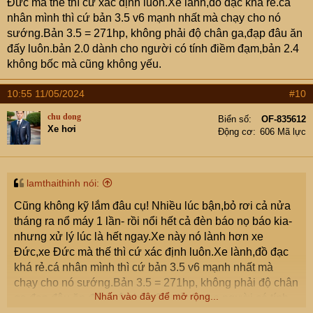
Đức mà thế thì cứ xác định luôn.Xe lành,đồ đạc khá rẻ.cá
nhân mình thì cứ bản 3.5 v6 mạnh nhất mà chạy cho nó
sướng.Bản 3.5 = 271hp, không phải độ chân ga,đạp đâu ăn
đấy luôn.bản 2.0 dành cho người có tính điềm đạm,bản 2.4
không bốc mà cũng không yếu.
10:55 11/05/2024
#10
chu dong
Biển số
OF-835612
Xe hơi
Động cơ
606 Mã lực
lamthaithinh nói:
Cũng không kỹ lắm đâu cụ! Nhiều lúc bận,bỏ rơi cả nửa
tháng ra nổ máy 1 lần- rồi nổi hết cả đèn báo nọ báo kia-
nhưng xử lý lúc là hết ngay.Xe này nó lành hơn xe
Đức,xe Đức mà thế thì cứ xác định luôn.Xe lành,đồ đạc
khá rẻ.cá nhân mình thì cứ bản 3.5 v6 mạnh nhất mà
chạy cho nó sướng.Bản 3.5 = 271hp, không phải độ chân
Nhấn vào đây để mở rộng...
ga,đạp đâu ăn đấy luôn.bản 2.0 dành cho người có tính