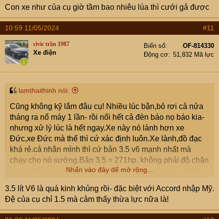
điềm đạm,bản 2.4 không bốc mà cũng không yếu.
Con xe như của cụ giờ tầm bao nhiêu lúa thì cưới gả được
10:59 11/05/2024
#11
civic trần 1987
Biển số
OF-814330
Xe điện
Động cơ
51,832 Mã lực
lamthaithinh nói:
Cũng không kỹ lắm đâu cụ! Nhiều lúc bận,bỏ rơi cả nửa
tháng ra nổ máy 1 lần- rồi nổi hết cả đèn báo nọ báo kia-
nhưng xử lý lúc là hết ngay.Xe này nó lành hơn xe
Đức,xe Đức mà thế thì cứ xác định luôn.Xe lành,đồ đạc
khá rẻ.cá nhân mình thì cứ bản 3.5 v6 mạnh nhất mà
chạy cho nó sướng.Bản 3.5 = 271hp, không phải độ chân
Nhấn vào đây để mở rộng...
ga,đạp đâu ăn đấy luôn.bản 2.0 dành cho người có tính
điềm đạm,bản 2.4 không bốc mà cũng không yếu.
3.5 lít V6 là quá kinh khủng rồi- đặc biệt với Accord nhập Mỹ.
Đệ của cụ chỉ 1.5 mà cảm thấy thừa lực nữa là!