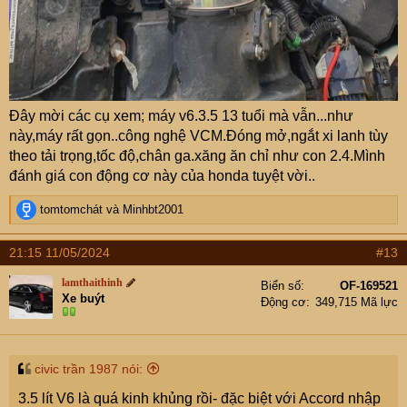
Đây mời các cụ xem; máy v6.3.5 13 tuổi mà vẫn...như
này,máy rất gọn..công nghệ VCM.Đóng mở,ngắt xi lanh tùy
theo tải trọng,tốc độ,chân ga.xăng ăn chỉ như con 2.4.Mình
đánh giá con động cơ này của honda tuyệt vời..
R
tomtomchát
và
Minhbt2001
e
a
21:15 11/05/2024
#13
c
t
lamthaithinh
Biển số
OF-169521
i
Xe buýt
Động cơ
349,715 Mã lực
o
n
s
:
civic trần 1987 nói:
3.5 lít V6 là quá kinh khủng rồi- đặc biệt với Accord nhập