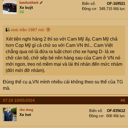
lamthaithinh
Biển số
OF-169521
Xe buýt
Động cơ
349,715 Mã lực
civic trần 1987 nói:
Xét tiện nghi hàng 2 thì so với Cam Mỹ ấy, Cam Mỹ chả
hơn Cọp Mỹ gì cả chứ so với Cam VN thì... Cam Việt
chẳng qua nó là đứa ra luật chơi cho xe hạng D- là xe
chở cán bộ, chở sếp bé nên hàng sau của Cam ở VN nó
mới ngon, treo nó mềm mại và lái thì nhàn đến mức nhàm
(đời mới đỡ nhàm).
Đúng thế cụ ạ,VN mình nhiều cái không theo su thế của TG
mà.
07:24 10/05/2024
#8
chu dong
Biển số
OF-835612
Xe hơi
Động cơ
606 Mã lực