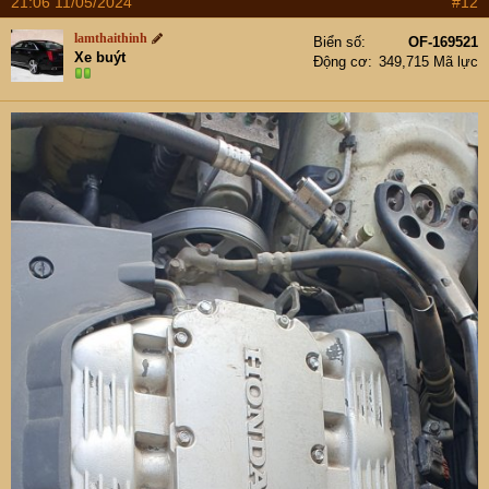
21:06 11/05/2024
#12
lamthaithinh
Biển số
OF-169521
Xe buýt
Động cơ
349,715 Mã lực