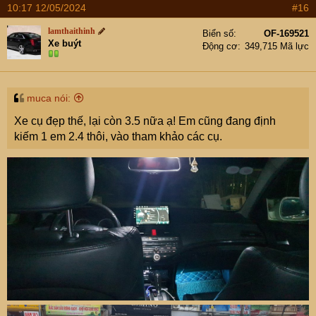
10:17 12/05/2024
#16
lamthaithinh
Biển số
OF-169521
Xe buýt
Động cơ
349,715 Mã lực
muca nói:
Xe cụ đẹp thế, lại còn 3.5 nữa ạ! Em cũng đang định
kiếm 1 em 2.4 thôi, vào tham khảo các cụ.