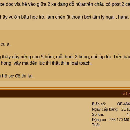
e dọc vỉa hè vào giữa 2 xe đang đỗ nữa(trên cháu có post 2 cá
 thầy vưỡn bẩu học trò, làm chén (ít thoai) bớt tâm lý ngai , haha .
 cụ ạ.
 thầy dậy riêng cho 5 hôm, mỗi buổi 2 tiếng, chỉ tập lùi. Trên bãi
 hỏng, vậy mà đến lúc thi thật thì e loại toạch.
hồ sơ để thi lại.
#1,
Biển số
OF-464
Ngày cấp bằng
23/1
Số km
4
Động cơ
236,170 Mã
Tuổi