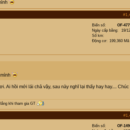
 mình
#1,
Biển số
OF-477
Ngày cấp bằng
19/1
Số km
Động cơ
199,360 Mã
n mình
. Ai hồi mới lái chả vậy, sau này nghĩ lại thấy hay hay.... Chúc
 lắng khi tham gia GT
#1,
Biển số
OF-149