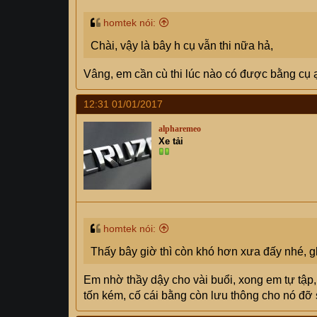
homtek nói:
Chài, vậy là bây h cụ vẫn thi nữa hả,
Vâng, em cần cù thi lúc nào có được bằng cụ
12:31 01/01/2017
alpharemeo
Xe tải
homtek nói:
Thấy bây giờ thì còn khó hơn xưa đấy nhé, 
Em nhờ thầy dậy cho vài buổi, xong em tự tập,
tốn kém, cố cái bằng còn lưu thông cho nó đỡ