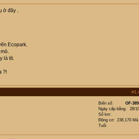
ụ ở đây .
yến Ecopark.
 mò.
là tít.
ạ ?!
#1,
Biển số
OF-389
Ngày cấp bằng
28/1
Số km
Động cơ
238,170 Mã
Tuổi