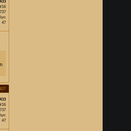
433
0/16
,737
 lực
47
ạm
407
433
0/16
,737
 lực
47