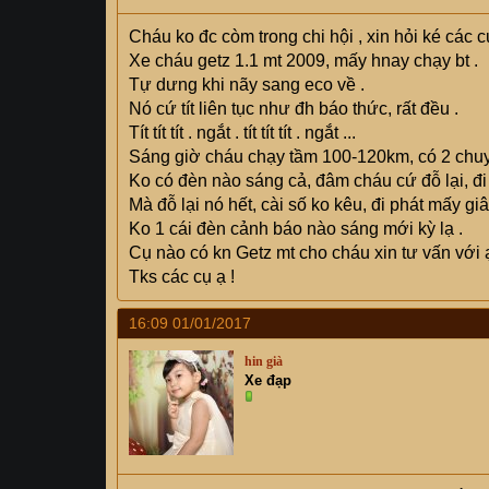
Cháu ko đc còm trong chi hội , xin hỏi ké các c
Xe cháu getz 1.1 mt 2009, mấy hnay chạy bt .
Tự dưng khi nãy sang eco về .
Nó cứ tít liên tục như đh báo thức, rất đều .
Tít tít tít . ngắt . tít tít tít . ngắt ...
Sáng giờ cháu chạy tầm 100-120km, có 2 chu
Ko có đèn nào sáng cả, đâm cháu cứ đỗ lại, đi
Mà đỗ lại nó hết, cài số ko kêu, đi phát mấy giây 
Ko 1 cái đèn cảnh báo nào sáng mới kỳ lạ .
Cụ nào có kn Getz mt cho cháu xin tư vấn với 
Tks các cụ ạ !
16:09 01/01/2017
hin già
Xe đạp