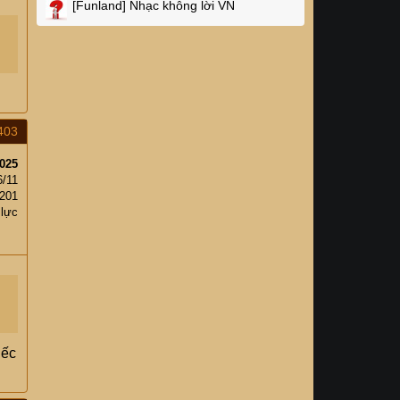
[Funland]
Nhạc không lời VN
403
025
6/11
201
 lực
iếc