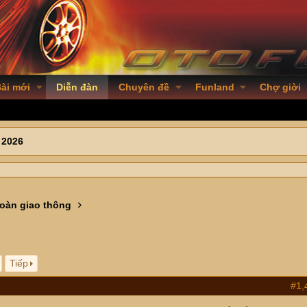
ài mới
Diễn đàn
Chuyên đề
Funland
Chợ giời
 2026
toàn giao thông
Tiếp
#1,