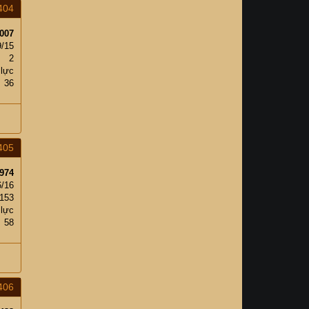
404
007
9/15
2
 lực
36
405
974
6/16
153
 lực
58
406