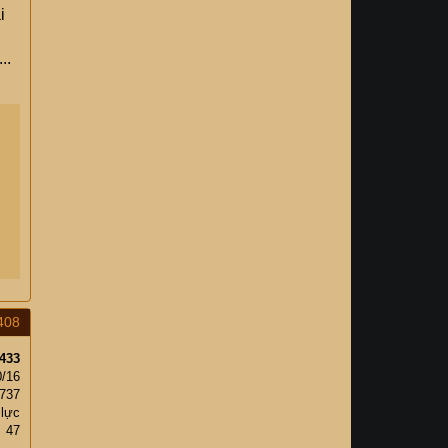
i
..
408
433
0/16
,737
 lực
47