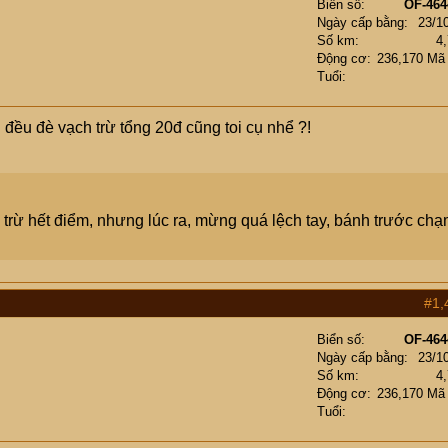
Biển số
OF-464
Ngày cấp bằng
23/1
Số km
4
Động cơ
236,170 Mã
Tuổi
đều đè vạch trừ tổng 20đ cũng toi cụ nhể ?!
bị trừ hết điểm, nhưng lúc ra, mừng quá lệch tay, bánh trước ch
#1,
Biển số
OF-464
Ngày cấp bằng
23/1
Số km
4
Động cơ
236,170 Mã
Tuổi