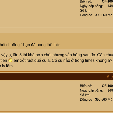
Biển số
OF-100
Ngày cấp bằng
14/
Số km
Động cơ
399,560 Mã
ỏi chuồng " bạn đã hỏng thi", hic
ư vậy ạ, lần 3 thì khá hơn chút nhưng vẫn hỏng sau đó. Gần chụ
 tiền
em xót ruột quá cụ ạ. Có cụ nào ở trong times không ạ?
 lý lắm
#1,
Biển số
OF-100
Ngày cấp bằng
14/
Số km
Động cơ
399,560 Mã