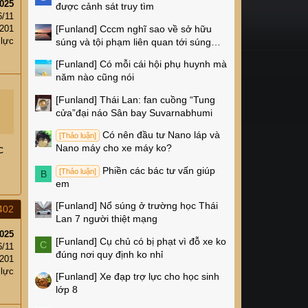
025
được cảnh sát truy tìm
6/11
[Funland]
Cccm nghĩ sao về sở hữu
201
 lực
súng và tội phạm liên quan tới súng
ống ở Mỹ
[Funland]
Có mỗi cái hội phụ huynh mà
năm nào cũng nói
[Funland]
Thái Lan: fan cuồng “Tung
cửa”đại náo Sân bay Suvarnabhumi
Có nên đầu tư Nano láp và
[Thảo luận]
Nano máy cho xe máy ko?
c
Phiền các bác tư vấn giúp
[Thảo luận]
B
em
[Funland]
Nổ súng ở trường học Thái
402
Lan 7 người thiệt mạng
025
[Funland]
Cụ chủ có bị phạt vì đỗ xe ko
C
6/11
đúng nơi quy định ko nhỉ
201
 lực
[Funland]
Xe đạp trợ lực cho học sinh
lớp 8