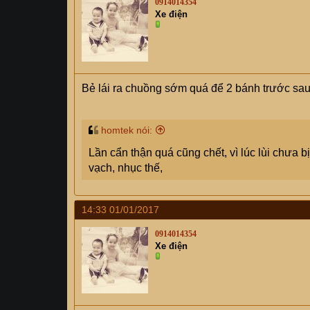
0914014354
Xe điện
Bẻ lái ra chuồng sớm quá để 2 bánh trước sau 
homtek nói:
Lần cẩn thận quá cũng chết, vì lúc lùi chưa 
vạch, nhục thế,
14:33 01/01/2017
0914014354
Xe điện