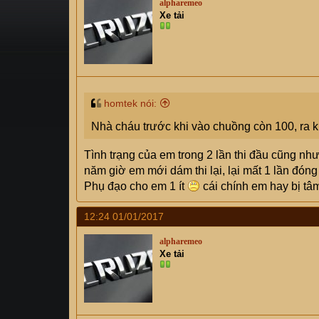
alpharemeo
s
i
Xe tải
t
a
r
t
e
r
homtek nói:
Nhà cháu trước khi vào chuồng còn 100, ra kh
Tình trạng của em trong 2 lần thi đầu cũng nh
năm giờ em mới dám thi lại, lại mất 1 lần đóng
Phụ đạo cho em 1 ít
cái chính em hay bị tâm
12:24 01/01/2017
alpharemeo
Xe tải