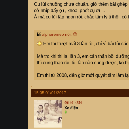
Cụ lùi chuồng chưa chuẩn, giờ thêm bài ghép x
cờ nhíp đấy ợ) , khoai phết cụ ơi ...
À mà cụ lùi tập ngon rồi, chắc tâm lý tí thôi, có
alpharemeo nói:
Em thi trượt mất 3 lần rồi, chỉ vì bài lùi các
Mà trc khi thi lại lần 3, em cẩn thận bồi dưỡng
thì cũng thạo rồi, lùi lần nào cũng được, ko bị
Em thi từ 2008, đến giờ mới quyết tâm làm lại 
15:05 01/01/2017
0914014354
Xe điện