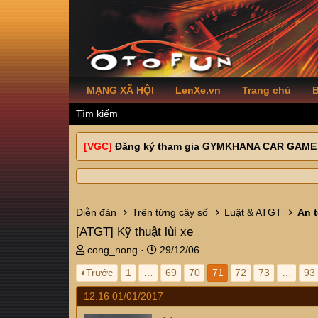
MẠNG XÃ HỘI
LenXe.vn
Trang chủ
B
Tìm kiếm
[VGC]
Đăng ký tham gia GYMKHANA CAR GAME
Diễn đàn
Trên từng cây số
Luật & ATGT
An 
[ATGT]
Kỹ thuật lùi xe
T
N
cong_nong
29/12/06
h
g
Trước
1
…
69
70
71
72
73
…
93
r
à
e
y
12:16 01/01/2017
a
g
d
ử