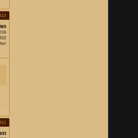
410
965
2/16
312
 lực
411
693