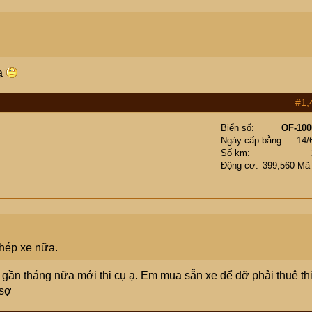
 ạ
#1,
Biển số
OF-100
Ngày cấp bằng
14/
Số km
Động cơ
399,560 Mã
ghép xe nữa.
 gần tháng nữa mới thi cụ ạ. Em mua sẵn xe để đỡ phải thuê th
 sợ