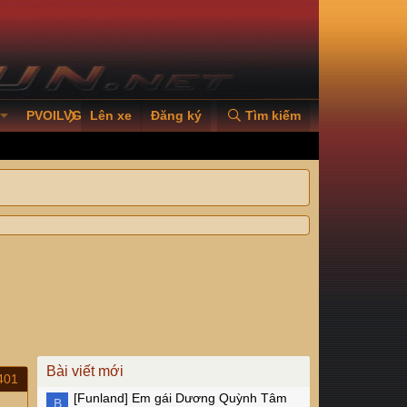
PVOILVGC2026
Lên xe
Đăng ký
Tìm kiếm
Bài viết mới
401
[Funland]
Em gái Dương Quỳnh Tâm
B