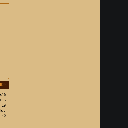
409
410
0/15
19
 lực
40