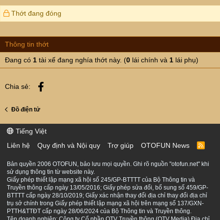
Thớt đang đóng
Thông tin thớt
Đang có
1
tài xế đang nghía thớt này. (
0
lái chính và
1
lái phụ)
Facebook
Chia sẻ:
Đồ điện tử
Tiếng Việt
Liên hệ
Quy định và Nội quy
Trợ giúp
OTOFUN News
R
S
S
Bản quyền 2006 OTOFUN, bảo lưu mọi quyền. Ghi rõ nguồn "otofun.net" khi
sử dụng thông tin từ website này.
Giấy phép thiết lập mạng xã hội số 245/GP-BTTTT của Bộ Thông tin và
Truyền thông cấp ngày 13/05/2016; Giấy phép sửa đổi, bổ sung số 459/GP-
BTTTT cấp ngày 28/10/2019; Giấy xác nhận thay đổi địa chỉ thay đổi địa chỉ
trụ sở chính trong Giấy phép thiết lập mạng xã hội trên mạng số 137/GXN-
PTTH&TTĐT cấp ngày 28/06/2024 của Bộ Thông tin và Truyền thông.
Tên doanh nghiệp: Công ty Cổ phần OTV Truyền thông (OTV Media) Địa chỉ