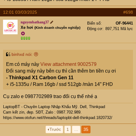
12:01 03/03/2025
#698
nguyenbathang37
Biển số
OF-96441
Xe hơi
{Kinh doanh chuyên nghiệp}
Động cơ
897,751 Mã lực
✪
binhxd nói:
Em có máy này
View attachment 9002579
Đổi sang máy này bên cụ thì cần thêm bn tiền cụ ơi
- Thinkpad X1 Carbon Gen 11
+ i5-1335u / Ram 16gb / ssd 512gb /màn 14” FHD
Cụ zalo e 0987702989 trao đổi cụ thể nhé ạ
LaptopBT - Chuyên Laptop Nhập Khẩu Mỹ. Dell, Thinkpad
Cam kết zin, đẹp. SĐT, Zalo : 0987.702.989.
https://www.otofun.net/threads/laptopbt-dell-thinkpad.1820732/
Trước
1
…
35