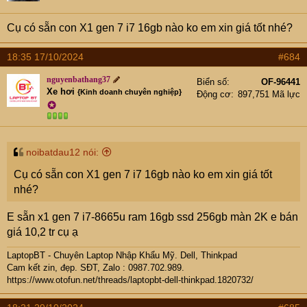
Cụ có sẵn con X1 gen 7 i7 16gb nào ko em xin giá tốt nhé?
18:35 17/10/2024
#684
nguyenbathang37
Biển số
OF-96441
Xe hơi
{Kinh doanh chuyên nghiệp}
Động cơ
897,751 Mã lực
✪
noibatdau12 nói:
Cụ có sẵn con X1 gen 7 i7 16gb nào ko em xin giá tốt
nhé?
E sẵn x1 gen 7 i7-8665u ram 16gb ssd 256gb màn 2K e bán
giá 10,2 tr cụ ạ
LaptopBT - Chuyên Laptop Nhập Khẩu Mỹ. Dell, Thinkpad
Cam kết zin, đẹp. SĐT, Zalo : 0987.702.989.
https://www.otofun.net/threads/laptopbt-dell-thinkpad.1820732/