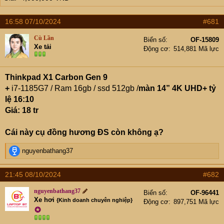
t
e
16:58 07/10/2024
r
#681
Cù Lần
Biển số
OF-15809
Xe tải
Động cơ
514,881 Mã lực
Thinkpad X1 Carbon Gen 9
+
i7-1185G7 / Ram 16gb / ssd 512gb /
màn 14” 4K UHD+ tỷ
lệ 16:10
Giá: 18 tr
Cái này cụ đồng hương ĐS còn không ạ?
R
nguyenbathang37
e
a
21:45 08/10/2024
#682
c
t
nguyenbathang37
Biển số
OF-96441
i
Xe hơi
{Kinh doanh chuyên nghiệp}
Động cơ
897,751 Mã lực
o
✪
n
s