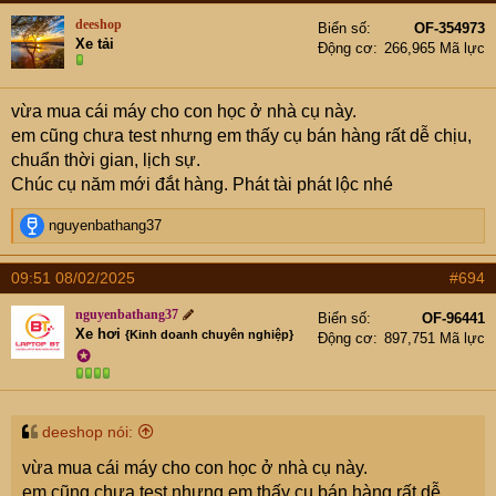
deeshop
Biển số
OF-354973
Xe tải
Động cơ
266,965 Mã lực
vừa mua cái máy cho con học ở nhà cụ này.
em cũng chưa test nhưng em thấy cụ bán hàng rất dễ chịu,
chuẩn thời gian, lịch sự.
Chúc cụ năm mới đắt hàng. Phát tài phát lộc nhé
R
nguyenbathang37
e
a
09:51 08/02/2025
#694
c
t
nguyenbathang37
Biển số
OF-96441
i
Xe hơi
{Kinh doanh chuyên nghiệp}
Động cơ
897,751 Mã lực
o
✪
n
s
:
deeshop nói:
vừa mua cái máy cho con học ở nhà cụ này.
em cũng chưa test nhưng em thấy cụ bán hàng rất dễ