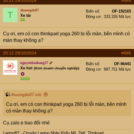
18:21 29/10/2024
#685
thuongdo07
Biển số
OF-192165
T
Xe tải
Động cơ
333,335 Mã lực
Cụ ơi, em có con thinkpad yoga 260 bị lỗi màn, bên mình có
màn thay không ạ?
20:12 29/10/2024
#686
nguyenbathang37
Biển số
OF-96441
Xe hơi
{Kinh doanh chuyên nghiệp}
Động cơ
897,751 Mã lực
✪
thuongdo07 nói:
Cụ ơi, em có con thinkpad yoga 260 bị lỗi màn, bên mình
có màn thay không ạ?
Cụ zalo e trao đổi nhé
LaptopBT - Chuyên Laptop Nhập Khẩu Mỹ. Dell, Thinkpad