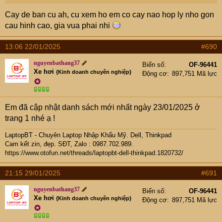
Cay de ban cu ah, cu xem ho em co cay nao hop ly nho gon
cau hinh cao, gia vua phai nhi
13:06 22/01/2025
#690
nguyenbathang37
Biển số
OF-96441
Xe hơi
{Kinh doanh chuyên nghiệp}
Động cơ
897,751 Mã lực
✪
Em đã cập nhật danh sách mới nhất ngày 23/01/2025 ở
trang 1 nhé ạ !
LaptopBT - Chuyên Laptop Nhập Khẩu Mỹ. Dell, Thinkpad
Cam kết zin, đẹp. SĐT, Zalo : 0987.702.989.
https://www.otofun.net/threads/laptopbt-dell-thinkpad.1820732/
21:15 29/01/2025
#691
nguyenbathang37
Biển số
OF-96441
Xe hơi
{Kinh doanh chuyên nghiệp}
Động cơ
897,751 Mã lực
✪