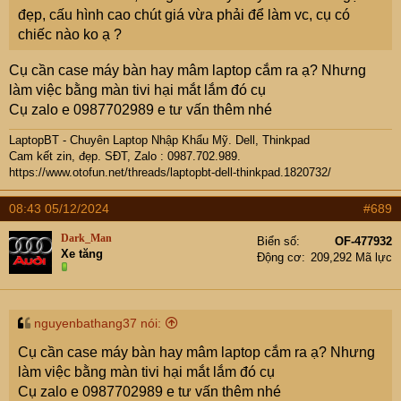
đẹp, cấu hình cao chút giá vừa phải để làm vc, cụ có
chiếc nào ko ạ ?
Cụ cần case máy bàn hay mâm laptop cắm ra ạ? Nhưng
làm việc bằng màn tivi hại mắt lắm đó cụ
Cụ zalo e 0987702989 e tư vấn thêm nhé
LaptopBT - Chuyên Laptop Nhập Khẩu Mỹ. Dell, Thinkpad
Cam kết zin, đẹp. SĐT, Zalo : 0987.702.989.
https://www.otofun.net/threads/laptopbt-dell-thinkpad.1820732/
08:43 05/12/2024
#689
Dark_Man
Biển số
OF-477932
Xe tăng
Động cơ
209,292 Mã lực
nguyenbathang37 nói:
Cụ cần case máy bàn hay mâm laptop cắm ra ạ? Nhưng
làm việc bằng màn tivi hại mắt lắm đó cụ
Cụ zalo e 0987702989 e tư vấn thêm nhé