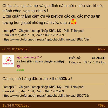
Chúc các cụ, các mợ và gia đình năm mới nhiều sức khoẻ,
thành công, vạn sự như ý !
E xin chân thành cảm ơn và biết ơn các cụ, các mợ đã tin
tưởng trong suốt những năm vừa qua ạ
LaptopBT - Chuyên Laptop Nhập Khẩu Mỹ. Dell, Thinkpad
Cam kết zin, đẹp. SĐT, Zalo : 0987.702.989.
https://www.otofun.net/threads/laptopbt-dell-thinkpad.1820732/
08:31 01/02/2025
#692
nguyenbathang37
Biển số
OF-96441
Xe hơi
{Kinh doanh chuyên nghiệp}
Động cơ
897,751 Mã lực
✪
Các cụ mở hàng đầu xuân e lì xì 500k ạ !
LaptopBT - Chuyên Laptop Nhập Khẩu Mỹ. Dell, Thinkpad
Cam kết zin, đẹp. SĐT, Zalo : 0987.702.989.
https://www.otofun.net/threads/laptopbt-dell-thinkpad.1820732/
15:34 07/02/2025
#693