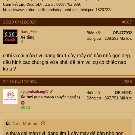
Cam kết zin, đẹp. SĐT, Zalo : 0987.702.989.
https://www.otofun.net/threads/laptopbt-dell-thinkpad.1820732/
15:19 04/12/2024
#687
Dark_Man
Biển số
OF-477932
Xe tăng
Động cơ
209,292 Mã lực
e thừa cái màn tivi, đang tìm 1 cây máy để bàn nhỏ gọn đẹp,
cấu hình cao chút giá vừa phải để làm vc, cụ có chiếc nào
ko ạ ?
22:13 04/12/2024
#688
nguyenbathang37
Biển số
OF-96441
Xe hơi
{Kinh doanh chuyên nghiệp}
Động cơ
897,751 Mã lực
✪
Dark_Man nói:
e thừa cái màn tivi, đang tìm 1 cây máy để bàn nhỏ gọn