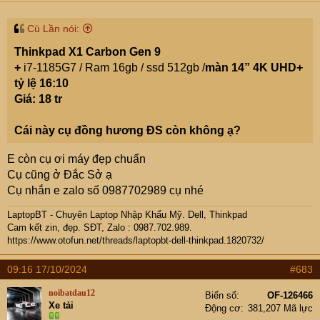
:
Cù Lần nói:
Thinkpad X1 Carbon Gen 9
+
i7-1185G7 / Ram 16gb / ssd 512gb /
màn 14” 4K UHD+
tỷ lệ 16:10
Giá: 18 tr
Cái này cụ đồng hương ĐS còn không ạ?
E còn cụ ơi máy đẹp chuẩn
Cụ cũng ở Đắc Sở ạ
Cụ nhắn e zalo số 0987702989 cụ nhé
LaptopBT - Chuyên Laptop Nhập Khẩu Mỹ. Dell, Thinkpad
Cam kết zin, đẹp. SĐT, Zalo : 0987.702.989.
https://www.otofun.net/threads/laptopbt-dell-thinkpad.1820732/
09:16 17/10/2024
#683
noibatdau12
Biển số
OF-126466
Xe tải
Động cơ
381,207 Mã lực