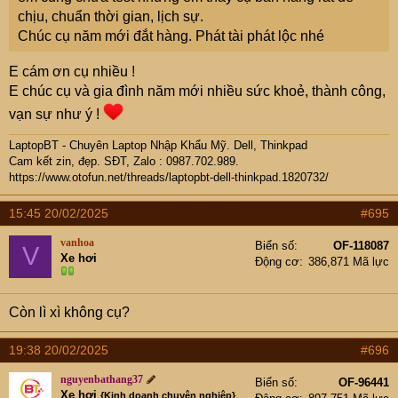
chịu, chuẩn thời gian, lịch sự.
Chúc cụ năm mới đắt hàng. Phát tài phát lộc nhé
E cám ơn cụ nhiều !
E chúc cụ và gia đình năm mới nhiều sức khoẻ, thành công,
vạn sự như ý !
LaptopBT - Chuyên Laptop Nhập Khẩu Mỹ. Dell, Thinkpad
Cam kết zin, đẹp. SĐT, Zalo : 0987.702.989.
https://www.otofun.net/threads/laptopbt-dell-thinkpad.1820732/
15:45 20/02/2025
#695
vanhoa
Biển số
OF-118087
V
Xe hơi
Động cơ
386,871 Mã lực
Còn lì xì không cụ?
19:38 20/02/2025
#696
nguyenbathang37
Biển số
OF-96441
Xe hơi
{Kinh doanh chuyên nghiệp}