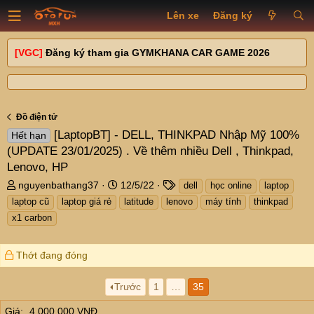
Lên xe
Đăng ký
[VGC]
Đăng ký tham gia GYMKHANA CAR GAME 2026
Đồ điện tử
[LaptopBT] - DELL, THINKPAD Nhập Mỹ 100%
Hết hạn
(UPDATE 23/01/2025) . Về thêm nhiều Dell , Thinkpad,
Lenovo, HP
T
N
T
nguyenbathang37
12/5/22
dell
học online
laptop
h
g
a
laptop cũ
laptop giá rẻ
latitude
lenovo
máy tính
thinkpad
r
à
g
x1 carbon
e
y
s
a
g
d
ử
Thớt đang đóng
s
i
t
Trước
1
…
35
a
r
Giá
4,000,000 VNĐ