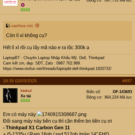
Động cơ
897,751 Mã lực
✪
vanhoa nói:
Còn lì xì không cụ?
Hết lì xì rồi cụ lấy mã nào e ra lộc 300k ạ
LaptopBT - Chuyên Laptop Nhập Khẩu Mỹ. Dell, Thinkpad
Cam kết zin, đẹp. SĐT, Zalo : 0987.702.989.
https://www.otofun.net/threads/laptopbt-dell-thinkpad.1820732/
18:35 02/03/2025
#697
binhxd
Biển số
OF-143693
Xe tải
Động cơ
864,224 Mã lực
Em có máy này
Đổi sang máy này bên cụ thì cần thêm bn tiền cụ ơi
- Thinkpad X1 Carbon Gen 11
+ i5-1335u / Ram 16gb / ssd 512gb /màn 14” FHD