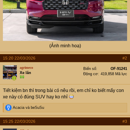
(Ảnh minh hoạ)​
15:20 22/03/2026
#2
agrimeco
Biển số
OF-91241
Xe lăn
Động cơ
419,858 Mã lực
Tiết kiệm bn thì trong bài có nêu rồi, em chỉ ko biết mấy con
xe này có đúng SUV hay ko nhỉ
R
Acacia
và
beSuSu
e
a
15:25 22/03/2026
#3
c
t