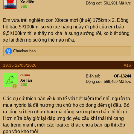
Xe điện
Động cơ
501,901 Mã lực
Em vừa trải nghiệm con Xforce mới (thuê) 175km x 2. Đồng
hồ báo 5l/100km, so với xe hàng ngày đi phố của em báo
9,5l/100km thì e thấy nó khá là sung sướng rồi, ko biết dòng
xe lai điện nó sướng thế nào nữa.
R
Chuoisaubao
e
a
19:35 22/03/2026
#16
c
t
caisua
Biển số
OF-13244
i
Xe lăn
Động cơ
568,459 Mã lực
o
n
s
Các cụ cứ thích bàn về kinh tế với tiết kiệm thế nhỉ, người ta
:
mua hybrid là để hưởng thụ chứ họ có đong đếm gì đâu. Bỏ
ra tổng số tiền như nhau mà dùng sướng hơn hẳn thì tội gì.
Hơn nữa bây giờ lại đáp ứng đc yêu cầu khí thải thì càng
tạo trend mạnh, mời các loại xe khác chưa bán kịp thì xếp
gọn vào kho thôi