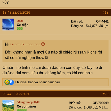
vậy
19:49 22/03/2026
#19
susu
Biển số
OF-4441
Xe điện
Động cơ
544,875 Mã lực
Xe ôm đầu ngõ nói:
Đời không như là mơ! Cụ nào đi chiếc Nissan Kichs rồi
sẽ có trải nghiệm thực tế
Chuẩn, nó tính mẹ cái đoạn đầu pin còn đầy, cứ lấy nó đi
đường dài xem, tiêu thụ chẳng kém, có khi còn hơn
R
Chuoisaubao
và
nhanchauchau
e
a
20:44 22/03/2026
#20
c
t
Alongcamepolly06
Biển số
OF-709649
i
Xe container
Động cơ
1,668,851 Mã lực
o