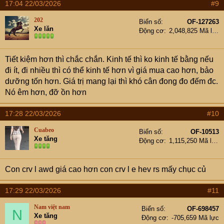
17:04 22/03/2026
#9
202
Biển số
OF-127263
Xe lăn
Động cơ
2,048,825 Mã lực
Tiết kiệm hơn thì chắc chắn. Kinh tế thì ko kinh tế bằng nếu
đi ít, đi nhiều thì có thể kinh tế hơn vì giá mua cao hơn, bảo
dưỡng tốn hơn. Giá trị mang lại thì khó cân đong đo đếm đc.
Nó êm hơn, đỡ ồn hơn
17:28 22/03/2026
#10
Cuabeo
Biển số
OF-10513
Xe tăng
Động cơ
1,115,250 Mã lực
Con crv l awd giá cao hơn con crv l e hev rs mấy chục củ
17:29 22/03/2026
#11
Nam việt nam
Biển số
OF-698457
N
Xe tăng
Động cơ
-705,659 Mã lực