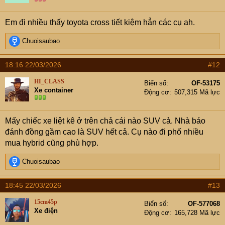
Em đi nhiều thấy toyota cross tiết kiệm hẳn các cụ ah.
R
Chuoisaubao
e
a
18:16 22/03/2026
#12
c
t
HI_CLASS
Biển số
OF-53175
i
Xe container
Động cơ
507,315 Mã lực
o
n
s
Mấy chiếc xe liệt kê ở trên chả cái nào SUV cả. Nhà báo
:
đánh đồng gầm cao là SUV hết cả. Cụ nào đi phố nhiều
mua hybrid cũng phù hợp.
R
Chuoisaubao
e
a
18:45 22/03/2026
#13
c
t
15cm45p
Biển số
OF-577068
i
Xe điện
Động cơ
165,728 Mã lực
o
n