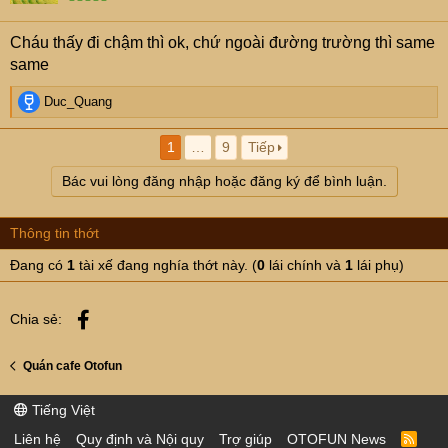
n
s
Cháu thấy đi chậm thì ok, chứ ngoài đường trường thì same
:
same
R
Duc_Quang
e
a
1
…
9
Tiếp
c
t
Bác vui lòng đăng nhập hoặc đăng ký để bình luận.
i
o
n
Thông tin thớt
s
:
Đang có
1
tài xế đang nghía thớt này. (
0
lái chính và
1
lái phụ)
Facebook
Chia sẻ:
Quán cafe Otofun
Tiếng Việt
Liên hệ
Quy định và Nội quy
Trợ giúp
OTOFUN News
R