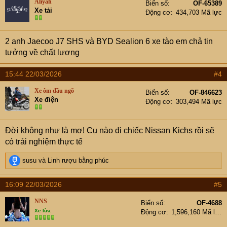
Aliyah
Biển số
OF-65389
i
Xe tải
Động cơ
434,703 Mã lực
o
n
s
2 anh Jaecoo J7 SHS và BYD Sealion 6 xe tào em chả tin
:
tưởng về chất lượng
15:44 22/03/2026
#4
Xe ôm đầu ngõ
Biển số
OF-846623
Xe điện
Động cơ
303,494 Mã lực
Đời không như là mơ! Cụ nào đi chiếc Nissan Kichs rồi sẽ
có trải nghiệm thực tế
R
susu
và
Linh rượu bằng phúc
e
a
16:09 22/03/2026
#5
c
t
NNS
Biển số
OF-4688
i
Xe lừa
Động cơ
1,596,160 Mã lực
o
n