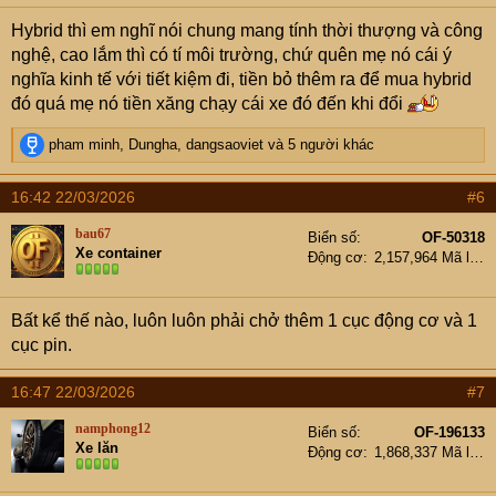
s
Hybrid thì em nghĩ nói chung mang tính thời thượng và công
:
nghệ, cao lắm thì có tí môi trường, chứ quên mẹ nó cái ý
nghĩa kinh tế với tiết kiệm đi, tiền bỏ thêm ra để mua hybrid
đó quá mẹ nó tiền xăng chạy cái xe đó đến khi đổi
R
pham minh
,
Dungha
,
dangsaoviet
và 5 người khác
e
a
16:42 22/03/2026
#6
c
t
bau67
Biển số
OF-50318
i
Xe container
Động cơ
2,157,964 Mã lực
o
n
s
Bất kể thế nào, luôn luôn phải chở thêm 1 cục động cơ và 1
:
cục pin.
16:47 22/03/2026
#7
namphong12
Biển số
OF-196133
Xe lăn
Động cơ
1,868,337 Mã lực