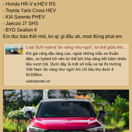
e
- Honda HR-V e:HEV RS
r
- Toyota Yaris Cross HEV
- KIA Sorento PHEV
- Jaecoo J7 SHS
- BYD Sealion 6
Em đọc báo thôi nhé, ko qc gì đâu ah, mod đừng phạt em
Loạt SUV hybrid 'ăn xăng như ngửi', lợi thế giữa thời giá xăng tăng cao
Khi giá xăng dầu tăng cao, ngoài những mẫu xe thuần
điện, xe hybird trở nên lợi thế bởi khả năng tiết kiệm nhiên
liệu vượt trội. Dưới đây là một số mẫu xe tại thị trường
Việt Nam 'ăn xăng như ngửi' khi chỉ tiêu thụ dưới 4
lít/100km.
vietnamnet.vn