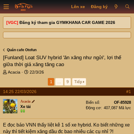
Lên xe
Đăng ký
[VGC]
Đăng ký tham gia GYMKHANA CAR GAME 2026
Quán cafe Otofun
[Funland]
Loạt SUV hybrid 'ăn xăng như ngửi', lợi thế
giữa thời giá xăng tăng cao
T
N
Acacia
22/3/26
h
g
1
…
9
Tiếp
r
à
e
y
14:25 22/03/2026
#1
a
g
d
ử
Acacia
Biển số
OF-85928
s
i
Xe tải
Động cơ
407,087 Mã lực
t
a
r
E đọc báo VNN thấy liệt kê 1 số xe hybrid. Ko biết những xe
t
này thì tiết kiệm xăng dầu đc bao nhiêu các cụ nhỉ ?!