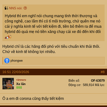
NNS nói:
Hybrid thì em nghĩ nói chung mang tính thời thượng và
công nghệ, cao lắm thì có tí môi trường, chứ quên mẹ nó
cái ý nghĩa kinh tế với tiết kiệm đi, tiền bỏ thêm ra để mua
hybrid đó quá mẹ nó tiền xăng chạy cái xe đó đến khi đổi
Hybrid chỉ là các hãng đối phó với tiêu chuẩn khi thải thôi.
Chứ về kinh tế không lợi nhiều.
R
phongwe
e
a
16:51 22/03/2026
#8
c
t
vieteuro
Biển số
OF-63079
i
Xe lăn
Động cơ
589,814 Mã lực
o
n
s
Ô a em đi corona cũng thấy tiết kiệm
: