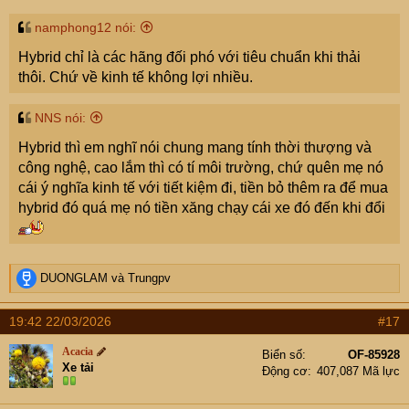
namphong12 nói:
Hybrid chỉ là các hãng đối phó với tiêu chuẩn khi thải
thôi. Chứ về kinh tế không lợi nhiều.
NNS nói:
Hybrid thì em nghĩ nói chung mang tính thời thượng và
công nghệ, cao lắm thì có tí môi trường, chứ quên mẹ nó
cái ý nghĩa kinh tế với tiết kiệm đi, tiền bỏ thêm ra để mua
hybrid đó quá mẹ nó tiền xăng chạy cái xe đó đến khi đổi
R
DUONGLAM
và
Trungpv
e
a
19:42 22/03/2026
#17
c
t
Acacia
Biển số
OF-85928
i
Xe tải
Động cơ
407,087 Mã lực
o
n
s