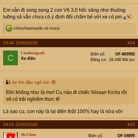
s
Em vẫn đi song song 2 con V6 3.0 hốc xăng như thuồng
:
luồng và vẫn chưa có ý định đổi chấm bé với xe có pin
R
chimchaomaodo
và
muca
e
a
18:46 22/03/2026
#14
c
t
Conduongxedi
Biển số
OF-869992
C
i
Xe điện
Động cơ
19,448 Mã lực
o
n
s
:
Xe ôm đầu ngõ nói:
Đời không như là mơ! Cụ nào đi chiếc Nissan Kichs rồi
sẽ có trải nghiệm thực tế
Là sao cụ, con này là lai điện thật 100% hay là nửa vời
19:01 22/03/2026
#15
Mr.Chem
Biển số
OF-54895