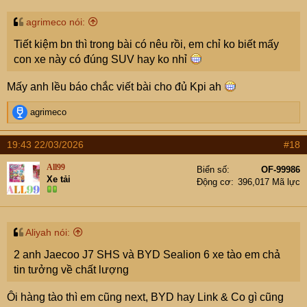
:
agrimeco nói:
Tiết kiệm bn thì trong bài có nêu rồi, em chỉ ko biết mấy
con xe này có đúng SUV hay ko nhỉ
Mấy anh lều báo chắc viết bài cho đủ Kpi ah
R
agrimeco
e
a
19:43 22/03/2026
#18
c
t
All99
Biển số
OF-99986
i
Xe tải
Động cơ
396,017 Mã lực
o
n
s
:
Aliyah nói:
2 anh Jaecoo J7 SHS và BYD Sealion 6 xe tào em chả
tin tưởng về chất lượng
Ôi hàng tào thì em cũng next, BYD hay Link & Co gì cũng