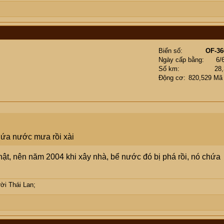
Biển số
OF-36
Ngày cấp bằng
6/
Số km
28
Động cơ
820,529 Mã
hứa nước mưa rồi xài
t, nên năm 2004 khi xây nhà, bể nước đó bị phá rồi, nó chứa
ời Thái Lan;