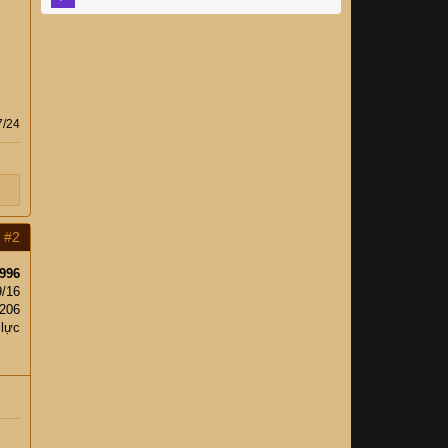
7/24
#2
996
9/16
,206
 lực