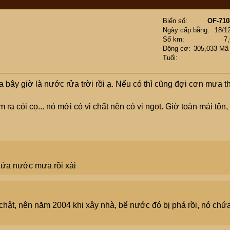
Biển số
OF-710
Ngày cấp bằng
18/1
Số km
7
Động cơ
305,033 Mã
Tuổi
ây giờ là nước rửa trời rồi ạ. Nếu có thì cũng đợi cơn mưa t
cói cọ... nó mới có vi chất nên có vị ngọt. Giờ toàn mái tôn,
hứa nước mưa rồi xài
hật, nên năm 2004 khi xây nhà, bể nước đó bị phá rồi, nó chứ