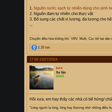
1.
Nguồn nước sạch tự nhiên dùng cho sinh h
2. Nguồn đạm tự nhiên cho thực vật
3. Bổ sung các chất vi lượng, đa lượng cho hệ s
...
Chuyên điều hòa không khí: VRV, Multi, Cục bộ hai dàn r
R
1.25 ton
e
a
17:08 23/07/2024
c
t
hưvô
i
Xe lăn
o
n
s
:
Hồi xưa, em hay thấy các nhà có bể hứng/ ch
"Lòng người lạ lùng, lòng hay thương nhớ những điều hư 