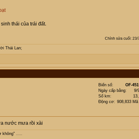
oạt
inh thái của trái đất.
Chỉnh sửa cuối:
23/
ời Thái Lan;
Biển số
OF-451
Ngày cấp bằng
9/
Số km
13
Động cơ
908,833 Mã
ứa nước mưa rồi xài
không" .....