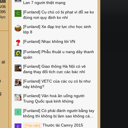
688
Lan 7 người thiệt mạng
6/06
[Funland]
Cụ chủ có bị phạt vì đỗ xe ko
,395
C
 lực
đúng nơi quy định ko nhỉ
[Funland]
Xe đạp trợ lực cho học sinh
lớp 8
[Funland]
Nhạc không lời VN
[Funland]
Phẫu thuật u nang dây thanh
quản
 ai
[Funland]
Giao thông Hà Nội có vẻ
đang thay đổi tích cực các bác nhỉ
n
[Funland]
VETC của các cụ có bị như
này không?
g
[Funland]
Văn hoá ăn uống người
Trung Quốc quá kinh khủng
[Funland]
Có phải đánh người bằng tay
I
không thì không bị làm sao không các
cụ?
Thước lái Camry 2015
[Thảo luận]
F