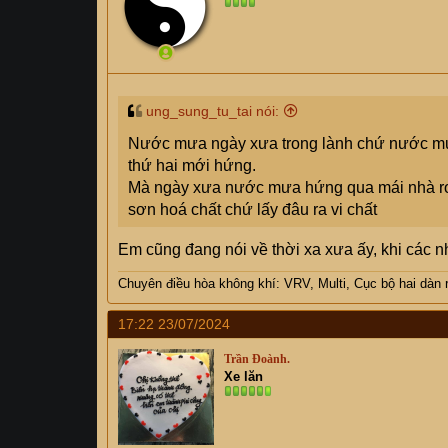
ung_sung_tu_tai nói:
Nước mưa ngày xưa trong lành chứ nước mưa 
thứ hai mới hứng.
Mà ngày xưa nước mưa hứng qua mái nhà rơm r
sơn hoá chất chứ lấy đâu ra vi chất
Em cũng đang nói về thời xa xưa ấy, khi các n
Chuyên điều hòa không khí: VRV, Multi, Cục bộ hai dàn r
17:22 23/07/2024
Trần Đoành.
Xe lăn