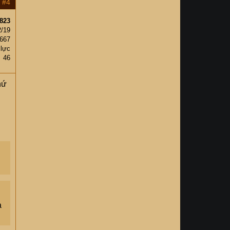
#4
823
2/19
,667
 lực
46
hứ
a