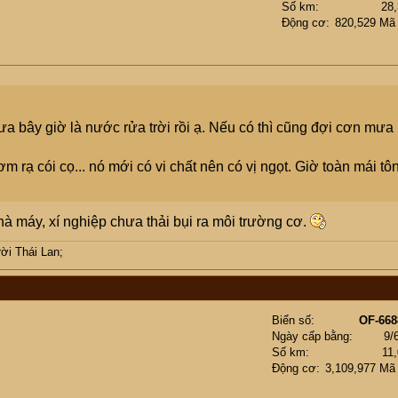
Số km
28
Động cơ
820,529 Mã
bây giờ là nước rửa trời rồi ạ. Nếu có thì cũng đợi cơn mưa
ạ cói cọ... nó mới có vi chất nên có vị ngọt. Giờ toàn mái tôn
hà máy, xí nghiệp chưa thải bụi ra môi trường cơ.
ời Thái Lan;
Biển số
OF-668
Ngày cấp bằng
9/
Số km
11
Động cơ
3,109,977 Mã