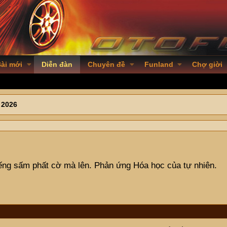
ài mới
Diễn đàn
Chuyên đề
Funland
Chợ giời
 2026
iếng sấm phất cờ mà lên. Phản ứng Hóa học của tự nhiên.