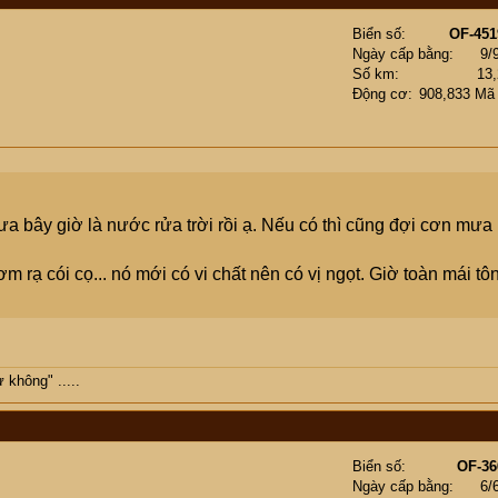
Biển số
OF-451
Ngày cấp bằng
9/
Số km
13
Động cơ
908,833 Mã
bây giờ là nước rửa trời rồi ạ. Nếu có thì cũng đợi cơn mưa
ạ cói cọ... nó mới có vi chất nên có vị ngọt. Giờ toàn mái tôn
không" .....
Biển số
OF-36
Ngày cấp bằng
6/