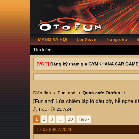
MẠNG XÃ HỘI
LenXe.vn
Trang chủ
B
Tìm kiếm
[VGC]
Đăng ký tham gia GYMKHANA CAR GAME
Diễn đàn
FunLand
Quán cafe Otofun
[Funland]
Lúa chiêm lấp ló đầu bờ, hễ nghe t
T
N
Trục
23/7/24
h
g
1
2
3
…
10
Tiếp
r
à
e
y
17:07 23/07/2024
a
g
d
ử