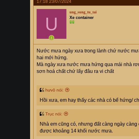
17:18 23/07/2024
c
t
ung_sung_tu_tai
i
U
Xe container
o
n
s
:
Nước mưa ngày xưa trong lành chứ nước mưa b
hai mới hứng.
Mà ngày xưa nước mưa hứng qua mái nhà rơm rạ 
sơn hoá chất chứ lấy đâu ra vi chất
hưvô nói:
Hồi xưa, em hay thấy các nhà có bể hứng/ c
Trục nói:
Nhà em cũng có, nhưng đất càng ngày càng c
được khoảng 14 khối nước mưa.