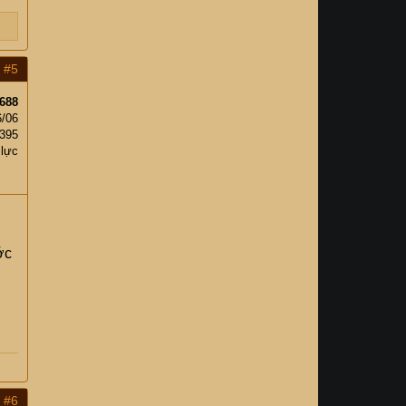
#5
688
6/06
,395
 lực
ớc
#6