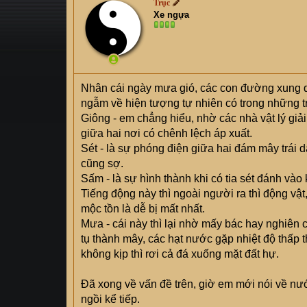
Trục
s
i
Xe ngựa
t
a
r
t
e
Nhân cái ngày mưa gió, các con đường xung
r
ngẫm về hiện tượng tự nhiên có trong những 
Giông - em chẳng hiểu, nhờ các nhà vật lý giả
giữa hai nơi có chênh lệch áp xuất.
Sét - là sự phóng điện giữa hai đám mây trái dấ
cũng sợ.
Sấm - là sự hình thành khi có tia sét đánh vào 
Tiếng động này thì ngoài người ra thì động vật
mộc tồn là dễ bị mất nhất.
Mưa - cái này thì lại nhờ mấy bác hay nghiên c
tụ thành mây, các hạt nước gặp nhiệt độ thấp th
không kịp thì rơi cả đá xuống mặt đất hự.
Đã xong về vấn đề trên, giờ em mới nói về nư
ngồi kể tiếp.