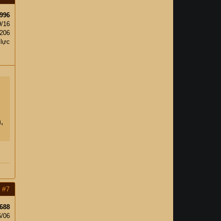
996
9/16
,206
 lực
,
#7
688
6/06