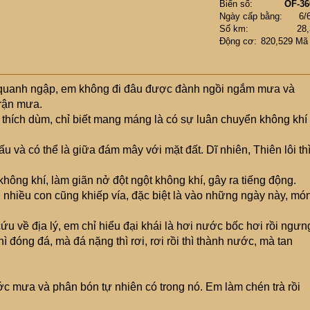
Biển số
OF-36
Ngày cấp bằng
6/
Số km
28
Động cơ
820,529 Mã
 quanh ngập, em không đi đâu được đành ngồi ngắm mưa và
trận mưa.
i thích dùm, chỉ biết mang máng là có sự luân chuyển không khí
u và có thể là giữa đám mây với mặt đất. Dĩ nhiên, Thiên lôi thì
không khí, làm giãn nở đột ngột không khí, gây ra tiếng động.
, nhiều con cũng khiếp vía, đặc biệt là vào những ngày này, mó
ứu về địa lý, em chỉ hiểu đại khái là hơi nước bốc hơi rồi ngưn
ì đóng đá, mà đá nặng thì rơi, rơi rồi thì thành nước, mà tan
ớc mưa và phân bón tự nhiên có trong nó. Em làm chén trà rồi