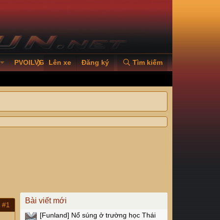
PVOILVGC2026
Lên xe
Đăng ký
Tìm kiếm
Bài viết mới
#1
[Funland]
Nổ súng ở trường học Thái