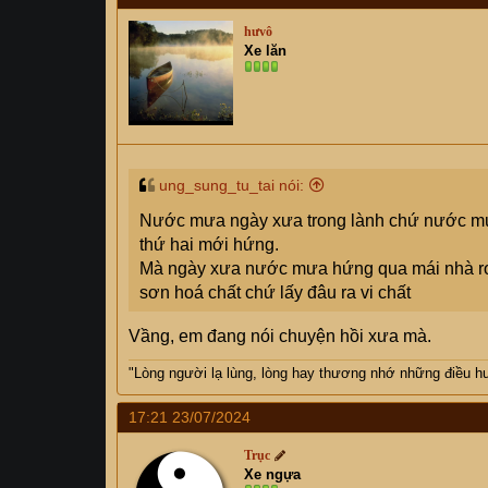
hưvô
Xe lăn
ung_sung_tu_tai nói:
Nước mưa ngày xưa trong lành chứ nước mưa 
thứ hai mới hứng.
Mà ngày xưa nước mưa hứng qua mái nhà rơm r
sơn hoá chất chứ lấy đâu ra vi chất
Vầng, em đang nói chuyện hồi xưa mà.
"Lòng người lạ lùng, lòng hay thương nhớ những điều hư 
17:21 23/07/2024
Trục
Xe ngựa