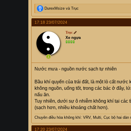
R
DurexMsize
và
Trục
e
a
17:18 23/07/2024
c
t
Trục
i
Xe ngựa
o
n
s
:
Nước mưa - nguồn nước sạch tự nhiên
Bầu khí quyển của trái đất, là một lò cất nướ
không nguồn, uống tốt, trong các bác ở đây, 
nấu ăn.
Tuy nhiên, dưới sự ô nhiễm không khí tại các
(sạch hơn, nhiều khoáng chất hơn).
Chuyên điều hòa không khí: VRV, Multi, Cục bộ hai dàn r
17:20 23/07/2024