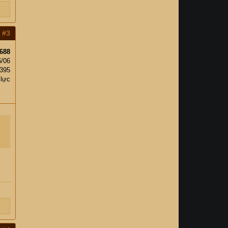
#3
688
6/06
,395
 lực