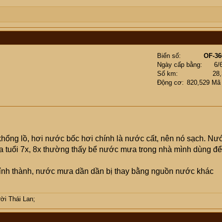
Biển số
OF-36
Ngày cấp bằng
6/
Số km
28
Động cơ
820,529 Mã
c khổng lồ, hơi nước bốc hơi chính là nước cất, nên nó sạch. Nư
lứa tuổi 7x, 8x thường thấy bể nước mưa trong nhà mình dùng để
 tỉnh thành, nước mưa dần dần bị thay bằng nguồn nước khác
ời Thái Lan;