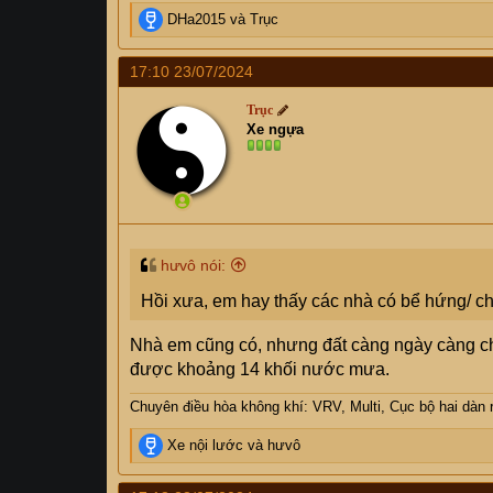
R
DHa2015
và
Trục
e
a
17:10 23/07/2024
c
t
Trục
i
Xe ngựa
o
n
s
:
hưvô nói:
Hồi xưa, em hay thấy các nhà có bể hứng/ c
Nhà em cũng có, nhưng đất càng ngày càng chậ
được khoảng 14 khối nước mưa.
Chuyên điều hòa không khí: VRV, Multi, Cục bộ hai dàn r
R
Xe nội lước
và
hưvô
e
a