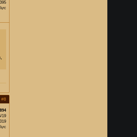
,395
 lực
,
#8
894
6/19
,019
 lực