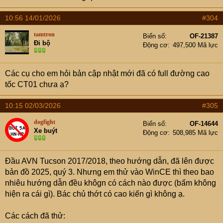
10:56 14/01/2026
#304
tamtron
Biển số
OF-21387
Đi bộ
Động cơ
497,500 Mã lực
Các cụ cho em hỏi bản cập nhật mới đã có full đường cao
tốc CT01 chưa ạ?
10:15 02/03/2026
#305
dogfight
Biển số
OF-14644
Xe buýt
Động cơ
508,985 Mã lực
Đầu AVN Tucson 2017/2018, theo hướng dẫn, đã lên được
bản đồ 2025, quý 3. Nhưng em thử vào WinCE thì theo bao
nhiêu hướng dẫn đều khôgn có cách nào được (bấm không
hiện ra cái gì). Bác chủ thớt có cao kiến gì không ạ.
Các cách đã thử: