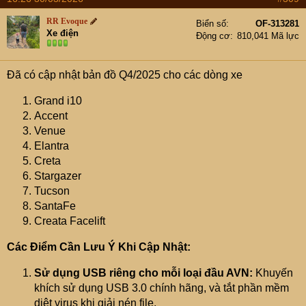
c
t
RR Evoque
Biển số
OF-313281
i
Xe điện
Động cơ
810,041 Mã lực
o
n
s
Đã có cập nhật bản đồ Q4/2025 cho các dòng xe
:
Grand i10
Accent
Venue
Elantra
Creta
Stargazer
Tucson
SantaFe
Creata Facelift
Các Điểm Cần Lưu Ý Khi Cập Nhật:
Sử dụng USB riêng cho mỗi loại đầu AVN:
Khuyến
khích sử dụng USB 3.0 chính hãng, và tắt phần mềm
diệt virus khi giải nén file.