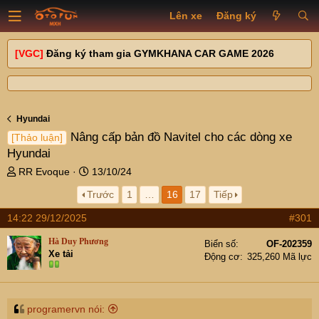
Lên xe
Đăng ký
[VGC]
Đăng ký tham gia GYMKHANA CAR GAME 2026
Hyundai
Nâng cấp bản đồ Navitel cho các dòng xe
[Thảo luận]
Hyundai
T
N
RR Evoque
13/10/24
h
g
Trước
1
…
16
17
Tiếp
r
à
e
y
14:22 29/12/2025
#301
a
g
d
ử
Hà Duy Phương
Biển số
OF-202359
s
i
Xe tải
Động cơ
325,260 Mã lực
t
a
r
t
programervn nói: