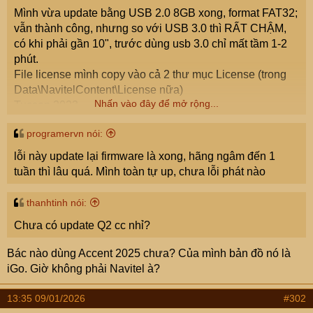
e
Mình vừa update bằng USB 2.0 8GB xong, format FAT32;
r
vẫn thành công, nhưng so với USB 3.0 thì RẤT CHẬM,
có khi phải gần 10", trước dùng usb 3.0 chỉ mất tầm 1-2
phút.
File license mình copy vào cả 2 thư mục License (trong
Data\NavitelContent\License nữa)
Nhấn vào đây để mở rộng...
Tucson 2023
programervn nói:
lỗi này update lại firmware là xong, hãng ngâm đến 1
tuần thì lâu quá. Mình toàn tự up, chưa lỗi phát nào
thanhtinh nói:
Chưa có update Q2 cc nhỉ?
Bác nào dùng Accent 2025 chưa? Của mình bản đồ nó là
iGo. Giờ không phải Navitel à?
13:35 09/01/2026
#302