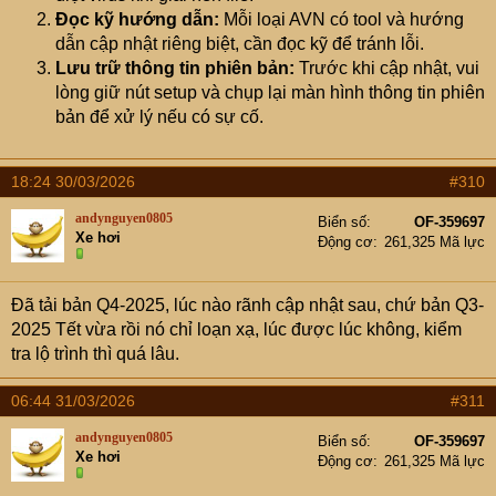
Đọc kỹ hướng dẫn:
Mỗi loại AVN có tool và hướng
dẫn cập nhật riêng biệt, cần đọc kỹ để tránh lỗi.
Lưu trữ thông tin phiên bản:
Trước khi cập nhật, vui
lòng giữ nút setup và chụp lại màn hình thông tin phiên
bản để xử lý nếu có sự cố.
18:24 30/03/2026
#310
andynguyen0805
Biển số
OF-359697
Xe hơi
Động cơ
261,325 Mã lực
Đã tải bản Q4-2025, lúc nào rãnh cập nhật sau, chứ bản Q3-
2025 Tết vừa rồi nó chỉ loạn xạ, lúc được lúc không, kiểm
tra lộ trình thì quá lâu.
06:44 31/03/2026
#311
andynguyen0805
Biển số
OF-359697
Xe hơi
Động cơ
261,325 Mã lực