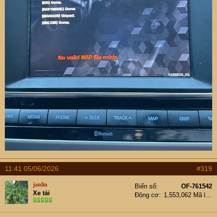
11:41 05/06/2026
#319
janlin
Biển số
OF-761542
Xe tải
Động cơ
1,553,062 Mã lực