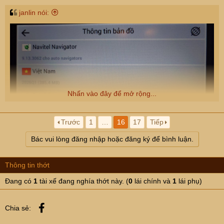
janlin nói:
Nhấn vào đây để mở rộng...
Trước
1
…
16
17
Tiếp
Bác vui lòng đăng nhập hoặc đăng ký để bình luận.
Cụ nào muốn tự nâng cấp thì có thể tải tệp hướng dẫn tại
đây:
Thông tin thớt
https://drive.google.com/file/d/1az78oU9iSYr1tuPAFy519
bv1qzQR_0wh/view?usp=sharing
Đang có
1
tài xế đang nghía thớt này. (
0
lái chính và
1
lái phụ)
Facebook
Chia sẻ: