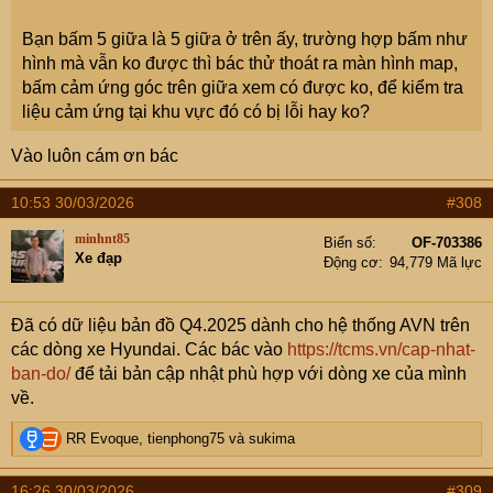
Bạn bấm 5 giữa là 5 giữa ở trên ấy, trường hợp bấm như
hình mà vẫn ko được thì bác thử thoát ra màn hình map,
bấm cảm ứng góc trên giữa xem có được ko, để kiểm tra
liệu cảm ứng tại khu vực đó có bị lỗi hay ko?
Vào luôn cám ơn bác
10:53 30/03/2026
#308
minhnt85
Biển số
OF-703386
Xe đạp
Động cơ
94,779 Mã lực
Đã có dữ liệu bản đồ Q4.2025 dành cho hệ thống AVN trên
các dòng xe Hyundai. Các bác vào
https://tcms.vn/cap-nhat-
ban-do/
để tải bản cập nhật phù hợp với dòng xe của mình
về.
R
RR Evoque
,
tienphong75
và
sukima
e
a
16:26 30/03/2026
#309