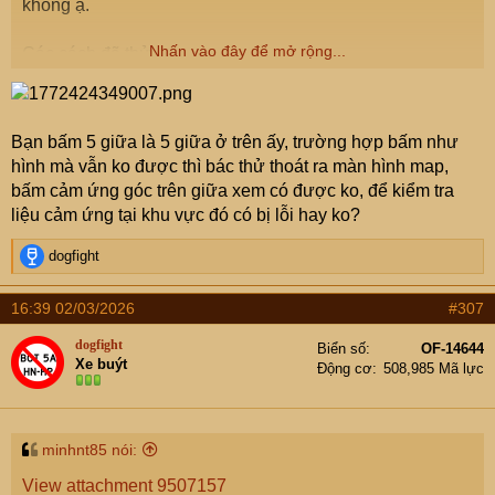
không ạ.
Nhấn vào đây để mở rộng...
Các cách đã thử:
+ trên trái, trên phải, 5 giữa.
+ trên trái, trên phải, 5 giữa cạnh bên phải
+ trên trái, trên phải, 5 giữa cạnh bên trái
Bạn bấm 5 giữa là 5 giữa ở trên ấy, trường hợp bấm như
+ trên trái, trên phải (lặp lại vài lần)
hình mà vẫn ko được thì bác thử thoát ra màn hình map,
+ trên trái, trên phải, dưới trái, dưới phải (lăp lại vài lần)
bấm cảm ứng góc trên giữa xem có được ko, để kiểm tra
+ click liên tục lên các phiên bản version software,
liệu cảm ứng tại khu vực đó có bị lỗi hay ko?
firmware và micom.
R
dogfight
e
a
16:39 02/03/2026
#307
c
t
dogfight
Biển số
OF-14644
i
Xe buýt
Động cơ
508,985 Mã lực
o
n
s
:
minhnt85 nói:
View attachment 9507157