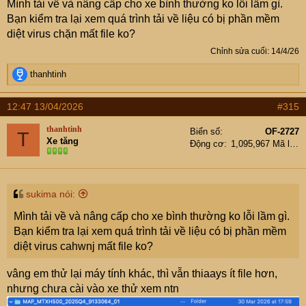
Mình tải về và nâng cấp cho xe bình thường ko lỗi lầm gì.
Bạn kiểm tra lại xem quá trình tải về liệu có bị phần mềm
diệt virus chặn mất file ko?
Chỉnh sửa cuối:
14/4/26
R
thanhtinh
e
a
12:47 13/04/2026
#315
c
t
thanhtinh
Biển số
OF-2727
T
i
Xe tăng
Động cơ
1,095,967 Mã lực
o
n
s
:
sukima nói:
Mình tải về và nâng cấp cho xe bình thường ko lỗi lầm gì.
Bạn kiểm tra lại xem quá trình tải về liệu có bị phần mềm
diệt virus cahwnj mất file ko?
vâng em thử lại máy tính khác, thì vẫn thiaays ít file hơn,
nhưng chưa cài vào xe thử xem ntn