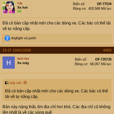
tvip
Biển số
OF-77534
Xe hơi
Động cơ
420,568 Mã lực
Đã có bản cập nhật mới cho các dòng xe. Các bác có thể tải
về tự nâng cấp.
R
dogfight
và
janlin
e
a
15:37 10/01/2026
#303
c
t
hnd.vina
Biển số
OF-735735
i
Xe máy
Động cơ
68,057 Mã lực
o
n
s
:
tvip nói:
Đã có bản cập nhật mới cho các dòng xe. Các bác có thể
tải về tự nâng cấp.
Bản này nặng thật, tìm địa chỉ hơi khó. Các địa chỉ cũ không
lên nhất là về các vùng quê