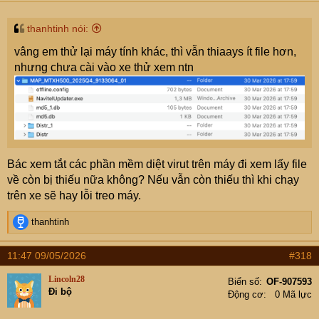
thanhtinh nói:
vâng em thử lại máy tính khác, thì vẫn thiaays ít file hơn,
nhưng chưa cài vào xe thử xem ntn
Bác xem tắt các phần mềm diệt virut trên máy đi xem lấy file
về còn bị thiếu nữa không? Nếu vẫn còn thiếu thì khi chạy
trên xe sẽ hay lỗi treo máy.
R
thanhtinh
e
a
11:47 09/05/2026
#318
c
t
Lincoln28
Biển số
OF-907593
i
Đi bộ
Động cơ
0 Mã lực
o
n