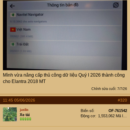
Mình vừa nâng cấp thủ công dữ liệu Quý I 2026 thành công
cho Elantra 2018 MT
Chỉnh sửa cuối:
7/7/26
11:45 05/06/2026
#320
janlin
Biển số
OF-761542
Xe tải
Động cơ
1,553,062 Mã lực