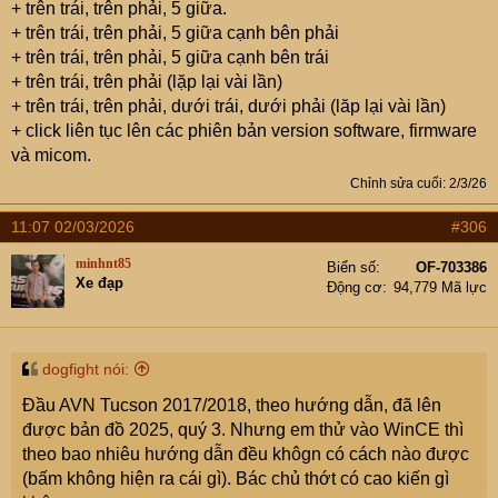
+ trên trái, trên phải, 5 giữa.
+ trên trái, trên phải, 5 giữa cạnh bên phải
+ trên trái, trên phải, 5 giữa cạnh bên trái
+ trên trái, trên phải (lặp lại vài lần)
+ trên trái, trên phải, dưới trái, dưới phải (lăp lại vài lần)
+ click liên tục lên các phiên bản version software, firmware
và micom.
Chỉnh sửa cuối:
2/3/26
11:07 02/03/2026
#306
minhnt85
Biển số
OF-703386
Xe đạp
Động cơ
94,779 Mã lực
dogfight nói:
Đầu AVN Tucson 2017/2018, theo hướng dẫn, đã lên
được bản đồ 2025, quý 3. Nhưng em thử vào WinCE thì
theo bao nhiêu hướng dẫn đều khôgn có cách nào được
(bấm không hiện ra cái gì). Bác chủ thớt có cao kiến gì