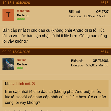
19:15 11/04/2026
#313
thanhtinh
Biển số
OF-2727
T
Xe tăng
Động cơ
1,095,967 Mã lực
Bản cập nhật t4 cho đầu cũ (không phải Android) bị lỗi, lúc
tải so với các bản cập nhật cũ thì ít file hơn. Có cụ nào cũng
lỗi vậy không?
09:29 13/04/2026
#314
sukima
Biển số
OF-736086
Xe hơi
Động cơ
569,812 Mã lực
thanhtinh nói:
Bản cập nhật t4 cho đầu cũ (không phải Android) bị lỗi,
lúc tải so với các bản cập nhật cũ thì ít file hơn. Có cụ nào
cũng lỗi vậy không?