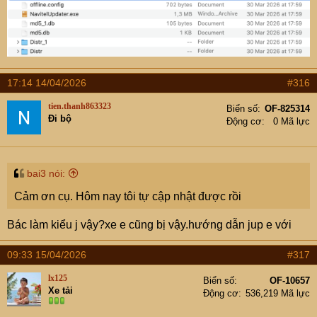
17:14 14/04/2026
#316
tien.thanh863323
Biển số
OF-825314
Đi bộ
Động cơ
0 Mã lực
bai3 nói:
Cảm ơn cụ. Hôm nay tôi tự cập nhật được rồi
Bác làm kiểu j vậy?xe e cũng bị vậy.hướng dẫn jup e với
09:33 15/04/2026
#317
lx125
Biển số
OF-10657
Xe tải
Động cơ
536,219 Mã lực