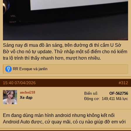
Sáng nay đi mua đồ ăn sáng, trên đường đi thì cắm U Sờ
Bờ vô cho nó tự update. Thử nhập một số điểm cho nó kiểm
tra lộ trình thì thấy nhanh hơn, mượt hơn nhiều.
R
RR Evoque
và
janlin
e
a
15:40 07/04/2026
#312
c
t
anchoi218
Biển số
OF-562756
i
Xe đạp
Động cơ
149,411 Mã lực
o
n
s
Em đang dùng màn hình android nhưng không kết nối
:
Android Auto được, cứ quay mãi, có cụ nào giúp đỡ em với