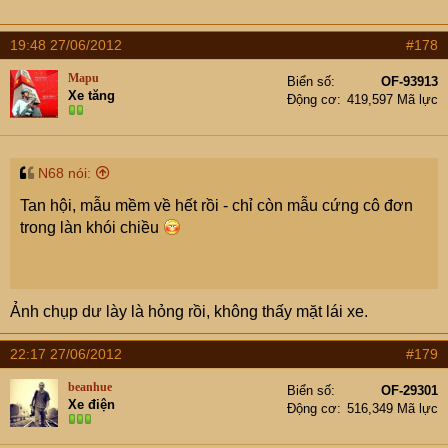
19:48 27/06/2012
#178
Mapu
Biển số
OF-93913
Xe tăng
Động cơ
419,597 Mã lực
N68 nói:
Tan hội, mẫu mềm về hết rồi - chỉ còn mẫu cứng cô đơn
trong làn khói chiều
Ảnh chụp dư lày là hỏng rồi, không thấy mặt lái xe.
22:17 27/06/2012
#179
beanhue
Biển số
OF-29301
Xe điện
Động cơ
516,349 Mã lực