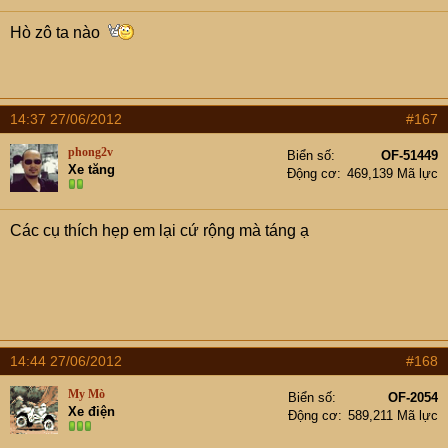
Hò zô ta nào
14:37 27/06/2012
#167
phong2v
Biển số
OF-51449
Xe tăng
Động cơ
469,139 Mã lực
Các cụ thích hẹp em lại cứ rộng mà táng ạ
14:44 27/06/2012
#168
My Mò
Biển số
OF-2054
Xe điện
Động cơ
589,211 Mã lực