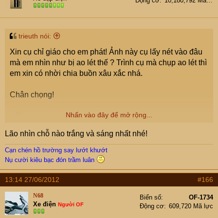
Động cơ
10,180,792 Mã lực
trieuth nói:
Xin cụ chỉ giáo cho em phát! Ảnh này cụ lấy nét vào đâu
mà em nhìn như bị ao lét thế ? Trình cụ mà chụp ao lét thì
em xin có nhời chia buồn xâu xắc nhá.
Chân chọng!
Nhấn vào đây để mở rộng...
Lão nhìn chỗ nào trắng và sáng nhất nhé!
Cạn chén hồ trường say lướt khướt
Nụ cười kiêu bạc đón trầm luân
13:14 27/06/2012
#166
N68
Biển số
OF-1734
Xe điện
Người OF
Động cơ
609,720 Mã lực