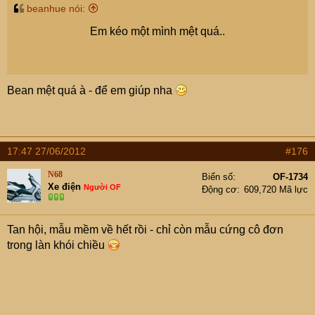
beanhue nói:
Em kéo một mình mệt quá..
Bean mệt quá à - để em giúp nha
17:47 27/06/2012
#176
N68
Biển số
OF-1734
Xe điện
Người OF
Động cơ
609,720 Mã lực
Tan hội, mẫu mềm về hết rồi - chỉ còn mẫu cứng cô đơn
trong làn khói chiều