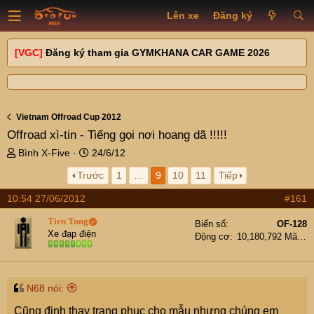
Lên xe
Đăng ký
[VGC]
Đăng ký tham gia GYMKHANA CAR GAME 2026
Vietnam Offroad Cup 2012
Offroad xì-tin - Tiếng gọi nơi hoang dã !!!!!
T
N
Bình X-Five
24/6/12
h
g
Trước
1
…
9
10
11
Tiếp
r
à
e
y
10:54 27/06/2012
#161
a
g
d
ử
Tien Tung
Biển số
OF-128
s
i
Xe đạp điện
Động cơ
10,180,792 Mã lực
t
a
r
t
N68 nói:
e
Cũng định thay trang phục cho mẫu nhưng chúng em
r