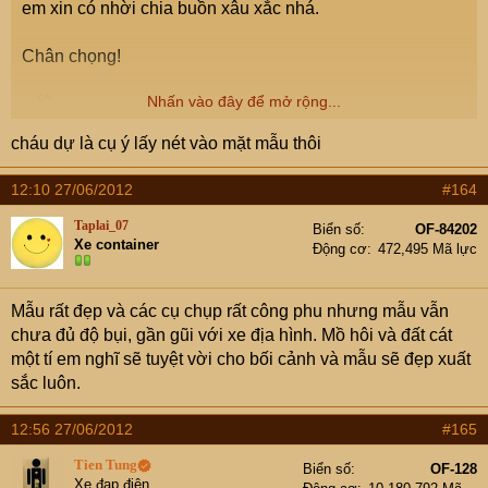
em xin có nhời chia buồn xâu xắc nhá.
Chân chọng!
Nhấn vào đây để mở rộng...
cháu dự là cụ ý lấy nét vào mặt mẫu thôi
12:10 27/06/2012
#164
Taplai_07
Biển số
OF-84202
Xe container
Động cơ
472,495 Mã lực
Mẫu rất đẹp và các cụ chụp rất công phu nhưng mẫu vẫn
chưa đủ độ bụi, gần gũi với xe địa hình. Mồ hôi và đất cát
một tí em nghĩ sẽ tuyệt vời cho bối cảnh và mẫu sẽ đẹp xuất
sắc luôn.
12:56 27/06/2012
#165
Tien Tung
Biển số
OF-128
Xe đạp điện