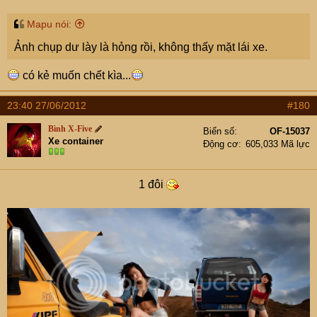
Mapu nói:
Ảnh chụp dư lày là hỏng rồi, không thấy mặt lái xe.
có kẻ muốn chết kìa...
23:40 27/06/2012
#180
Bình X-Five
Biển số
OF-15037
Xe container
Động cơ
605,033 Mã lực
1 đôi