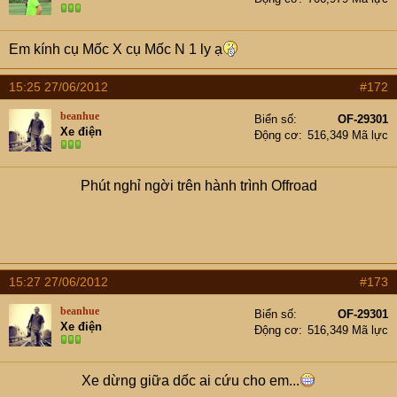
Em kính cụ Mốc X cụ Mốc N 1 ly ạ
15:25 27/06/2012
#172
beanhue
Biển số
OF-29301
Xe điện
Động cơ
516,349 Mã lực
Phút nghỉ ngời trên hành trình Offroad
15:27 27/06/2012
#173
beanhue
Biển số
OF-29301
Xe điện
Động cơ
516,349 Mã lực
Xe dừng giữa dốc ai cứu cho em...