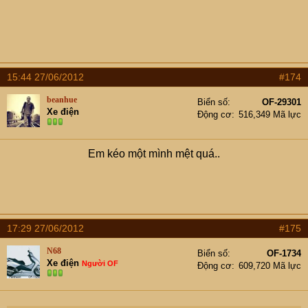
15:44 27/06/2012
#174
beanhue
Biển số
OF-29301
Xe điện
Động cơ
516,349 Mã lực
Em kéo một mình mệt quá..
17:29 27/06/2012
#175
N68
Biển số
OF-1734
Xe điện
Người OF
Động cơ
609,720 Mã lực