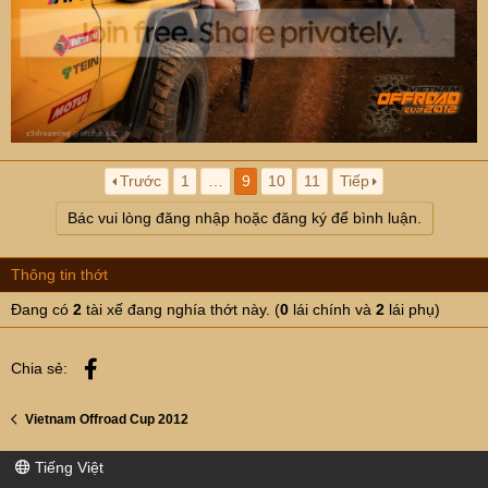
Trước
1
…
9
10
11
Tiếp
Bác vui lòng đăng nhập hoặc đăng ký để bình luận.
Thông tin thớt
Đang có
2
tài xế đang nghía thớt này. (
0
lái chính và
2
lái phụ)
Facebook
Chia sẻ:
Vietnam Offroad Cup 2012
Tiếng Việt