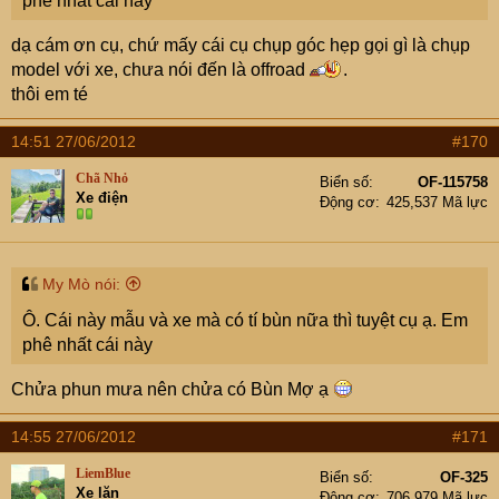
phê nhất cái này
dạ cám ơn cụ, chứ mấy cái cụ chụp góc hẹp gọi gì là chụp
model với xe, chưa nói đến là offroad
.
thôi em té
14:51 27/06/2012
#170
Chã Nhỏ
Biển số
OF-115758
Xe điện
Động cơ
425,537 Mã lực
My Mò nói:
Ô. Cái này mẫu và xe mà có tí bùn nữa thì tuyệt cụ ạ. Em
phê nhất cái này
Chửa phun mưa nên chửa có Bùn Mợ ạ
14:55 27/06/2012
#171
LiemBlue
Biển số
OF-325
Xe lăn
Động cơ
706,979 Mã lực