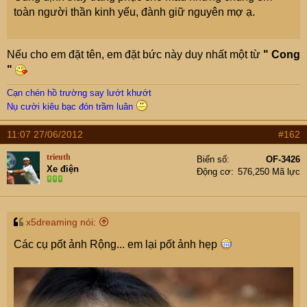
toàn người thần kinh yếu, đành giữ nguyên mợ ạ.
Nếu cho em đặt tên, em đặt bức này duy nhất một từ
" Cong
"
Cạn chén hồ trường say lướt khướt
Nụ cười kiêu bạc đón trầm luân
11:07 27/06/2012
#162
trieuth
Biển số
OF-3426
Xe điện
Động cơ
576,250 Mã lực
x5dreaming nói:
Các cụ pốt ảnh Rộng... em lại pốt ảnh hẹp