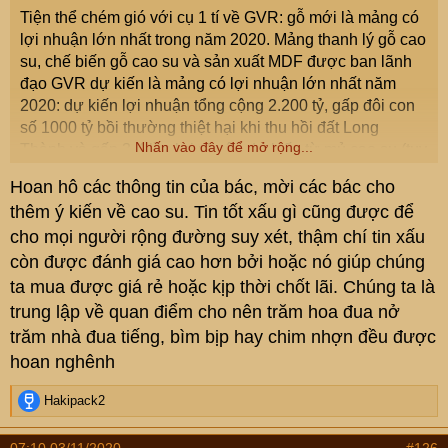
Tiện thể chém gió với cụ 1 tí về GVR: gỗ mới là mảng có
lợi nhuận lớn nhất trong năm 2020. Mảng thanh lý gỗ cao
su, chế biến gỗ cao su và sản xuất MDF được ban lãnh
đạo GVR dự kiến là mảng có lợi nhuận lớn nhất năm
2020: dự kiến lợi nhuận tổng cộng 2.200 tỷ, gấp đôi con
số 1000 tỷ bồi thường thiệt hại khi thu hồi đất Long
Nhấn vào đây để mở rộng...
Thành và gấp 3-4 lần lợi nhuận dự kiến từ mủ cao su (tuy
nhiên đó là kế hoạch lạc quan của ban lãnh đạo GVR
Hoan hô các thông tin của bác, mời các bác cho
báo cáo với cấp trên)
thêm ý kiến về cao su. Tin tốt xấu gì cũng được để
cho mọi người rộng đường suy xét, thậm chí tin xấu
còn được đánh giá cao hơn bởi hoặc nó giúp chúng
ta mua được giá rẻ hoặc kịp thời chốt lãi. Chúng ta là
trung lập về quan điểm cho nên trăm hoa đua nở
trăm nhà đua tiếng, bìm bịp hay chim nhợn đều được
hoan nghênh
R
Hakipack2
e
a