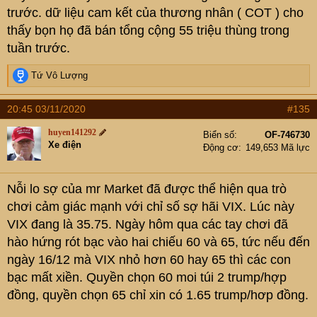
trước. dữ liệu cam kết của thương nhân ( COT ) cho
thấy bọn họ đã bán tổng cộng 55 triệu thùng trong
tuần trước.
R
Tứ Vô Lượng
e
a
20:45 03/11/2020
#135
c
t
huyen141292
Biển số
OF-746730
i
Xe điện
Động cơ
149,653 Mã lực
o
n
s
Nỗi lo sợ của mr Market đã được thể hiện qua trò
:
chơi cảm giác mạnh với chỉ số sợ hãi VIX. Lúc này
VIX đang là 35.75. Ngày hôm qua các tay chơi đã
hào hứng rót bạc vào hai chiếu 60 và 65, tức nếu đến
ngày 16/12 mà VIX nhỏ hơn 60 hay 65 thì các con
bạc mất xiền. Quyền chọn 60 moi túi 2 trump/hợp
đồng, quyền chọn 65 chỉ xin có 1.65 trump/hơp đồng.