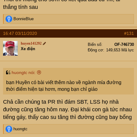
thắng tính sau
R
BonnieBlue
e
a
16:47 03/11/2020
#131
c
t
huyen141292
Biển số
OF-746730
i
Xe điện
Động cơ
149,653 Mã lực
o
n
s
:
huongtc nói:
bạn Huyền có bài viết thêm nào về ngành mía đường
thời điểm hiện tại hơm, mong bạn chỉ giáo
Chả cần chúng ta PR thì đám SBT, LSS họ nhà
đường cũng tăng hôm nay. Đại khái con gà tức nhau
tiếng gáy, thấy cao su tăng thì đường cũng bay bổng
R
huongtc
e