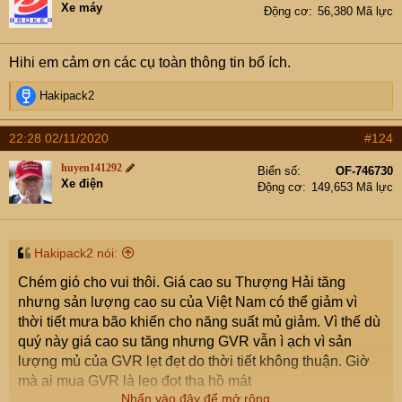
Xe máy
Động cơ
56,380 Mã lực
Hihi em cảm ơn các cụ toàn thông tin bổ ích.
R
Hakipack2
e
a
22:28 02/11/2020
#124
c
t
huyen141292
Biển số
OF-746730
i
Xe điện
Động cơ
149,653 Mã lực
o
n
s
:
Hakipack2 nói:
Chém gió cho vui thôi. Giá cao su Thượng Hải tăng
nhưng sản lượng cao su của Việt Nam có thể giảm vì
thời tiết mưa bão khiến cho năng suất mủ giảm. Vì thế dù
quý này giá cao su tăng nhưng GVR vẫn ì ạch vì sản
lượng mủ của GVR lẹt đẹt do thời tiết không thuận. Giờ
mà ai mua GVR là leo đọt tha hồ mát
Nhấn vào đây để mở rộng...