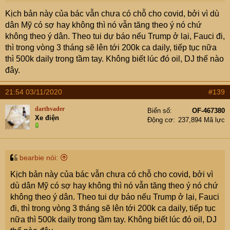
chơi Christmas - mùa đông đến nhu cầu năng lượng tăng
Kịch bản này của bác vẫn chưa có chỗ cho covid, bởi vì dù
khi tồn kho giảm
dân Mỹ có sợ hay không thì nó vẫn tăng theo ý nó chứ
không theo ý dân. Theo tui dự báo nếu Trump ở lại, Fauci đi,
thì trong vòng 3 tháng sẽ lên tới 200k ca daily, tiếp tục nữa
thì 500k daily trong tầm tay. Không biết lúc đó oil, DJ thế nào
đây.
21:54 03/11/2020
#139
darthvader
Biển số
OF-467380
Xe điện
Động cơ
237,894 Mã lực
bearbie nói:
Kịch bản này của bác vẫn chưa có chỗ cho covid, bởi vì
dù dân Mỹ có sợ hay không thì nó vẫn tăng theo ý nó chứ
không theo ý dân. Theo tui dự báo nếu Trump ở lại, Fauci
đi, thì trong vòng 3 tháng sẽ lên tới 200k ca daily, tiếp tục
nữa thì 500k daily trong tầm tay. Không biết lúc đó oil, DJ