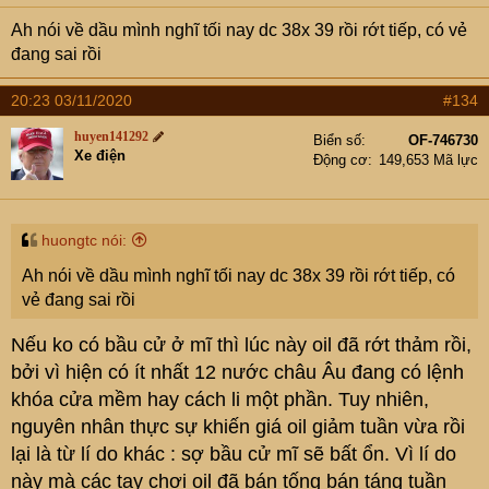
Ah nói về dầu mình nghĩ tối nay dc 38x 39 rồi rớt tiếp, có vẻ
đang sai rồi
20:23 03/11/2020
#134
huyen141292
Biển số
OF-746730
Xe điện
Động cơ
149,653 Mã lực
huongtc nói:
Ah nói về dầu mình nghĩ tối nay dc 38x 39 rồi rớt tiếp, có
vẻ đang sai rồi
Nếu ko có bầu cử ở mĩ thì lúc này oil đã rớt thảm rồi,
bởi vì hiện có ít nhất 12 nước châu Âu đang có lệnh
khóa cửa mềm hay cách li một phần. Tuy nhiên,
nguyên nhân thực sự khiến giá oil giảm tuần vừa rồi
lại là từ lí do khác : sợ bầu cử mĩ sẽ bất ổn. Vì lí do
này mà các tay chơi oil đã bán tống bán táng tuần