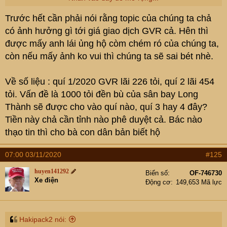
Còn mảng Khu CN của GVR thì chỉ là cái bánh vẽ để dụ
Trước hết cần phải nói rằng topic của chúng ta chả
gà thôi. Diện tích đất mà GVR muốn chuyển sang làm
có ảnh hưởng gì tới giá giao dịch GVR cả. Hên thì
Khu CN là khá lớn, nhưng muốn chuyển đổi đất cao su
được mấy anh lái ủng hộ còm chém ró của chúng ta,
sang làm Khu CN thì phải được Bộ TNMT và UBND các
tỉnh duyệt thay đổi quy hoạch cho phép
Chuyển đổi mục
còn nếu mấy ảnh ko vui thì chúng ta sẽ sai bét nhè.
đích sử dụng đất
, mà để xin duyệt được cái món này thì
thủ tục nhiêu khê lắm, chưa biết có xin được không và
Về số liệu : quí 1/2020 GVR lãi 226 tỏi, quí 2 lãi 454
nếu được thì bao giờ mới xong thủ tục. Vì thế rất có thể là
tỏi. Vấn đề là 1000 tỏi đền bù của sân bay Long
vài năm nữa khi xong thủ tục thì nhu cầu đất Khu CN
Thành sẽ được cho vào quí nào, quí 3 hay 4 đây?
không sốt nữa, tức là có thể GVR bỏ lỡ thời cơ. Cụ nào
Tiền này chả cần tỉnh nào phê duyệt cả. Bác nào
muốn biết cụ thể thì hãy liên hệ trực tiếp với GVR để biết
thạo tin thì cho bà con dân bản biết hộ
từ đầu năm 2019 đến giờ GVR đã chuyển đổi được mấy
hecta đất sang làm khu CN
07:00 03/11/2020
#125
huyen141292
Biển số
OF-746730
Xe điện
Động cơ
149,653 Mã lực
Hakipack2 nói: