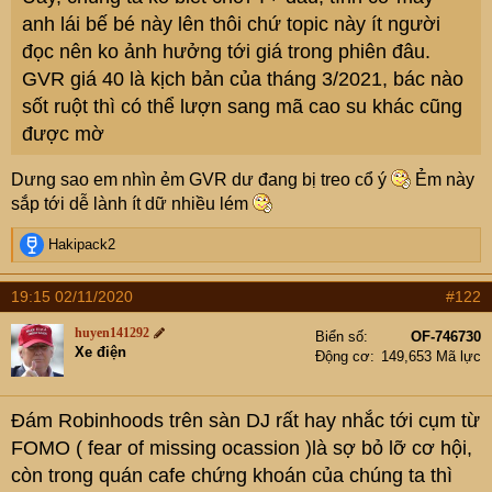
anh lái bế bé này lên thôi chứ topic này ít người
đọc nên ko ảnh hưởng tới giá trong phiên đâu.
GVR giá 40 là kịch bản của tháng 3/2021, bác nào
sốt ruột thì có thể lượn sang mã cao su khác cũng
được mờ
Dưng sao em nhìn ẻm GVR dư đang bị treo cổ ý
Ẻm này
sắp tới dễ lành ít dữ nhiều lém
R
Hakipack2
e
a
19:15 02/11/2020
#122
c
t
huyen141292
Biển số
OF-746730
i
Xe điện
Động cơ
149,653 Mã lực
o
n
s
Đám Robinhoods trên sàn DJ rất hay nhắc tới cụm từ
:
FOMO ( fear of missing ocassion )là sợ bỏ lỡ cơ hội,
còn trong quán cafe chứng khoán của chúng ta thì