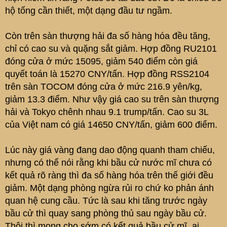
hộ tống cần thiết, một dạng đầu tư ngầm.
Còn trên sàn thượng hải đa số hàng hóa đều tăng,
chỉ có cao su và quặng sắt giảm. Hợp đồng RU2101
đóng cửa ở mức 15095, giảm 540 điểm còn giá
quyết toán là 15270 CNY/tấn. Hợp đồng RSS2104
trên sàn TOCOM đóng cửa ở mức 216.9 yên/kg,
giảm 13.3 điểm. Như vậy giá cao su trên sàn thượng
hải và Tokyo chênh nhau 9.1 trump/tấn. Cao su 3L
của Việt nam có giá 14650 CNY/tấn, giảm 600 điểm.
Lúc này giá vàng đang dao động quanh tham chiếu,
nhưng có thể nói rằng khi bầu cử nước mĩ chưa có
kết quả rõ ràng thì đa số hàng hóa trên thế giới đều
giảm. Một dạng phòng ngừa rủi ro chứ ko phản ánh
quan hệ cung cầu. Tức là sau khi tăng trước ngày
bầu cử thì quay sang phòng thủ sau ngày bầu cử.
Thôi thì mong cho sớm có kết quả bầu cử mĩ, ai