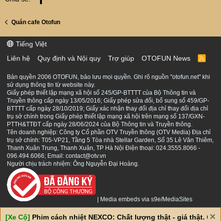
đường trong mía thấp hơn, chi phí vận tải cao
Quán cafe Otofun
hơn, công nghệ chế biến của các nhà máy VN lạc
hậu hơn (đa số DN VN sử dụng công nghệ TQ,
Tiếng Việt
một số ít DN sử dụng công nghệ của Ấn Độ,
Liên hệ
Quy định và Nội quy
Trợ giúp
OTOFUN News
R
Pakistan)... Tương lai ngành mía đường VN khá
S
ảm đạm nên các DN ngành này suốt ngày gào lên
S
Bản quyền 2006 OTOFUN, bảo lưu mọi quyền. Ghi rõ nguồn "otofun.net" khi
xin nhà nước bao cấp, bảo hộ, hỗ trợ... Cá nhân
sử dụng thông tin từ website này.
Giấy phép thiết lập mạng xã hội số 245/GP-BTTTT của Bộ Thông tin và
em đánh giá rằng nếu ngành này mà nhà nước bỏ
Truyền thông cấp ngày 13/05/2016; Giấy phép sửa đổi, bổ sung số 459/GP-
BTTTT cấp ngày 28/10/2019; Giấy xác nhận thay đổi địa chỉ thay đổi địa chỉ
bảo hộ, thả ra cho tự do cạnh tranh thì đa số DN
trụ sở chính trong Giấy phép thiết lập mạng xã hội trên mạng số 137/GXN-
sẽ toi. Thực ra điều đó cũng tốt, VN có lợi thế cạnh
PTTH&TTĐT cấp ngày 28/06/2024 của Bộ Thông tin và Truyền thông.
Tên doanh nghiệp: Công ty Cổ phần OTV Truyền thông (OTV Media) Địa chỉ
tranh về các loại cây trồng như gạo, chè, cà phê,
trụ sở chính: T05-VP21, Tầng 5 Tòa nhà Stellar Garden, Số 35 Lê Văn Thiêm,
hạt điều, cacao, thanh long, vải, chanh leo... chứ
Thanh Xuân Trung, Thanh Xuân, TP Hà Nội Điện thoại: 024.3555.8066 -
096.494.6066; Email: contact@otv.vn
không có lợi thế cạnh tranh về củ cải đường và
Người chịu trách nhiệm: Ông Nguyễn Đại Hoàng.
mía đường. Vì vậy ta nên dồn nguồn lực vào
những ngành VN có lợi thế cạnh tranh chứ không
nên bảo hộ ngành đường như bây giờ khiến cho
|
Media embeds via s9e/MediaSites
dân phải ăn đường với giá cao hơn giá các nước
[Xe Cộ]
Phim cách nhiệt NEXCO: Chất lượng thật - giá thật. Giá 