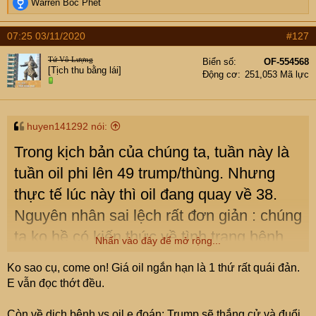
R
Warren Bốc Phét
e
a
07:25 03/11/2020
#127
c
t
Tứ Vô Lượng
Biển số
OF-554568
i
[Tịch thu bằng lái]
Động cơ
251,053 Mã lực
o
n
s
:
huyen141292 nói:
Trong kịch bản của chúng ta, tuần này là
tuần oil phi lên 49 trump/thùng. Nhưng
thực tế lúc này thì oil đang quay về 38.
Nguyên nhân sai lệch rất đơn giản : chúng
ta ko hề có kiến thức về tình trạng bệnh
Nhấn vào đây để mở rộng...
dịch. Vì thế nên khi dịch bệnh tái phát thì
Ko sao cụ, come on! Giá oil ngắn hạn là 1 thứ rất quái đản.
chúng ta sai bét nhè. Thực xin lỗi các bác.
E vẫn đọc thớt đều.
*cúi đầu*
Còn về dịch bệnh vs oil e đoán: Trump sẽ thắng cử và đuổi