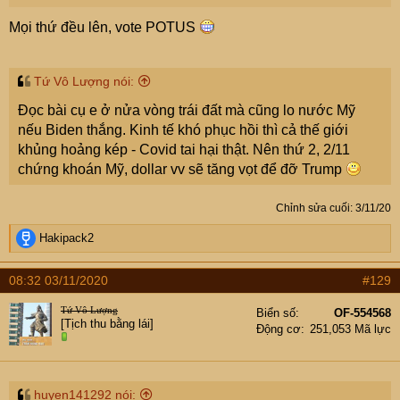
Mọi thứ đều lên, vote POTUS
Hôm qua cao su Thái lan xuất khẩu với giá 78
baht/kg tức 2230 trump/tấn . Còn tại cửa vườn cao
su cục vét cốc có giá 24 baht/kg, cao su phế liệu
Tứ Vô Lượng nói:
100% được bán với giá 41.67 baht/kg tại Nakhon
Đọc bài cụ e ở nửa vòng trái đất mà cũng lo nước Mỹ
Si Thamarat và 37.68 baht/kg tại Surat Thani.
nếu Biden thắng. Kinh tế khó phục hồi thì cả thế giới
Tăng chút chút
khủng hoảng kép - Covid tai hại thật. Nên thứ 2, 2/11
chứng khoán Mỹ, dollar vv sẽ tăng vọt để đỡ Trump
Chỉnh sửa cuối:
3/11/20
R
Hakipack2
e
a
08:32 03/11/2020
#129
c
t
Tứ Vô Lượng
Biển số
OF-554568
i
[Tịch thu bằng lái]
Động cơ
251,053 Mã lực
o
n
s
:
huyen141292 nói: