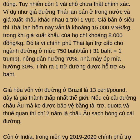
đúng. Tuy nhiên còn 1 vài chỗ chưa thật chính xác.
Ví dụ như giá đường Thái lan bán ở trong nước và
Nhưng ngành mía đường của VN thì lại rất kém
giá xuất khẩu khác nhau 1 trời 1 vực. Giá bán ở siêu
sức cạnh tranh, giá thành cao hơn nhiều nước
thị Thái lan hôm nay vẫn là khoảng 15.000 VNĐ/kg,
xung quanh nên VN không xuất khẩu được đường
trong khi giá xuất khẩu của họ chỉ khoảng 8.000
mà thậm chí còn nhập khẩu. Dân VN đang phải ăn
đồng/kg. Đó là vì chính phủ Thái lạn trợ cấp cho
đường với giá đắt hơn rất nhiều so với giá bên
ngành đường ở mức 750 baht/tấn ( 31 baht = 1
Campuchia, Malaysia, Thái Lan... Ngành mía
trump), nông dân hưởng 70%, nhà máy ép mía
đường VN sống được là nhờ hàng rào thuế quan
hưởng 30%. Tính ra 1 trữ đường được hỗ trợ 45
bảo hộ của nhà nước, nếu nhà nước bỏ bảo hộ thì
baht.
giá đường sẽ giảm và nhiều DN ngành này sẽ phá
sản. Tuy nhiên gia nhập các hiệp định tự do
Giá hòa vốn với đường ở Brazil là 13 cent/pound,
thương mại thì VN phải bỏ bảo hộ ngành mía
đây là giá thành thấp nhất thế giới. Nếu củ cải đường
đường (có đi có lại vì các nước khác nó mở cửa
châu Âu mà ko được bảo vệ bằng tài trợ, quota và
nhiều ngành hàng cho VN xuất khẩu sang nó). Ví
thuế quan thì chỉ 2 năm là châu Âu sạch bóng củ cải
dụ như theo cam kết thực thi hiệp định Atiga thì bắt
đường.
đầu từ 1/1/2018, Việt Nam phải xóa bỏ hạn ngạch
thuế quan nhập khẩu đường đối với các nước
Còn ở India, trong niên vụ 2019-2020 chính phủ trợ
ASEAN (tức là bỏ quota và thuế nhập khẩu phải