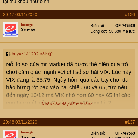
lại thủ khẩu như bình
20:47 03/11/2020
#136
huongtc
Biển số
OF-747569
Xe máy
Động cơ
56,380 Mã lực
huyen141292 nói:
Nỗi lo sợ của mr Market đã được thể hiện qua trò
chơi cảm giác mạnh với chỉ số sợ hãi VIX. Lúc này
VIX đang là 35.75. Ngày hôm qua các tay chơi đã
hào hứng rót bạc vào hai chiếu 60 và 65, tức nếu
đến ngày 16/12 mà VIX nhỏ hơn 60 hay 65 thì các
con bạc mất xiền. Quyền chọn 60 moi túi 2
Nhấn vào đây để mở rộng...
trump/hợp đồng, quyền chọn 65 chỉ xin có 1.65
trump/hơp đồng.
20:48 03/11/2020
#137
huongtc
Và ngày hôm qua có 36k hợp đồng mới với quyền
Biển số
OF-747569
Xe máy