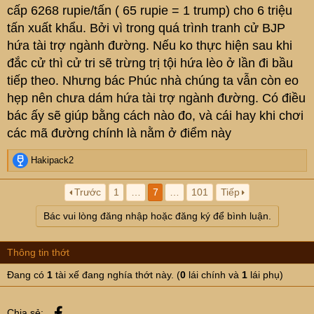
cấp 6268 rupie/tấn ( 65 rupie = 1 trump) cho 6 triệu
xuống 0%). Khi đó VN đã phải xin các nước
tấn xuất khẩu. Bởi vì trong quá trình tranh cử BJP
ASEAN cho hoãn thời hạn lại 2 năm, đến 1/1/2020
hứa tài trợ ngành đường. Nếu ko thực hiện sau khi
mới thực hiện việc mở cửa ngành này. Từ
đắc cử thì cử tri sẽ trừng trị tội hứa lèo ở lần đi bầu
1/1/2020, thực hiện theo Atiga thì DN ngành mía
tiếp theo. Nhưng bác Phúc nhà chúng ta vẫn còn eo
đường VN sấp mặt vì khó cạnh tranh nổi với sản
hẹp nên chưa dám hứa tài trợ ngành đường. Có điều
phẩm của mấy nước kia.
bác ấy sẽ giúp bằng cách nào đo, và cái hay khi chơi
các mã đường chính là nằm ở điểm này
Sở dĩ giá thành đường của VN cao hơn các nước
kia là do nhiều nguyên nhân, ví dụ như giống mía
R
Hakipack2
VN năng suất thấp hơn (năng suất mía VN thường
e
a
chỉ 50-70 tấn/ha, lác đác 1 vài nơi đạt năng suất
Trước
1
…
7
…
101
Tiếp
c
90-100 tấn/ha, trong khi từ nhiều năm trước bọn
t
Bác vui lòng đăng nhập hoặc đăng ký để bình luận.
i
Malaysia đã đạt năng suất bình quân 120 tấn/ha,
o
đến giờ thậm chí bọn Thái Lan và Malaysia đạt
n
Thông tin thớt
năng suất 190 tấn/ha), sâu bệnh ở VN nhiều nên
s
:
Đang có
1
tài xế đang nghía thớt này. (
0
lái chính và
1
lái phụ)
tốn nhiều chi phí thuốc bảo vệ thực vật, diện tích
canh tác ở VN manh mún hơn nên khó áp dụng cơ
Facebook
giới nông nghiệp, số giờ nắng ít hơn nên trữ
Chia sẻ: