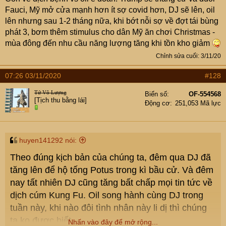
Fauci, Mỹ mở cửa mạnh hơn ít sợ covid hơn, DJ sẽ lên, oil
lên nhưng sau 1-2 tháng nữa, khi bớt nỗi sợ về đợt tái bùng
phát 3, bơm thêm stimulus cho dân Mỹ ăn chơi Christmas -
mùa đông đến nhu cầu năng lượng tăng khi tồn kho giảm
Chỉnh sửa cuối:
3/11/20
07:26 03/11/2020
#128
Tứ Vô Lượng
Biển số
OF-554568
[Tịch thu bằng lái]
Động cơ
251,053 Mã lực
huyen141292 nói:
Theo đúng kịch bản của chúng ta, đêm qua DJ đã
tăng lên để hộ tống Potus trong kì bầu cử. Và đêm
nay tất nhiên DJ cũng tăng bất chấp mọi tin tức về
dịch cúm Kung Fu. Oil song hành cùng DJ trong
tuần này, khi nào đôi tình nhân này li dị thì chúng
ta ko được biết
Nhấn vào đây để mở rộng...