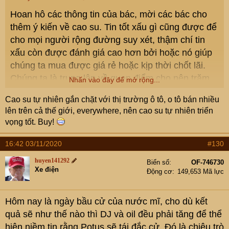
Hoan hô các thông tin của bác, mời các bác cho
thêm ý kiến về cao su. Tin tốt xấu gì cũng được để
cho mọi người rộng đường suy xét, thậm chí tin
xấu còn được đánh giá cao hơn bởi hoặc nó giúp
chúng ta mua được giá rẻ hoặc kịp thời chốt lãi.
Chúng ta là trung lập về quan điểm cho nên trăm
Nhấn vào đây để mở rộng...
hoa đua nở trăm nhà đua tiếng, bìm bịp hay chim
Cao su tự nhiên gắn chặt với thị trường ô tô, o tô bán nhiều
nhợn đều được hoan nghênh
lên trên cả thế giới, everywhere, nên cao su tự nhiên triển
vọng tốt. Buy!
16:42 03/11/2020
#130
huyen141292
Biển số
OF-746730
Xe điện
Động cơ
149,653 Mã lực
Hôm nay là ngày bầu cử của nước mĩ, cho dù kết
quả sẽ như thế nào thì DJ và oil đều phải tăng để thể
hiện niềm tin rằng Potus sẽ tái đắc cử. Đó là chiêu trò