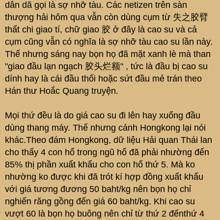
dân dã gọi là sợ nhỡ tàu. Các netizen trên sàn
thượng hải hôm qua vẫn còn dùng cụm từ 失之胶臂
thất chi giao tí, chữ giao 胶 ở đây là cao su và cả
cụm cũng vẫn có nghĩa là sợ nhỡ tàu cao su lần này.
Thế nhưng sáng nay bọn họ đã mặt xanh lè mà than
"giao đầu lạn ngạch 胶头烂额" , tức là đầu bị cao su
dính hay là cái đầu thối hoặc sứt đầu mẻ trán theo
Hán thư Hoắc Quang truyện.
Mọi thứ đều là do giá cao su đi lên hay xuống đầu
dùng thang máy. Thế nhưng cánh Hongkong lại nói
khác.Theo đám Hongkong, dữ liệu Hải quan Thái lan
cho thấy 4 con hổ trong ngũ hổ đã phải nhường đến
85% thị phần xuất khẩu cho con hổ thứ 5. Mà ko
nhường ko được khi đã trót kí hợp đồng xuất khẩu
với giá tương đương 50 baht/kg nên bọn họ chỉ
nghiến răng gồng đến giá 60 baht/kg. Khi cao su
vượt 60 là bọn họ buông nên chỉ từ thứ 2 đếnthứ 4