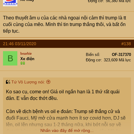
Động cơ
56,380 Mã lực
chọn 60 nâng tổng số lên thành 105.000 hợp
đồng, còn với quyền chọn 65 thì còn chơi bạo hơn
Theo thuyết âm u của các nhà ngoại nội cảm thì trump là tt
khi có thêm những 49.000 con bạc mới. Chỉ riêng
cuối cùng của mẽo. Mình thì tin trump thắng thôi, và bất ổn
1 ngày mà tổng tiền đánh cược rằng nước mĩ sẽ
tiếp tục.
loạn đến 16/12 đã tăng thêm 2 triệu trump zồi. Quả
là ăn chơi ko sợ mưa rơi.
21:46 03/11/2020
#138
bearbie
Biển số
OF-317370
Vậy với chúng ta thì sao? Nếu tổng các canh bạc
B
Xe điện
Động cơ
323,609 Mã lực
quyền chọn VIX lần này mà vượt 150 triệu trump
thì chúng ta cứ việc kê cao gối ngủ kĩ, còn nếu vẫn
ít hơn 100 triệu trump như hiện nay thì cũng nên
Tứ Vô Lượng nói:
lăn tăn chút chút.
Ko sao cụ, come on! Giá oil ngắn hạn là 1 thứ rất quái
đản. E vẫn đọc thớt đều.
P/S : chúng ta tin rằng Potus thắng cử, bởi người ủng hộ
của ông ta là dân bảo thủ conservativ, và đám này ko
Còn về dịch bệnh vs oil e đoán: Trump sẽ thắng cử và
thèm trả lời các cuộc thăm dò dư luận nên kết quả đã bị
đuổi Fauci, Mỹ mở cửa mạnh hơn ít sợ covid hơn, DJ sẽ
sai lệch vì suporter của mr Biden ưa nói, còn
lên, oil lên nhưng sau 1-2 tháng nữa, khi bớt nỗi sợ về
cheerleading của Potus lại thủ khẩu như bình
Nhấn vào đây để mở rộng...
đợt tái bùng phát 3, bơm thêm stimulus cho dân Mỹ ăn
[/Q