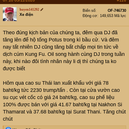
07:10 03/11/2020
#126
c
t
huyen141292
Biển số
OF-746730
i
Xe điện
Động cơ
149,653 Mã lực
o
n
s
Theo đúng kịch bản của chúng ta, đêm qua DJ đã
:
tăng lên để hộ tống Potus trong kì bầu cử. Và đêm
nay tất nhiên DJ cũng tăng bất chấp mọi tin tức về
dịch cúm Kung Fu. Oil song hành cùng DJ trong tuần
này, khi nào đôi tình nhân này li dị thì chúng ta ko
được biết
Hôm qua cao su Thái lan xuất khẩu với giá 78
baht/kg tức 2230 trump/tấn . Còn tại cửa vườn cao
su cục vét cốc có giá 24 baht/kg, cao su phế liệu
100% được bán với giá 41.67 baht/kg tại Nakhon Si
Thamarat và 37.68 baht/kg tại Surat Thani. Tăng chút
chút