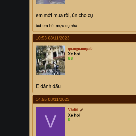
em mới mua rồi, ủn cho cụ
bút em hết mực cụ
nhá
10:53 08/11/2023
quangnamtpnb
Xe hơi
E đánh dấu
14:55 08/11/2023
Vhd01
V
Xe hơi