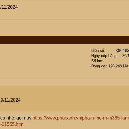
9/11/2024
Biển số
OF-485
Ngày cấp bằng
30/
Số km
Động cơ
193,248 Mã
19/11/2024
 cụ nhé; gói này
https://www.phucanh.vn/pha-n-me-m-m365-fami
q-01555.html