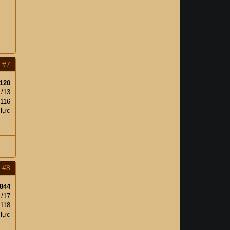
#7
120
1/13
116
 lực
#8
844
1/17
118
 lực