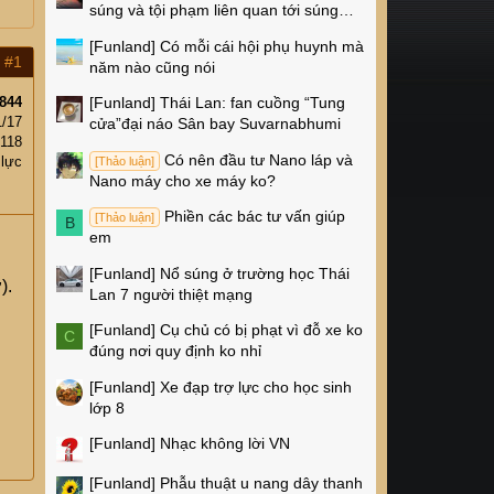
súng và tội phạm liên quan tới súng
ống ở Mỹ
[Funland]
Có mỗi cái hội phụ huynh mà
#1
năm nào cũng nói
844
[Funland]
Thái Lan: fan cuồng “Tung
1/17
cửa”đại náo Sân bay Suvarnabhumi
118
Có nên đầu tư Nano láp và
 lực
[Thảo luận]
Nano máy cho xe máy ko?
Phiền các bác tư vấn giúp
[Thảo luận]
B
em
[Funland]
Nổ súng ở trường học Thái
).
Lan 7 người thiệt mạng
[Funland]
Cụ chủ có bị phạt vì đỗ xe ko
C
đúng nơi quy định ko nhỉ
[Funland]
Xe đạp trợ lực cho học sinh
lớp 8
[Funland]
Nhạc không lời VN
[Funland]
Phẫu thuật u nang dây thanh