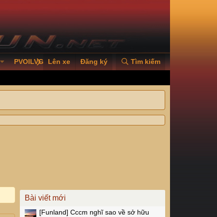
PVOILVGC2026
Lên xe
Đăng ký
Tìm kiếm
Bài viết mới
[Funland]
Cccm nghĩ sao về sở hữu