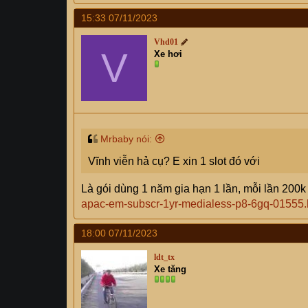
15:33 07/11/2023
Vhd01
V
Xe hơi
Mrbaby nói:
Vĩnh viễn hả cụ? E xin 1 slot đó với
Là gói dùng 1 năm gia hạn 1 lần, mỗi lần 200
apac-em-subscr-1yr-medialess-p8-6gq-01555.
18:00 07/11/2023
ldt_tx
Xe tăng