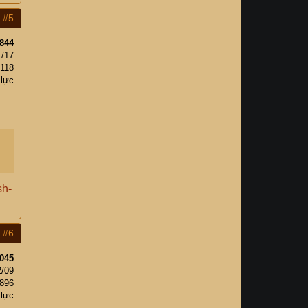
#5
844
1/17
118
 lực
sh-
#6
045
2/09
,896
 lực