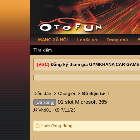
MẠNG XÃ HỘI
LenXe.vn
Trang chủ
B
Tìm kiếm
[VGC]
Đăng ký tham gia GYMKHANA CAR GAME
Diễn đàn
Chợ giời
Đồ điện tử
01 slot Microsoft 365
[Đã xong]
T
N
Vhd01
7/11/23
h
g
r
à
Thớt đang đóng
e
y
a
g
d
ử