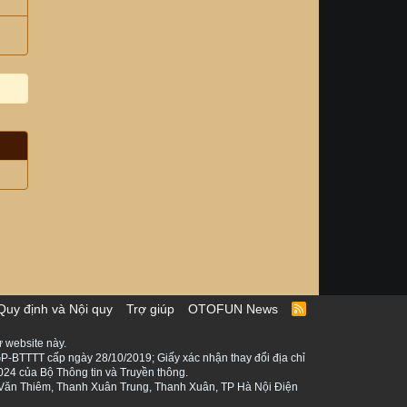
Quy định và Nội quy
Trợ giúp
OTOFUN News
R
S
S
 website này.
P-BTTTT cấp ngày 28/10/2019; Giấy xác nhận thay đổi địa chỉ
024 của Bộ Thông tin và Truyền thông.
ê Văn Thiêm, Thanh Xuân Trung, Thanh Xuân, TP Hà Nội Điện