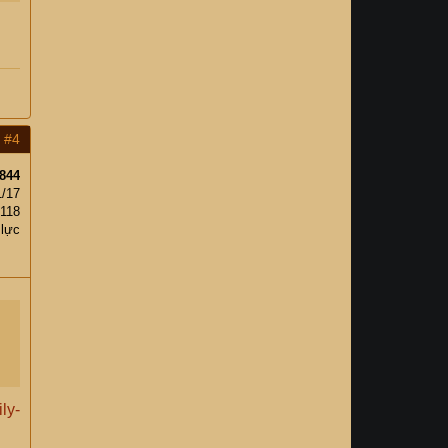
#4
844
1/17
118
 lực
ly-