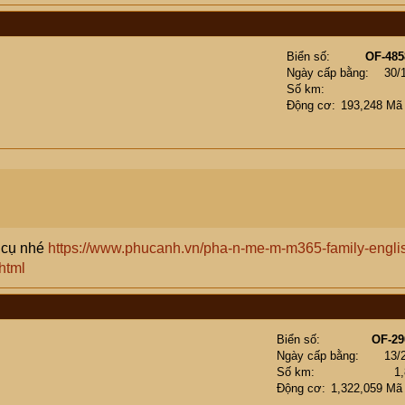
Biển số
OF-485
Ngày cấp bằng
30/
Số km
Động cơ
193,248 Mã
k cụ nhé
https://www.phucanh.vn/pha-n-me-m-m365-family-engli
html
Biển số
OF-29
Ngày cấp bằng
13/
Số km
1
Động cơ
1,322,059 Mã