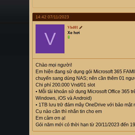
s
i
t
a
14:42 07/11/2023
r
Vhd01
t
V
Xe hơi
e
r
Chào mọi người!
Em hiện đang sử dụng gói Microsoft 365 FAMILY
chuyển sang dùng NAS; nên cần thêm 01 người
Chi phí 200.000 Vnd/01 slot
• Mỗi tài khoản sử dụng Microsoft Office 365 t
Windows, iOS và Android)
• 1TB lưu trữ đám mây OneDrive với bảo mật
Cụ nào cần thì nhắn tin cho em
Em cảm ơn ạ!
Gói năm mới có thời hạn từ 20/11/2023 đến 1