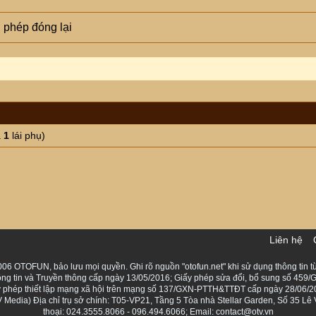
n phép đóng lại
à
1
lái phụ)
Liên hệ
06 OTOFUN, bảo lưu mọi quyền. Ghi rõ nguồn "otofun.net" khi sử dụng thông tin từ
ng tin và Truyền thông cấp ngày 13/05/2016; Giấy phép sửa đổi, bổ sung số 459/G
Giấy phép thiết lập mạng xã hội trên mạng số 137/GXN-PTTH&TTĐT cấp ngày 28/06/2
Media) Địa chỉ trụ sở chính: T05-VP21, Tầng 5 Tòa nhà Stellar Garden, Số 35 L
thoại: 024.3555.8066 - 096.494.6066; Email: contact@otv.vn