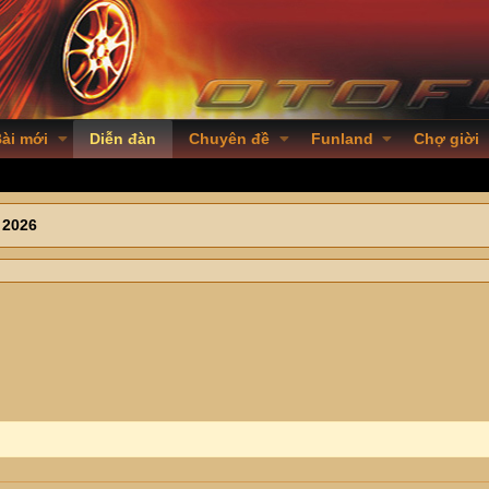
ài mới
Diễn đàn
Chuyên đề
Funland
Chợ giời
 2026