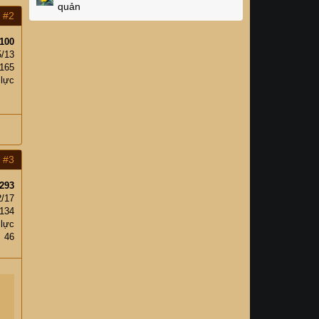
quản
#2
100
5/13
165
 lực
#3
293
2/17
,134
 lực
46