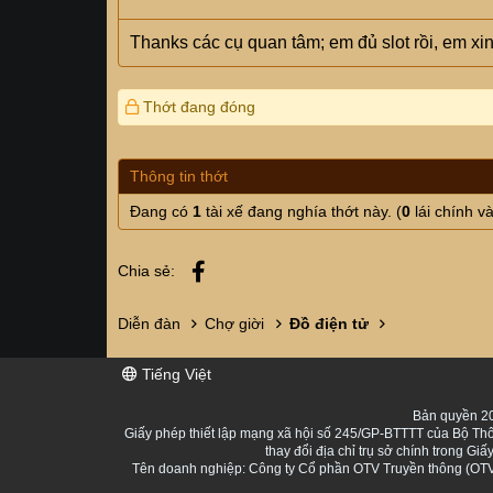
Thanks các cụ quan tâm; em đủ slot rồi, em xi
Thớt đang đóng
Thông tin thớt
Đang có
1
tài xế đang nghía thớt này. (
0
lái chính v
Facebook
Chia sẻ:
Diễn đàn
Chợ giời
Đồ điện tử
Tiếng Việt
Bản quyền 20
Giấy phép thiết lập mạng xã hội số 245/GP-BTTTT của Bộ Thô
thay đổi địa chỉ trụ sở chính trong 
Tên doanh nghiệp: Công ty Cổ phần OTV Truyền thông (OTV 