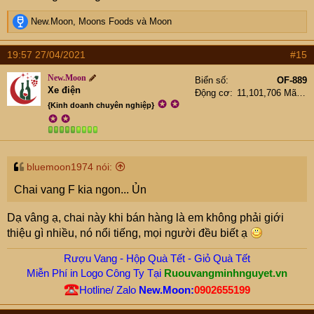
R
New.Moon
,
Moons Foods
và
Moon
e
a
19:57 27/04/2021
#15
c
t
New.Moon
Biển số
OF-889
i
Xe điện
Động cơ
11,101,706 Mã lực
o
✪
✪
{Kinh doanh chuyên nghiệp}
n
✪
✪
s
:
bluemoon1974 nói:
Chai vang F kia ngon... Ủn
Dạ vâng ạ, chai này khi bán hàng là em không phải giới
thiệu gì nhiều, nó nổi tiếng, mọi người đều biết ạ
Rượu Vang - Hộp Quà Tết - Giỏ Quà Tết
Miễn Phí in Logo Công Ty Tại
Ruouvangminhnguyet.vn
Hotline/ Zalo
New.Moon:
0902655199