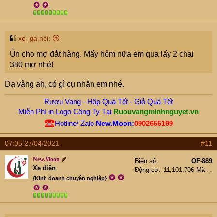
✪
✪
s
:
xe_ga nói:
Ủn cho mợ đắt hàng. Mấy hôm nữa em qua lấy 2 chai
380 mợ nhé!
Dạ vâng ah, có gì cụ nhắn em nhé.
Rượu Vang - Hộp Quà Tết - Giỏ Quà Tết
Miễn Phí in Logo Công Ty Tại
Ruouvangminhnguyet.vn
Hotline/ Zalo
New.Moon:
0902655199
07:05 27/04/2021
#11
New.Moon
Biển số
OF-889
Xe điện
Động cơ
11,101,706 Mã lực
✪
✪
{Kinh doanh chuyên nghiệp}
✪
✪