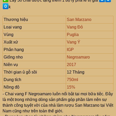
Lấy 30 chai được tặng thêm 1 bộ ly pha lê trị giá
k
Thương hiệu
San Marzano
Loại vang
Vang Đỏ
Vùng
Puglia
Xuất xứ
Vang Ý
Phân hạng
IGP
Giống nho
Negroamaro
Niên vụ
2017
Thời gian ủ gỗ sồi
12 Tháng
Dung tích
750ml
Nồng độ
15%
- Chai vang F Negroamaro luôn nổi bật tại mọi bữa tiệc. Đây
là một trong những dòng sản phẩm góp phần làm nên sự
thành công tuyệt vời của nhà làm rượu San Marzano tại Việt
Nam cũng như trên toàn thế giới.