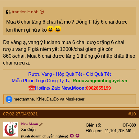
trantienlc nói:
Mua 6 chai tặng 6 chai hả mợ? Dòng F lấy 6 chai được
km thêm gì nữa ko
Dạ vâng ạ, vang ý luciano mua 6 chai được tặng 6 chai.
rượu vang F giá niêm yết 1200k/chai giảm giá còn
860k/chai. Mua 6 chai được tặng 1 thùng gỗ nhập khẩu theo
chai rượu ạ.
Rượu Vang - Hộp Quà Tết - Giỏ Quà Tết
Miễn Phí in Logo Công Ty Tại
Ruouvangminhnguyet.vn
Hotline/ Zalo
New.Moon:
0902655199
R
meotamthe
,
KhieuDauDo
và
Musketeer
e
a
07:02 27/04/2021
#10
c
t
New.Moon
Biển số
OF-889
i
Xe điện
Động cơ
11,101,706 Mã lực
o
✪
✪
{Kinh doanh chuyên nghiệp}
n