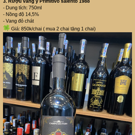
3. Rượu vang ý Primitivo salento 1988
- Dung tích: 750ml
- Nồng độ 14,5%
- Vang đỏ chát
Giá: 850k/chai ( mua 2 chai tặng 1 chai)