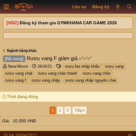
Lên xe
Đăng ký
[VGC]
Đăng ký tham gia GYMKHANA CAR GAME 2026
Ngành hàng khác
Rượu vang F giảm giá ✅✅✅
[Đã xong]
T
N
T
New.Moon
26/4/21
rượu bia nhập khẩu
rượu vang
h
g
a
rượu vang chát
rượu vang chén thánh
rượu vang chile
r
à
g
rượu vang f
rượu vang nhập
rượu vang nhập nguyên chai
e
y
s
a
g
d
ử
Thớt đang đóng
s
i
t
1
2
3
Tiếp
a
r
Giá
10,000 VNĐ
t
e
15:54 26/04/2021
r
#1