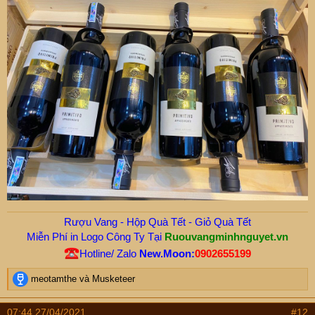
Rượu Vang - Hộp Quà Tết - Giỏ Quà Tết
Miễn Phí in Logo Công Ty Tại
Ruouvangminhnguyet.vn
Hotline/ Zalo
New.Moon:
0902655199
R
meotamthe
và
Musketeer
e
a
07:44 27/04/2021
#12