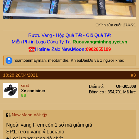
Chỉnh sửa cuối:
27/4/21
Rượu Vang - Hộp Quà Tết - Giỏ Quà Tết
Miễn Phí in Logo Công Ty Tại
Ruouvangminhnguyet.vn
Hotline/ Zalo
New.Moon:
0902655199
R
hoantoanmayman
,
meotamthe
,
KhieuDauDo
và 1 người khác
e
a
18:28 26/04/2021
#3
c
t
cerat
Biển số
OF-305308
i
Xe container
Động cơ
354,701 Mã lực
o
n
s
:
New.Moon nói:
Ngoài vang F em còn 1 số mã giảm giá
SP1: rượu vang ý Luciano
+ Loại vang: vang đỏ chát