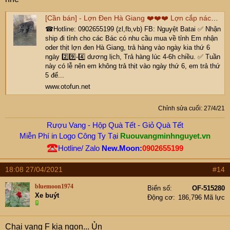
[Cần bán] - Lợn Đen Hà Giang ❤️❤️❤️ Lợn cắp nách ✅✅✅
☎Hotline: 0902655199 (zl,fb,vb) FB: Nguyệt Batai ✅ Nhận
ship đi tỉnh cho các Bác có nhu cầu mua về tỉnh Em nhận
oder thịt lợn đen Hà Giang, trả hàng vào ngày kia thứ 6
ngày 2️⃣9️⃣-4️⃣ dương lịch, Trả hàng lúc 4-6h chiều. ✅ Tuần
này có lễ nên em không trả thịt vào ngày thứ 6, em trả thứ
5 để...
www.otofun.net
Chỉnh sửa cuối:
27/4/21
Rượu Vang - Hộp Quà Tết - Giỏ Quà Tết
Miễn Phí in Logo Công Ty Tại
Ruouvangminhnguyet.vn
Hotline/ Zalo
New.Moon:
0902655199
18:08 27/04/2021
#14
bluemoon1974
Biển số
OF-515280
Xe buýt
Động cơ
186,796 Mã lực
Chai vang F kia ngon... Ủn