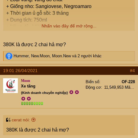
+ Giống nho: Sangiovese, Negroamaro
+ Thời gian ủ gỗ sồi: 3 tháng
+ Dung tích: 750ml
Nhấn vào đây để mở rộng...
+ Nồng độ: 14%
+ Vùng: Puglia
Giá: 380k (
mua 1 chai tặng 1 chai cùng loại)
380K là được 2 chai hả mợ?
R
Hummer
,
New.Moon
,
Moon.New
và 2 người khác
e
a
19:01 26/04/2021
#4
c
t
Moon
Biển số
OF-228
i
Xe tăng
Động cơ
11,549,953 Mã lực
o
✪
✪
{Kinh doanh chuyên nghiệp}
n
✪
✪
s
:
cerat nói:
380K là được 2 chai hả mợ?