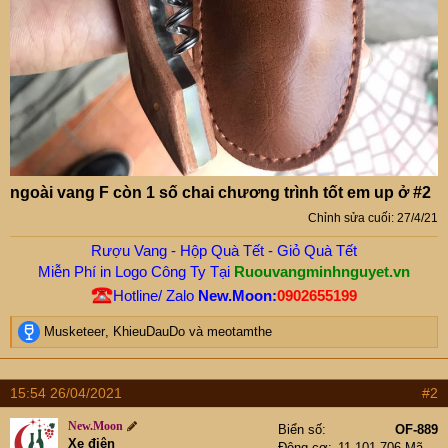
ngoài vang F còn 1 số chai chương trình tốt em up ở #2
Chỉnh sửa cuối:
27/4/21
Rượu Vang - Hộp Quà Tết - Giỏ Quà Tết
Miễn Phí in Logo Công Ty Tại
Ruouvangminhnguyet.vn
Hotline/ Zalo
New.Moon:
0902655199
R
Musketeer
,
KhieuDauDo
và
meotamthe
e
a
c
15:54 26/04/2021
#2
t
i
New.Moon
Biển số
OF-889
o
Xe điện
Động cơ
11,101,706 Mã lực