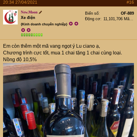
20:34 27/04/2021
#16
New.Moon
Biển số
OF-889
Xe điện
Động cơ
11,101,706 Mã lực
✪
✪
{Kinh doanh chuyên nghiệp}
✪
✪
Em còn thêm một mã vang ngọt ý Lu ciano ạ,
Chương trình cực tốt, mua 1 chai tặng 1 chai cùng loại.
Nồng độ 10,5%