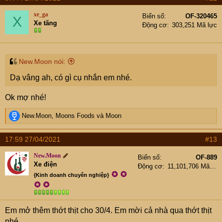
c
t
xe_ga
Biển số
OF-320465
X
i
Xe tăng
Động cơ
303,251 Mã lực
o
n
s
:
New.Moon nói:
Dạ vâng ah, có gì cụ nhắn em nhé.
Ok mợ nhé!
R
New.Moon
,
Moons Foods
và
Moon
e
a
17:59 27/04/2021
#13
c
t
New.Moon
Biển số
OF-889
i
Xe điện
Động cơ
11,101,706 Mã lực
o
✪
✪
{Kinh doanh chuyên nghiệp}
n
✪
✪
s
:
Em mở thêm thớt thịt cho 30/4. Em mời cả nhà qua thớt thịt
nhé