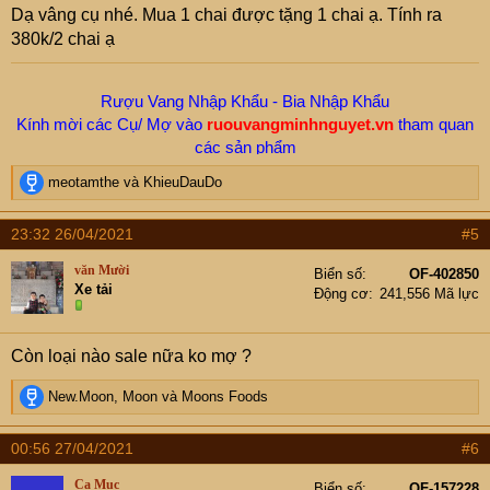
Dạ vâng cụ nhé. Mua 1 chai được tặng 1 chai ạ. Tính ra
380k/2 chai ạ
Rượu Vang Nhập Khẩu - Bia Nhập Khẩu
Kính mời các Cụ/ Mợ vào
ruouvangminhnguyet.vn
tham quan
các sản phẩm
Hotline/ Zalo -
New.Moon:
0912655199
R
meotamthe
và
KhieuDauDo
e
a
23:32 26/04/2021
#5
c
t
văn Mười
Biển số
OF-402850
i
Xe tải
Động cơ
241,556 Mã lực
o
n
s
Còn loại nào sale nữa ko mợ ?
:
R
New.Moon
,
Moon
và
Moons Foods
e
a
00:56 27/04/2021
#6
c
t
Ca Muc
Biển số
OF-157228