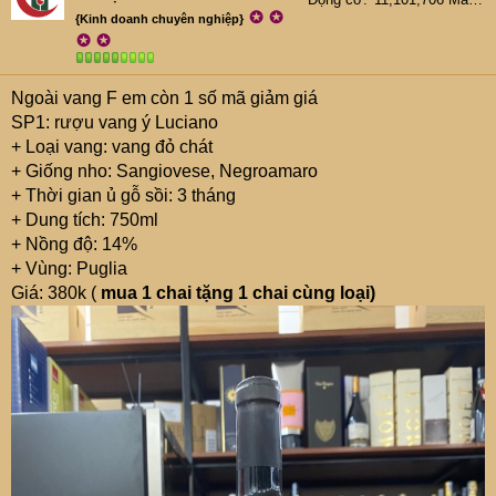
n
✪
✪
{Kinh doanh chuyên nghiệp}
s
✪
✪
:
Ngoài vang F em còn 1 số mã giảm giá
SP1: rượu vang ý Luciano
+ Loại vang: vang đỏ chát
+ Giống nho: Sangiovese, Negroamaro
+ Thời gian ủ gỗ sồi: 3 tháng
+ Dung tích: 750ml
+ Nồng độ: 14%
+ Vùng: Puglia
Giá: 380k (
mua 1 chai tặng 1 chai cùng loại)