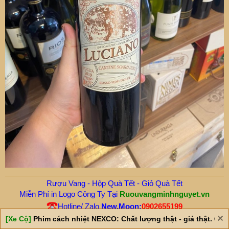
Rượu Vang - Hộp Quà Tết - Giỏ Quà Tết
Miễn Phí in Logo Công Ty Tại
Ruouvangminhnguyet.vn
Hotline/ Zalo
New.Moon:
0902655199
[Xe Cộ]
Phim cách nhiệt NEXCO: Chất lượng thật - giá thật. Giá 
R
KhieuDauDo