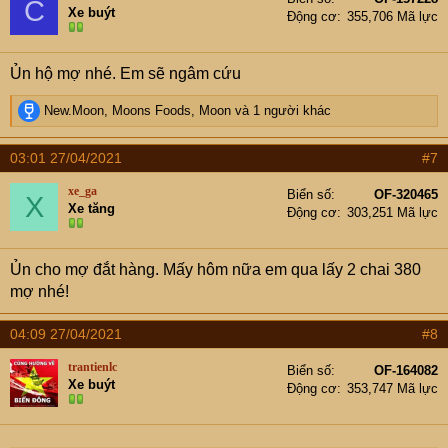
C
i
Xe buýt
Động cơ
355,706 Mã lực
o
n
s
Ủn hộ mợ nhé. Em sẽ ngâm cứu
:
R
New.Moon
,
Moons Foods
,
Moon
và 1 người khác
e
a
03:01 27/04/2021
#7
c
t
xe_ga
Biển số
OF-320465
X
i
Xe tăng
Động cơ
303,251 Mã lực
o
n
s
Ủn cho mợ đắt hàng. Mấy hôm nữa em qua lấy 2 chai 380
:
mợ nhé!
04:09 27/04/2021
#8
trantienlc
Biển số
OF-164082
Xe buýt
Động cơ
353,747 Mã lực