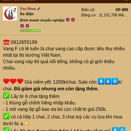
New.Moon
Biển số
OF-889
Xe điện
Động cơ
11,101,706 Mã lực
✪
✪
{Kinh doanh chuyên nghiệp}
✪
✪
0912655199
Vang F có lẽ luôn là chai vang cao cấp được tiêu thụ nhiều
nhất tại thị trường Việt Nam.
Chai vang này thì quá nổi tiếng, không có gì giới thiệu
nhiều.
Giá niêm yết: 1200k/chai. Sale còn
k/
chai.
Đã giảm giá nhưng em còn tặng thêm.
Lấy từ 6 chai tặng thêm
- 1 thùng gỗ chính hãng nhập khẩu.
- 1 mở vang ốp gỗ bao da bò cực chất trị giá 250k.
có cả hộp 1 chai, 2 chai, 3 chai tuỳ các cụ lựa khi mua
dưới 6c ạ