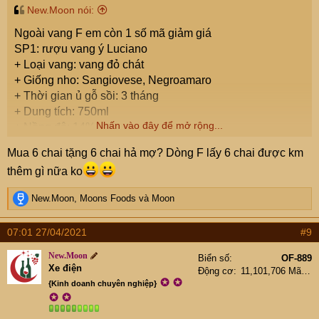
New.Moon nói:
Ngoài vang F em còn 1 số mã giảm giá
SP1: rượu vang ý Luciano
+ Loại vang: vang đỏ chát
+ Giống nho: Sangiovese, Negroamaro
+ Thời gian ủ gỗ sồi: 3 tháng
+ Dung tích: 750ml
Nhấn vào đây để mở rộng...
+ Nồng độ: 14%
+ Vùng: Puglia
Mua 6 chai tặng 6 chai hả mợ? Dòng F lấy 6 chai được km
Giá: 380k (
mua 1 chai tặng 1 chai cùng loại)
thêm gì nữa ko
R
New.Moon
,
Moons Foods
và
Moon
e
a
07:01 27/04/2021
#9
c
t
New.Moon
Biển số
OF-889
i
Xe điện
Động cơ
11,101,706 Mã lực
o
✪
✪
{Kinh doanh chuyên nghiệp}
n
✪
✪
s
: