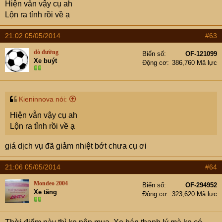
Hiện vẫn vậy cụ ah
Lộn ra tỉnh rồi về ạ
21:02 05/05/2014
#63
dò đường
Biển số
OF-121099
Xe buýt
Động cơ
386,760 Mã lực
Kieninnova nói:
Hiện vẫn vậy cụ ah
Lộn ra tỉnh rồi về ạ
giá dịch vụ đã giảm nhiệt bớt chưa cụ ơi
21:06 05/05/2014
#64
Mondeo 2004
Biển số
OF-294952
Xe tăng
Động cơ
323,620 Mã lực