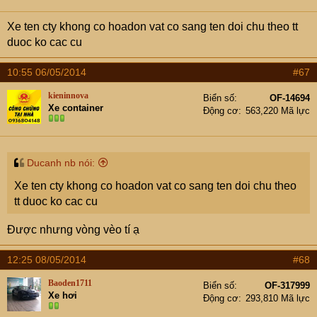
Xe ten cty khong co hoadon vat co sang ten doi chu theo tt
duoc ko cac cu
10:55 06/05/2014
#67
kieninnova
Biển số
OF-14694
Xe container
Động cơ
563,220 Mã lực
Ducanh nb nói:
Xe ten cty khong co hoadon vat co sang ten doi chu theo
tt duoc ko cac cu
Được nhưng vòng vèo tí ạ
12:25 08/05/2014
#68
Baoden1711
Biển số
OF-317999
Xe hơi
Động cơ
293,810 Mã lực