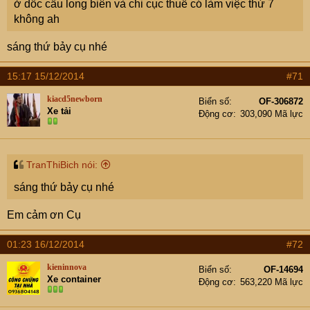
ở dốc cầu long biên và chi cục thuế có làm việc thứ 7
không ah
sáng thứ bảy cụ nhé
15:17 15/12/2014
#71
kiacd5newborn
Biển số
OF-306872
Xe tải
Động cơ
303,090 Mã lực
TranThiBich nói:
sáng thứ bảy cụ nhé
Em cảm ơn Cụ
01:23 16/12/2014
#72
kieninnova
Biển số
OF-14694
Xe container
Động cơ
563,220 Mã lực