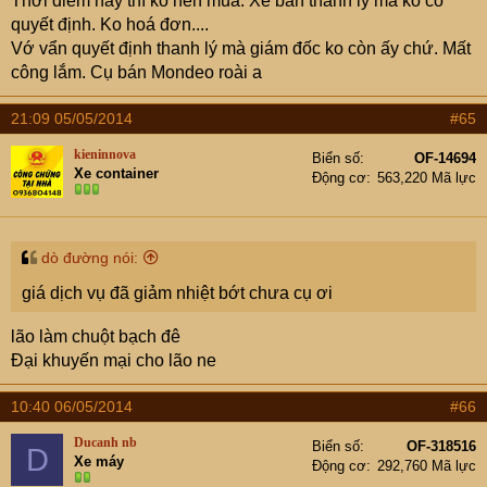
Thời điểm này thì ko nên mua. Xe bán thanh lý mà ko có
quyết định. Ko hoá đơn....
Vớ vẩn quyết định thanh lý mà giám đốc ko còn ấy chứ. Mất
công lắm. Cụ bán Mondeo roài a
21:09 05/05/2014
#65
kieninnova
Biển số
OF-14694
Xe container
Động cơ
563,220 Mã lực
dò đường nói:
giá dịch vụ đã giảm nhiệt bớt chưa cụ ơi
lão làm chuột bạch đê
Đại khuyến mại cho lão ne
10:40 06/05/2014
#66
Ducanh nb
Biển số
OF-318516
D
Xe máy
Động cơ
292,760 Mã lực