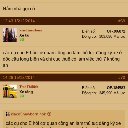
Nằm nhà gọi cò
12:43 15/12/2014
#69
kiacd5newborn
Biển số
OF-306872
Xe tải
Động cơ
303,090 Mã lực
các cụ cho E hỏi cơ quan công an làm thủ tục đăng ký xe ở
dốc cầu long biên và chi cục thuế có làm việc thứ 7 không
ah
14:26 15/12/2014
#70
TranThiBich
Biển số
OF-184583
Xe tăng
Động cơ
345,990 Mã lực
kiacd5newborn nói:
các cụ cho E hỏi cơ quan công an làm thủ tục đăng ký xe