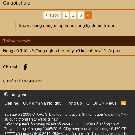
Cụ gọi cho e
Trước
1
2
3
4
Bác vui lòng đăng nhập hoặc đăng ký để bình luận.
Thông tin thớt
Đang có
1
tài xế đang nghía thớt này. (
0
lái chính và
1
lái phụ)
Facebook
Chia sẻ:
Pháp luật & Quy định
Tiếng Việt
Liên hệ
Quy định và Nội quy
Trợ giúp
OTOFUN News
R
S
S
Bản quyền 2006 OTOFUN, bảo lưu mọi quyền. Ghi rõ nguồn "otofun.net" khi
sử dụng thông tin từ website này.
Giấy phép thiết lập mạng xã hội số 245/GP-BTTTT của Bộ Thông tin và
Truyền thông cấp ngày 13/05/2016; Giấy phép sửa đổi, bổ sung số 459/GP-
BTTTT cấp ngày 28/10/2019; Giấy xác nhận thay đổi địa chỉ thay đổi địa chỉ