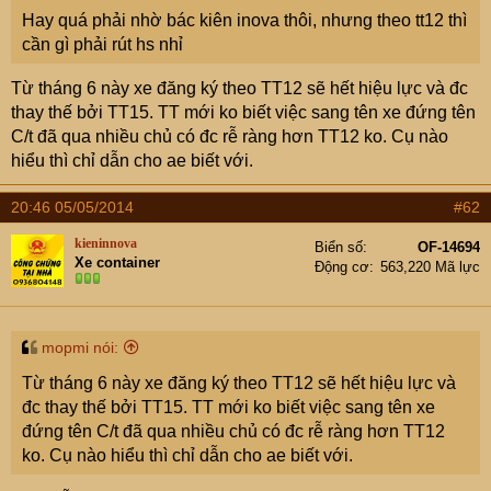
e
Hay quá phải nhờ bác kiên inova thôi, nhưng theo tt12 thì
r
cần gì phải rút hs nhỉ
Từ tháng 6 này xe đăng ký theo TT12 sẽ hết hiệu lực và đc
thay thế bởi TT15. TT mới ko biết việc sang tên xe đứng tên
C/t đã qua nhiều chủ có đc rễ ràng hơn TT12 ko. Cụ nào
hiểu thì chỉ dẫn cho ae biết với.
20:46 05/05/2014
#62
kieninnova
Biển số
OF-14694
Xe container
Động cơ
563,220 Mã lực
mopmi nói:
Từ tháng 6 này xe đăng ký theo TT12 sẽ hết hiệu lực và
đc thay thế bởi TT15. TT mới ko biết việc sang tên xe
đứng tên C/t đã qua nhiều chủ có đc rễ ràng hơn TT12
ko. Cụ nào hiểu thì chỉ dẫn cho ae biết với.