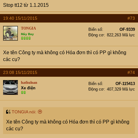
Stop tt12 từ 1.1.2015
19:40 15/11/2015
#73
TONGIA
Biển số
OF-9339
Máy Bay
Động cơ
822,263 Mã lực
Xe tên Công ty mà không có Hóa đơn thì có PP gì không
các cụ?
23:08 15/11/2015
#74
hathuloan
Biển số
OF-115413
Xe điện
Động cơ
407,329 Mã lực
TONGIA nói:
Xe tên Công ty mà không có Hóa đơn thì có PP gì không
các cụ?