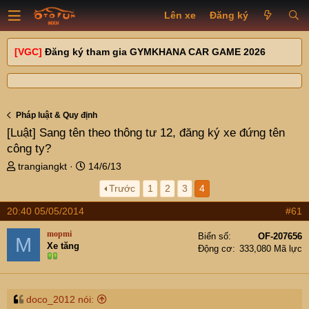
Lên xe
Đăng ký
[VGC]
Đăng ký tham gia GYMKHANA CAR GAME 2026
Pháp luật & Quy định
[Luật]
Sang tên theo thông tư 12, đăng ký xe đứng tên
công ty?
T
N
trangiangkt
14/6/13
h
g
Trước
1
2
3
4
r
à
e
y
20:40 05/05/2014
#61
a
g
d
ử
mopmi
Biển số
OF-207656
M
s
i
Xe tăng
Động cơ
333,080 Mã lực
t
a
r
t
doco_2012 nói: