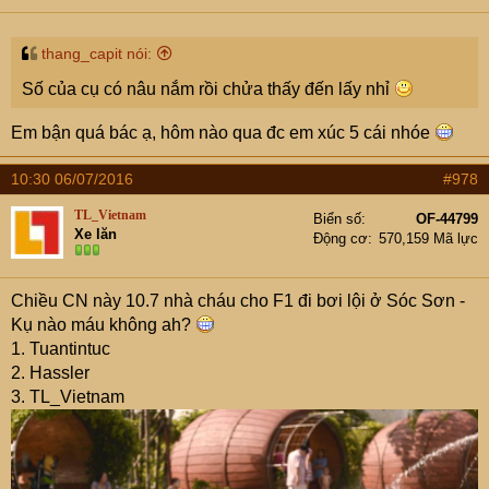
thang_capit nói:
Số của cụ có nâu nắm rồi chửa thấy đến lấy nhỉ
Em bận quá bác ạ, hôm nào qua đc em xúc 5 cái nhóe
10:30 06/07/2016
#978
TL_Vietnam
Biển số
OF-44799
Xe lăn
Động cơ
570,159 Mã lực
Chiều CN này 10.7 nhà cháu cho F1 đi bơi lội ở Sóc Sơn -
Kụ nào máu không ah?
1. Tuantintuc
2. Hassler
3. TL_Vietnam