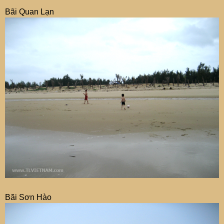
+ Dịch vụ: đi câu mực đêm: tất cả các thành viên tham gia
Bãi Quan Lạn
nếu có thể. Đi bằng tầu, không thúng mủng gì hết.
Ngày 2: Thứ 7
Sáng thứ 7:
+ Đón bình minh trên bãi biển Minh Châu, tắm biển
+ Đi tuktuk đi 1 vòng quanh đảo ngắm: đình làng, bãi
Quan Lạn…: giá 600K/1 xe
+ Di chuyển về điểm ăn trưa (có thể đặt khách sạn trước
khi đi hoặc 1 điểm tùy hứng vào hôm đấy)
Chiều thứ 7:
- Nghỉ trưa
Bãi Sơn Hào
+ Trò chơi:
- Đá bóng, bóng chuyền