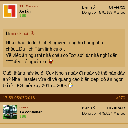
TL_Vietnam
Biển số
OF-44799
Xe lăn
Động cơ
570,159 Mã lực
minck nói:
Nhà cháu đi đội hình 4 người trong họ hàng nhà
cháu...Du lịch Tâm linh cụ ơi.
Về việc ăn ngủ thì nhà cháu có "cơ sở" từ nhà nghỉ đến
**** đều có người lo.
Cuối tháng này kụ đi Quy Nhơn ngày đi ngày về thế nào đấy
ah? Nhà Hassler vừa đi về quảng cáo biển đẹp, đồ ăn ngon
bổ rẻ - KS mới xây 2015 = 200k
17:59 05/07/2016
#970
minck
Biển số
OF-103427
Xe container
Động cơ
479,027 Mã lực