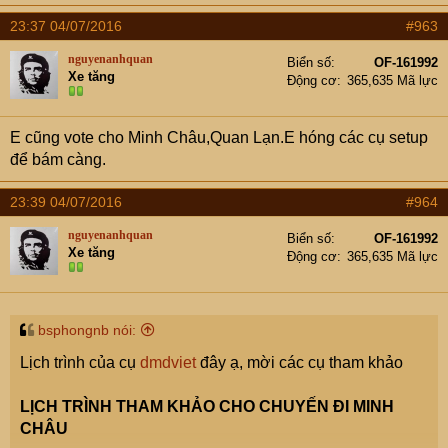
23:37 04/07/2016
#963
nguyenanhquan
Biển số
OF-161992
Xe tăng
Động cơ
365,635 Mã lực
E cũng vote cho Minh Châu,Quan Lạn.E hóng các cụ setup
để bám càng.
23:39 04/07/2016
#964
nguyenanhquan
Biển số
OF-161992
Xe tăng
Động cơ
365,635 Mã lực
bsphongnb nói:
Lịch trình của cụ
dmdviet
đây ạ, mời các cụ tham khảo
LỊCH TRÌNH THAM KHẢO CHO CHUYẾN ĐI MINH
CHÂU