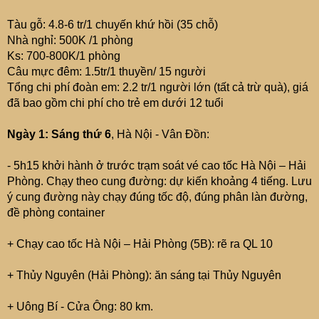
Tàu gỗ: 4.8-6 tr/1 chuyến khứ hồi (35 chỗ)
Nhà nghỉ: 500K /1 phòng
Ks: 700-800K/1 phòng
Câu mực đêm: 1.5tr/1 thuyền/ 15 người
Tổng chi phí đoàn em: 2.2 tr/1 người lớn (tất cả trừ quà), giá
đã bao gồm chi phí cho trẻ em dưới 12 tuổi
Ngày 1: Sáng thứ 6
, Hà Nội - Vân Đồn:
- 5h15 khởi hành ở trước trạm soát vé cao tốc Hà Nội – Hải
Phòng. Chạy theo cung đường: dự kiến khoảng 4 tiếng. Lưu
ý cung đường này chạy đúng tốc độ, đúng phân làn đường,
đề phòng container
+ Chạy cao tốc Hà Nội – Hải Phòng (5B): rẽ ra QL 10
+ Thủy Nguyên (Hải Phòng): ăn sáng tại Thủy Nguyên
+ Uông Bí - Cửa Ông: 80 km.