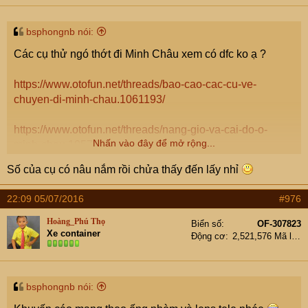
bsphongnb nói:
Các cụ thử ngó thớt đi Minh Châu xem có dfc ko ạ ?
https://www.otofun.net/threads/bao-cao-cac-cu-ve-
chuyen-di-minh-chau.1061193/
https://www.otofun.net/threads/nang-gio-va-cai-do-o-
Nhấn vào đây để mở rộng...
minh-chau.1057258/
Số của cụ có nâu nắm rồi chửa thấy đến lấy nhỉ
22:09 05/07/2016
#976
Hoàng_Phú Thọ
Biển số
OF-307823
Xe container
Động cơ
2,521,576 Mã lực
bsphongnb nói: