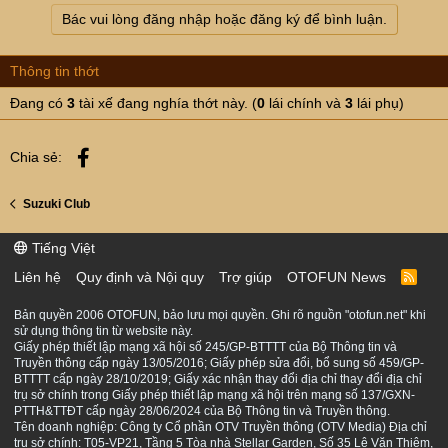
Bác vui lòng đăng nhập hoặc đăng ký để bình luận.
Thông tin thớt
Đang có
3
tài xế đang nghía thớt này. (
0
lái chính và
3
lái phụ)
Facebook
Chia sẻ:
Suzuki Club
Tiếng Việt
Liên hệ
Quy định và Nội quy
Trợ giúp
OTOFUN News
R
S
S
Bản quyền 2006 OTOFUN, bảo lưu mọi quyền. Ghi rõ nguồn "otofun.net" khi
sử dụng thông tin từ website này.
Giấy phép thiết lập mạng xã hội số 245/GP-BTTTT của Bộ Thông tin và
Truyền thông cấp ngày 13/05/2016; Giấy phép sửa đổi, bổ sung số 459/GP-
BTTTT cấp ngày 28/10/2019; Giấy xác nhận thay đổi địa chỉ thay đổi địa chỉ
trụ sở chính trong Giấy phép thiết lập mạng xã hội trên mạng số 137/GXN-
PTTH&TTĐT cấp ngày 28/06/2024 của Bộ Thông tin và Truyền thông.
Tên doanh nghiệp: Công ty Cổ phần OTV Truyền thông (OTV Media) Địa chỉ
trụ sở chính: T05-VP21, Tầng 5 Tòa nhà Stellar Garden, Số 35 Lê Văn Thiêm,