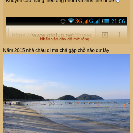
Khuyến cáo mang theo ống nhòm và lens tele nhóe
Nhấn vào đây để mở rộng...
Năm 2015 nhà cháu đi mà chả gặp chỗ nào dư lày