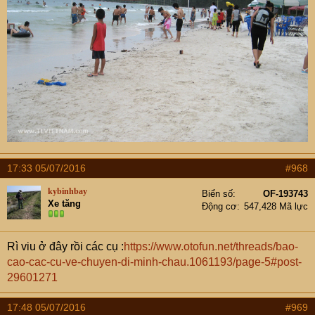
17:33 05/07/2016
#968
kybinhbay
Biển số
OF-193743
Xe tăng
Động cơ
547,428 Mã lực
Rì viu ở đây rồi các cụ :
https://www.otofun.net/threads/bao-
cao-cac-cu-ve-chuyen-di-minh-chau.1061193/page-5#post-
29601271
17:48 05/07/2016
#969