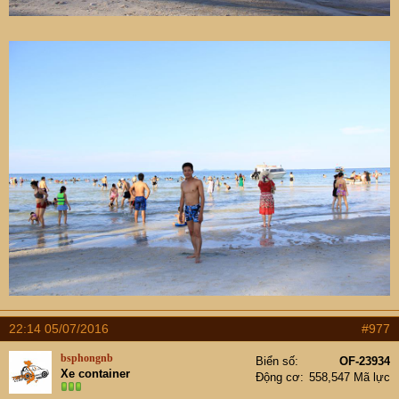
22:14 05/07/2016
#977
bsphongnb
Biển số
OF-23934
Xe container
Động cơ
558,547 Mã lực