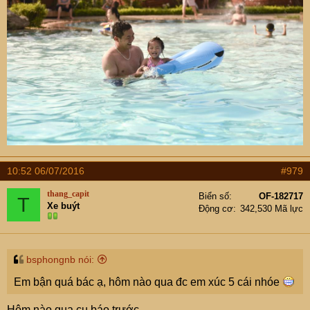
10:52 06/07/2016
#979
thang_capit
Biển số
OF-182717
T
Xe buýt
Động cơ
342,530 Mã lực
bsphongnb nói:
Em bận quá bác ạ, hôm nào qua đc em xúc 5 cái nhóe
Hôm nào qua cụ báo trước