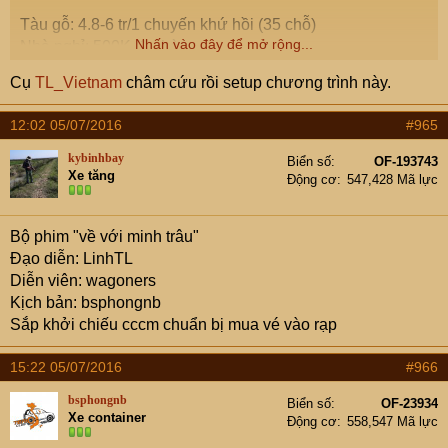
Tàu gỗ: 4.8-6 tr/1 chuyến khứ hồi (35 chỗ)
Nhấn vào đây để mở rộng...
Nhà nghỉ: 500K /1 phòng
Ks: 700-800K/1 phòng
Cụ
TL_Vietnam
châm cứu rồi setup chương trình này.
Câu mực đêm: 1.5tr/1 thuyền/ 15 người
Tổng chi phí đoàn em: 2.2 tr/1 người lớn (tất cả trừ quà),
12:02 05/07/2016
#965
giá đã bao gồm chi phí cho trẻ em dưới 12 tuổi
kybinhbay
Biển số
OF-193743
Xe tăng
Ngày 1: Sáng thứ 6
, Hà Nội - Vân Đồn:
Động cơ
547,428 Mã lực
- 5h15 khởi hành ở trước trạm soát vé cao tốc Hà Nội –
Bộ phim "về với minh trâu"
Hải Phòng. Chạy theo cung đường: dự kiến khoảng 4
Đạo diễn: LinhTL
tiếng. Lưu ý cung đường này chạy đúng tốc độ, đúng
Diễn viên: wagoners
phân làn đường, đề phòng container
Kịch bản: bsphongnb
Sắp khởi chiếu cccm chuẩn bị mua vé vào rạp
+ Chạy cao tốc Hà Nội – Hải Phòng (5B): rẽ ra QL 10
15:22 05/07/2016
#966
+ Thủy Nguyên (Hải Phòng): ăn sáng tại Thủy Nguyên
bsphongnb
Biển số
OF-23934
Xe container
+ Uông Bí - Cửa Ông: 80 km.
Động cơ
558,547 Mã lực