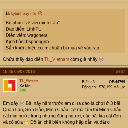
+ Cửa ông – Cầu tầu Cái Rồng: 8km
kybinhbay nói:
- 9h30 đến Cái Rồng
Bộ phim "về với minh trâu"
Đạo diễn: LinhTL
- 10h: lên tàu gỗ thuê riêng: ăn trưa nhẹ trên tàu bằng đồ
Diễn viên: wagoners
ăn nhẹ chuẩn bị sẵn từ nhà, nhà nào mua gì hết bao tiền
Kịch bản: bsphongnb
thì liệt kê để cộng bù trừ cuối ngày.
Sắp khởi chiếu cccm chuẩn bị mua vé vào rạp
- 12h: Đến Minh Châu:
Chửa thấy đạo diễn
TL_Vietnam
còm giề nhẩy
+ Lên đảo: thuê khách sạn 4 xe điện đón đoàn về: 100K/1
15:35 05/07/2016
#967
xe về nhà nghỉ ngủ và nghỉ trưa.
TL_Vietnam
Biển số
OF-44799
Xe lăn
- Chiều tắm biến tự do, chụp hoàng hôn nếu có
Động cơ
570,159 Mã lực
- Ăn tối tại khách sạn với set thực ăn bữa đầu như dưới
Em đây
Bãi này năm trước em đi ra đảo là chơi ở 3 bãi
(150K/1 người)
Quan Lạn, Sơn Hào, Minh Châu, cơ mà tắm thì Minh Châu
cát mịn nước trong nhưng đông người, các bãi kia cát đen
+ Tối vui chơi tập thể, đi dạo bãi biển
và có sứa
Đồ ăn chế biến không hấp dẫn và đắt ợ