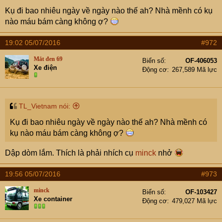
Kụ đi bao nhiêu ngày về ngày nào thế ah? Nhà mềnh có kụ
nào máu bám càng không ợ?
19:02 05/07/2016
#972
Mắt đen 69
Biển số
OF-406053
Xe điện
Động cơ
267,589 Mã lực
TL_Vietnam nói:
Kụ đi bao nhiêu ngày về ngày nào thế ah? Nhà mềnh có
kụ nào máu bám càng không ợ?
Dập dòm lắm. Thích là phải nhích cụ
minck
nhở
19:56 05/07/2016
#973
minck
Biển số
OF-103427
Xe container
Động cơ
479,027 Mã lực