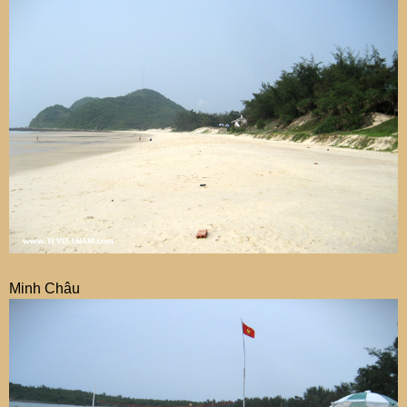
- Các trò chơi tập thể
- Đua thuyền kayak: tùy vào mỗi gia đình
+ Tối BBQ bãi biển, lửa trại, hát cho nhau nghe: giá ăn
hải sản ngập răng khoảng 300K/1 suất.
Ngày 3: Sáng chủ nhật
+ Sáng: đánh bắt cá bằng lưới của ngư dân hoặc cào
ngao đối với các cụ, bắt xá sùng với các mợ
+ 10h lên tàu về đất liền
+ 12h ăn trưa tại 1 điểm ở Vân Đồn
Minh Châu
+ 13h30 quay về Hà Nội + 5 tiếng cho thoải mái = 17h30-
18h có mặt tại nhà