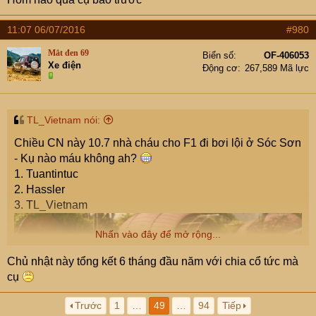
11:07 06/07/2016
#980
Mắt đen 69
Biển số
OF-406053
Xe điện
Động cơ
267,589 Mã lực
TL_Vietnam nói:
Chiều CN này 10.7 nhà cháu cho F1 đi bơi lội ở Sóc Sơn
- Kụ nào máu không ah?
1. Tuantintuc
2. Hassler
3. TL_Vietnam
Nhấn vào đây để mở rộng...
Chủ nhật này tổng kết 6 tháng đầu năm với chia cổ tức mà
cụ
Trước
1
…
49
…
94
Tiếp