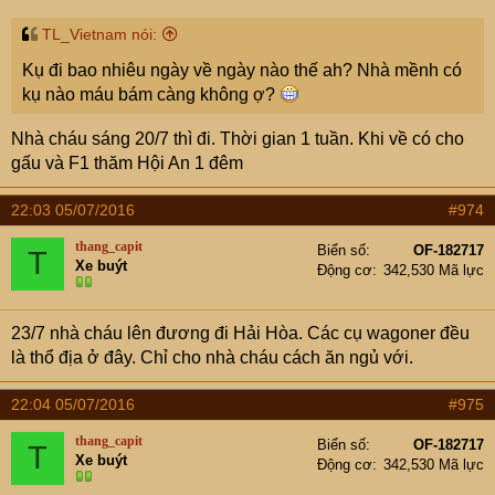
TL_Vietnam nói:
Kụ đi bao nhiêu ngày về ngày nào thế ah? Nhà mềnh có
kụ nào máu bám càng không ợ?
Nhà cháu sáng 20/7 thì đi. Thời gian 1 tuần. Khi về có cho
gấu và F1 thăm Hội An 1 đêm
22:03 05/07/2016
#974
thang_capit
Biển số
OF-182717
T
Xe buýt
Động cơ
342,530 Mã lực
23/7 nhà cháu lên đương đi Hải Hòa. Các cụ wagoner đều
là thổ địa ở đây. Chỉ cho nhà cháu cách ăn ngủ với.
22:04 05/07/2016
#975
thang_capit
Biển số
OF-182717
T
Xe buýt
Động cơ
342,530 Mã lực