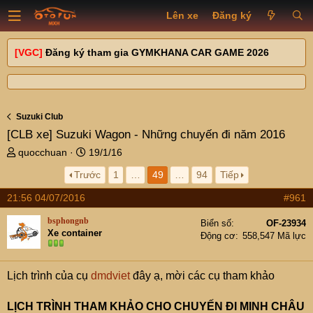
Lên xe
Đăng ký
[VGC]
Đăng ký tham gia GYMKHANA CAR GAME 2026
Suzuki Club
[CLB xe]
Suzuki Wagon - Những chuyến đi năm 2016
T
N
quocchuan
19/1/16
h
g
Trước
1
…
49
…
94
Tiếp
r
à
e
y
21:56 04/07/2016
#961
a
g
d
ử
bsphongnb
Biển số
OF-23934
s
i
Xe container
Động cơ
558,547 Mã lực
t
a
r
Lịch trình của cụ
dmdviet
đây ạ, mời các cụ tham khảo
t
e
LỊCH TRÌNH THAM KHẢO CHO CHUYẾN ĐI MINH CHÂU
r