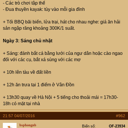
- Các trò chơi tập thể
- Đua thuyền kayak: tùy vào mỗi gia đình
+ Tối BBQ bãi biển, lửa trại, hát cho nhau nghe: giá ăn hải
sản ngập răng khoảng 300K/1 suất.
Ngày 3: Sáng chủ nhật
+ Sáng: đánh bắt cá bằng lưới của ngư dân hoặc cào ngao
đối với các cụ, bắt xá sùng với các mợ
+ 10h lên tàu về đất liền
+ 12h ăn trưa tại 1 điểm ở Vân Đồn
+ 13h30 quay về Hà Nội + 5 tiếng cho thoải mái = 17h30-
18h có mặt tại nhà
21:57 04/07/2016
#962
bsphongnb
Biển số
OF-23934