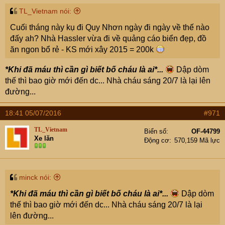
TL_Vietnam nói:
Cuối tháng này kụ đi Quy Nhơn ngày đi ngày về thế nào
đấy ah? Nhà Hassler vừa đi về quảng cáo biển đẹp, đồ
ăn ngon bổ rẻ - KS mới xây 2015 = 200k
*Khi đã máu thì cần gì biết bố cháu là ai*...
Dập dòm
thế thì bao giờ mới đến dc... Nhà cháu sáng 20/7 là lại lên
đường...
18:41 05/07/2016
#971
TL_Vietnam
Biển số
OF-44799
Xe lăn
Động cơ
570,159 Mã lực
minck nói:
*Khi đã máu thì cần gì biết bố cháu là ai*...
Dập dòm
thế thì bao giờ mới đến dc... Nhà cháu sáng 20/7 là lại
lên đường...