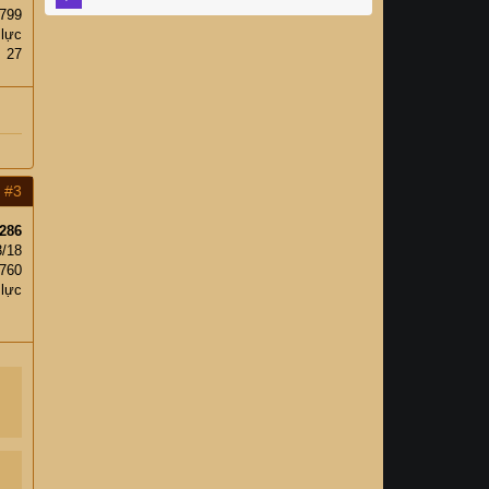
,799
 lực
27
#3
286
3/18
,760
 lực