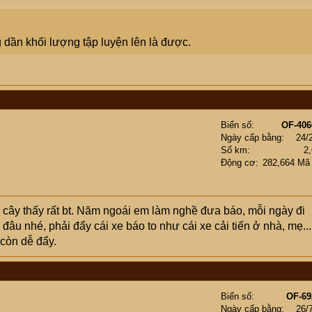
hỏe ko yếu. Mỗi ngày em chỉ đi bộ khoảng 2,3 cây, mỗi tuần đều
. Em cám ơn cccm!
dần khối lượng tập luyện lên là được.
Biển số
OF-406
Ngày cấp bằng
24/
Số km
2
Động cơ
282,664 Mã
cây thấy rất bt. Năm ngoái em làm nghề đưa báo, mỗi ngày đi
âu nhé, phải đẩy cái xe báo to như cái xe cải tiến ở nhà, mẹ...
 còn dễ đẩy.
Biển số
OF-69
Ngày cấp bằng
26/