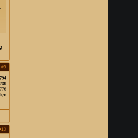
ự
,
h
g
#9
794
3/09
,778
 lực
#10