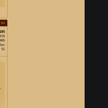
#4
285
0/16
,465
 lực
51
ự
,