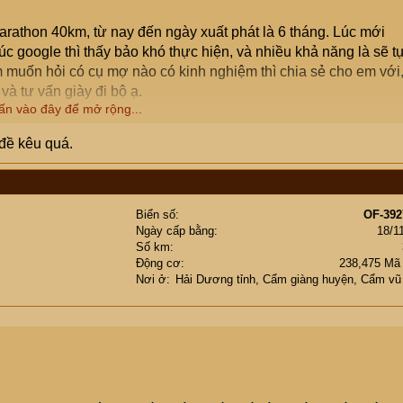
arathon 40km, từ nay đến ngày xuất phát là 6 tháng. Lúc mới
c google thì thấy bảo khó thực hiện, và nhiều khả năng là sẽ t
 muốn hỏi có cụ mợ nào có kinh nghiệm thì chia sẻ cho em với
 và tư vấn giày đi bộ ạ.
ấn vào đây để mở rộng...
hỏe ko yếu. Mỗi ngày em chỉ đi bộ khoảng 2,3 cây, mỗi tuần đều
 đề kêu quá.
. Em cám ơn cccm!
Biển số
OF-392
Ngày cấp bằng
18/1
Số km
Động cơ
238,475 Mã
Nơi ở
Hải Dương tỉnh, Cẩm giàng huyện, Cẩm vũ