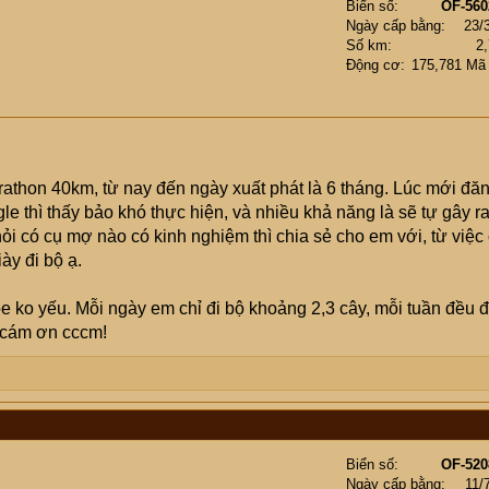
Biển số
OF-560
Ngày cấp bằng
23/
Số km
2
Động cơ
175,781 Mã
rathon 40km, từ nay đến ngày xuất phát là 6 tháng. Lúc mới đă
e thì thấy bảo khó thực hiện, và nhiều khả năng là sẽ tự gây r
i có cụ mợ nào có kinh nghiệm thì chia sẻ cho em với, từ việc
ày đi bộ ạ.
e ko yếu. Mỗi ngày em chỉ đi bộ khoảng 2,3 cây, mỗi tuần đều đ
m cám ơn cccm!
Biển số
OF-520
Ngày cấp bằng
11/