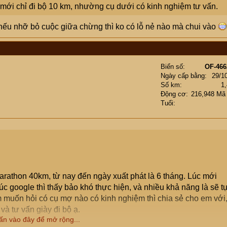
m mới chỉ đi bộ 10 km, nhường cụ dưới có kinh nghiệm tư vấn.
ì nếu nhỡ bỏ cuộc giữa chừng thì ko có lỗ nẻ nào mà chui vào
Biển số
OF-466
Ngày cấp bằng
29/1
Số km
1
Động cơ
216,948 Mã
Tuổi
arathon 40km, từ nay đến ngày xuất phát là 6 tháng. Lúc mới
c google thì thấy bảo khó thực hiện, và nhiều khả năng là sẽ t
 muốn hỏi có cụ mợ nào có kinh nghiệm thì chia sẻ cho em với
 và tư vấn giày đi bộ ạ.
ấn vào đây để mở rộng...