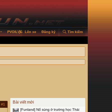
PVOILVGC2026
Lên xe
Đăng ký
Tìm kiếm
Bài viết mới
#1
[Funland]
Nổ súng ở trường học Thái