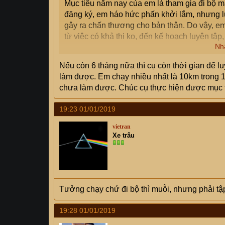
Mục tiêu năm nay của em là tham gia đi bộ m
đăng ký, em háo hức phấn khởi lắm, nhưng lú
gây ra chấn thương cho bản thân. Do vậy, em
từ việc có khả thi ko, đến kế hoạch luyện tập,
Nh
Tình trạng sức khỏe của em hiện nay là ko k
Nếu còn 6 tháng nữa thì cụ còn thời gian để l
đi bơi, yoga, cầu lông, nhưng ko quy củ lắm
làm được. Em chạy nhiều nhất là 10km trong
chưa làm được. Chúc cụ thực hiện được mục t
19:23 01/01/2019
vietran
Xe trâu
Tưởng chạy chứ đi bộ thì muỗi, nhưng phải tậ
19:28 01/01/2019