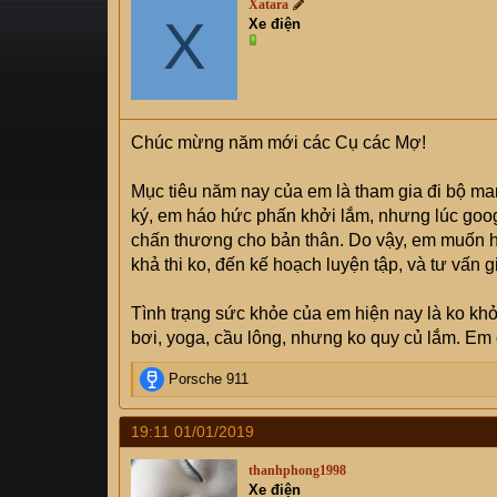
Xatara
s
X
i
Xe điện
t
a
r
t
e
Chúc mừng năm mới các Cụ các Mợ!
r
Mục tiêu năm nay của em là tham gia đi bộ ma
ký, em háo hức phấn khởi lắm, nhưng lúc googl
chấn thương cho bản thân. Do vậy, em muốn hỏ
khả thi ko, đến kế hoạch luyện tập, và tư vấn gi
Tình trạng sức khỏe của em hiện nay là ko khỏ
bơi, yoga, cầu lông, nhưng ko quy củ lắm. E
R
Porsche 911
e
a
19:11 01/01/2019
c
t
thanhphong1998
i
Xe điện