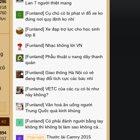
286
Lan 7 người thiệt mạng
3/18
[Funland]
Cụ chủ có bị phạt vì đỗ xe ko
,760
C
 lực
đúng nơi quy định ko nhỉ
[Funland]
Xe đạp trợ lực cho học sinh
lớp 8
[Funland]
Nhạc không lời VN
ng
[Funland]
Phẫu thuật u nang dây thanh
a
quản
 có
[Funland]
Giao thông Hà Nội có vẻ
đang thay đổi tích cực các bác nhỉ
i
[Funland]
VETC của các cụ có bị như
này không?
[Funland]
Văn hoá ăn uống người
Trung Quốc quá kinh khủng
[Funland]
Có phải đánh người bằng tay
#2
I
không thì không bị làm sao không các
cụ?
894
Thước lái Camry 2015
[Thảo luận]
F
7/17