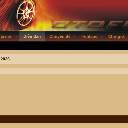
ài mới
Diễn đàn
Chuyên đề
Funland
Chợ giời
 2026