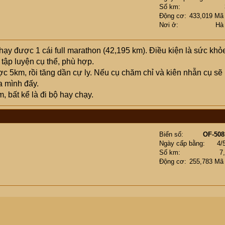
Số km
Động cơ
433,019 Mã
Nơi ở
Hà
chạy được 1 cái full marathon (42,195 km). Điều kiện là sức khỏ
tập luyện cụ thể, phù hợp.
 5km, rồi tăng dần cự ly. Nếu cụ chăm chỉ và kiên nhẫn cụ sẽ
a mình đấy.
 bất kể là đi bộ hay chạy.
Biển số
OF-508
Ngày cấp bằng
4/
Số km
7
Động cơ
255,783 Mã