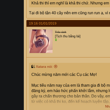
Khả thi thì em nghĩ là khả thi chứ. Nhưng e
Tại đi bộ tận 40 cây nên em cũng run run ạ, v
19:16 01/01/2019
Trâu sành
[Tịch thu bằng lái]
Xatara nói:
Chúc mừng năm mới các Cụ các Mợ!
Mục tiêu năm nay của em là tham gia đi bộ m
đăng ký, em háo hức phấn khởi lắm, nhưng lú
gây ra chấn thương cho bản thân. Do vậy, em
từ việc có khả thi ko, đến kế hoạch luyện tập,
Nh