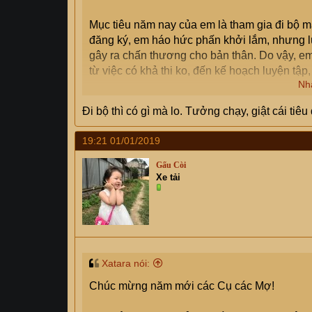
Mục tiêu năm nay của em là tham gia đi bộ m
đăng ký, em háo hức phấn khởi lắm, nhưng lú
gây ra chấn thương cho bản thân. Do vậy, em
từ việc có khả thi ko, đến kế hoạch luyện tập,
Nh
Tình trạng sức khỏe của em hiện nay là ko k
Đi bộ thì có gì mà lo. Tưởng chạy, giật cái tiêu
đi bơi, yoga, cầu lông, nhưng ko quy củ lắm
19:21 01/01/2019
Gấu Còi
Xe tải
Xatara nói:
Chúc mừng năm mới các Cụ các Mợ!