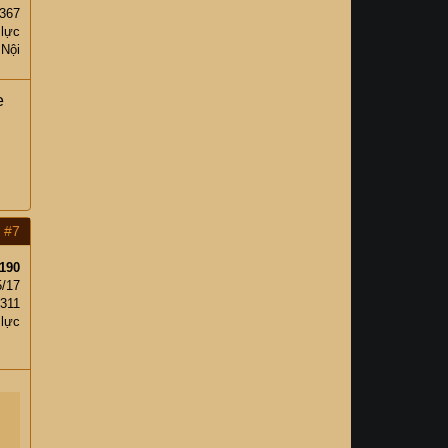
367
 lực
 Nội
e
#7
190
5/17
,311
 lực