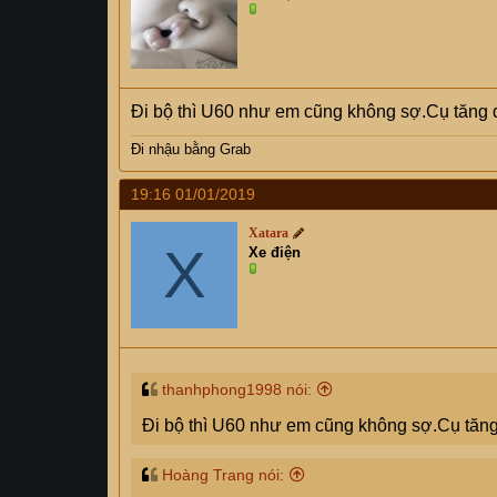
o
n
s
:
Đi bộ thì U60 như em cũng không sợ.Cụ tăng d
Đi nhậu bằng Grab
19:16 01/01/2019
Xatara
X
Xe điện
thanhphong1998 nói:
Đi bộ thì U60 như em cũng không sợ.Cụ tăng 
Hoàng Trang nói: