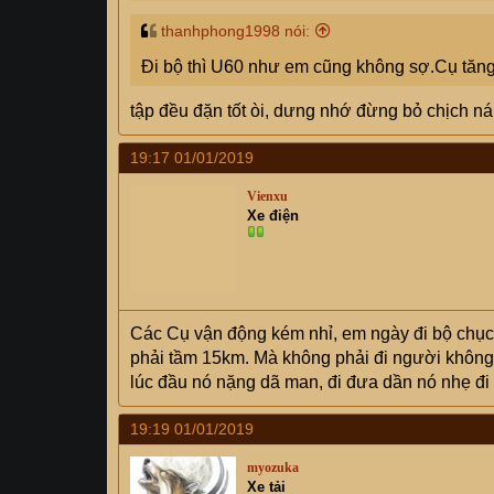
Tình trạng sức khỏe của em hiện nay là ko k
thanhphong1998 nói:
đi bơi, yoga, cầu lông, nhưng ko quy củ lắm
Đi bộ thì U60 như em cũng không sợ.Cụ tăng 
tập đều đặn tốt òi, dưng nhớ đừng bỏ chịch ná
19:17 01/01/2019
Vienxu
Xe điện
Các Cụ vận động kém nhỉ, em ngày đi bộ chục 
phải tầm 15km. Mà không phải đi người không đ
lúc đầu nó nặng dã man, đi đưa dần nó nhẹ đi
19:19 01/01/2019
myozuka
Xe tải