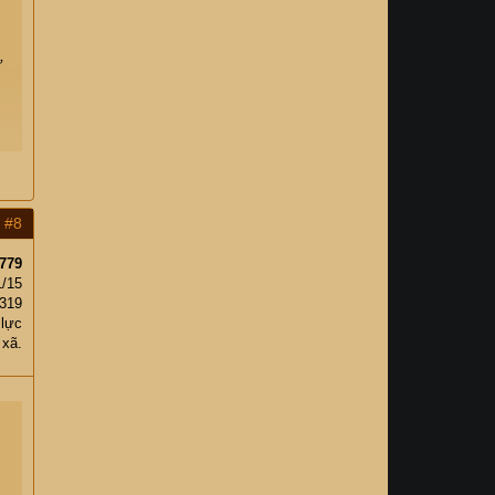
ự
,
#8
779
1/15
319
 lực
 xã.