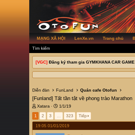
MẠNG XÃ HỘI
LenXe.vn
Trang chủ
B
Tìm kiếm
[VGC]
Đăng ký tham gia GYMKHANA CAR GAME
Diễn đàn
FunLand
Quán cafe Otofun
[Funland]
Tất tần tật về phong trào Marathon
T
N
Xatara
1/1/19
h
g
1
2
3
…
323
Tiếp
r
à
e
y
19:05 01/01/2019
a
g
d
ử