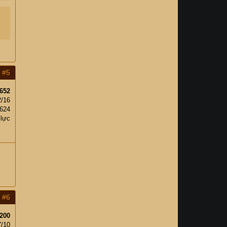
#5
652
2/16
,624
 lực
#6
200
7/10