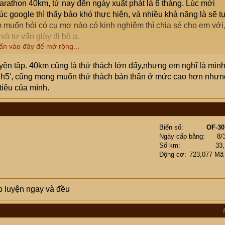
arathon 40km, từ nay đến ngày xuất phát là 6 tháng. Lúc mới
c google thì thấy bảo khó thực hiện, và nhiều khả năng là sẽ t
 muốn hỏi có cụ mợ nào có kinh nghiệm thì chia sẻ cho em với
 và tư vấn giày đi bộ ạ.
ấn vào đây để mở rộng...
hỏe ko yếu. Mỗi ngày em chỉ đi bộ khoảng 2,3 cây, mỗi tuần đều
uyện tập. 40km cũng là thử thách lớn đấy,nhưng em nghĩ là mìn
. Em cám ơn cccm!
 1h5', cũng mong muốn thử thách bản thân ở mức cao hơn nhưn
iêu của mình.
Biển số
OF-30
Ngày cấp bằng
8/
Số km
33
Động cơ
723,077 Mã
p luyện ngay và đều