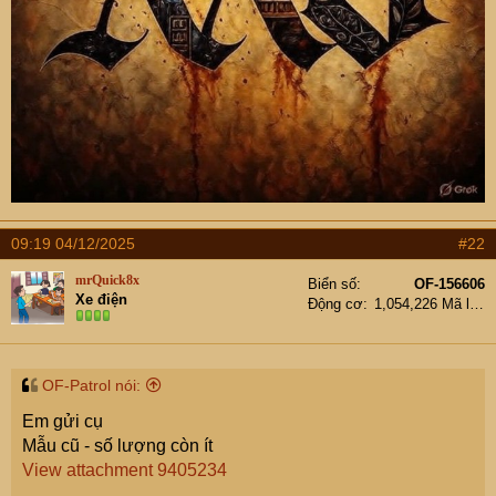
09:19 04/12/2025
#22
mrQuick8x
Biển số
OF-156606
Xe điện
Động cơ
1,054,226 Mã lực
OF-Patrol nói:
Em gửi cụ
Mẫu cũ - số lượng còn ít
View attachment 9405234