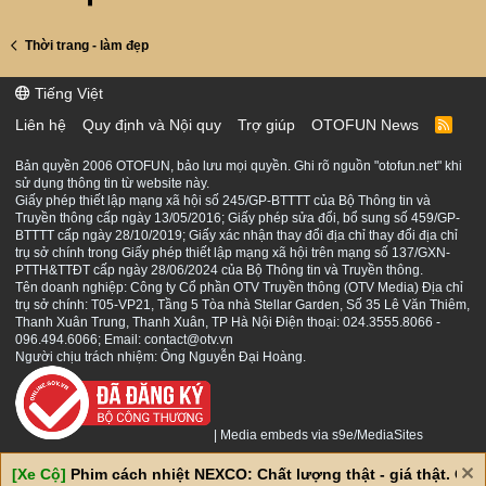
Thời trang - làm đẹp
Tiếng Việt
Liên hệ
Quy định và Nội quy
Trợ giúp
OTOFUN News
R
S
S
Bản quyền 2006 OTOFUN, bảo lưu mọi quyền. Ghi rõ nguồn "otofun.net" khi
sử dụng thông tin từ website này.
Giấy phép thiết lập mạng xã hội số 245/GP-BTTTT của Bộ Thông tin và
Truyền thông cấp ngày 13/05/2016; Giấy phép sửa đổi, bổ sung số 459/GP-
BTTTT cấp ngày 28/10/2019; Giấy xác nhận thay đổi địa chỉ thay đổi địa chỉ
trụ sở chính trong Giấy phép thiết lập mạng xã hội trên mạng số 137/GXN-
PTTH&TTĐT cấp ngày 28/06/2024 của Bộ Thông tin và Truyền thông.
Tên doanh nghiệp: Công ty Cổ phần OTV Truyền thông (OTV Media) Địa chỉ
trụ sở chính: T05-VP21, Tầng 5 Tòa nhà Stellar Garden, Số 35 Lê Văn Thiêm,
Thanh Xuân Trung, Thanh Xuân, TP Hà Nội Điện thoại: 024.3555.8066 -
096.494.6066; Email: contact@otv.vn
Người chịu trách nhiệm: Ông Nguyễn Đại Hoàng.
|
Media embeds via s9e/MediaSites
[Xe Cộ]
Phim cách nhiệt NEXCO: Chất lượng thật - giá thật. Giá 