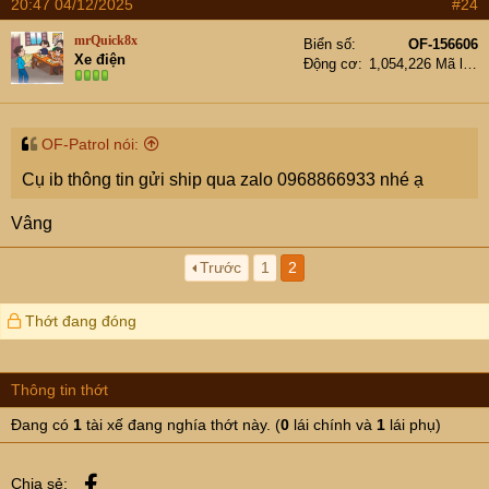
20:47 04/12/2025
#24
c
t
mrQuick8x
Biển số
OF-156606
i
Xe điện
Động cơ
1,054,226 Mã lực
o
n
s
:
OF-Patrol nói:
Cụ ib thông tin gửi ship qua zalo 0968866933 nhé ạ
Vâng
Trước
1
2
Thớt đang đóng
Thông tin thớt
Đang có
1
tài xế đang nghía thớt này. (
0
lái chính và
1
lái phụ)
Facebook
Chia sẻ: