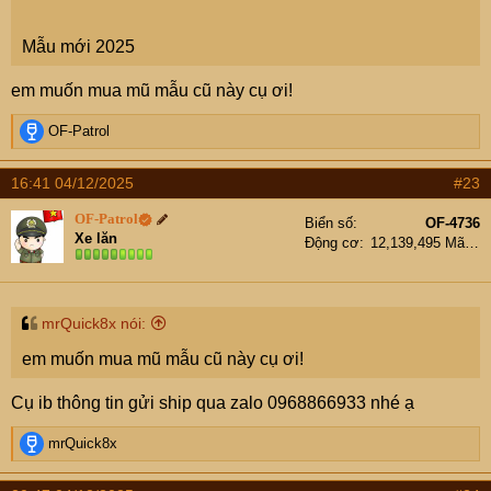
Mẫu mới 2025
em muốn mua mũ mẫu cũ này cụ ơi!
R
OF-Patrol
e
a
16:41 04/12/2025
#23
c
t
OF-Patrol
Biển số
OF-4736
i
Xe lăn
Động cơ
12,139,495 Mã lực
o
n
s
:
mrQuick8x nói:
em muốn mua mũ mẫu cũ này cụ ơi!
Cụ ib thông tin gửi ship qua zalo 0968866933 nhé ạ
R
mrQuick8x
e
a