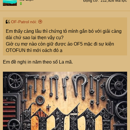
Động cơ
212,926 Mã lực
OF-Patrol nói:
Em thấy càng lâu thì chứng tỏ mình gắn bó với giải càng
dài chứ sao lại thẹn vậy cụ?
Giờ cụ mợ nào còn giữ được áo OF5 mặc đi sự kiện
OTOFUN thì mới oách đó ạ
Em đề nghị in năm theo số La mã.