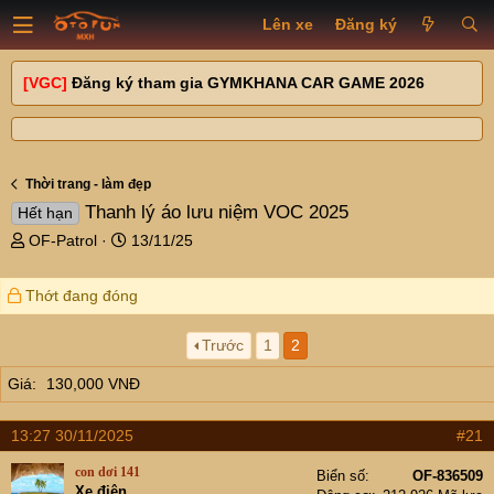
Lên xe
Đăng ký
[VGC]
Đăng ký tham gia GYMKHANA CAR GAME 2026
Thời trang - làm đẹp
Thanh lý áo lưu niệm VOC 2025
Hết hạn
T
N
OF-Patrol
13/11/25
h
g
r
à
Thớt đang đóng
e
y
a
g
d
ử
Trước
1
2
s
i
Giá
130,000 VNĐ
t
a
r
13:27 30/11/2025
#21
t
e
con dơi 141
Biển số
OF-836509
r
Xe điện