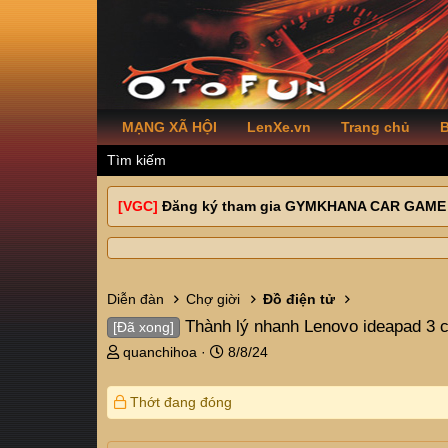
MẠNG XÃ HỘI
LenXe.vn
Trang chủ
B
Tìm kiếm
[VGC]
Đăng ký tham gia GYMKHANA CAR GAME
Diễn đàn
Chợ giời
Đồ điện tử
Thành lý nhanh Lenovo ideapad 3 c
[Đã xong]
T
N
quanchihoa
8/8/24
h
g
r
à
Thớt đang đóng
e
y
a
g
d
ử