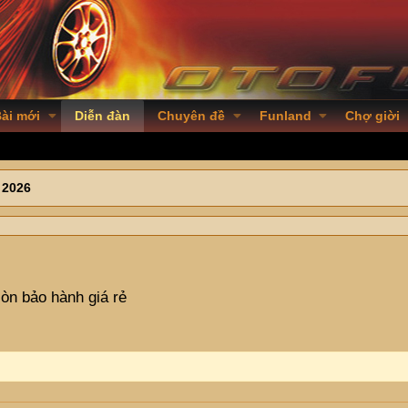
ài mới
Diễn đàn
Chuyên đề
Funland
Chợ giời
 2026
òn bảo hành giá rẻ