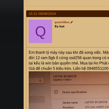
s
i
t
a
15:21 08/08/2024
r
quanchihoa
t
Q
Xe hơi
e
r
Em thanh lý máy này sau khi đã xong việc. M
đời 12 ram 8gb ổ cứng ssd256 quan trọng có 
lại kêu là win bản quyền nhé. Mua tại An Phá
Giá để chuẩn 5 triệu tròn. Liên hệ 0948551100