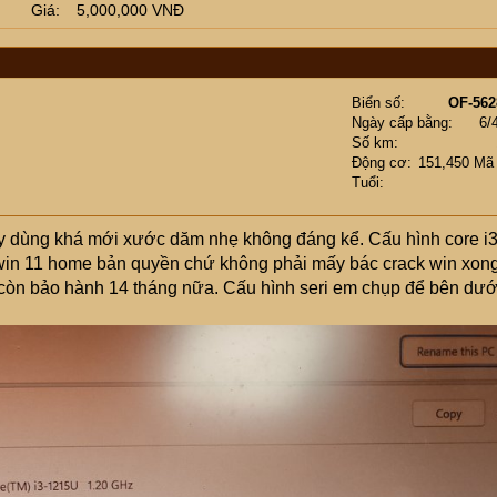
Giá
5,000,000 VNĐ
Biển số
OF-562
Ngày cấp bằng
6/
Số km
Động cơ
151,450 Mã
Tuổi
áy dùng khá mới xước dăm nhẹ không đáng kể. Cấu hình core i
win 11 home bản quyền chứ không phải mấy bác crack win xon
t còn bảo hành 14 tháng nữa. Cấu hình seri em chụp để bên dướ