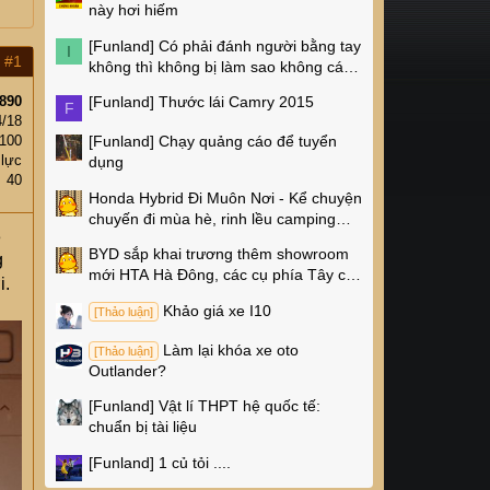
này hơi hiếm
[Funland]
Có phải đánh người bằng tay
I
#1
không thì không bị làm sao không các
cụ?
890
[Funland]
Thước lái Camry 2015
F
4/18
100
[Funland]
Chạy quảng cáo để tuyển
 lực
dụng
40
Honda Hybrid Đi Muôn Nơi - Kể chuyện
chuyến đi mùa hè, rinh lều camping
3
Naturehike 4 triệu về nhà!
BYD sắp khai trương thêm showroom
g
mới HTA Hà Đông, các cụ phía Tây có
i.
thêm chỗ xem xe rồi!
Khảo giá xe I10
[Thảo luận]
Làm lại khóa xe oto
[Thảo luận]
Outlander?
[Funland]
Vật lí THPT hệ quốc tế:
chuẩn bị tài liệu
[Funland]
1 củ tỏi ....