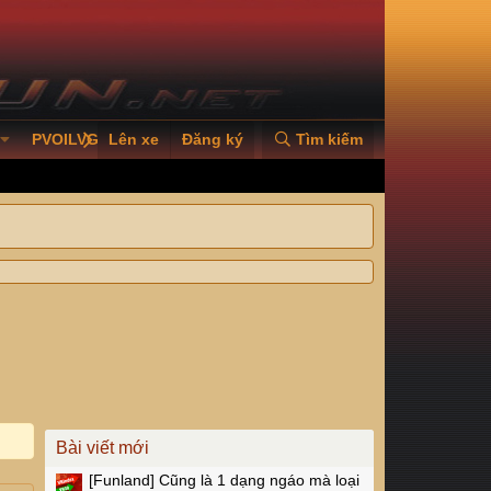
PVOILVGC2026
Lên xe
Đăng ký
Tìm kiếm
Bài viết mới
[Funland]
Cũng là 1 dạng ngáo mà loại