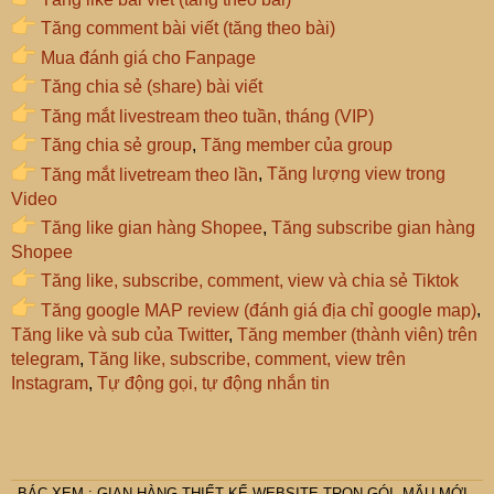
Tăng comment bài viết (tăng theo bài)
Mua đánh giá cho Fanpage
Tăng chia sẻ (share) bài viết
Tăng mắt livestream theo tuần, tháng (VIP)
Tăng chia sẻ group
,
Tăng member của group
Tăng mắt livetream theo lần
,
Tăng lượng view trong
Video
Tăng like gian hàng Shopee
,
Tăng subscribe gian hàng
Shopee
Tăng like, subscribe, comment, view và chia sẻ Tiktok
Tăng google MAP review (đánh giá địa chỉ google map)
,
Tăng like và sub của Twitter
,
Tăng member (thành viên) trên
telegram
,
Tăng like, subscribe, comment, view trên
Instagram
,
Tự động gọi, tự động nhắn tin
BÁC
XEM :
GIAN HÀNG THIẾT KẾ WEBSITE TRỌN GÓI, MẪU MỚI -