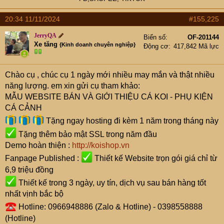
20:34 11/11/2024
#155,225
JerryQA
Biển số
OF-201144
Xe tăng
{Kinh doanh chuyên nghiệp}
Động cơ
417,842 Mã lực
Chào cụ
, chúc cụ 1 ngày mới nhiều may mắn và thật nhiều
năng lượng. em xin gửi cụ tham khảo:
MẪU WEBSITE BÁN VÀ GIỚI THIỆU CÁ KOI - PHỤ KIỆN
CÁ CẢNH
Tặng ngay hosting đi kèm 1 năm trong tháng này
Tặng thêm bảo mật SSL trong năm đầu
Demo hoàn thiện :
http://koishop.vn
Fanpage Published :
Thiết kế Website trọn gói giá chỉ từ
6,9 triệu đồng
Thiết kế trong 3 ngày, uy tín, dịch vụ sau bán hàng tốt
nhất vịnh bắc bộ
Hotline: 0966948886 (Zalo & Hotline) - 0398558888
(Hotline)