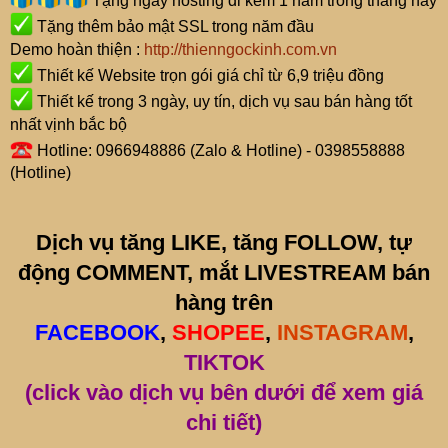
Tặng ngay hosting đi kèm 1 năm trong tháng này
Tặng thêm bảo mật SSL trong năm đầu
Demo hoàn thiện :
http://thienngockinh.com.vn
Thiết kế Website trọn gói giá chỉ từ 6,9 triệu đồng
Thiết kế trong 3 ngày, uy tín, dịch vụ sau bán hàng tốt
nhất vịnh bắc bộ
Hotline: 0966948886 (Zalo & Hotline) - 0398558888
(Hotline)
Dịch vụ tăng LIKE, tăng FOLLOW, tự
động COMMENT, mắt LIVESTREAM bán
hàng trên
FACEBOOK
,
SHOPEE
,
INSTAGRAM
,
TIKTOK
(click vào dịch vụ bên dưới để xem giá
chi tiết)