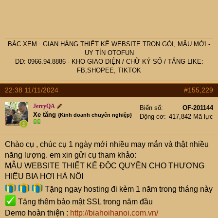
BÁC
XEM :
GIAN HÀNG THIẾT KẾ WEBSITE TRỌN GÓI, MẪU MỚI -
UY TÍN OTOFUN
DĐ: 0966.94.8886 -
KHO GIAO DIỆN
/
CHỮ KÝ SỐ
/
TĂNG LIKE:
FB,SHOPEE, TIKTOK
22:38 11/11/2024
#155,229
JerryQA
Biển số
OF-201144
Xe tăng
{Kinh doanh chuyên nghiệp}
Động cơ
417,842 Mã lực
Chào cụ
, chúc cụ 1 ngày mới nhiều may mắn và thật nhiều
năng lượng. em xin gửi cụ tham khảo:
MẪU WEBSITE THIẾT KẾ ĐỘC QUYỀN CHO THƯƠNG
HIỆU BIA HƠI HÀ NÔI
Tặng ngay hosting đi kèm 1 năm trong tháng này
Tặng thêm bảo mật SSL trong năm đầu
Demo hoàn thiện :
http://biahoihanoi.com.vn/