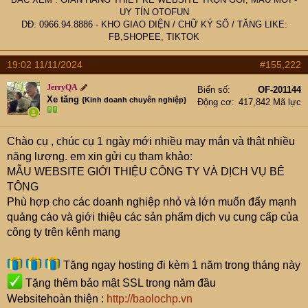
UY TÍN OTOFUN
DĐ: 0966.94.8886 -
KHO GIAO DIỆN
/
CHỮ KÝ SỐ
/
TĂNG LIKE:
FB,SHOPEE, TIKTOK
19:02 11/11/2024
#155,222
JerryQA
Biển số
OF-201144
Xe tăng
{Kinh doanh chuyên nghiệp}
Động cơ
417,842 Mã lực
Chào cụ
, chúc cụ 1 ngày mới nhiều may mắn và thật nhiều
năng lượng. em xin gửi cụ tham khảo:
MẪU WEBSITE GIỚI THIỆU CÔNG TY VÀ DỊCH VỤ BÊ
TÔNG
Phù hợp cho các doanh nghiệp nhỏ và lớn muốn đẩy mạnh
quảng cáo và giới thiệu các sản phẩm dịch vụ cung cấp của
công ty trên kênh mạng
Tặng ngay hosting đi kèm 1 năm trong tháng này
Tặng thêm bảo mật SSL trong năm đầu
Websitehoàn thiện :
http://baolochp.vn