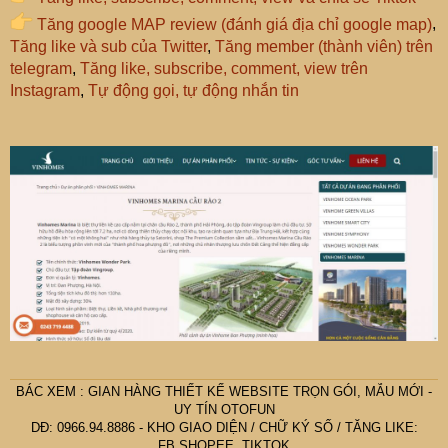
Tăng google MAP review (đánh giá địa chỉ google map)
,
Tăng like và sub của Twitter
,
Tăng member (thành viên) trên
telegram
,
Tăng like, subscribe, comment, view trên
Instagram
,
Tự động gọi, tự động nhắn tin
BÁC
XEM :
GIAN HÀNG THIẾT KẾ WEBSITE TRỌN GÓI, MẪU MỚI -
UY TÍN OTOFUN
DĐ: 0966.94.8886 -
KHO GIAO DIỆN
/
CHỮ KÝ SỐ
/
TĂNG LIKE:
FB,SHOPEE, TIKTOK