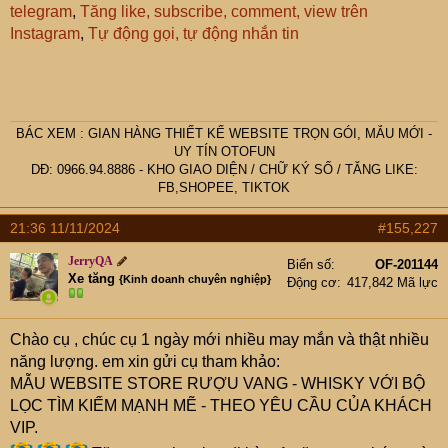
telegram
,
Tăng like, subscribe, comment, view trên
Instagram
,
Tự động gọi, tự động nhắn tin
BÁC
XEM :
GIAN HÀNG THIẾT KẾ WEBSITE TRỌN GÓI, MẪU MỚI -
UY TÍN OTOFUN
DĐ: 0966.94.8886 -
KHO GIAO DIỆN
/
CHỮ KÝ SỐ
/
TĂNG LIKE:
FB,SHOPEE, TIKTOK
21:36 11/11/2024
#155,227
JerryQA
Biển số
OF-201144
Xe tăng
{Kinh doanh chuyên nghiệp}
Động cơ
417,842 Mã lực
Chào cụ
, chúc cụ 1 ngày mới nhiều may mắn và thật nhiều
năng lượng. em xin gửi cụ tham khảo:
MẪU WEBSITE STORE RƯỢU VANG - WHISKY VỚI BỘ
LỌC TÌM KIẾM MẠNH MẼ - THEO YÊU CẦU CỦA KHÁCH
VIP.