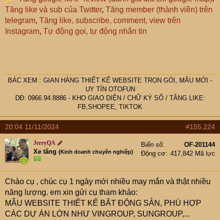
Tăng like và sub của Twitter
,
Tăng member (thành viên) trên
telegram
,
Tăng like, subscribe, comment, view trên
Instagram
,
Tự động gọi, tự động nhắn tin
BÁC
XEM :
GIAN HÀNG THIẾT KẾ WEBSITE TRỌN GÓI, MẪU MỚI -
UY TÍN OTOFUN
DĐ: 0966.94.8886 -
KHO GIAO DIỆN
/
CHỮ KÝ SỐ
/
TĂNG LIKE:
FB,SHOPEE, TIKTOK
20:04 11/11/2024
#155,224
JerryQA
Biển số
OF-201144
Xe tăng
{Kinh doanh chuyên nghiệp}
Động cơ
417,842 Mã lực
Chào cụ
, chúc cụ 1 ngày mới nhiều may mắn và thật nhiều
năng lượng. em xin gửi cụ tham khảo:
MẪU WEBSITE THIẾT KẾ BẤT ĐỘNG SẢN, PHÙ HỢP
CÁC DỰ ÁN LỚN NHƯ VINGROUP, SUNGROUP,...