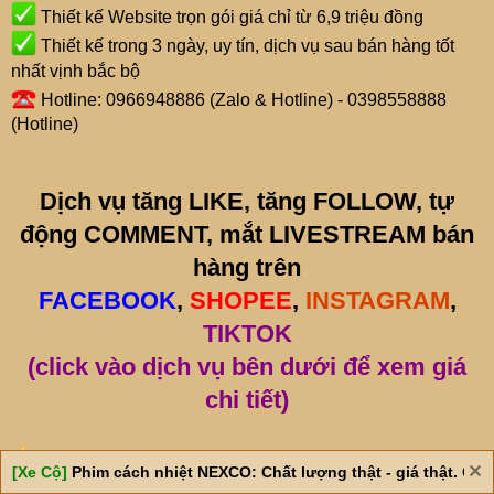
Thiết kế Website trọn gói giá chỉ từ 6,9 triệu đồng
Thiết kế trong 3 ngày, uy tín, dịch vụ sau bán hàng tốt
nhất vịnh bắc bộ
Hotline: 0966948886 (Zalo & Hotline) - 0398558888
(Hotline)
Dịch vụ tăng LIKE, tăng FOLLOW, tự
động COMMENT, mắt LIVESTREAM bán
hàng trên
FACEBOOK
,
SHOPEE
,
INSTAGRAM
,
TIKTOK
(click vào dịch vụ bên dưới để xem giá
chi tiết)
Tăng comment bài viết theo tháng (VIP)
[Xe Cộ]
Phim cách nhiệt NEXCO: Chất lượng thật - giá thật. Giá 
Tăng like tự động theo tháng (VIP)