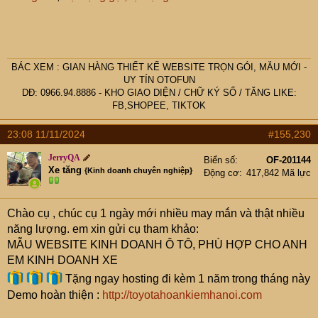
BÁC
XEM :
GIAN HÀNG THIẾT KẾ WEBSITE TRỌN GÓI, MẪU MỚI -
UY TÍN OTOFUN
DĐ: 0966.94.8886 -
KHO GIAO DIỆN
/
CHỮ KÝ SỐ
/
TĂNG LIKE:
FB,SHOPEE, TIKTOK
23:08 11/11/2024
#155,230
JerryQA
Biển số
OF-201144
Xe tăng
{Kinh doanh chuyên nghiệp}
Động cơ
417,842 Mã lực
Chào cụ
, chúc cụ 1 ngày mới nhiều may mắn và thật nhiều
năng lượng. em xin gửi cụ tham khảo:
MẪU WEBSITE KINH DOANH Ô TÔ, PHÙ HỢP CHO ANH
EM KINH DOANH XE
Tặng ngay hosting đi kèm 1 năm trong tháng này
Demo hoàn thiện :
http://toyotahoankiemhanoi.com