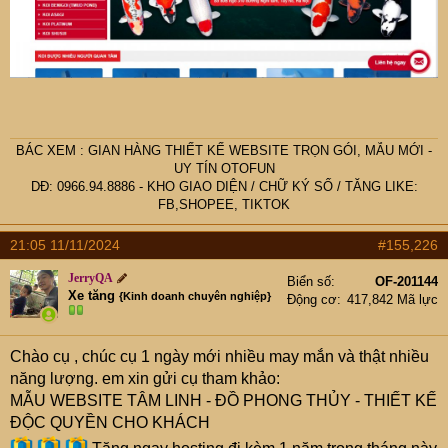
BÁC
XEM :
GIAN HÀNG THIẾT KẾ WEBSITE TRỌN GÓI, MẪU MỚI -
UY TÍN OTOFUN
DĐ: 0966.94.8886 -
KHO GIAO DIỆN
/
CHỮ KÝ SỐ
/
TĂNG LIKE:
FB,SHOPEE, TIKTOK
21:05 11/11/2024
#155,226
JerryQA
Biển số
OF-201144
Xe tăng
{Kinh doanh chuyên nghiệp}
Động cơ
417,842 Mã lực
Chào cụ
, chúc cụ 1 ngày mới nhiều may mắn và thật nhiều
năng lượng. em xin gửi cụ tham khảo:
MẪU WEBSITE TÂM LINH - ĐỒ PHONG THỦY - THIẾT KẾ
ĐỘC QUYỀN CHO KHÁCH