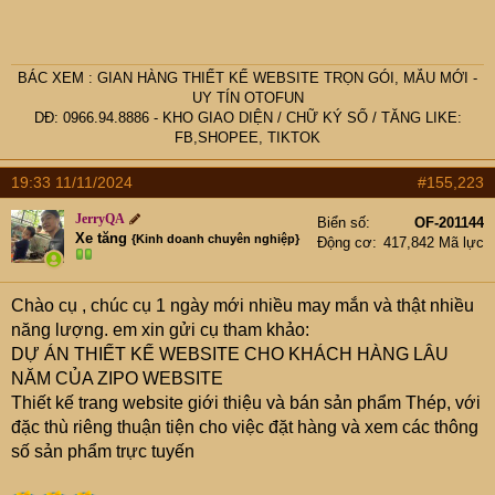
BÁC
XEM :
GIAN HÀNG THIẾT KẾ WEBSITE TRỌN GÓI, MẪU MỚI -
UY TÍN OTOFUN
DĐ: 0966.94.8886 -
KHO GIAO DIỆN
/
CHỮ KÝ SỐ
/
TĂNG LIKE:
FB,SHOPEE, TIKTOK
19:33 11/11/2024
#155,223
JerryQA
Biển số
OF-201144
Xe tăng
{Kinh doanh chuyên nghiệp}
Động cơ
417,842 Mã lực
Chào cụ
, chúc cụ 1 ngày mới nhiều may mắn và thật nhiều
năng lượng. em xin gửi cụ tham khảo:
DỰ ÁN THIẾT KẾ WEBSITE CHO KHÁCH HÀNG LÂU
NĂM CỦA ZIPO WEBSITE
Thiết kế trang website giới thiệu và bán sản phẩm Thép, với
đặc thù riêng thuận tiện cho việc đặt hàng và xem các thông
số sản phẩm trực tuyến