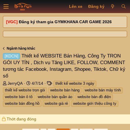
Lên xe
Đăng ký
[VGC]
Đăng ký tham gia GYMKHANA CAR GAME 2026
Ngành hàng khác
Thiết kế WEBSITE Bán Hàng, Công Ty TRỌN
[KDCN]
GÓI UY TÍN , Dịch vụ Tăng LIKE, FOLLOW, COMMENT
tương tác Facebook, Instagram, Shopee, Tiktok, Chữ ký
số
T
N
T
JerryQA
4/7/14
thiết kế website 3 ngày
h
g
a
thiết kế website trọn gói
website bán hàng
website bán máy tính
r
à
g
website bán ô tô
website bán quần áo
website bán đồ điện
e
y
s
website bán đồng hồ
website giá rẻ
website giới thiệu công ty
a
g
d
ử
s
i
Thớt đang đóng
t
a