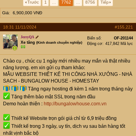
Trước
1
…
7762
…
8756
Tiếp
r
t
Giá
6,900,000 VNĐ
e
r
18:31 11/11/2024
#155,221
JerryQA
Biển số
OF-201144
Xe tăng
{Kinh doanh chuyên nghiệp}
Động cơ
417,842 Mã lực
Chào cụ
, chúc cụ 1 ngày mới nhiều may mắn và thật nhiều
năng lượng. em xin gửi cụ tham khảo:
MẪU WEBSITE THIẾT KẾ THI CÔNG NHÀ XƯỞNG - NHÀ
SẠCH - BUNGALOW HOUSE - HOMESTAY
Tặng ngay hosting đi kèm 1 năm trong tháng này
Tặng thêm bảo mật SSL trong năm đầu
Demo hoàn thiện :
http://bungalowhouse.com.vn
Thiết kế Website trọn gói giá chỉ từ 6,9 triệu đồng
Thiết kế trong 3 ngày, uy tín, dịch vụ sau bán hàng tốt
nhất vịnh bắc bộ