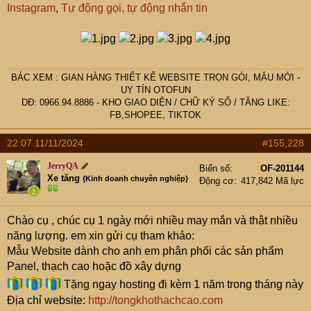
Instagram
,
Tự động gọi, tự động nhắn tin
BÁC
XEM :
GIAN HÀNG THIẾT KẾ WEBSITE TRỌN GÓI, MẪU MỚI -
UY TÍN OTOFUN
DĐ: 0966.94.8886 -
KHO GIAO DIỆN
/
CHỮ KÝ SỐ
/
TĂNG LIKE:
FB,SHOPEE, TIKTOK
22:07 11/11/2024
#155,228
JerryQA
Biển số
OF-201144
Xe tăng
{Kinh doanh chuyên nghiệp}
Động cơ
417,842 Mã lực
Chào cụ
, chúc cụ 1 ngày mới nhiều may mắn và thật nhiều
năng lượng. em xin gửi cụ tham khảo:
Mẫu Website dành cho anh em phân phối các sản phẩm
Panel, thạch cao hoặc đồ xây dựng
Tặng ngay hosting đi kèm 1 năm trong tháng này
Địa chỉ website:
http://tongkhothachcao.com