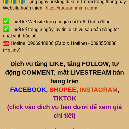
Tặng ngay hosting đi kèm 1 năm trong tháng này
Website hoàn thiện :
https://ruouanhminh.com/
Thiết kế Website trọn gói giá chỉ từ 6,9 triệu đồng
Thiết kế trong 3 ngày, uy tín, dịch vụ sau bán hàng tốt
nhất vịnh bắc bộ
Hotline: 0966948886 (Zalo & Hotline) - 0398558888
(Hotline)
Dịch vụ tăng LIKE, tăng FOLLOW, tự
động COMMENT, mắt LIVESTREAM bán
hàng trên
FACEBOOK
,
SHOPEE
,
INSTAGRAM
,
TIKTOK
(click vào dịch vụ bên dưới để xem giá
chi tiết)