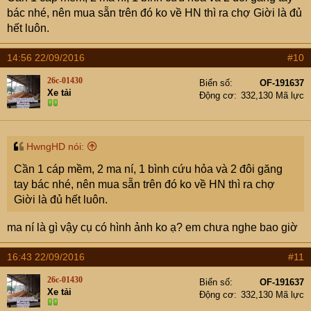
bác nhé, nên mua sẵn trên đó ko về HN thì ra chợ Giời là đủ
hết luôn.
14:56 22/09/2016
#10
26c-01430
Biển số
OF-191637
Xe tải
Động cơ
332,130 Mã lực
HwngHD nói:
Cần 1 cáp mềm, 2 ma ní, 1 bình cứu hỏa và 2 đôi găng
tay bác nhé, nên mua sẵn trên đó ko về HN thì ra chợ
Giời là đủ hết luôn.
ma ní là gì vậy cụ có hình ảnh ko ạ? em chưa nghe bao giờ
16:43 22/09/2016
#11
26c-01430
Biển số
OF-191637
Xe tải
Động cơ
332,130 Mã lực