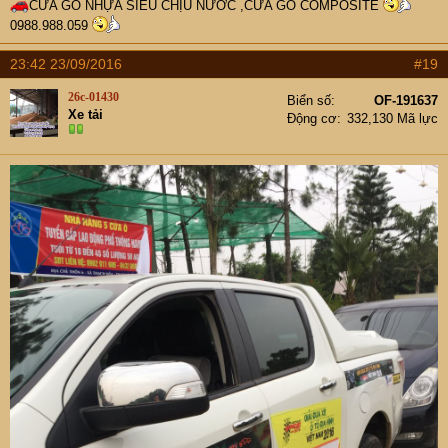
CỬA GỖ NHỰA SIÊU CHỊU NƯỚC ,CỬA GỖ
COMPOSITE
0988.988.059
23:42 23/09/2016
#19
26c-01430
Biển số
OF-191637
Xe tải
Động cơ
332,130 Mã lực