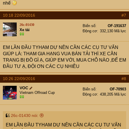
nhể
10:18 22/09/2016
#7
26c-01430
Biển số
OF-191637
Xe tải
Động cơ
332,130 Mã lực
EM LẦN ĐẦU TYHAM DỰ NÊN CẦN CÁC CỤ TƯ VẤN
GIÚP LÀ: THAM GIA HẠNG VUA BÁN TẢI THÌ XE CẦN
TRANG BỊ ĐỒ GÌ Ạ, GIÚP EM VỚI, MUA CHỖ NÀO ,ĐỂ EM
ĐẦU TƯ Ạ, ĐỘI ƠN CÁC CỤ NHIỀU
10:26 22/09/2016
#8
VOC
Biển số
OF-70903
Vietnam Offroad Cup
Động cơ
438,205 Mã lực
26c-01430 nói:
EM LẦN ĐẦU TYHAM DỰ NÊN CẦN CÁC CỤ TƯ VẤN