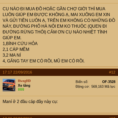
CỤ NÀO ĐI MUA ĐỒ HOẶC GẦN CHỢ GIỜI THÌ MUA
LUÔN GIÚP EM ĐƯỢC KHÔNG Ạ, MAI XUỐNG EM XIN
VÀ GỬI TIỀN LUÔN Ạ, TRÊN EM KHÔNG CÓ NHỮNG ĐỒ
NÀY, ĐƯỜNG PHỐ HÀ NỘI EM KO THUỘC (QUEN ĐI
ĐƯỜNG RỪNG THÔI) CẢM ƠN CỤ NÀO NHIỆT TÌNH
GIÚP EM.
1,BÌNH CỨU HỎA
2,1 CÁP MỀM
3,2 MA NÍ
4, GĂNG TAY EM CÓ RỒI, MŨ EM CÓ RỒI.
17:17 22/09/2016
#12
HwngHD
Biển số
OF-3528
Xe tăng
Động cơ
569,163 Mã lực
Maní ở 2 đầu cáp đây này cụ: