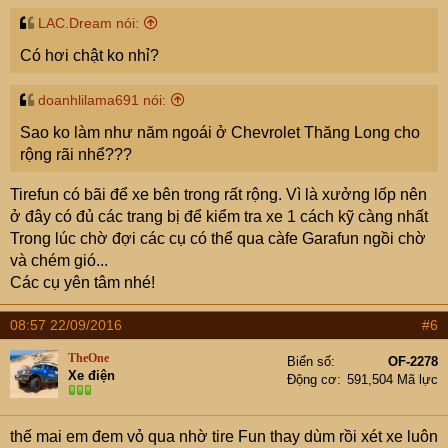
LAC.Dream nói:
Có hơi chật ko nhỉ?
doanhlilama691 nói:
Sao ko làm như năm ngoái ở Chevrolet Thăng Long cho
rộng rãi nhể???
Tirefun có bãi để xe bên trong rất rộng. Vì là xưởng lốp nên
ở đây có đủ các trang bị để kiểm tra xe 1 cách kỹ càng nhất
Trong lúc chờ đợi các cụ có thể qua càfe Garafun ngồi chờ
và chém gió...
Các cụ yên tâm nhé!
08:57 22/09/2016
#6
TheOne
Biển số
OF-2278
Xe điện
Động cơ
591,504 Mã lực
thế mai em đem vỏ qua nhờ tire Fun thay dùm rồi xét xe luôn