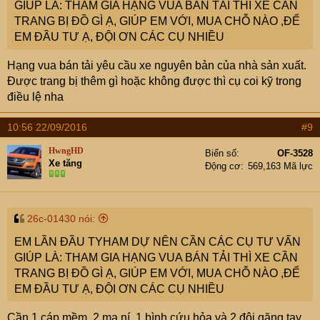
GIÚP LÀ: THAM GIA HẠNG VUA BÁN TẢI THÌ XE CẦN
TRANG BỊ ĐỒ GÌ Ạ, GIÚP EM VỚI, MUA CHỖ NÀO ,ĐỂ
EM ĐẦU TƯ Ạ, ĐỘI ƠN CÁC CỤ NHIỀU
Hạng vua bán tải yêu cầu xe nguyên bản của nhà sản xuất.
Được trang bị thêm gì hoặc không được thì cụ coi kỹ trong
điều lệ nha
10:56 22/09/2016
#9
HwngHD
Biển số
OF-3528
Xe tăng
Động cơ
569,163 Mã lực
26c-01430 nói:
EM LẦN ĐẦU TYHAM DỰ NÊN CẦN CÁC CỤ TƯ VẤN
GIÚP LÀ: THAM GIA HẠNG VUA BÁN TẢI THÌ XE CẦN
TRANG BỊ ĐỒ GÌ Ạ, GIÚP EM VỚI, MUA CHỖ NÀO ,ĐỂ
EM ĐẦU TƯ Ạ, ĐỘI ƠN CÁC CỤ NHIỀU
Cần 1 cáp mềm, 2 ma ní, 1 bình cứu hỏa và 2 đôi găng tay