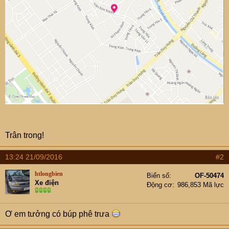
Trân trong!
13:24 21/09/2016
#2
htlongbien
Biển số
OF-50474
Xe điện
Động cơ
986,853 Mã lực
Ơ em tưởng có búp phê trưa