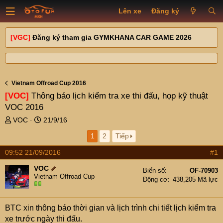
Lên xe
Đăng ký
[VGC]
Đăng ký tham gia GYMKHANA CAR GAME 2026
Vietnam Offroad Cup 2016
[VOC]
Thông báo lịch kiểm tra xe thi đấu, họp kỹ thuật
VOC 2016
T
N
VOC
21/9/16
h
g
1
2
Tiếp
r
à
e
y
09:52 21/09/2016
#1
a
g
d
ử
VOC
Biển số
OF-70903
s
i
Vietnam Offroad Cup
Động cơ
438,205 Mã lực
t
a
r
BTC xin thông báo thời gian và lịch trình chi tiết lịch kiểm tra
t
xe trước ngày thi đấu.