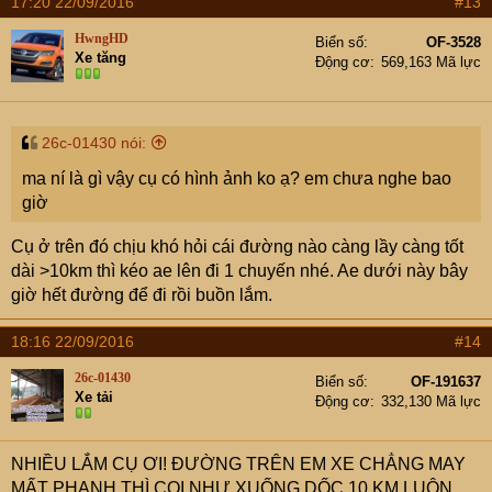
17:20 22/09/2016
#13
HwngHD
Biển số
OF-3528
Xe tăng
Động cơ
569,163 Mã lực
26c-01430 nói:
ma ní là gì vậy cụ có hình ảnh ko ạ? em chưa nghe bao
giờ
Cụ ở trên đó chịu khó hỏi cái đường nào càng lầy càng tốt
dài >10km thì kéo ae lên đi 1 chuyến nhé. Ae dưới này bây
giờ hết đường để đi rồi buồn lắm.
18:16 22/09/2016
#14
26c-01430
Biển số
OF-191637
Xe tải
Động cơ
332,130 Mã lực
NHIỀU LẮM CỤ ƠI! ĐƯỜNG TRÊN EM XE CHẲNG MAY
MẤT PHANH THÌ COI NHƯ XUỐNG DỐC 10 KM LUÔN