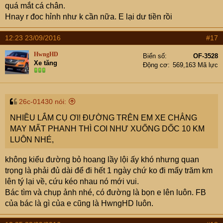
quá mắt cá chân.
Hnay r đoc hỉnh như k cần nữa. E lại dư tiền rồi
12:23 23/09/2016
#17
HwngHD
Biển số
OF-3528
Xe tăng
Động cơ
569,163 Mã lực
26c-01430 nói:
NHIỀU LẮM CỤ ƠI! ĐƯỜNG TRÊN EM XE CHẲNG
MAY MẤT PHANH THÌ COI NHƯ XUỐNG DỐC 10 KM
LUÔN NHÉ,
không kiểu đường bỏ hoang lầy lội ấy khó nhưng quan
trọng là phải đủ dài để đi hết 1 ngày chứ ko đi mấy trăm km
lên tý lại về, cứu kéo nhau nó mới vui.
Bác tìm và chụp ảnh nhé, có đường là bọn e lên luôn. FB
của bác là gì của e cũng là HwngHD luôn.