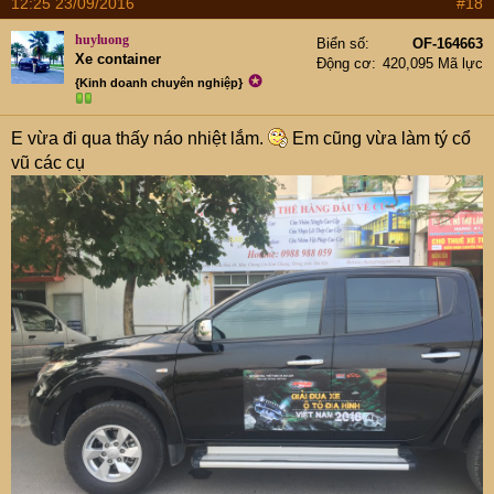
12:25 23/09/2016
#18
huyluong
Biển số
OF-164663
Xe container
Động cơ
420,095 Mã lực
✪
{Kinh doanh chuyên nghiệp}
E vừa đi qua thấy náo nhiệt lắm.
Em cũng vừa làm tý cổ
vũ các cụ