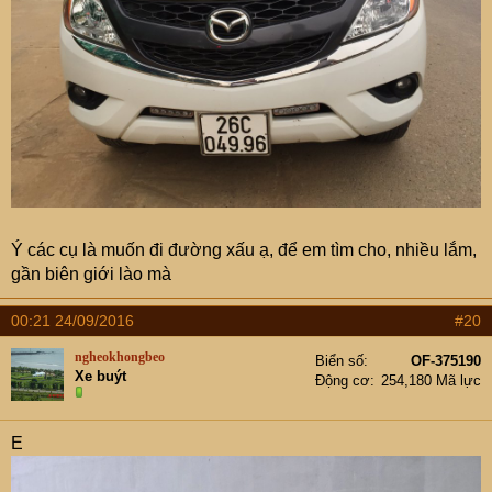
Ý các cụ là muốn đi đường xấu ạ, để em tìm cho, nhiều lắm,
gần biên giới lào mà
00:21 24/09/2016
#20
ngheokhongbeo
Biển số
OF-375190
Xe buýt
Động cơ
254,180 Mã lực
E