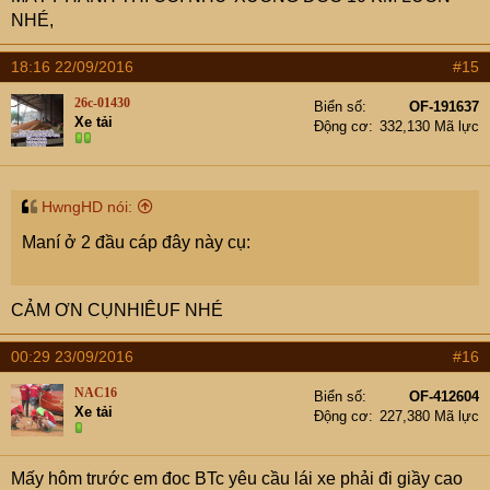
NHÉ,
18:16 22/09/2016
#15
26c-01430
Biển số
OF-191637
Xe tải
Động cơ
332,130 Mã lực
HwngHD nói:
Maní ở 2 đầu cáp đây này cụ:
CẢM ƠN CỤNHIÊUF NHÉ
00:29 23/09/2016
#16
NAC16
Biển số
OF-412604
Xe tải
Động cơ
227,380 Mã lực
Mấy hôm trước em đoc BTc yêu cầu lái xe phải đi giầy cao