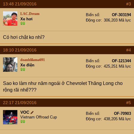
13:48 21/09/2016
#3
LAC.Dream
Biển số
OF-303194
Xe hơi
Động cơ
306,203 Mã lực
Có hơi chật ko nhỉ?
18:10 21/09/2016
#4
doanhlilama691
Biển số
OF-121344
Xe điện
Động cơ
425,251 Mã lực
Sao ko làm như năm ngoái ở Chevrolet Thăng Long cho
rộng rãi nhể???
22:17 21/09/2016
#5
VOC
Biển số
OF-70903
Vietnam Offroad Cup
Động cơ
438,205 Mã lực