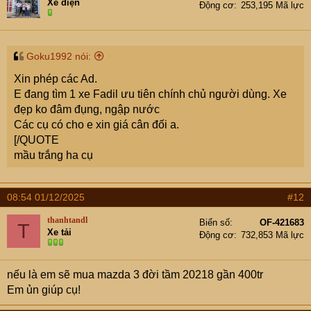
Xe điện
Động cơ
253,195 Mã lực
Goku1992 nói:
Xin phép các Ad.
E đang tìm 1 xe Fadil ưu tiên chính chủ người dùng. Xe
đẹp ko đâm đụng, ngập nước
Các cụ có cho e xin giá cân đối a.
[/QUOTE
mầu trắng ha cụ
08:54 01/12/2025
#12
thanhtandl
Biển số
OF-421683
T
Xe tải
Động cơ
732,853 Mã lực
nếu là em sẽ mua mazda 3 đời tầm 20218 gần 400tr
Em ủn giúp cụ!