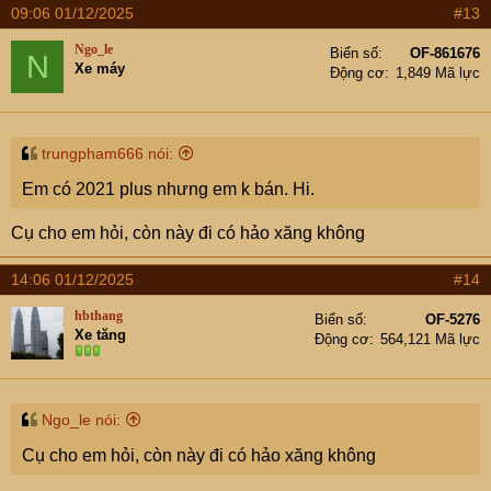
09:06 01/12/2025
#13
Ngo_le
Biển số
OF-861676
N
Xe máy
Động cơ
1,849 Mã lực
trungpham666 nói:
Em có 2021 plus nhưng em k bán. Hi.
Cụ cho em hỏi, còn này đi có hảo xăng không
14:06 01/12/2025
#14
hbthang
Biển số
OF-5276
Xe tăng
Động cơ
564,121 Mã lực
Ngo_le nói:
Cụ cho em hỏi, còn này đi có hảo xăng không