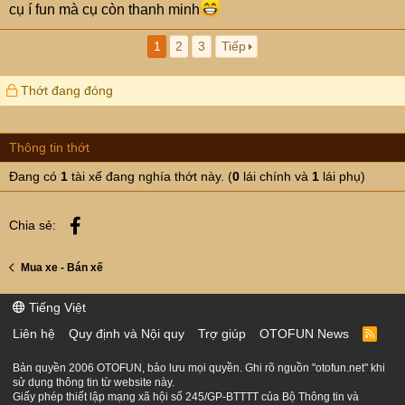
cụ í fun mà cụ còn thanh minh
1
2
3
Tiếp
Thớt đang đóng
Thông tin thớt
Đang có
1
tài xế đang nghía thớt này. (
0
lái chính và
1
lái phụ)
Facebook
Chia sẻ:
Mua xe - Bán xế
Tiếng Việt
Liên hệ
Quy định và Nội quy
Trợ giúp
OTOFUN News
R
S
S
Bản quyền 2006 OTOFUN, bảo lưu mọi quyền. Ghi rõ nguồn "otofun.net" khi
sử dụng thông tin từ website này.
Giấy phép thiết lập mạng xã hội số 245/GP-BTTTT của Bộ Thông tin và