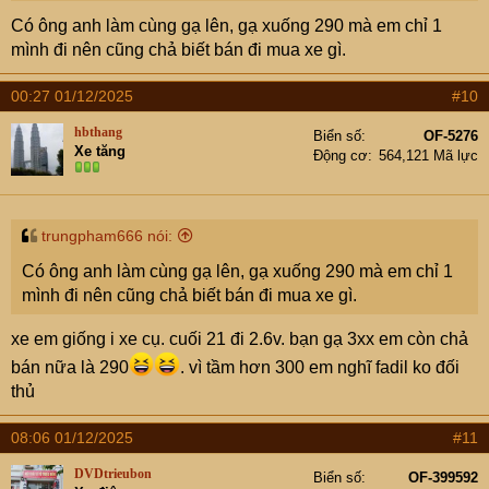
Có ông anh làm cùng gạ lên, gạ xuống 290 mà em chỉ 1
mình đi nên cũng chả biết bán đi mua xe gì.
00:27 01/12/2025
#10
hbthang
Biển số
OF-5276
Xe tăng
Động cơ
564,121 Mã lực
trungpham666 nói:
Có ông anh làm cùng gạ lên, gạ xuống 290 mà em chỉ 1
mình đi nên cũng chả biết bán đi mua xe gì.
xe em giống i xe cụ. cuối 21 đi 2.6v. bạn gạ 3xx em còn chả
bán nữa là 290
. vì tầm hơn 300 em nghĩ fadil ko đối
thủ
08:06 01/12/2025
#11
DVDtrieubon
Biển số
OF-399592