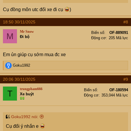
Cụ đồng môn utc đổi xe đi cụ
)
18:50 30/11/2025
#8
Mr Snow
Biển số
OF-889091
M
Đi bộ
Động cơ
205 Mã lực
Em ủn giúp cụ sớm mua đc xe
R
Goku1992
e
a
20:06 30/11/2025
#9
c
t
trungpham666
Biển số
OF-180594
T
i
Xe buýt
Động cơ
353,044 Mã lực
o
n
s
:
Goku1992 nói:
Cụ đổi ý nhắn e