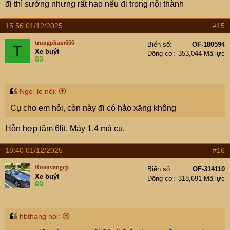
đi thì sướng nhưng rất hao nếu đi trong nội thành
15:56 01/12/2025
#15
trungpham666
Biển số
OF-180594
T
Xe buýt
Động cơ
353,044 Mã lực
Ngo_le nói:
Cụ cho em hỏi, còn này đi có hảo xăng không
Hỗn hợp tầm 6lit. Máy 1.4 mà cụ.
18:40 01/12/2025
#16
Ruouvangcp
Biển số
OF-314110
Xe buýt
Động cơ
318,691 Mã lực
hbthang nói: