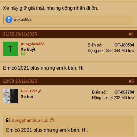
Xe này giữ giá thật, nhưng công nhận đi ổn.
R
Goku1992
e
a
21:32 29/11/2025
#4
c
t
trungpham666
Biển số
OF-180594
T
i
Xe buýt
Động cơ
353,044 Mã lực
o
n
s
Em có 2021 plus nhưng em k bán. Hi.
:
22:58 29/11/2025
#5
Goku1992
Biển số
OF-867784
Xe hơi
Động cơ
8,232 Mã lực
trungpham666 nói:
Em có 2021 plus nhưng em k bán. Hi.