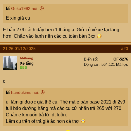
Goku1992 nói:
E xin giá cụ
E bán 279 cách đây hơn 1 tháng ạ. Giờ có vẻ xe lại tăng
hơn. Chắc vào lạnh nên các cụ toàn bán 3xx
21:26 01/12/2025
#20
hbthang
Biển số
OF-5276
Xe tăng
Động cơ
564,121 Mã lực
c
handukims nói:
úi làm gì được giá thế cụ. Thế mà e bán base 2021 đi 2v9
full bảo dưỡng hãng mà các cụ cứ nhắn trả 265 với 270.
Chán e k muốn trả lời dt luôn.
Lắm cụ trên of trả giá ác hơn cả thợ