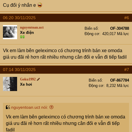
Cụ đổi ý nhắn e
06:20 30/11/2025
#6
nguyentoan.uct
Biển số
OF-304788
Xe điện
Động cơ
420,017 Mã lực
Vk em làm bên geleximco có chương trình bán xe omoda
giá ưu đãi rẻ hơn rất nhiều nhưng cân đối e vẫn đi tiếp fadil
07:14 30/11/2025
#7
Goku1992
Biển số
OF-867784
Xe hơi
Động cơ
8,232 Mã lực
nguyentoan.uct nói:
Vk em làm bên geleximco có chương trình bán xe omoda
giá ưu đãi rẻ hơn rất nhiều nhưng cân đối e vẫn đi tiếp
fadil