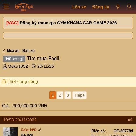
Lên xe
Đăng ký
[VGC]
Đăng ký tham gia GYMKHANA CAR GAME 2026
Mua xe - Bán xế
Tìm mua Fadil
[Đã xong]
T
N
Goku1992
29/11/25
h
g
r
à
Thớt đang đóng
e
y
a
g
d
ử
1
2
3
Tiếp
s
i
Giá
300,000,000 VNĐ
t
a
r
19:53 29/11/2025
#1
t
e
Goku1992
Biển số
OF-867784
r
Xe hơi