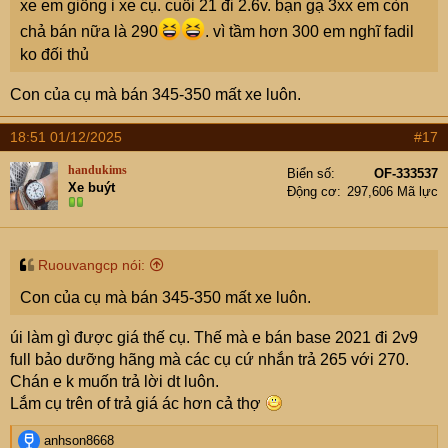
xe em giống i xe cụ. cuối 21 đi 2.6v. bạn gạ 3xx em còn
chả bán nữa là 290
. vì tầm hơn 300 em nghĩ fadil
ko đối thủ
Con của cụ mà bán 345-350 mất xe luôn.
18:51 01/12/2025
#17
handukims
Biển số
OF-333537
Xe buýt
Động cơ
297,606 Mã lực
Ruouvangcp nói:
Con của cụ mà bán 345-350 mất xe luôn.
úi làm gì được giá thế cụ. Thế mà e bán base 2021 đi 2v9
full bảo dưỡng hãng mà các cụ cứ nhắn trả 265 với 270.
Chán e k muốn trả lời dt luôn.
Lắm cụ trên of trả giá ác hơn cả thợ
R
anhson8668