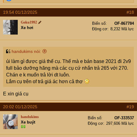
e
a
19:54 01/12/2025
#18
c
t
Goku1992
Biển số
OF-867784
i
Xe hơi
Động cơ
8,232 Mã lực
o
n
s
:
handukims nói:
úi làm gì được giá thế cụ. Thế mà e bán base 2021 đi 2v9
full bảo dưỡng hãng mà các cụ cứ nhắn trả 265 với 270.
Chán e k muốn trả lời dt luôn.
Lắm cụ trên of trả giá ác hơn cả thợ
E xin giá cụ
20:02 01/12/2025
#19
handukims
Biển số
OF-333537
Xe buýt
Động cơ
297,606 Mã lực