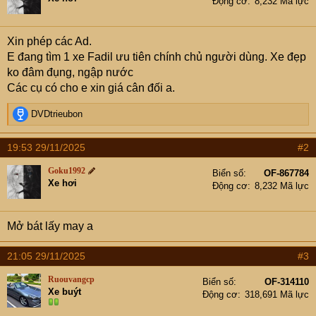
Động cơ
8,232 Mã lực
Xin phép các Ad.
E đang tìm 1 xe Fadil ưu tiên chính chủ người dùng. Xe đẹp
ko đâm đụng, ngập nước
Các cụ có cho e xin giá cân đối a.
R
DVDtrieubon
e
a
19:53 29/11/2025
#2
c
t
Goku1992
Biển số
OF-867784
i
Xe hơi
Động cơ
8,232 Mã lực
o
n
s
Mở bát lấy may a
:
21:05 29/11/2025
#3
Ruouvangcp
Biển số
OF-314110
Xe buýt
Động cơ
318,691 Mã lực