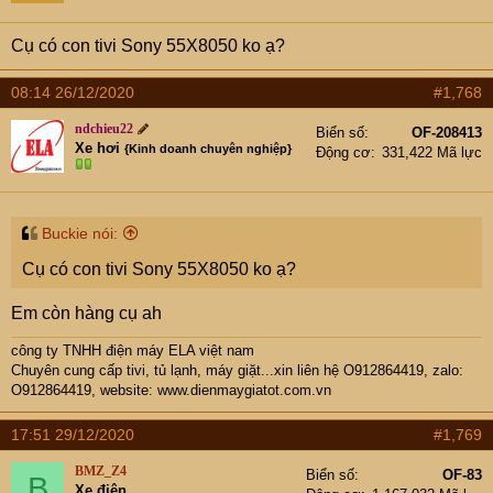
n
s
Cụ có con tivi Sony 55X8050 ko ạ?
:
08:14 26/12/2020
#1,768
ndchieu22
Biển số
OF-208413
Xe hơi
{Kinh doanh chuyên nghiệp}
Động cơ
331,422 Mã lực
Buckie nói:
Cụ có con tivi Sony 55X8050 ko ạ?
Em còn hàng cụ ah
công ty TNHH điện máy ELA việt nam
Chuyên cung cấp tivi, tủ lạnh, máy giặt...xin liên hệ O912864419, zalo:
O912864419, website:
www.dienmaygiatot.com.vn
17:51 29/12/2020
#1,769
BMZ_Z4
Biển số
OF-83
B
Xe điện