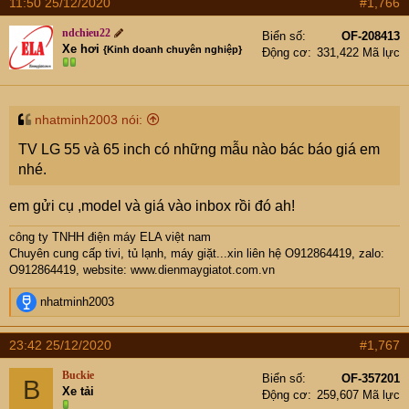
11:50 25/12/2020
#1,766
ndchieu22
Biển số
OF-208413
Xe hơi
{Kinh doanh chuyên nghiệp}
Động cơ
331,422 Mã lực
nhatminh2003 nói:
TV LG 55 và 65 inch có những mẫu nào bác báo giá em
nhé.
em gửi cụ ,model và giá vào inbox rồi đó ah!
công ty TNHH điện máy ELA việt nam
Chuyên cung cấp tivi, tủ lạnh, máy giặt...xin liên hệ O912864419, zalo:
O912864419, website:
www.dienmaygiatot.com.vn
R
nhatminh2003
e
a
23:42 25/12/2020
#1,767
c
t
Buckie
Biển số
OF-357201
B
i
Xe tải
Động cơ
259,607 Mã lực
o