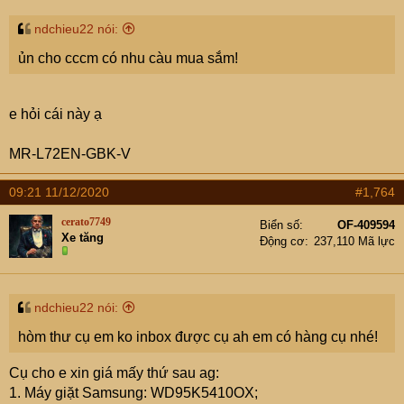
ndchieu22 nói:
ủn cho cccm có nhu càu mua sắm!
e hỏi cái này ạ
MR-L72EN-GBK-V
09:21 11/12/2020
#1,764
cerato7749
Biển số
OF-409594
Xe tăng
Động cơ
237,110 Mã lực
ndchieu22 nói:
hòm thư cụ em ko inbox được cụ ah em có hàng cụ nhé!
Cụ cho e xin giá mấy thứ sau ag:
1. Máy giặt Samsung: WD95K5410OX;