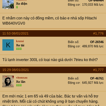
Biển số
OF-646464
Xe điện
Động cơ
170,033 Mã lực
E nhắm con này có đông mềm, có báo e nhá sốp Hitachi
WB640VGV0
11:53 08/01/2021
#1,776
krutoi
Biển số
OF-26546
K
Xe tải
Động cơ
489,870 Mã lực
Tủ lạnh inverter 300L có loại nào giá dưới 7trieu ko thớt?
15:29 08/01/2021
#1,777
vitomxau
Biển số
OF-46761
Xe lăn
Động cơ
645,927 Mã lực
Em mới múc 1 em 65 và 49 của bác. Bác tư vấn và hỗ trợ
nhiệt tình. Mỗi cái có chút không ưng ở bạn chuyển hàng.