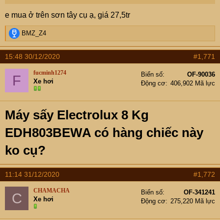
e mua ở trên sơn tây cụ ạ, giá 27,5tr
R
BMZ_Z4
e
a
15:48 30/12/2020
#1,771
c
t
fucminh1274
Biển số
OF-90036
F
i
Xe hơi
Động cơ
406,902 Mã lực
o
n
s
Máy sấy Electrolux 8 Kg
:
EDH803BEWA có hàng chiếc này
ko cụ?
11:14 31/12/2020
#1,772
CHAMACHA
Biển số
OF-341241
C
Xe hơi
Động cơ
275,220 Mã lực