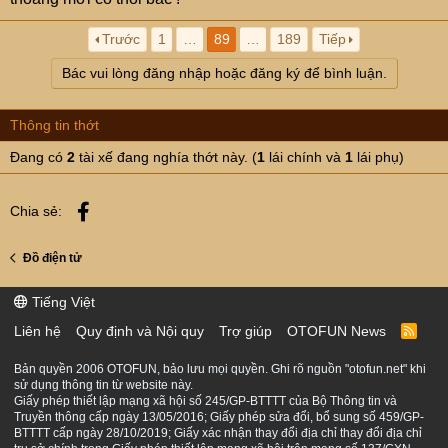
Trước
1
…
89
…
189
Tiếp
Bác vui lòng đăng nhập hoặc đăng ký để bình luận.
Thông tin thớt
Đang có
2
tài xế đang nghía thớt này. (
1
lái chính và
1
lái phụ)
Facebook
Chia sẻ:
Đồ điện tử
Tiếng Việt
Liên hệ
Quy định và Nội quy
Trợ giúp
OTOFUN News
R
S
S
Bản quyền 2006 OTOFUN, bảo lưu mọi quyền. Ghi rõ nguồn "otofun.net" khi
sử dụng thông tin từ website này.
Giấy phép thiết lập mạng xã hội số 245/GP-BTTTT của Bộ Thông tin và
Truyền thông cấp ngày 13/05/2016; Giấy phép sửa đổi, bổ sung số 459/GP-
BTTTT cấp ngày 28/10/2019; Giấy xác nhận thay đổi địa chỉ thay đổi địa chỉ