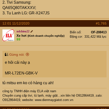
2. Tivi Samsung:
QA65Q80TAKXXV;
3. Tu Lanh LG: GR-X247JS
12:01 11/12/2020
#1,765
ndchieu22
Biển số
OF-208413
Xe hơi
{Kinh doanh chuyên nghiệp}
Động cơ
331,422 Mã lực
Gừng nói:
e hỏi cái này ạ
MR-L72EN-GBK-V
tủ mitsu em ko có hàng cụ ah!
công ty TNHH điện máy ELA việt nam
Chuyên cung cấp tivi, tủ lạnh, máy giặt...xin liên hệ O912864419, zalo:
O912864419, website:
www.dienmaygiatot.com.vn