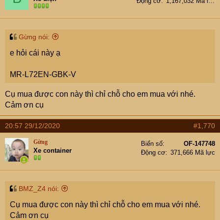
Động cơ
1,167,032 Mã lực
Gừng nói:
e hỏi cái này ạ
MR-L72EN-GBK-V
Cụ mua được con này thì chỉ chỗ cho em mua với nhé.
Cảm ơn cụ
20:57 29/12/2020
#1,770
Gừng
Biển số
OF-147748
Xe container
Động cơ
371,666 Mã lực
BMZ_Z4 nói:
Cụ mua được con này thì chỉ chỗ cho em mua với nhé.
Cảm ơn cụ