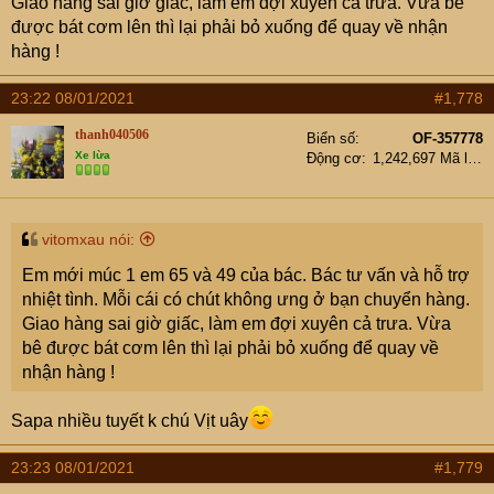
Giao hàng sai giờ giấc, làm em đợi xuyên cả trưa. Vừa bê
được bát cơm lên thì lại phải bỏ xuống để quay về nhận
hàng !
23:22 08/01/2021
#1,778
thanh040506
Biển số
OF-357778
Xe lừa
Động cơ
1,242,697 Mã lực
vitomxau nói:
Em mới múc 1 em 65 và 49 của bác. Bác tư vấn và hỗ trợ
nhiệt tình. Mỗi cái có chút không ưng ở bạn chuyển hàng.
Giao hàng sai giờ giấc, làm em đợi xuyên cả trưa. Vừa
bê được bát cơm lên thì lại phải bỏ xuống để quay về
nhận hàng !
Sapa nhiều tuyết k chú Vịt uây
23:23 08/01/2021
#1,779