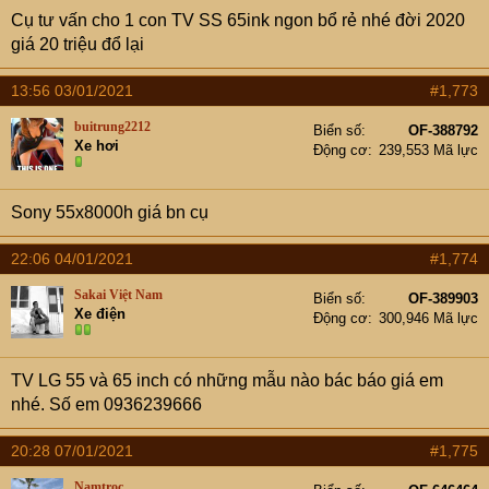
Cụ tư vấn cho 1 con TV SS 65ink ngon bổ rẻ nhé đời 2020
giá 20 triệu đổ lại
13:56 03/01/2021
#1,773
buitrung2212
Biển số
OF-388792
Xe hơi
Động cơ
239,553 Mã lực
Sony 55x8000h giá bn cụ
22:06 04/01/2021
#1,774
Sakai Việt Nam
Biển số
OF-389903
Xe điện
Động cơ
300,946 Mã lực
TV LG 55 và 65 inch có những mẫu nào bác báo giá em
nhé. Số em 0936239666
20:28 07/01/2021
#1,775
Namtroc