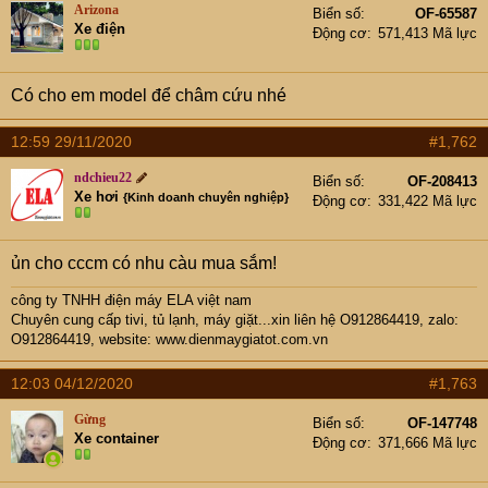
e
Arizona
Biển số
OF-65587
r
Xe điện
Động cơ
571,413 Mã lực
Có cho em model để châm cứu nhé
12:59 29/11/2020
#1,762
ndchieu22
Biển số
OF-208413
Xe hơi
{Kinh doanh chuyên nghiệp}
Động cơ
331,422 Mã lực
ủn cho cccm có nhu càu mua sắm!
công ty TNHH điện máy ELA việt nam
Chuyên cung cấp tivi, tủ lạnh, máy giặt...xin liên hệ O912864419, zalo:
O912864419, website:
www.dienmaygiatot.com.vn
12:03 04/12/2020
#1,763
Gừng
Biển số
OF-147748
Xe container
Động cơ
371,666 Mã lực