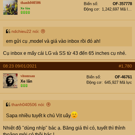
thanh040506
Biển số
OF-357778
Xe lừa
Động cơ
1,242,697 Mã lực
ndchieu22 nói:
em gửi cụ ,model và giá vào inbox rồi đó ah!
Cụ inbox e mấy cái LG và SS từ 43 đến 65 inches cụ nhé.
08:23 09/01/2021
#1,780
vitomxau
Biển số
OF-46761
Xe lăn
Động cơ
645,927 Mã lực
thanh040506 nói:
Sapa nhiều tuyết k chú Vịt uây
Nhiệt độ "dùng nhíp" bác ạ. Băng giá thì có, tuyết thì thỉnh
thoảng mới có thôi bác !