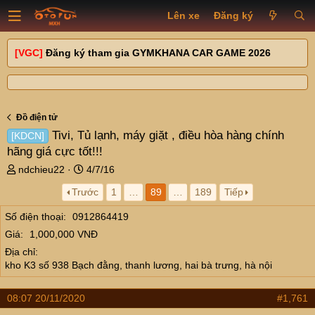
Lên xe
Đăng ký
[VGC]
Đăng ký tham gia GYMKHANA CAR GAME 2026
Đồ điện tử
Tivi, Tủ lạnh, máy giặt , điều hòa hàng chính
[KDCN]
hãng giá cực tốt!!!
T
N
ndchieu22
4/7/16
h
g
Trước
1
…
89
…
189
Tiếp
r
à
e
y
Số điện thoại
0912864419
a
g
Giá
1,000,000 VNĐ
d
ử
s
i
Địa chỉ
t
kho K3 số 938 Bạch đằng, thanh lương, hai bà trưng, hà nội
a
r
08:07 20/11/2020
#1,761
t