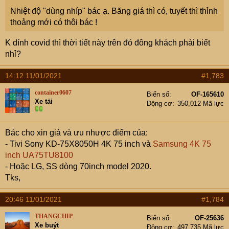
Nhiệt độ "dùng nhíp" bác ạ. Băng giá thì có, tuyết thì thỉnh
thoảng mới có thôi bác !
K dính covid thì thời tiết này trên đó đông khách phải biết
nhỉ?
14:12 11/01/2021
#1,783
container0607
Biển số
OF-165610
Xe tải
Động cơ
350,012 Mã lực
Bác cho xin giá và ưu nhược điểm của:
- Tivi Sony KD-75X8050H 4K 75 inch và
Samsung 4K 75
inch UA75TU8100
- Hoặc LG, SS dòng 70inch model 2020.
Tks,
20:46 11/01/2021
#1,784
THANGCHIP
Biển số
OF-25636
Xe buýt
Động cơ
497,735 Mã lực