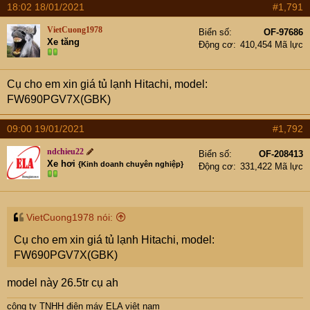
18:02 18/01/2021
#1,791
VietCuong1978
Biển số
OF-97686
Xe tăng
Động cơ
410,454 Mã lực
Cụ cho em xin giá tủ lạnh Hitachi, model:
FW690PGV7X(GBK)
09:00 19/01/2021
#1,792
ndchieu22
Biển số
OF-208413
Xe hơi
{Kinh doanh chuyên nghiệp}
Động cơ
331,422 Mã lực
VietCuong1978 nói:
Cụ cho em xin giá tủ lạnh Hitachi, model:
FW690PGV7X(GBK)
model này 26.5tr cụ ah
công ty TNHH điện máy ELA việt nam