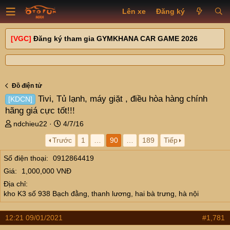
Lên xe
Đăng ký
[VGC]
Đăng ký tham gia GYMKHANA CAR GAME 2026
Đồ điện tử
Tivi, Tủ lạnh, máy giặt , điều hòa hàng chính
[KDCN]
hãng giá cực tốt!!!
T
N
ndchieu22
4/7/16
h
g
Trước
1
…
90
…
189
Tiếp
r
à
e
y
Số điện thoại
0912864419
a
g
Giá
1,000,000 VNĐ
d
ử
s
i
Địa chỉ
t
kho K3 số 938 Bạch đằng, thanh lương, hai bà trưng, hà nội
a
r
12:21 09/01/2021
#1,781
t