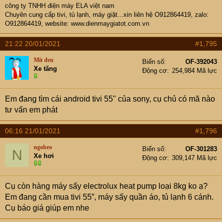
công ty TNHH điện máy ELA việt nam
Chuyên cung cấp tivi, tủ lạnh, máy giặt...xin liên hệ O912864419, zalo:
O912864419, website:
www.dienmaygiatot.com.vn
21:22 20/01/2021
#1,795
Mít đen
Biển số
OF-392043
Xe tăng
Động cơ
254,984 Mã lực
Em đang tìm cái android tivi 55" của sony, cụ chủ có mã nào
tư vấn em phát
06:16 21/01/2021
#1,796
ngobeo
Biển số
OF-301283
N
Xe hơi
Động cơ
309,147 Mã lực
Cụ còn hàng máy sấy electrolux heat pump loại 8kg ko ạ?
Em đang cần mua tivi 55”, máy sấy quần áo, tủ lạnh 6 cánh.
Cụ báo giá giúp em nhe