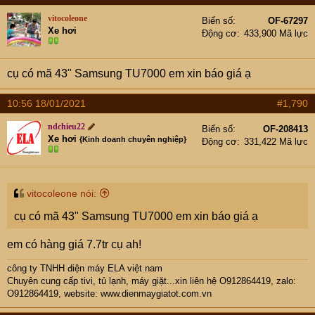
vitocoleone
Biển số
OF-67297
Xe hơi
Động cơ
433,900 Mã lực
cụ có mã 43" Samsung TU7000 em xin báo giá ạ
10:56 18/01/2021
#1,790
ndchieu22
Biển số
OF-208413
Xe hơi
{Kinh doanh chuyên nghiệp}
Động cơ
331,422 Mã lực
vitocoleone nói:
cụ có mã 43" Samsung TU7000 em xin báo giá ạ
em có hàng giá 7.7tr cụ ah!
công ty TNHH điện máy ELA việt nam
Chuyên cung cấp tivi, tủ lạnh, máy giặt...xin liên hệ O912864419, zalo:
O912864419, website:
www.dienmaygiatot.com.vn