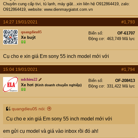
Chuyên cung cấp tivi, tủ lạnh, máy giặt...xin liên hệ O912864419, zalo:
O912864419, website:
www.dienmaygiatot.com.vn
14:27 19/01/2021
#1,793
quangdieu05
Biển số
OF-61707
Xe buýt
Động cơ
463,749 Mã lực
Cụ cho e xin giá Em sony 55 inch model mới với
15:04 19/01/2021
#1,794
ndchieu22
Biển số
OF-208413
Xe hơi
{Kinh doanh chuyên nghiệp}
Động cơ
331,422 Mã lực
quangdieu05 nói:
Cụ cho e xin giá Em sony 55 inch model mới với
em gửi cụ model và giá vào inbox rồi đó ah!