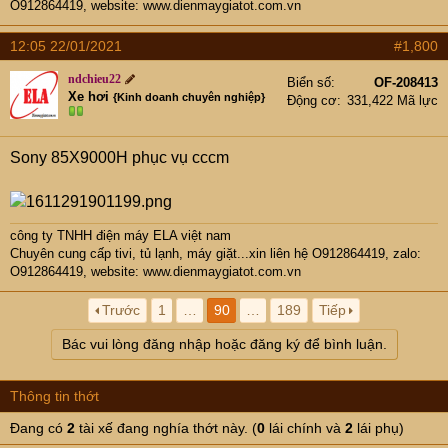
O912864419, website:
www.dienmaygiatot.com.vn
12:05 22/01/2021
#1,800
ndchieu22
Biển số
OF-208413
Xe hơi
{Kinh doanh chuyên nghiệp}
Động cơ
331,422 Mã lực
Sony 85X9000H phục vụ cccm
công ty TNHH điện máy ELA việt nam
Chuyên cung cấp tivi, tủ lạnh, máy giặt...xin liên hệ O912864419, zalo:
O912864419, website:
www.dienmaygiatot.com.vn
Trước
1
…
90
…
189
Tiếp
Bác vui lòng đăng nhập hoặc đăng ký để bình luận.
Thông tin thớt
Đang có
2
tài xế đang nghía thớt này. (
0
lái chính và
2
lái phụ)