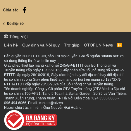
Facebook
Chia sẻ:
Đồ điện tử
Tiếng Việt
Liên hệ
Quy định và Nội quy
Trợ giúp
OTOFUN News
R
S
S
Bản quyền 2006 OTOFUN, bảo lưu mọi quyền. Ghi rõ nguồn "otofun.net" khi
sử dụng thông tin từ website này.
Giấy phép thiết lập mạng xã hội số 245/GP-BTTTT của Bộ Thông tin và
Truyền thông cấp ngày 13/05/2016; Giấy phép sửa đổi, bổ sung số 459/GP-
BTTTT cấp ngày 28/10/2019; Giấy xác nhận thay đổi địa chỉ thay đổi địa chỉ
trụ sở chính trong Giấy phép thiết lập mạng xã hội trên mạng số 137/GXN-
PTTH&TTĐT cấp ngày 28/06/2024 của Bộ Thông tin và Truyền thông.
Tên doanh nghiệp: Công ty Cổ phần OTV Truyền thông (OTV Media) Địa chỉ
trụ sở chính: T05-VP21, Tầng 5 Tòa nhà Stellar Garden, Số 35 Lê Văn Thiêm,
Thanh Xuân Trung, Thanh Xuân, TP Hà Nội Điện thoại: 024.3555.8066 -
096.494.6066; Email: contact@otv.vn
Người chịu trách nhiệm: Ông Nguyễn Đại Hoàng.