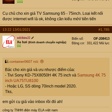
Cụ chủ cho xin giá TV Samsung 65 - 75inch. Loại kết nối
được internet wifi là ok, không cần kiểu mới/ tiên tiến
13:22 13/01/2021
#1,785
ndchieu22
Biển số
OF-208413
Xe hơi
{Kinh doanh chuyên nghiệp}
Động cơ
331,422 Mã lực
container0607 nói:
Bác cho xin giá và ưu nhược điểm của:
- Tivi Sony KD-75X8050H 4K 75 inch và
Samsung 4K 75
inch UA75TU8100
- Hoặc LG, SS dòng 70inch model 2020.
Tks,
em gửi cụ giá vào inbox rồi đó ah!
công ty TNHH điện máy ELA việt nam