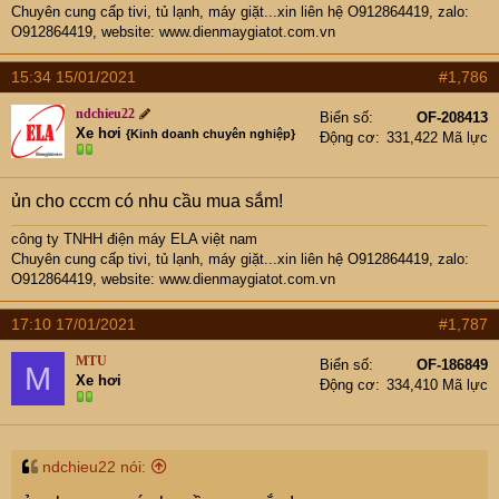
Chuyên cung cấp tivi, tủ lạnh, máy giặt...xin liên hệ O912864419, zalo:
O912864419, website:
www.dienmaygiatot.com.vn
15:34 15/01/2021
#1,786
ndchieu22
Biển số
OF-208413
Xe hơi
{Kinh doanh chuyên nghiệp}
Động cơ
331,422 Mã lực
ủn cho cccm có nhu cầu mua sắm!
công ty TNHH điện máy ELA việt nam
Chuyên cung cấp tivi, tủ lạnh, máy giặt...xin liên hệ O912864419, zalo:
O912864419, website:
www.dienmaygiatot.com.vn
17:10 17/01/2021
#1,787
MTU
Biển số
OF-186849
M
Xe hơi
Động cơ
334,410 Mã lực
ndchieu22 nói: