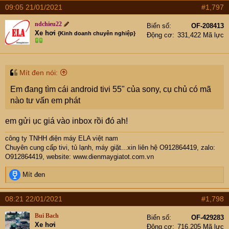
09:05 21/01/2021
#1,797
ndchieu22
Biển số
OF-208413
Xe hơi
{Kinh doanh chuyên nghiệp}
Động cơ
331,422 Mã lực
Mít đen nói:
Em đang tìm cái android tivi 55" của sony, cụ chủ có mã
nào tư vấn em phát
em gửi ục giá vào inbox rồi đó ah!
công ty TNHH điện máy ELA việt nam
Chuyên cung cấp tivi, tủ lạnh, máy giặt...xin liên hệ O912864419, zalo:
O912864419, website:
www.dienmaygiatot.com.vn
R
Mít đen
e
a
08:21 22/01/2021
#1,798
c
t
Bui Bach
Biển số
OF-429283
i
Xe hơi
Động cơ
716,205 Mã lực