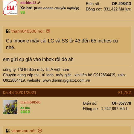
e
ndchieu22
Biển số
OF-208413
r
Xe hơi
{Kinh doanh chuyên nghiệp}
Động cơ
331,422 Mã lực
thanh040506 nói:
Cụ inbox e mấy cái LG và SS từ 43 đến 65 inches cụ
nhé.
em gửi cụ giá vào inbox rồi đó ah
công ty TNHH điện máy ELA việt nam
Chuyên cung cấp tivi, tủ lạnh, máy giặt...xin liên hệ O912864419, zalo:
O912864419, website:
www.dienmaygiatot.com.vn
05:48 10/01/2021
#1,782
thanh040506
Biển số
OF-357778
Xe lừa
Động cơ
1,242,697 Mã lực
vitomxau nói: