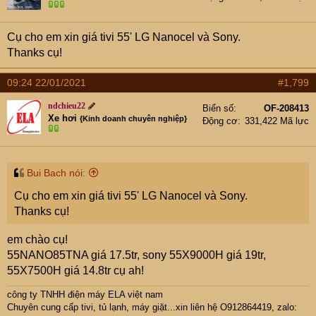
o
n
s
Cụ cho em xin giá tivi 55' LG Nanocel và Sony.
:
Thanks cụ!
09:24 22/01/2021
#1,799
ndchieu22
Biển số
OF-208413
Xe hơi
{Kinh doanh chuyên nghiệp}
Động cơ
331,422 Mã lực
Bui Bach nói:
Cụ cho em xin giá tivi 55' LG Nanocel và Sony.
Thanks cụ!
em chào cụ!
55NANO85TNA giá 17.5tr, sony 55X9000H giá 19tr,
55X7500H giá 14.8tr cụ ah!
công ty TNHH điện máy ELA việt nam
Chuyên cung cấp tivi, tủ lạnh, máy giặt...xin liên hệ O912864419, zalo: