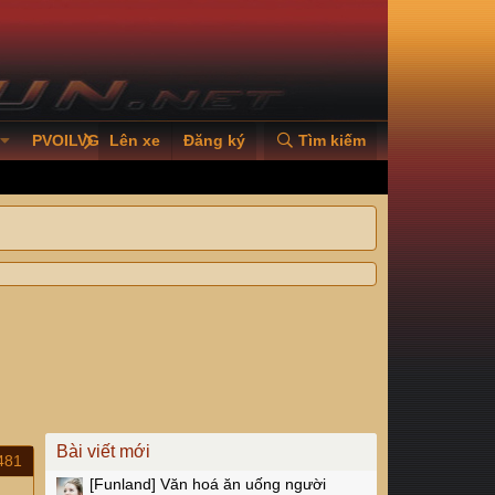
PVOILVGC2026
Lên xe
Đăng ký
Tìm kiếm
Bài viết mới
481
[Funland]
Văn hoá ăn uống người