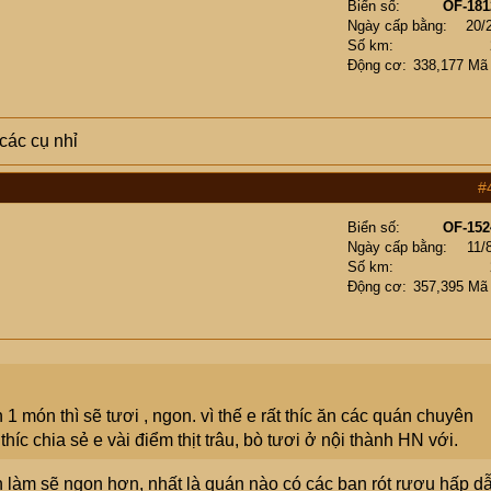
Biển số
OF-181
Ngày cấp bằng
20/
Số km
Động cơ
338,177 Mã
́c cụ nhỉ
#
Biển số
OF-152
Ngày cấp bằng
11/
Số km
Động cơ
357,395 Mã
 1 món thì sẽ tươi , ngon. vì thế e rất thíc ăn các quán chuyên
híc chia sẻ e vài điểm thịt trâu, bò tươi ở nội thành HN với.
 làm sẽ ngon hơn, nhất là quán nào có các bạn rót rượu hấp d