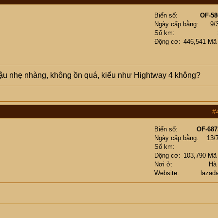
Biển số
OF-58
Ngày cấp bằng
9/
Số km
Động cơ
446,541 Mã
hậu nhẹ nhàng, không ồn quá, kiểu như Hightway 4 không?
#
Biển số
OF-687
Ngày cấp bằng
13/
Số km
Động cơ
103,790 Mã
Nơi ở
Hà
Website
lazad