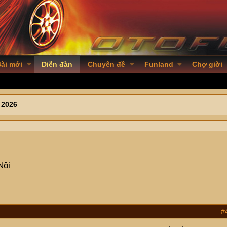
ài mới
Diễn đàn
Chuyên đề
Funland
Chợ giời
 2026
Nội
#