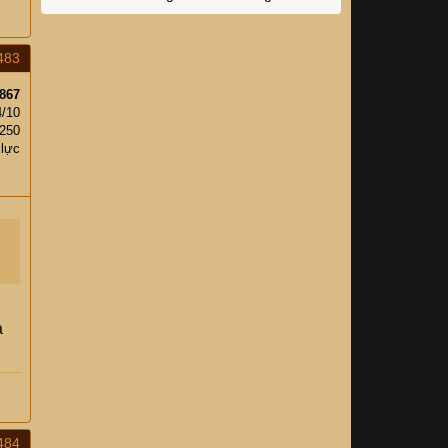
483
867
4/10
250
 lực
a
484