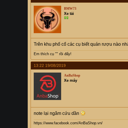
BMW73
Xe tải
Trên khu phố cổ các cụ biết quán rượu nào n
Em thích cụ "
" rồi đấy!
13:22 19/08/2019
AnBaShop
Xe máy
note lại ngâm cứu dần
https://www.facebook.com/AnBaShop.vn/