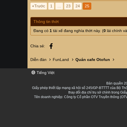
Trước
1
…
23
24
25
Thông tin thớt
Đang có
1
tài xế đang nghía thớt này. (
0
lái chính v
Facebook
Chia sẻ:
Diễn đàn
FunLand
Quán cafe Otofun
Tiếng Việt
Bản quyền 20
Giấy phép thiết lập mạng xã hội số 245/GP-BTTTT của Bộ Thô
thay đổi địa chỉ trụ sở chính trong 
Tên doanh nghiệp: Công ty Cổ phần OTV Truyền thông (OTV 