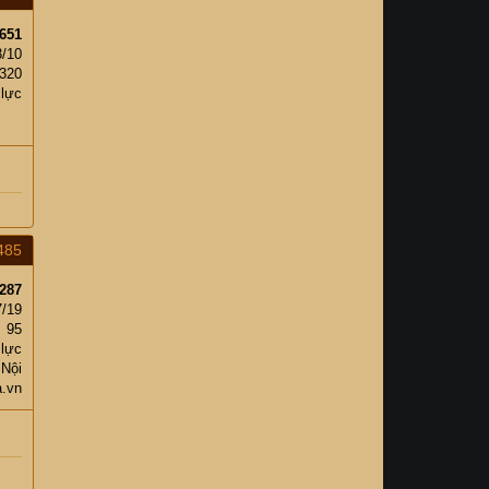
651
3/10
320
 lực
485
287
7/19
95
 lực
 Nội
a.vn