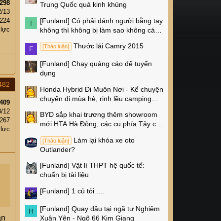
298
Trung Quốc quá kinh khủng
2/13
[Funland]
Có phải đánh người bằng tay
224
I
 lực
không thì không bị làm sao không các
cụ?
Thước lái Camry 2015
[Thảo luận]
F
[Funland]
Chạy quảng cáo để tuyển
dụng
482
Honda Hybrid Đi Muôn Nơi - Kể chuyện
chuyến đi mùa hè, rinh lều camping
409
Naturehike 4 triệu về nhà!
8/12
BYD sắp khai trương thêm showroom
267
mới HTA Hà Đông, các cụ phía Tây có
 lực
thêm chỗ xem xe rồi!
Làm lại khóa xe oto
[Thảo luận]
Outlander?
[Funland]
Vật lí THPT hệ quốc tế:
chuẩn bị tài liệu
[Funland]
1 củ tỏi ....
[Funland]
Quay đầu tại ngã tư Nghiêm
H
ẫn
Xuân Yên - Ngõ 66 Kim Giang