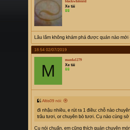
blackwhitentd
s
i
Xe tải
t
a
r
t
e
Lâu lắm không khám phá được quán nào mới ca
r
18:54 02/07/2019
mazda1279
M
Xe tải
Altis09 nói:
đi nhậu nhiều, e rút ra 1 điều: chỗ nào chuyên
trâu tươi, or chuyên bò tươi. Cụ nào cùng sở t
Cụ nói chuẩn, em cũng thích quán chuyên món