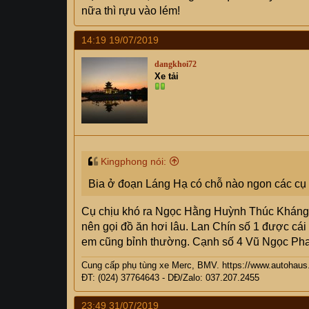
nữa thì rựu vào lém!
14:19 19/07/2019
dangkhoi72
Xe tải
Kingphong nói:
Bia ở đoạn Láng Hạ có chỗ nào ngon các cụ 
Cụ chịu khó ra Ngọc Hằng Huỳnh Thúc Kháng
nên gọi đồ ăn hơi lâu. Lan Chín số 1 được cái
em cũng bỉnh thường. Cạnh số 4 Vũ Ngọc Phan
Cung cấp phụ tùng xe Merc, BMV. https://www.autohaus
ĐT: (024) 37764643 - DĐ/Zalo: 037.207.2455
23:49 31/07/2019