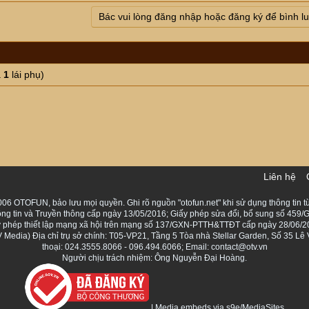
Bác vui lòng đăng nhập hoặc đăng ký để bình l
à
1
lái phụ)
Liên hệ
06 OTOFUN, bảo lưu mọi quyền. Ghi rõ nguồn "otofun.net" khi sử dụng thông tin từ
ng tin và Truyền thông cấp ngày 13/05/2016; Giấy phép sửa đổi, bổ sung số 459/G
Giấy phép thiết lập mạng xã hội trên mạng số 137/GXN-PTTH&TTĐT cấp ngày 28/06/2
Media) Địa chỉ trụ sở chính: T05-VP21, Tầng 5 Tòa nhà Stellar Garden, Số 35 L
thoại: 024.3555.8066 - 096.494.6066; Email: contact@otv.vn
Người chịu trách nhiệm: Ông Nguyễn Đại Hoàng.
|
Media embeds via s9e/MediaSites