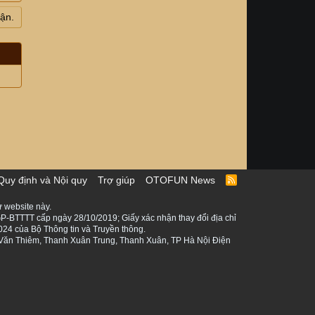
uận.
Quy định và Nội quy
Trợ giúp
OTOFUN News
R
S
S
 website này.
P-BTTTT cấp ngày 28/10/2019; Giấy xác nhận thay đổi địa chỉ
024 của Bộ Thông tin và Truyền thông.
ê Văn Thiêm, Thanh Xuân Trung, Thanh Xuân, TP Hà Nội Điện