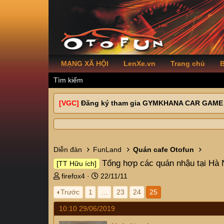
MẠNG XÃ HỘI
LenXe.vn
Trang chủ
B
Tìm kiếm
[VGC]
Đăng ký tham gia GYMKHANA CAR GAME
Diễn đàn
FunLand
Quán cafe Otofun
Tổng hợp các quán nhậu tại Hà 
[TT Hữu ích]
T
N
firefox4
22/11/11
h
g
Trước
1
…
23
24
25
r
à
e
y
10:10 29/06/2019
a
g
d
ử