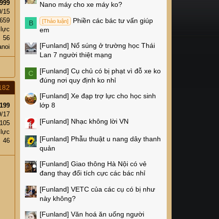
999
Nano máy cho xe máy ko?
0/15
Phiền các bác tư vấn giúp
659
[Thảo luận]
B
 lực
em
56
[Funland]
Nổ súng ở trường học Thái
anoi
Lan 7 người thiệt mạng
[Funland]
Cụ chủ có bị phạt vì đỗ xe ko
C
đúng nơi quy định ko nhỉ
182
[Funland]
Xe đạp trợ lực cho học sinh
lớp 8
199
9/17
[Funland]
Nhạc không lời VN
105
 lực
[Funland]
Phẫu thuật u nang dây thanh
46
quản
[Funland]
Giao thông Hà Nội có vẻ
đang thay đổi tích cực các bác nhỉ
[Funland]
VETC của các cụ có bị như
này không?
[Funland]
Văn hoá ăn uống người