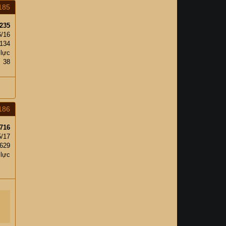
185
235
6/16
134
 lực
38
186
716
5/17
,629
 lực