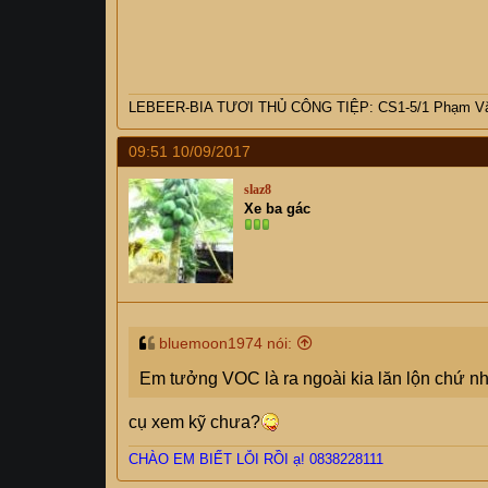
LEBEER-BIA TƯƠI THỦ CÔNG TIỆP: CS1-5/1 Phạm Văn
09:51 10/09/2017
slaz8
Xe ba gác
bluemoon1974 nói:
Em tưởng VOC là ra ngoài kia lăn lộn chứ nh
cụ xem kỹ chưa?
CHÀO
EM BIẾT LỖI RỒI
ạ! 0838228111