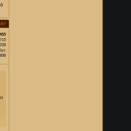
đó
187
455
2/10
,038
 lực
898
ẳn