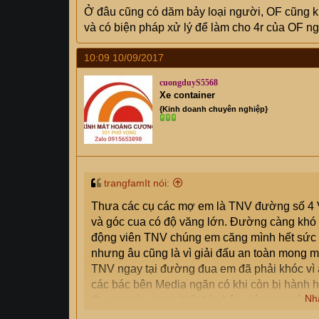
Ở đâu cũng có dăm bảy loại người, OF cũng kh
và có biện pháp xử lý để làm cho 4r của OF 
10:09 10/09/2017
cuongduyS5568
Xe container
{Kinh doanh chuyên nghiệp}
trangfamIt nói:
Thưa các cụ các mợ em là TNV đường số 4 
và góc cua có độ văng lớn. Đường càng khó
động viên TNV chúng em căng mình hết sức n
nhưng âu cũng là vì giải đấu an toàn mong
TNV ngay tại đường đua em đã phải khóc vì ấ
các bác bên Media ngăn có khi còn bị hành h
Nh
Cụ mợ nào quen biết thì nhắn giùm em câu: 