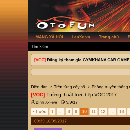
MẠNG XÃ HỘI
LenXe.vn
Trang chủ
B
Tìm kiếm
[VGC]
Đăng ký tham gia GYMKHANA CAR GAME
Diễn đàn
Trên từng cây số
Phòng truyền thống
[VOC]
Tường thuật trực tiếp VOC 2017
T
N
Bình X-Five
9/9/17
h
g
Trước
1
…
8
9
10
11
12
…
18
r
à
e
y
09:39 10/09/2017
a
g
d
ử