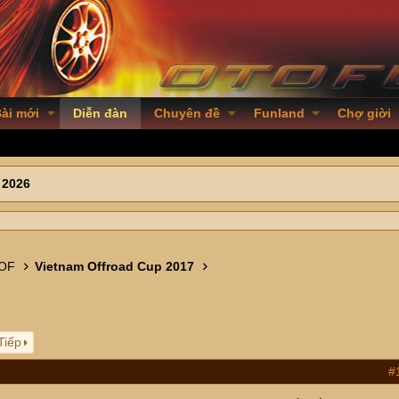
ài mới
Diễn đàn
Chuyên đề
Funland
Chợ giời
 2026
 OF
Vietnam Offroad Cup 2017
Tiếp
#