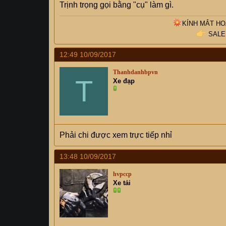
Trịnh trọng gọi bằng "cụ" làm gì.
KÍNH MẮT H
SALE
12:49 10/09/2017
Thanhdanhbpvn
T
Xe đạp
Phải chi được xem trực tiếp nhỉ
13:48 10/09/2017
hvpccp
Xe tải