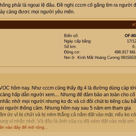
ông phải là ngoại lệ đâu. Đề nghị cccm cố gắng tìm ra người 
ngày càng được mọi người yêu mến.
#
Biển số
OF-80
Ngày cấp bằng
17/1
Số km
6
Động cơ
498,917 Mã
Nơi ở
Kính Mắt Hoàng Cương 0915653
VOC hôm nay. Như cccm cũng thấy đg 4 là đường dùng cáp tới
 càng hấp dẫn người xem.... Nhưng để đảm bảo an toàn cho cổ
hắc nhở mọi người nhưng ko đc và có đôi chút to tiếng cáu b
 mọi người thông cảm. Nhưng hôm nay sau 5 năm em tham gia
m ức vì bị chửi và bị ném thẳng cả nắm đất vào mặt, nếu ko có
ung vì nhắc nhở. Và đây là ảnh của cụ đã ném đất vào mặt em.
ấn vào đây để mở rộng...
" Cụ hèn lắm. " Em cảm ơn.