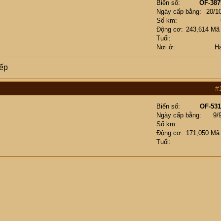
Biển số
OF-387
Ngày cấp bằng
20/1
Số km
Động cơ
243,614 Mã
Tuổi
Nơi ở
H
iếp
#
Biển số
OF-531
Ngày cấp bằng
9/
Số km
Động cơ
171,050 Mã
Tuổi