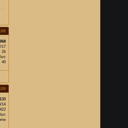
188
068
2/17
26
 lực
40
189
133
3/14
422
 lực
ome