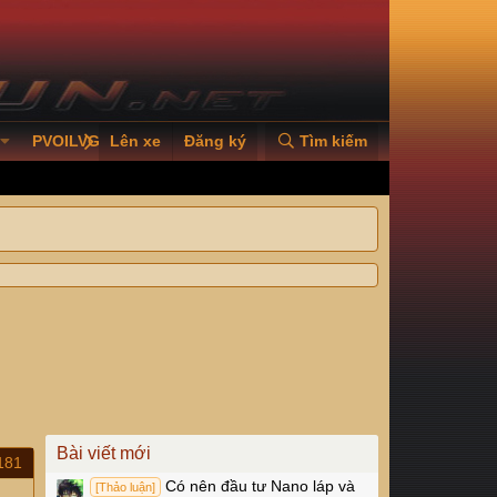
PVOILVGC2026
Lên xe
Đăng ký
Tìm kiếm
Bài viết mới
181
Có nên đầu tư Nano láp và
[Thảo luận]