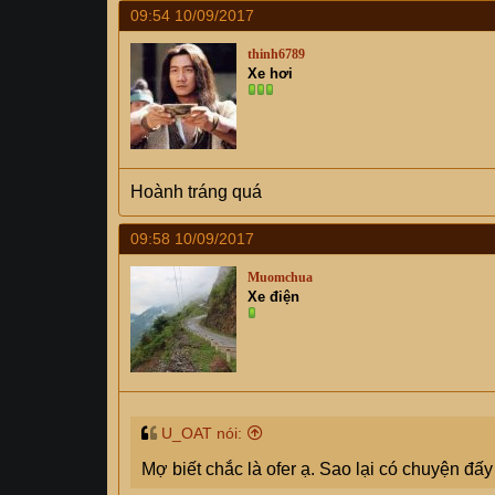
09:54 10/09/2017
thinh6789
Xe hơi
Hoành tráng quá
09:58 10/09/2017
Muomchua
Xe điện
U_OAT nói:
Mợ biết chắc là ofer ạ. Sao lại có chuyện đấ