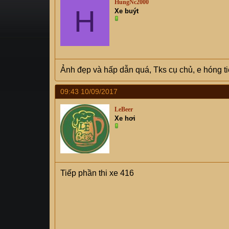
HungNc2000
s
H
i
Xe buýt
t
a
r
t
e
r
Ảnh đẹp và hấp dẫn quá, Tks cụ chủ, e hóng t
09:43 10/09/2017
LeBeer
Xe hơi
Tiếp phần thi xe 416