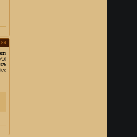
184
831
9/10
,325
 lực