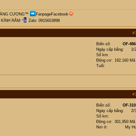
OÀNG CƯƠNG
™
FanpageFacebook
 KÍNH RÂM
Zalo: 0915653898​
#
Biển số
OF-486
Ngày cấp bằng
1/
Số km
Động cơ
192,160 Mã
Tuổi
#
Biển số
OF-310
Ngày cấp bằng
2/
Số km
Động cơ
301,950 Mã
Nơi ở
My H