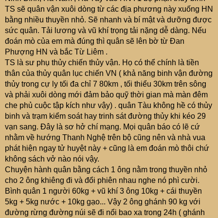
TS sẽ quân vận xuôi dòng từ các địa phương này xuống HN
bằng nhiều thuyền nhỏ. Sẽ nhanh và bí mật và dưỡng được
sức quân. Tải lương và vũ khí trọng tải nặng dễ dàng. Nếu
đoán mò của em mà đúng thì quân sẽ lên bờ từ Đan
Phượng HN và bắc Từ Liêm .
TS là sư phụ thủy chiến thủy vận. Họ có thể chính là tiền
thân của thủy quân lục chiến VN ( khả năng binh vận đường
thủy trong cự ly tối đa chỉ 7 80km , tối thiểu 30km trên sông
và phải xuôi dòng mới đảm bảo quỹ thời gian mà màn đêm
che phủ cuộc tập kích như vậy) . quân Tàu không hề có thủy
binh và trạm kiểm soát hay trinh sát đường thủy khi kéo 29
vạn sang. Đây là sơ hở chí mạng. Mọi quân báo có lẽ cứ
nhằm về hướng Thanh Nghệ trên bộ cũng nên và nhà vua
phát hiện ngay tử huyệt này + cũng là em đoán mò thôi chứ
không sách vở nào nói vậy.
Chuyện hành quân bằng cách 1 ông nằm trong thuyền nhỏ
cho 2 ông khiêng đi và đổi phiên nhau nghe nó phì cười.
Bình quân 1 người 60kg + vũ khí 3 ông 10kg + cái thuyền
5kg + 5kg nước + 10kg gạo... Vậy 2 ông ghánh 90 kg với
đường rừng đường núi sẽ đi nổi bao xa trong 24h ( ghánh