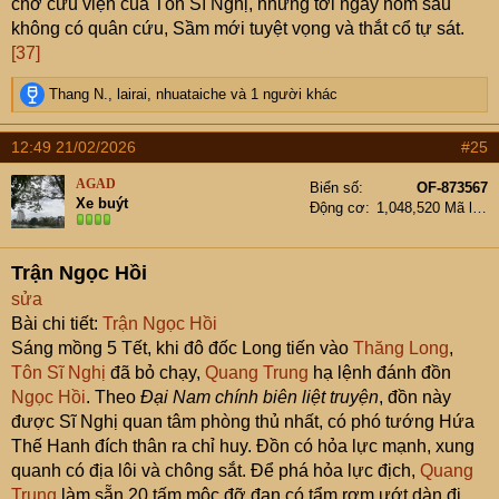
chờ cứu viện của Tôn Sĩ Nghị, nhưng tới ngày hôm sau
không có quân cứu, Sầm mới tuyệt vọng và thắt cổ tự sát.
[37]
R
Thang N.
,
lairai
,
nhuataiche
và 1 người khác
e
a
12:49 21/02/2026
#25
c
t
AGAD
Biển số
OF-873567
i
Xe buýt
Động cơ
1,048,520 Mã lực
o
n
s
Trận Ngọc Hồi
:
sửa
Bài chi tiết:
Trận Ngọc Hồi
Sáng mồng 5 Tết, khi đô đốc Long tiến vào
Thăng Long
,
Tôn Sĩ Nghị
đã bỏ chạy,
Quang Trung
hạ lệnh đánh đồn
Ngọc Hồi
. Theo
Đại Nam chính biên liệt truyện
, đồn này
được Sĩ Nghị quan tâm phòng thủ nhất, có phó tướng Hứa
Thế Hanh đích thân ra chỉ huy. Đồn có hỏa lực mạnh, xung
quanh có địa lôi và chông sắt. Để phá hỏa lực địch,
Quang
Trung
làm sẵn 20 tấm mộc đỡ đạn có tẩm rơm ướt dàn đi