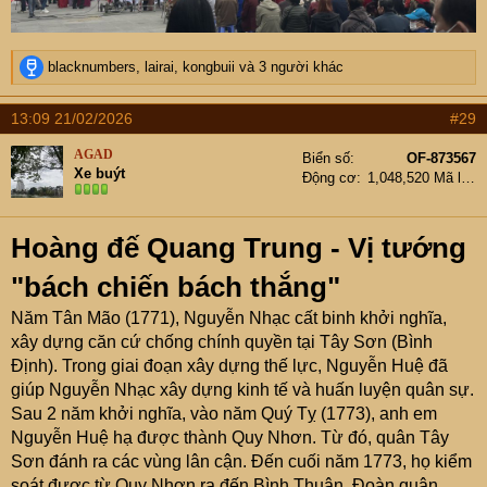
R
blacknumbers
,
lairai
,
kongbuii
và 3 người khác
e
a
13:09 21/02/2026
#29
c
t
AGAD
Biển số
OF-873567
i
Xe buýt
Động cơ
1,048,520 Mã lực
o
n
s
Hoàng đế Quang Trung - Vị tướng
:
"bách chiến bách thắng"
Năm Tân Mão (1771), Nguyễn Nhạc cất binh khởi nghĩa,
xây dựng căn cứ chống chính quyền tại Tây Sơn (Bình
Định). Trong giai đoạn xây dựng thế lực, Nguyễn Huệ đã
giúp Nguyễn Nhạc xây dựng kinh tế và huấn luyện quân sự.
Sau 2 năm khởi nghĩa, vào năm Quý Tỵ (1773), anh em
Nguyễn Huệ hạ được thành Quy Nhơn. Từ đó, quân Tây
Sơn đánh ra các vùng lân cận. Đến cuối năm 1773, họ kiểm
soát được từ Quy Nhơn ra đến Bình Thuận. Đoàn quân