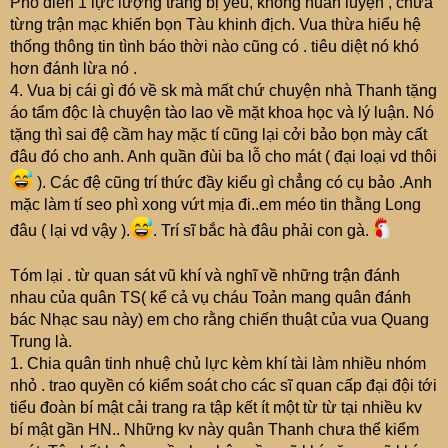
Phô diễn 1 lực lượng trang bị yếu, không huấn luyện , chưa
từng trận mạc khiến bọn Tàu khinh địch. Vua thừa hiểu hệ
thống thông tin tình báo thời nào cũng có . tiêu diệt nó khó
hơn đánh lừa nó .
4. Vua bị cái gì đó về sk mà mất chứ chuyện nhà Thanh tặng
áo tẩm độc là chuyện tào lao về mặt khoa học và lý luận. Nó
tặng thì sai đệ cầm hay mặc tí cũng lại cởi bảo bọn mày cất
đâu đó cho anh. Anh quần đùi ba lỗ cho mát ( đại loại vd thôi
). Các đệ cũng trí thức đầy kiểu gì chẳng có cụ bảo .Anh
mặc làm tí seo phì xong vứt mịa đi..em méo tin thằng Long
đâu ( lại vd vậy ).
. Trí sĩ bắc hà đâu phải con gà.
Tóm lại . từ quan sát vũ khí và nghĩ về những trận đánh
nhau của quân TS( kể cả vụ cháu Toản mang quân đánh
bác Nhạc sau này) em cho rằng chiến thuật của vua Quang
Trung là.
1. Chia quân tinh nhuệ chủ lực kèm khí tài làm nhiều nhóm
nhỏ . trao quyền có kiểm soát cho các sĩ quan cấp đại đội tới
tiểu đoàn bí mật cải trang ra tập kết ít một từ từ tại nhiều kv
bí mật gần HN.. Những kv này quân Thanh chưa thể kiểm