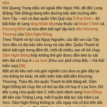
sửa
Khi Quang Trung diễu võ ngoài đồn Ngọc Hồi, đô đốc Long
(Đặng Tiến Đông) đang trên đường bắc tiến hướng đến
Sơn Tây – nơi có đạo quân Vân Quý của
Ô Đại Kinh
– thì
bất thần rẽ sang
làng Nhân Mục
nay thuộc xã
Nhân Chính
và
Khương Đình
và nửa đêm bất ngờ tập kích
đồn Khương
Thượng
của
Sầm Nghi Đống
.
Theo
Thánh vũ ký
của Nguỵ Nguyên, các đội voi của Tây
Sơn đều có đại bác trên lưng nã vào đồn. Quân Thanh bị
đánh bất ngờ trong đêm tối, chết rất nhiều, tan vỡ bỏ chạy.
Sầm Nghi Đống
thấy không thể giữ được đồn bèn tự sát
trên đài chỉ huy ở
Loa Sơn
(Khu vực phố chùa Bộc – Hà Nội
hiện nay).
[36]
Một số tài liệu mới mà giới nghiên cứu đưa ra gần đây lại
cho thông tin khác về diễn biến trận diệt đồn Khương
Thượng. Theo đó, khi quân Thanh bị diệt đáng kể, Sầm
Nghi Đống bỏ chạy lên cố thủ tại đài chỉ huy ở Loa Sơn. Đô
đốc Long chia quân làm 2: một cánh đánh sang
Nam Đồng
để tiến vào Thăng Long, một ít quân tiếp tục vây hãm Loa
Sơn. Sầm Nghi Đống không tự vẫn ngay mà cố thủ trên đài