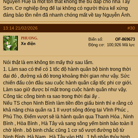
Nguyễn Huệ là một tổn thất không thể bù đắp cho nhà Tây
Sơn. Cơ nghiệp ông để lại không có người thừa kế xứng
đáng bảo tồn nên đã nhanh chóng mất về tay Nguyễn Ánh.
13:14 21/02/2026
#30
PHUONG.
Biển số
OF-869673
Xe điện
Động cơ
100,926 Mã lực
Nói thật là em không tin mấy thứ sau lắm.
1. Làm sao có thể có 1 tốc độ hành quân bộ binh trong thời
đại đó , đường xá đó trong khoảng thời gian như vậy. Sức
chiến đấu còn đâu sau cuộc hành quân cấp tốc phi cơ giới.
Làm sao giữ được bí mật trong cuộc hành quân như vậy.
Công tác công binh ra sao trong thời đại ấy .
Nếu TS chọn Ninh Bình làm tiền đồn giấu binh thì e rằng có
khả năng chia quân ra 1 ll vượt sông đóng tại Vĩnh Phúc ,
Phú Thọ. Điểm vượt sẽ là hành quân qua Thanh Hóa , Ninh
Bình , Hòa Bình , Hà Tây và sang sông yếm binh bảo toàn ll
chờ lệnh . bộ binh chắc cũng 1 cơ số vượt đường bộ từ
Ninh Bình, Hà Nam , Hà Tây vào HN . 1 bộ phận thủy binh