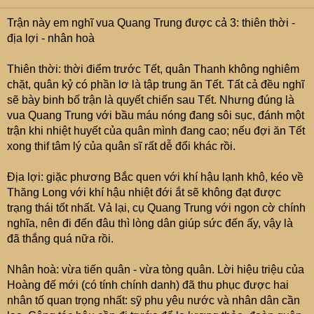
e
r
Trận này em nghĩ vua Quang Trung được cả 3: thiên thời -
địa lợi - nhân hoà
Thiên thời: thời điểm trước Tết, quân Thanh không nghiêm
chặt, quân kỷ có phần lơ là tập trung ăn Tết. Tất cả đều nghĩ
sẽ bày binh bố trận là quyết chiến sau Tết. Nhưng đúng là
vua Quang Trung với bầu máu nóng đang sôi sục, đánh một
trận khi nhiệt huyết của quân mình đang cao; nếu đợi ăn Tết
xong thif tâm lý của quân sĩ rất dễ đổi khác rồi.
Địa lợi: giặc phương Bắc quen với khí hậu lạnh khô, kéo về
Thăng Long với khí hậu nhiệt đới ắt sẽ không đạt được
trạng thái tốt nhất. Vả lại, cụ Quang Trung với ngọn cờ chính
nghĩa, nên đi đến đâu thì lòng dân giúp sức đến ấy, vậy là
đã thắng quá nữa rồi.
Nhân hoà: vừa tiến quân - vừa tòng quân. Lời hiệu triệu của
Hoàng đế mới (có tính chính danh) đã thu phục được hai
nhân tố quan trọng nhất: sỹ phu yêu nước và nhân dân cần