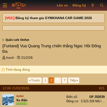
Lên xe
Đăng ký
[VGC]
Đăng ký tham gia GYMKHANA CAR GAME 2026
Quán cafe Otofun
[Funland]
Vua Quang Trung chiến thắng Ngọc Hồi Đống
Đa
T
N
hưvô
21/2/26
h
g
r
à
Thớt đang đóng
e
y
a
g
d
ử
Trước
1
2
…
7
Tiếp
s
i
12:06 21/02/2026
#21
t
a
datlui
Biển số
OF-352039
r
Xe điện
Động cơ
3,523,328 Mã lực
t