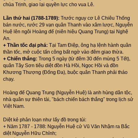
chúa Trịnh, giao lại quyền lực cho vua Lê.
Lần thứ hai (1788-1789):
Trước nguy cơ Lê Chiêu Thống
bán nước, rước 29 vạn quân Thanh vào xâm lược, Nguyễn
Huệ lên ngôi Hoàng đế (niên hiệu Quang Trung) tại Nghệ
An.
+ Thần tốc đại phá:
Tại Tam Điệp, ông hạ lệnh hành quân
thần tốc, mở cuộc tấn công bất ngờ vào đêm giao thừa.
+ Chiến thắng:
Trong 5 ngày (từ đêm 30 đến mùng 5 Tết),
quân Tây Sơn tiêu diệt đồn Hà Hồi, Ngọc Hồi và đồn
Khương Thượng (Đống Đa), buộc quân Thanh phải tháo
chạy.
Hoàng đế Quang Trung (Nguyễn Huệ) là anh hùng dân tộc,
nhà quân sự thiên tài, "bách chiến bách thắng" trong lịch sử
Việt Nam.
Diệt kẻ phản loạn như lấy đồ trong túi:
+ Năm 1787 - 1788: Nguyễn Huệ cử Vũ Văn Nhậm ra Bắc
diệt Nguyễn Hữu Chỉnh;