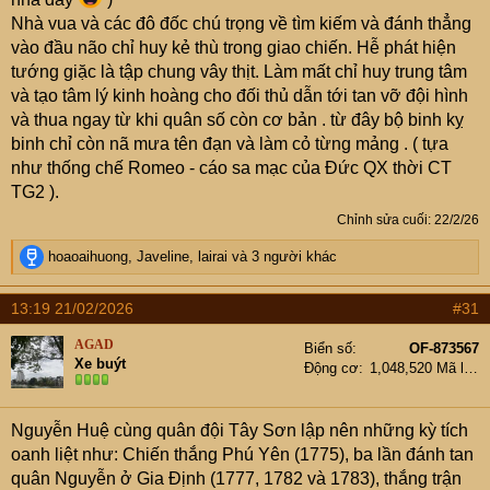
Nhà vua và các đô đốc chú trọng về tìm kiếm và đánh thẳng
vào đầu não chỉ huy kẻ thù trong giao chiến. Hễ phát hiện
tướng giặc là tập chung vây thịt. Làm mất chỉ huy trung tâm
và tạo tâm lý kinh hoàng cho đối thủ dẫn tới tan vỡ đội hình
và thua ngay từ khi quân số còn cơ bản . từ đây bộ binh kỵ
binh chỉ còn nã mưa tên đạn và làm cỏ từng mảng . ( tựa
như thống chế Romeo - cáo sa mạc của Đức QX thời CT
TG2 ).
Chỉnh sửa cuối:
22/2/26
R
hoaoaihuong
,
Javeline
,
lairai
và 3 người khác
e
a
13:19 21/02/2026
#31
c
t
AGAD
Biển số
OF-873567
i
Xe buýt
Động cơ
1,048,520 Mã lực
o
n
s
Nguyễn Huệ cùng quân đội Tây Sơn lập nên những kỳ tích
:
oanh liệt như: Chiến thắng Phú Yên (1775), ba lần đánh tan
quân Nguyễn ở Gia Định (1777, 1782 và 1783), thắng trận