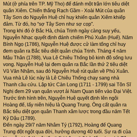
Mút (ở phía trên TP. Mỹ Tho) để đánh một trận lớn tiêu diệt
quân Xiêm. Chiến thắng Rạch Gầm - Xoài Mút của quân
Tây Sơn do Nguyễn Huệ chỉ huy khiến quân Xiêm khiếp
đảm. Từ đó, họ “sợ Tây Sơn như sợ cọp”.
Trong khi đó ở Bắc Hà, chúa Trịnh ngày càng suy yếu,
Nguyễn Nhạc quyết định đánh chiếm Phú Xuân (Huế). Năm
Bính Ngọ (1786), Nguyễn Huệ được cử làm tổng chỉ huy
đem quân ra Bắc tiêu diệt quân chúa Trịnh. Tháng 4 năm
Mậu Thân (1788), Vua Lê Chiêu Thống bỏ kinh đô sống lưu
vong. Nguyễn Huệ lại đem quân ra Bắc lần thứ 2 tiêu diệt
Vũ Văn Nhậm, sau đó Nguyễn Huệ rút quân về Phú Xuân.
Vua nhà Lê lúc này là Lê Chiêu Thống chạy sang nhà
Thanh cầu cứu. Lập tức Càn Long (1711 - 1799) sai Tôn Sĩ
Nghị đem 29 vạn quân vượt ải Nam Quan tiến vào Đại Việt.
Trước tình hình trên, Nguyễn Huệ quyết định lên ngôi
Hoàng đế, lấy niên hiệu là Quang Trung. Ông cất quân ra
Bắc tiêu diệt gọn quân Thanh xâm lược trong đầu năm Tết
Kỷ Dậu (1789).
Đến ngày 29/7 năm Nhâm Tý (1792), Hoàng đế Quang
Trung đột ngột qua đời, hưởng dương 40 tuổi. Sự ra đi của