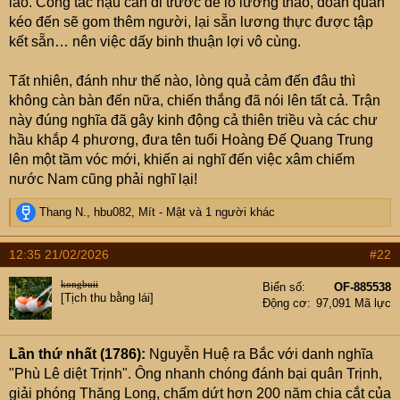
lao. Công tác hậu cần đi trước để lo lương thảo, đoàn quân
kéo đến sẽ gom thêm người, lại sẵn lương thực được tập
kết sẵn… nên việc dấy binh thuận lợi vô cùng.
Tất nhiên, đánh như thế nào, lòng quả cảm đến đâu thì
không càn bàn đến nữa, chiến thắng đã nói lên tất cả. Trận
này đúng nghĩa đã gây kinh động cả thiên triều và các chư
hầu khắp 4 phương, đưa tên tuổi Hoàng Đế Quang Trung
lên một tầm vóc mới, khiến ai nghĩ đến việc xâm chiếm
nước Nam cũng phải nghĩ lại!
R
Thang N.
,
hbu082
,
Mít - Mật
và 1 người khác
e
a
12:35 21/02/2026
#22
c
t
kongbuii
Biển số
OF-885538
i
[Tịch thu bằng lái]
Động cơ
97,091 Mã lực
o
n
s
Lần thứ nhất (1786):
Nguyễn Huệ ra Bắc với danh nghĩa
:
"Phù Lê diệt Trịnh". Ông nhanh chóng đánh bại quân Trịnh,
giải phóng Thăng Long, chấm dứt hơn 200 năm chia cắt của