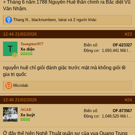
+ Tháng 6 năm 1788 Nguyên Huệ thân chinh ra Bắc diệt Vũ
Văn Nhậm.
R
Thang N.
,
blacknumbers
,
lairai
và 2 người khác
e
a
12:44 21/02/2026
#23
c
t
Tuongtien1977
Biển số
OF-623327
T
i
Xe điện
Động cơ
1,693,441 Mã lực
o
n
s
nguyễn huệ chỉ giỏi đánh giặc trước mặt mà không giỏi tề
:
gia trị quốc
R
Microlab
e
a
12:46 21/02/2026
#24
c
t
AGAD
Biển số
OF-873567
i
Xe buýt
Động cơ
1,048,520 Mã lực
o
n
s
Ở đây thể hiện Nghệ Thuật quân sự của vua Quang Trung
: