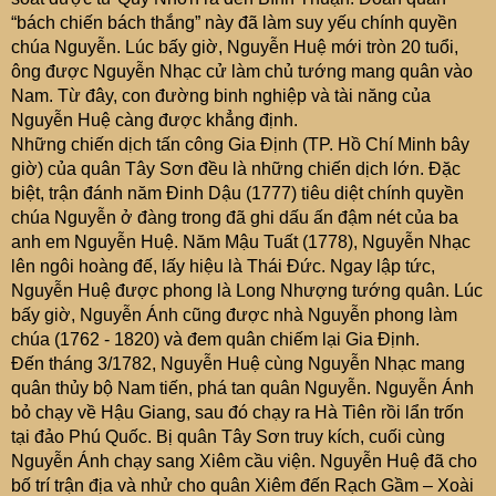
“bách chiến bách thắng” này đã làm suy yếu chính quyền
chúa Nguyễn. Lúc bấy giờ, Nguyễn Huệ mới tròn 20 tuổi,
ông được Nguyễn Nhạc cử làm chủ tướng mang quân vào
Nam. Từ đây, con đường binh nghiệp và tài năng của
Nguyễn Huệ càng được khẳng định.
Những chiến dịch tấn công Gia Định (TP. Hồ Chí Minh bây
giờ) của quân Tây Sơn đều là những chiến dịch lớn. Đặc
biệt, trận đánh năm Đinh Dậu (1777) tiêu diệt chính quyền
chúa Nguyễn ở đàng trong đã ghi dấu ấn đậm nét của ba
anh em Nguyễn Huệ. Năm Mậu Tuất (1778), Nguyễn Nhạc
lên ngôi hoàng đế, lấy hiệu là Thái Đức. Ngay lập tức,
Nguyễn Huệ được phong là Long Nhượng tướng quân. Lúc
bấy giờ, Nguyễn Ánh cũng được nhà Nguyễn phong làm
chúa (1762 - 1820) và đem quân chiếm lại Gia Định.
Đến tháng 3/1782, Nguyễn Huệ cùng Nguyễn Nhạc mang
quân thủy bộ Nam tiến, phá tan quân Nguyễn. Nguyễn Ánh
bỏ chạy về Hậu Giang, sau đó chạy ra Hà Tiên rồi lẩn trốn
tại đảo Phú Quốc. Bị quân Tây Sơn truy kích, cuối cùng
Nguyễn Ánh chạy sang Xiêm cầu viện. Nguyễn Huệ đã cho
bố trí trận địa và nhử cho quân Xiêm đến Rạch Gầm – Xoài