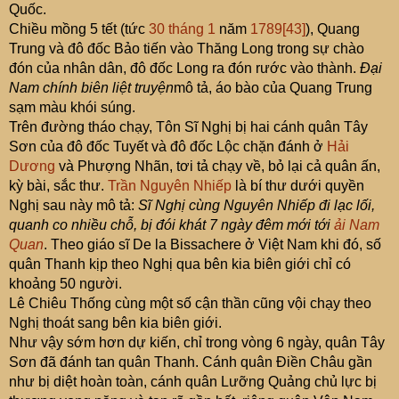
Quốc.
Chiều mồng 5 tết (tức
30 tháng 1
năm
1789
[43]
), Quang
Trung và đô đốc Bảo tiến vào Thăng Long trong sự chào
đón của nhân dân, đô đốc Long ra đón rước vào thành.
Đại
Nam chính biên liệt truyện
mô tả, áo bào của Quang Trung
sạm màu khói súng.
Trên đường tháo chạy, Tôn Sĩ Nghị bị hai cánh quân Tây
Sơn của đô đốc Tuyết và đô đốc Lộc chặn đánh ở
Hải
Dương
và Phượng Nhãn, tơi tả chạy về, bỏ lại cả quân ấn,
kỳ bài, sắc thư.
Trần Nguyên Nhiếp
là bí thư dưới quyền
Nghị sau này mô tả:
Sĩ Nghị cùng Nguyên Nhiếp đi lạc lối,
quanh co nhiều chỗ, bị đói khát 7 ngày đêm mới tới
ải Nam
Quan
. Theo giáo sĩ De la Bissachere ở Việt Nam khi đó, số
quân Thanh kịp theo Nghị qua bên kia biên giới chỉ có
khoảng 50 người.
Lê Chiêu Thống cùng một số cận thần cũng vội chạy theo
Nghị thoát sang bên kia biên giới.
Như vậy sớm hơn dự kiến, chỉ trong vòng 6 ngày, quân Tây
Sơn đã đánh tan quân Thanh. Cánh quân Điền Châu gần
như bị diệt hoàn toàn, cánh quân Lưỡng Quảng chủ lực bị