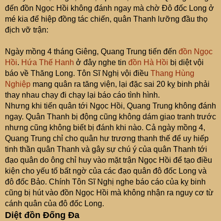
đến đồn Ngọc Hồi không đánh ngay mà chờ Đô đốc Long ở
mé kia để hiệp đồng tác chiến, quân Thanh lưỡng đầu thọ
địch vỡ trận:
Ngày mồng 4 tháng Giêng, Quang Trung tiến đến
đồn Ngọc
Hồi
.
Hứa Thế Hanh
ở đây nghe tin
đồn Hà Hồi
bị diệt vội
báo về Thăng Long. Tôn Sĩ Nghị vội điều
Thang Hùng
Nghiệp
mang quân ra tăng viện, lại đặc sai 20 kỵ binh phải
thay nhau chạy đi chạy lại báo cáo tình hình.
Nhưng khi tiến quân tới Ngọc Hồi, Quang Trung không đánh
ngay. Quân Thanh bị động cũng không dám giao tranh trước
nhưng cũng không biết bị đánh khi nào. Cả ngày mồng 4,
Quang Trung chỉ cho quân hư trương thanh thế để uy hiếp
tinh thần quân Thanh và gây sự chú ý của quân Thanh tới
đạo quân do ông chỉ huy vào mặt trận Ngọc Hồi để tạo điều
kiện cho yếu tố bất ngờ của các đạo quân đô đốc Long và
đô đốc Bảo. Chính Tôn Sĩ Nghị nghe báo cáo của kỵ binh
cũng bị hút vào đồn Ngọc Hồi mà không nhận ra nguy cơ từ
cánh quân của đô đốc Long.
Diệt đồn Đống Đa