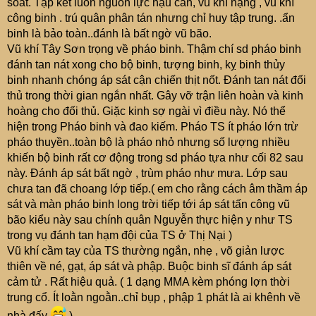
soát. Tập kết luôn nguồn lực hậu cần, vũ khí nặng , vũ khí
công binh . trú quân phân tán nhưng chỉ huy tập trung. .ẩn
binh là bảo toàn..đánh là bất ngờ vũ bão.
Vũ khí Tây Sơn trọng về pháo binh. Thậm chí sd pháo binh
đánh tan nát xong cho bộ binh, tượng binh, kỵ binh thủy
binh nhanh chóng áp sát cận chiến thịt nốt. Đánh tan nát đối
thủ trong thời gian ngắn nhất. Gây vỡ trận liên hoàn và kinh
hoàng cho đối thủ. Giặc kinh sợ ngài vì điều này. Nó thể
hiện trong Pháo binh và đao kiếm. Pháo TS ít pháo lớn trừ
pháo thuyền..toàn bộ là pháo nhỏ nhưng số lượng nhiều
khiến bộ binh rất cơ động trong sd pháo tựa như cối 82 sau
này. Đánh áp sát bất ngờ , trùm pháo như mưa. Lớp sau
chưa tan đã choang lớp tiếp.( em cho rằng cách âm thầm áp
sát và màn pháo binh long trời tiếp tới áp sát tấn công vũ
bão kiểu này sau chính quân Nguyễn thực hiện y như TS
trong vụ đánh tan hạm đội của TS ở Thị Nại )
Vũ khí cầm tay của TS thường ngắn, nhẹ , võ giản lược
thiên về né, gạt, áp sát và phập. Buộc binh sĩ đánh áp sát
cảm tử . Rất hiệu quả. ( 1 dạng MMA kèm phóng lợn thời
trung cổ. Ít loằn ngoằn..chỉ bụp , phập 1 phát là ai khênh về
nhà đấy
)