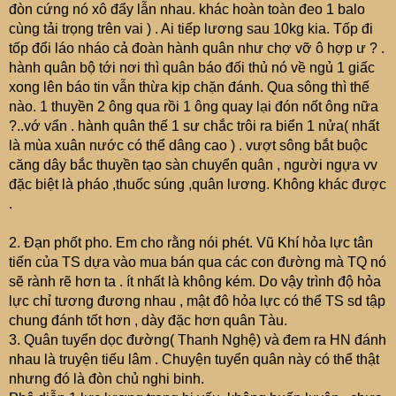
đòn cứng nó xô đẩy lẫn nhau. khác hoàn toàn đeo 1 balo
cùng tải trọng trên vai ) . Ai tiếp lương sau 10kg kia. Tốp đi
tốp đổi láo nháo cả đoàn hành quân như chợ vỡ ô hợp ư ? .
hành quân bộ tới nơi thì quân báo đối thủ nó về ngủ 1 giấc
xong lên báo tin vẫn thừa kịp chặn đánh. Qua sông thì thế
nào. 1 thuyền 2 ông qua rồi 1 ông quay lại đón nốt ông nữa
?..vớ vẩn . hành quân thế 1 sư chắc trôi ra biển 1 nửa( nhất
là mùa xuân nước có thể dâng cao ) . vượt sông bắt buộc
căng dây bắc thuyền tạo sàn chuyển quân , người ngựa vv
đặc biệt là pháo ,thuốc súng ,quân lương. Không khác được
.
2. Đạn phốt pho. Em cho rằng nói phét. Vũ Khí hỏa lực tân
tiến của TS dựa vào mua bán qua các con đường mà TQ nó
sẽ rành rẽ hơn ta . ít nhất là không kém. Do vậy trình độ hỏa
lực chỉ tương đương nhau , mật đô hỏa lực có thể TS sd tập
chung đánh tốt hơn , dày đặc hơn quân Tàu.
3. Quân tuyển dọc đường( Thanh Nghệ) và đem ra HN đánh
nhau là truyện tiếu lâm . Chuyện tuyển quân này có thể thật
nhưng đó là đòn chủ nghi binh.