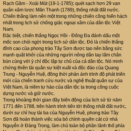
Rạch Gầm - Xoài Mút (19-1-1785); quét sạch hơn 29 vạn
quân xâm lược Mãn Thanh (1789), thống nhất đất nước.
Chiến thắng làm nên một trong những chiến công hiển hách
nhất trong lịch sử chống giặc ngoại xâm của dân tộc Việt
Nam.
Đặc biệt, chiến thắng Ngọc Hồi - Đống Đa đánh dấu một
mốc son chói ngời trong lịch sử dân tộc. Đó là chiến thắng
đỉnh cao của phong trào Tây Sơn được tạo nên bằng sức
mạnh quật khởi của những người nông dân tay lấm chân
bùn cùng với ý chí độc lập tự chủ của cả dân tộc. Nó minh
chứng thiên tài quân sự kiệt xuất và độc đáo của Quang
Trung - Nguyễn Huệ, đồng thời phản ánh trình độ phát triển
mới của chiến tranh cứu nước và nghệ thuật quân sự của
Việt Nam, là niềm tự hào của dân tộc ta trong công cuộc
dựng nước và giữ nước.
Trong khoảng thời gian đầy biến động của lịch sử từ năm
1771 đến 1788, trên hành trình tiến tới thống nhất đất nước,
dưới sự chỉ huy tài ba của Nguyễn Huệ, phong trào Tây
Sơn đã hoàn thành việc xóa bỏ chính quyền cát cứ nhà
Nguyễn ở Đàng Trong, làm chủ toàn bộ phần lãnh thổ phía