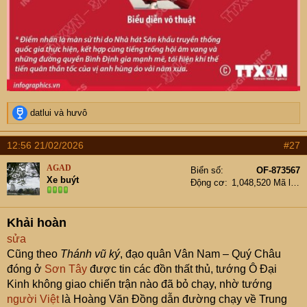
R
datlui
và
hưvô
e
a
12:56 21/02/2026
#27
c
t
AGAD
Biển số
OF-873567
i
Xe buýt
Động cơ
1,048,520 Mã lực
o
n
s
Khải hoàn
:
sửa
Cũng theo
Thánh vũ ký
, đạo quân Vân Nam – Quý Châu
đóng ở
Sơn Tây
được tin các đồn thất thủ, tướng Ô Đại
Kinh không giao chiến trận nào đã bỏ chạy, nhờ tướng
người Việt
là Hoàng Văn Đồng dẫn đường chạy về Trung