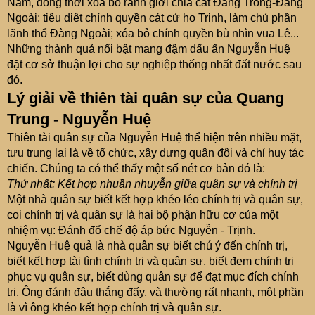
Nam, đồng thời xóa bỏ ranh giới chia cắt Đàng Trong-Đàng
Ngoài; tiêu diệt chính quyền cát cứ họ Trịnh, làm chủ phần
lãnh thổ Đàng Ngoài; xóa bỏ chính quyền bù nhìn vua Lê...
Những thành quả nổi bật mang đậm dấu ấn Nguyễn Huệ
đặt cơ sở thuận lợi cho sự nghiệp thống nhất đất nước sau
đó.
Lý giải về thiên tài quân sự của Quang
Trung - Nguyễn Huệ
Thiên tài quân sự của Nguyễn Huệ thể hiện trên nhiều mặt,
tựu trung lại là về tổ chức, xây dựng quân đội và chỉ huy tác
chiến. Chúng ta có thể thấy một số nét cơ bản đó là:
Thứ nhất: Kết hợp nhuần nhuyễn giữa quân sự và chính trị
Một nhà quân sự biết kết hợp khéo léo chính trị và quân sự,
coi chính trị và quân sự là hai bộ phận hữu cơ của một
nhiệm vụ: Đánh đổ chế độ áp bức Nguyễn - Trịnh.
Nguyễn Huệ quả là nhà quân sự biết chú ý đến chính trị,
biết kết hợp tài tình chính trị và quân sự, biết đem chính trị
phục vụ quân sự, biết dùng quân sự để đạt mục đích chính
trị. Ông đánh đâu thắng đấy, và thường rất nhanh, một phần
là vì ông khéo kết hợp chính trị và quân sự.