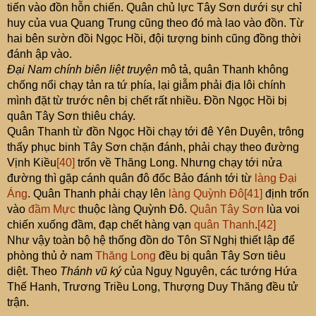
tiến vào đồn hỗn chiến. Quân chủ lực Tây Sơn dưới sự chỉ
huy của vua Quang Trung cũng theo đó mà lao vào đồn. Từ
hai bên sườn đồi Ngọc Hồi, đội tượng binh cũng đồng thời
đánh ập vào.
Đại Nam chính biên liệt truyện
mô tả, quân Thanh không
chống nổi chạy tản ra tứ phía, lại giẫm phải địa lôi chính
mình đặt từ trước nên bị chết rất nhiều. Đồn Ngọc Hồi bị
quân Tây Sơn thiêu cháy.
Quân Thanh từ đồn Ngọc Hồi chạy tới đê Yên Duyên, trông
thấy phục binh Tây Sơn chặn đánh, phải chạy theo đường
Vịnh Kiều
[40]
trốn về Thăng Long. Nhưng chạy tới nửa
đường thì gặp cánh quân đô đốc Bảo đánh tới từ
làng Đại
Áng
. Quân Thanh phải chạy lên
làng Quỳnh Đô
[41]
định trốn
vào
đầm Mực
thuộc làng Quỳnh Đô.
Quân Tây Sơn
lùa voi
chiến xuống đầm, đạp chết hàng vạn
quân Thanh
.
[42]
Như vậy toàn bộ hệ thống đồn do Tôn Sĩ Nghị thiết lập để
phòng thủ ở nam
Thăng Long
đều bị quân Tây Sơn tiêu
diệt. Theo
Thánh vũ ký
của Nguỵ Nguyên, các tướng Hứa
Thế Hanh, Trương Triều Long, Thượng Duy Thăng đều tử
trận.