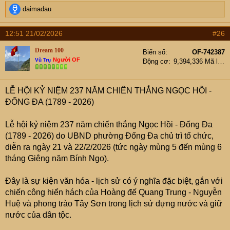
R
daimadau
e
a
12:51 21/02/2026
#26
c
t
Dream 100
Biển số
OF-742387
i
Người OF
Vũ Trụ
Động cơ
9,394,336 Mã lực
o
n
s
LỄ HỘI KỶ NIỆM 237 NĂM CHIẾN THẮNG NGỌC HỒI -
:
ĐỐNG ĐA (1789 - 2026)
Lễ hội kỷ niệm 237 năm chiến thắng Ngọc Hồi - Đống Đa
(1789 - 2026) do UBND phường Đống Đa chủ trì tổ chức,
diễn ra ngày 21 và 22/2/2026 (tức ngày mùng 5 đến mùng 6
tháng Giêng năm Bính Ngọ).
Đây là sự kiện văn hóa - lịch sử có ý nghĩa đặc biệt, gắn với
chiến công hiển hách của Hoàng đế Quang Trung - Nguyễn
Huệ và phong trào Tây Sơn trong lịch sử dựng nước và giữ
nước của dân tộc.