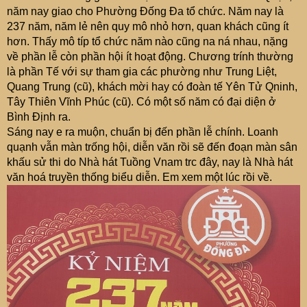
năm nay giao cho Phường Đống Đa tổ chức. Năm nay là
237 năm, năm lẻ nên quy mô nhỏ hơn, quan khách cũng ít
hơn. Thấy mô típ tổ chức năm nào cũng na ná nhau, nặng
về phần lễ còn phần hội ít hoạt động. Chương trính thường
là phần Tế với sự tham gia các phường như Trung Liệt,
Quang Trung (cũ), khách mời hay có đoàn tế Yên Tử Qninh,
Tây Thiên Vĩnh Phúc (cũ). Có một số năm có đại diện ở
Bình Định ra.
Sáng nay e ra muộn, chuẩn bị đến phần lễ chính. Loanh
quạnh vẫn màn trống hội, diễn văn rồi sẽ đến đoạn màn sân
khấu sử thi do Nhà hát Tuồng Vnam trc đây, nay là Nhà hát
văn hoá truyền thống biểu diễn. Em xem một lúc rồi về.