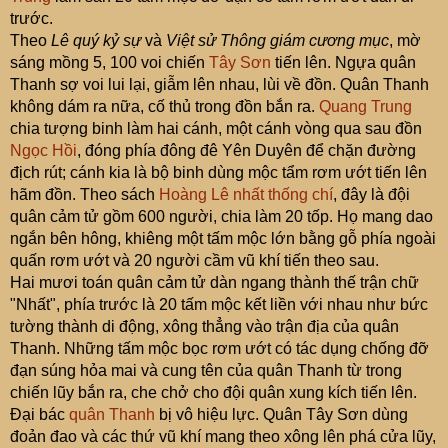
trước.
Theo
Lê quý kỷ sự
và
Việt sử Thông giám cương mục
, mờ
sáng mồng 5, 100 voi chiến
Tây Sơn
tiến lên. Ngựa quân
Thanh sợ voi lui lại, giẫm lên nhau, lùi về đồn. Quân Thanh
không dám ra nữa, cố thủ trong đồn bắn ra.
Quang Trung
chia tượng binh làm hai cánh, một cánh vòng qua sau đồn
Ngọc Hồi
, đóng phía đông đê Yên Duyên để chặn đường
địch rút; cánh kia là bộ binh dùng mộc tẩm rơm ướt tiến lên
hãm đồn. Theo sách
Hoàng Lê nhất thống chí
, đây là đội
quân cảm tử gồm 600 người, chia làm 20 tốp. Họ mang dao
ngắn bên hông, khiêng một tấm mộc lớn bằng gỗ phía ngoài
quấn rơm ướt và 20 người cầm vũ khí tiến theo sau.
Hai mươi toán quân cảm tử dàn ngang thành thế trận chữ
"Nhất", phía trước là 20 tấm mộc kết liền với nhau như bức
tường thành di động, xông thẳng vào trận địa của quân
Thanh. Những tấm mộc bọc rơm ướt có tác dụng chống đỡ
đạn súng hỏa mai và cung tên của quân Thanh từ trong
chiến lũy bắn ra, che chở cho đội quân xung kích tiến lên.
Đại bác
quân Thanh
bị vô hiệu lực. Quân Tây Sơn dùng
đoản đao và các thứ vũ khí mang theo xông lên phá cửa lũy,