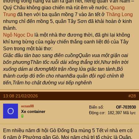
thương vong nặng và tan rã gần hết, riêng quân Vân Nam –
Quý Châu không giao chiến mà rút êm về nước.
Quang
Trung
đã hẹn với ba quân mồng 7 vào ăn tết ở
Thăng Long
nhưng chỉ đến mồng 5, quân Tây Sơn đã khải hoàn ở kinh
thành.
Ngô Ngọc Du
là một nhà thơ đương thời, đã ghi lại không
khí tưng bừng của ngày chiến thắng oanh liệt đó của Tây
Sơn trong một bài thơ:
Giặc đâu tàn bạo sang điên cuồngQuân vua một giận oai
bốn phươngThần tốc ruỗi dài xông thẳng tới,Như trên trời
xuống dám ai đươngMột trận rồng lửa giặc tan tành,Bỏ
thành cướp đó trốn cho nhanhBa quân đội ngũ chỉnh tề
tiến,Trăm họ chật đường vui tiếp nghênh
13:08 21/02/2026
#28
ocean08
Biển số
OF-703930
O
Xe container
Động cơ
182,397 Mã lực
Em nhiều năm đi hội Gò Đống Đa mùng 5 Tết vì nhà em có
6 năm ở Phường gần Gò. Mọi năm chủ trì tổ chức là Quận,