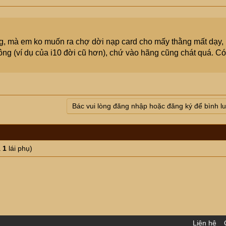
ng, mà em ko muốn ra chợ dời nạp card cho mấy thằng mất dạy,
ông (ví dụ của i10 đời cũ hơn), chứ vào hãng cũng chát quá. Có
Bác vui lòng đăng nhập hoặc đăng ký để bình l
à
1
lái phụ)
Liên hệ