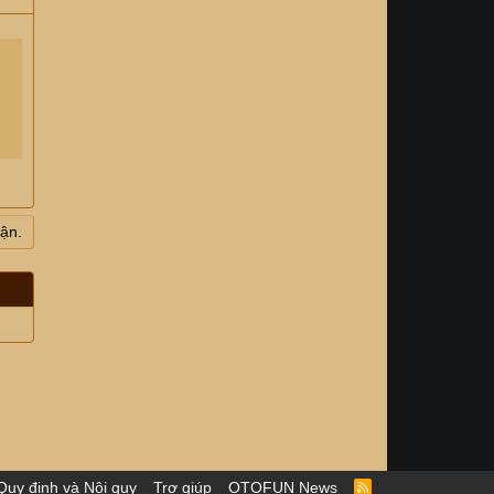
uận.
Quy định và Nội quy
Trợ giúp
OTOFUN News
R