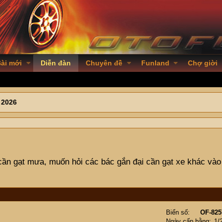
ài mới
Diễn đàn
Chuyên đề
Funland
Chợ giời
 2026
cần gạt mưa, muốn hỏi các bác gắn đại cần gạt xe khác và
Biển số
OF-825
Ngày cấp bằng
1/