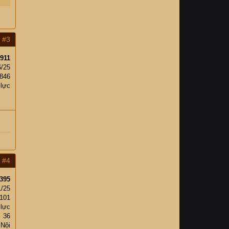
#3
911
6/25
,846
 lực
#4
395
1/25
101
 lực
36
 Nội