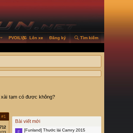
PVOILVGC2026
Lên xe
Đăng ký
Tìm kiếm
o xài tạm có được không?
#1
Bài viết mới
712
[Funland]
Thước lái Camry 2015
F
2/23