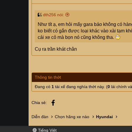
dth256 nói:
Như tít ạ, em hỏi mấy gara báo không có hà
ko biết có gắn được loại khác vào xài tạm kh
cái xe cỏ mà bọn nó cũng không tha.
Cụ ra trần khát chân
Thông tin thớt
Đang có
1
tài xế đang nghía thớt này. (
0
lái chính v
Facebook
Chia sẻ:
Diễn đàn
Chọn hãng xe nào
Hyundai
Tiếng Việt