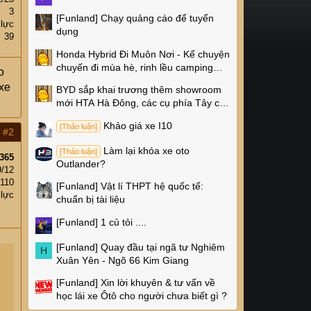
3
[Funland]
Chạy quảng cáo để tuyển
 lực
dụng
39
Honda Hybrid Đi Muôn Nơi - Kể chuyện
chuyến đi mùa hè, rinh lều camping
o
Naturehike 4 triệu về nhà!
 xe
BYD sắp khai trương thêm showroom
mới HTA Hà Đông, các cụ phía Tây có
thêm chỗ xem xe rồi!
Khảo giá xe I10
[Thảo luận]
#2
Làm lại khóa xe oto
[Thảo luận]
365
Outlander?
9/12
,110
[Funland]
Vật lí THPT hệ quốc tế:
 lực
chuẩn bị tài liệu
[Funland]
1 củ tỏi ....
[Funland]
Quay đầu tại ngã tư Nghiêm
H
Xuân Yên - Ngõ 66 Kim Giang
[Funland]
Xin lời khuyên & tư vấn về
học lái xe Ôtô cho người chưa biết gì ?