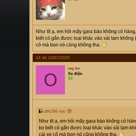
s
i
t
a
r
t
Như tít ạ, em hỏi mấy gara báo không có hàng
e
biết có gắn được loại khác vào xài tạm không 
r
cỏ mà bọn nó cũng không tha.
14:46 10/07/2025
ong dat
O
Xe điện
dth256 nói:
Như tít ạ, em hỏi mấy gara báo không có hà
ko biết có gắn được loại khác vào xài tạm kh
cái xe cỏ mà bọn nó cũng không tha.