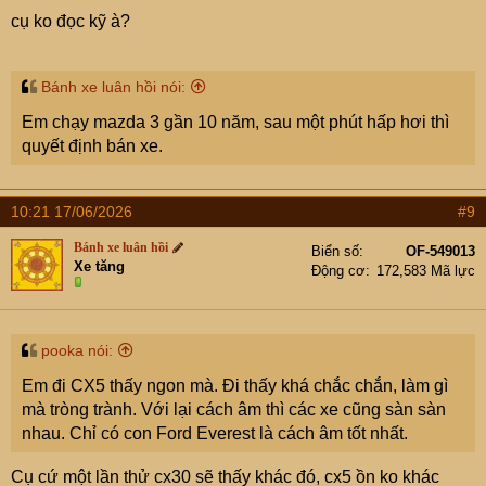
cụ ko đọc kỹ à?
Bánh xe luân hồi nói:
Em chạy mazda 3 gần 10 năm, sau một phút hấp hơi thì
quyết định bán xe.
10:21 17/06/2026
#9
Bánh xe luân hồi
Biển số
OF-549013
Xe tăng
Động cơ
172,583 Mã lực
pooka nói:
Em đi CX5 thấy ngon mà. Đi thấy khá chắc chắn, làm gì
mà tròng trành. Với lại cách âm thì các xe cũng sàn sàn
nhau. Chỉ có con Ford Everest là cách âm tốt nhất.
Cụ cứ một lần thử cx30 sẽ thấy khác đó, cx5 ồn ko khác