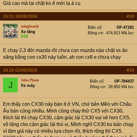
Giá cao mà lại chật ko ế mới lạ á cụ
15:01 28/06/2026
#18
minghoanh
Biển số
OF-47181
Xe tăng
Động cơ
474,913 Mã lực
E chạy 2,3 đời mazda rồi chưa con mazda nào chật vs ăn
xăng bằng con cx30 này luôn, ah con cx8 e chưa chạy
18:25 02/08/2026
#19
John Pham
Biển số
OF-784437
J
Xe máy
Động cơ
29,850 Mã lực
Em thấy con CX30 này bán ít ở VN, chứ bên Mẽo với Châu
Âu bán cũng nhiều. Mình cũng chạy thử CX5 với CX30,
thích lái thì chạy CX30, cảm giác lái CX30 vui vẻ hơn CX5,
vô lăng cho cảm giác lái thú vị, Mình nghĩ CX30 ko bán chạy
vì tầm giá này có nhiều lựa chọn rồi, thích rộng thì CX5.