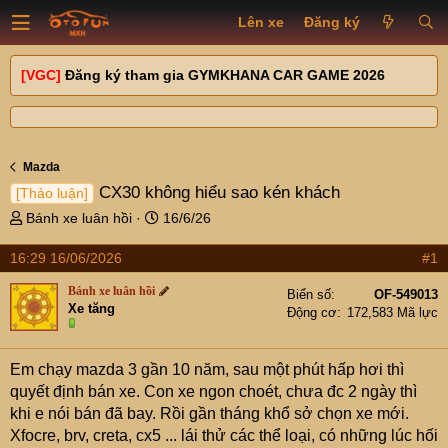
Lên xe
Đăng ký
[VGC]
Đăng ký tham gia GYMKHANA CAR GAME 2026
Mazda
CX30 không hiểu sao kén khách
[Thảo luận]
T
N
Bánh xe luân hồi
16/6/26
h
g
r
à
16:29 16/06/2026
#1
e
y
Bánh xe luân hồi
a
g
Biển số
OF-549013
Xe tăng
d
ử
Động cơ
172,583 Mã lực
s
i
t
Em chạy mazda 3 gần 10 năm, sau một phút hấp hơi thì
a
r
quyết định bán xe. Con xe ngon choét, chưa đc 2 ngày thì
t
khi e nói bán đã bay. Rồi gần tháng khổ sở chọn xe mới.
e
Xfocre, brv, creta, cx5 ... lái thử các thể loại, có những lúc hối
r