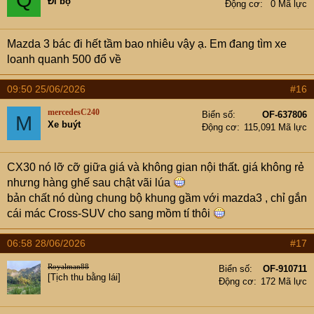
Đi bộ
Động cơ
0 Mã lực
Mazda 3 bác đi hết tầm bao nhiêu vậy ạ. Em đang tìm xe
loanh quanh 500 đổ về
09:50 25/06/2026
#16
mercedesC240
Biển số
OF-637806
M
Xe buýt
Động cơ
115,091 Mã lực
CX30 nó lỡ cỡ giữa giá và không gian nội thất. giá không rẻ
nhưng hàng ghế sau chật vãi lúa
bản chất nó dùng chung bộ khung gầm với mazda3 , chỉ gắn
cái mác Cross-SUV cho sang mồm tí thôi
06:58 28/06/2026
#17
Royalman88
Biển số
OF-910711
[Tịch thu bằng lái]
Động cơ
172 Mã lực