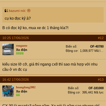
kazumi nói:
cụ ko đọc kỹ à?
B có đọc kỹ ko, mua xe dc 1 tháng kìa?!
10:25 17/06/2026
#12
rongauto
Biển số
OF-40780
Xe điện
Động cơ
1,008,977 Mã lực
kiểu size lỡ cỡ, giá thì ngang cx8 thì sao mà hợp với nhu
cầu ở vn đc cụ
16:42 17/06/2026
#13
hoangdang2002
Biển số
OF-181000
Xe điện
Động cơ
395,441 Mã lực
CX 30 là mazda3 nâng gầm. Xe nói là gầm cao nhưng chỉ