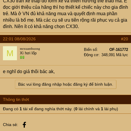
CX30 trần xe thấp do form xe và thiên hướng thể thao mà. E
đọc giới thiệu của hãng thì họ thiết kế chiếc này cho gia đình
trẻ. Mà ở VN đủ khả năng mua và quyết định mua phần
nhiều là bố mẹ. Mà các cụ sẽ ưu tiên rộng rãi phục vụ cả gia
đình. Nên ít có khả năng chọn CX30.
22:01 08/08/2026
#20
mrxuanthuong
Biển số
OF-161772
M
Xì hơi lốp
Động cơ
348,091 Mã lực
e nghĩ do giá thôi bác ak,
Bác vui lòng đăng nhập hoặc đăng ký để bình luận.
Thông tin thớt
Đang có
1
tài xế đang nghía thớt này. (
0
lái chính và
1
lái phụ)
Facebook
Chia sẻ: