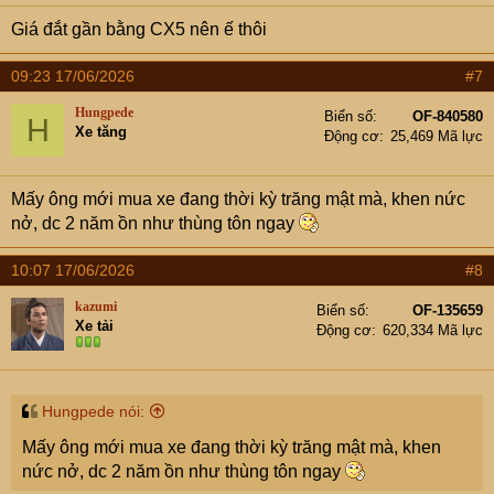
Giá đắt gần bằng CX5 nên ế thôi
09:23 17/06/2026
#7
Hungpede
Biển số
OF-840580
H
Xe tăng
Động cơ
25,469 Mã lực
Mấy ông mới mua xe đang thời kỳ trăng mật mà, khen nức
nở, dc 2 năm ồn như thùng tôn ngay
10:07 17/06/2026
#8
kazumi
Biển số
OF-135659
Xe tải
Động cơ
620,334 Mã lực
Hungpede nói:
Mấy ông mới mua xe đang thời kỳ trăng mật mà, khen
nức nở, dc 2 năm ồn như thùng tôn ngay