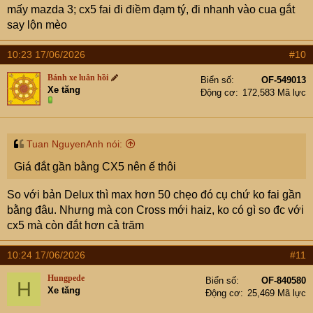
mấy mazda 3; cx5 fai đi điềm đạm tý, đi nhanh vào cua gắt
say lộn mèo
10:23 17/06/2026
#10
Bánh xe luân hồi
Biển số
OF-549013
Xe tăng
Động cơ
172,583 Mã lực
Tuan NguyenAnh nói:
Giá đắt gần bằng CX5 nên ế thôi
So với bản Delux thì max hơn 50 chẹo đó cụ chứ ko fai gần
bằng đâu. Nhưng mà con Cross mới haiz, ko có gì so đc với
cx5 mà còn đắt hơn cả trăm
10:24 17/06/2026
#11
Hungpede
Biển số
OF-840580
H
Xe tăng
Động cơ
25,469 Mã lực