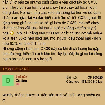
hận vì lỡ bán xe nhưng cuối cùng e vẫn chốt lấy đc CX30
pre. Thực sự sau hơn tháng chạy thì e thấy qđ hoàn toàn
đúng đắn. Nó hơn hẳn các xe e đã thống kê trên về độ đầm
chắc, cảm giác lái và đặc biệt cách âm rất tốt. CX5 ngoài độ
rộng hàng ghế sau thì ko cái gì hơn đc CX30, mà cx5 chạy
chòng chành vãi lúa - lái thử e bước xuống xe còn say tý
ngã
. Mỗi cái hàng sau cx30 hơi chật nhưng cơ mà nhà e
ko ai trên 60kg nên ngồi sau mọi người đều thoải mái - hơn
nữa 95% xe là e đi 1 mình.
Nhưng công nhận con CX30 này có khi đi cả tháng ko gặp
trên đường, hiếm 1 cách khó tin - kỳ lạ thật; dù gì nó lái cũng
ngon hơn các con suv hạng B
17:38 16/06/2026
#2
beef mập
Biển số
OF-809320
B
Xe tăng
Động cơ
-353,339 Mã lực
xe này không được ưu tiên sản xuất với số lượng nhiều,cụ
ợ.