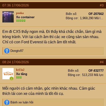
07:36 17/06/2026
#3
pooka
Biển số
OF-207662
Xe container
Động cơ
1,969,290 Mã lực
Em đi CX5 thấy ngon mà. Đi thấy khá chắc chắn, làm gì mà
tròng trành. Với lại cách âm thì các xe cũng sàn sàn nhau.
Chỉ có con Ford Everest là cách âm tốt nhất.
R
Dongtv87
e
a
08:24 17/06/2026
#4
c
t
kt13a2
Biển số
OF-832777
i
Xe tăng
Động cơ
513,233 Mã lực
o
n
s
Mỗi người có cảm nhận, góc nhìn khác nhau. Cảm giác
:
thích lái con xe của mình là tốt rồi cụ.
R
Bánh xe luân hồi