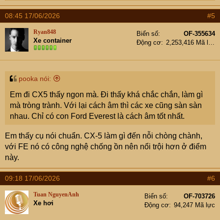
e
a
08:45 17/06/2026
#5
c
t
Ryan848
Biển số
OF-355634
i
Xe container
Động cơ
2,253,416 Mã lực
o
n
s
:
pooka nói:
Em đi CX5 thấy ngon mà. Đi thấy khá chắc chắn, làm gì
mà tròng trành. Với lại cách âm thì các xe cũng sàn sàn
nhau. Chỉ có con Ford Everest là cách âm tốt nhất.
Em thấy cụ nói chuẩn. CX-5 làm gì đến nỗi chòng chành,
với FE nó có công nghệ chống ồn nên nổi trội hơn ở điểm
này.
09:18 17/06/2026
#6
Tuan NguyenAnh
Biển số
OF-703726
Xe hơi
Động cơ
94,247 Mã lực