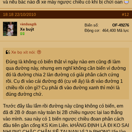
và nếu bác nào đi xe máy ngược chiều có khi bị chửi oan
18:18 22/10/2010
#12
vietdungth
Biển số
OF-49276
Xe buýt
Động cơ
464,400 Mã lực
Xe bọ xít nói:
Đúng là không có biển thật vì ngày nào em cũng đi làm
qua đường này, nhưng em nghĩ không cần biển vì đường
đó là đường chia 2 làn đường có giải phân cách cứng
rồi. Cụ đi vào cái đường đỏ (cụ vẽ ấy) là đi vào đường 1
chiều rồi còn gì? Cụ phải đi vào đường xanh thì mới là
đúng đường chứ.
Trước đây lâu lắm rồi đường này cũng không có biển, em
đã đi 2B ở đoạn này toàn bị 2B chiều ngược lại lao thẳng
vào mình. sau này có 1 biển ngược chiều đoan phân cách
đầu tiên gần cổng KS Kim Liên. kHẲNG ĐỊNH LÀ ĐI KO SAI
NHƯNG CHĂC CHẮN SẼ TAI NẠN VÌ 2 b PHONG lấn làn