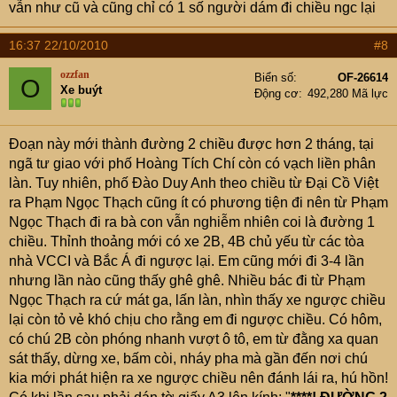
vẫn như cũ và cũng chỉ có 1 số người dám đi chiều ngc lại
16:37 22/10/2010
#8
ozzfan
Biển số
OF-26614
O
Xe buýt
Động cơ
492,280 Mã lực
Đoạn này mới thành đường 2 chiều được hơn 2 tháng, tại
ngã tư giao với phố Hoàng Tích Chí còn có vạch liền phân
làn. Tuy nhiên, phố Đào Duy Anh theo chiều từ Đại Cồ Việt
ra Phạm Ngọc Thạch cũng ít có phương tiện đi nên từ Phạm
Ngọc Thạch đi ra bà con vẫn nghiễm nhiên coi là đường 1
chiều. Thỉnh thoảng mới có xe 2B, 4B chủ yếu từ các tòa
nhà VCCI và Bắc Á đi ngược lại. Em cũng mới đi 3-4 lần
nhưng lần nào cũng thấy ghê ghê. Nhiều bác đi từ Phạm
Ngọc Thạch ra cứ mát ga, lấn làn, nhìn thấy xe ngược chiều
lại còn tỏ vẻ khó chịu cho rằng em đi ngược chiều. Có hôm,
có chú 2B còn phóng nhanh vượt ô tô, em từ đằng xa quan
sát thấy, dừng xe, bấm còi, nháy pha mà gần đến nơi chú
kia mới phát hiện ra xe ngược chiều nên đánh lái ra, hú hồn!