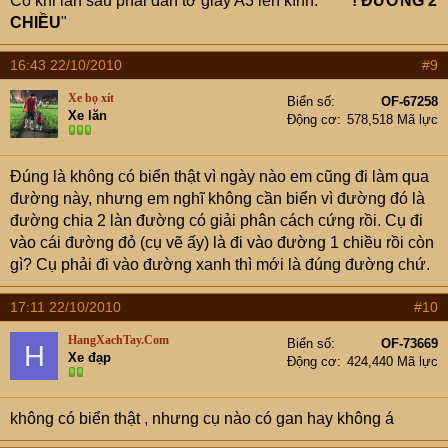
Có khi lần sau phải dán tờ giấy A3 lên kính: "
****! ĐƯỜNG 2
CHIỀU
"
16:43 22/10/2010
#9
Xe bọ xít
Biển số
OF-67258
Xe lăn
Động cơ
578,518 Mã lực
Đúng là không có biển thật vì ngày nào em cũng đi làm qua
đường này, nhưng em nghĩ không cần biển vì đường đó là
đường chia 2 làn đường có giải phân cách cứng rồi. Cụ đi
vào cái đường đỏ (cụ vẽ ấy) là đi vào đường 1 chiều rồi còn
gì? Cụ phải đi vào đường xanh thì mới là đúng đường chứ.
17:11 22/10/2010
#10
HangXachTay.Com
Biển số
OF-73669
H
Xe đạp
Động cơ
424,440 Mã lực
không có biển thật , nhưng cụ nào có gan hay không á