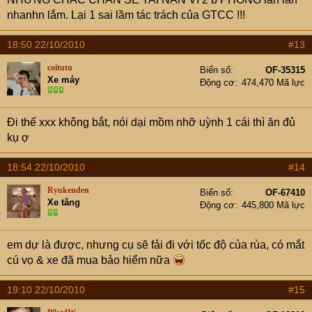
nhanhn lắm. Lại 1 sai lầm tác trách của GTCC !!!
18:50 22/10/2010
#13
coitutu
Biển số
OF-35315
Xe máy
Động cơ
474,470 Mã lực
Đi thế xxx không bắt, nói dại mồm nhỡ uỳnh 1 cái thì ăn đủ
kụ ợ
18:54 22/10/2010
#14
Ryukenden
Biển số
OF-67410
Xe tăng
Động cơ
445,800 Mã lực
em dự là được, nhưng cụ sẽ fải đi với tốc độ của rùa, có mắt
cú vọ & xe đã mua bảo hiểm nữa
19:10 22/10/2010
#15