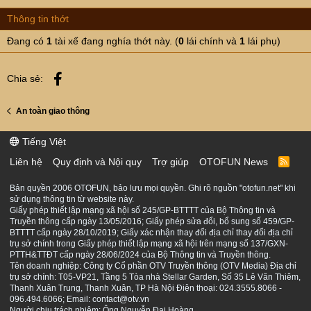
Thông tin thớt
Đang có
1
tài xế đang nghía thớt này. (
0
lái chính và
1
lái phụ)
Facebook
Chia sẻ:
An toàn giao thông
Tiếng Việt
Liên hệ
Quy định và Nội quy
Trợ giúp
OTOFUN News
R
S
S
Bản quyền 2006 OTOFUN, bảo lưu mọi quyền. Ghi rõ nguồn "otofun.net" khi
sử dụng thông tin từ website này.
Giấy phép thiết lập mạng xã hội số 245/GP-BTTTT của Bộ Thông tin và
Truyền thông cấp ngày 13/05/2016; Giấy phép sửa đổi, bổ sung số 459/GP-
BTTTT cấp ngày 28/10/2019; Giấy xác nhận thay đổi địa chỉ thay đổi địa chỉ
trụ sở chính trong Giấy phép thiết lập mạng xã hội trên mạng số 137/GXN-
PTTH&TTĐT cấp ngày 28/06/2024 của Bộ Thông tin và Truyền thông.
Tên doanh nghiệp: Công ty Cổ phần OTV Truyền thông (OTV Media) Địa chỉ
trụ sở chính: T05-VP21, Tầng 5 Tòa nhà Stellar Garden, Số 35 Lê Văn Thiêm,
Thanh Xuân Trung, Thanh Xuân, TP Hà Nội Điện thoại: 024.3555.8066 -
096.494.6066; Email: contact@otv.vn
Người chịu trách nhiệm: Ông Nguyễn Đại Hoàng.