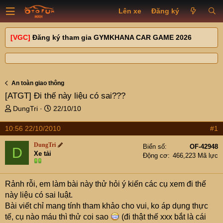
Lên xe
Đăng ký
[VGC]
Đăng ký tham gia GYMKHANA CAR GAME 2026
An toàn giao thông
[ATGT]
Đi thế này liệu có sai???
T
N
DungTri
22/10/10
h
g
r
à
10:56 22/10/2010
#1
e
y
DungTri
a
g
Biển số
OF-42948
D
Xe tải
d
ử
Động cơ
466,223 Mã lực
s
i
t
Rảnh rỗi, em làm bài này thử hỏi ý kiến các cụ xem đi thế
a
r
này liệu có sai luật.
t
Bài viết chỉ mang tính tham khảo cho vui, ko áp dụng thực
e
tế, cụ nào máu thì thử coi sao
(đi thật thế xxx bắt là cái
r