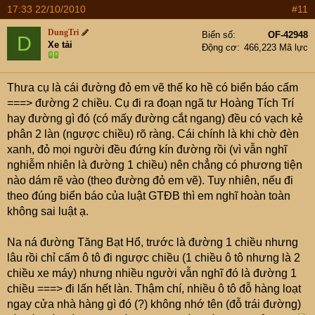
17:33 22/10/2010
#11
DungTri
Biển số
OF-42948
D
Xe tải
Động cơ
466,223 Mã lực
Thưa cụ là cái đường đỏ em vẽ thế ko hề có biển báo cấm
===> đường 2 chiều. Cụ đi ra đoạn ngã tư Hoàng Tích Trí
hay đường gì đó (có mấy đường cắt ngang) đều có vạch kẻ
phân 2 làn (ngược chiều) rõ ràng. Cái chính là khi chờ đèn
xanh, đỏ mọi người đều đứng kín đường rồi (vì vẫn nghĩ
nghiễm nhiên là đường 1 chiều) nên chẳng có phương tiện
nào dám rẽ vào (theo đường đỏ em vẽ). Tuy nhiên, nếu đi
theo đúng biển báo của luật GTĐB thì em nghĩ hoàn toàn
không sai luật ạ.
Na ná đường Tăng Bạt Hổ, trước là đường 1 chiều nhưng
lâu rồi chỉ cấm ô tô đi ngược chiều (1 chiều ô tô nhưng là 2
chiều xe máy) nhưng nhiều người vẫn nghĩ đó là đường 1
chiều ===> đi lấn hết làn. Thậm chí, nhiều ô tô đỗ hàng loạt
ngay cửa nhà hàng gì đó (?) không nhớ tên (đỗ trái đường)