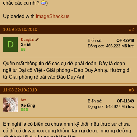
chắc các cụ nhỉ?
)
Uploaded with
ImageShack.us
10:59 22/10/2010
#2
DungTri
Biển số
OF-42948
D
Xe tải
Động cơ
466,223 Mã lực
Quên mất thông tin để các cụ đỡ phải đoán. Đây là đoạn
ngã tư Đại cồ Việt - Giải phóng - Đào Duy Anh ạ. Hướng đi
từ Giải phóng rẽ trái vào Đào Duy Anh
11:08 22/10/2010
#3
bvc
Biển số
OF-11349
Xe tăng
Động cơ
543,927 Mã lực
Em nghĩ là có biển cụ chưa nhìn kỹ thôi, nếu thực sự chưa
có thì có đi vào xxx cũng không làm gì được, nhưng đường