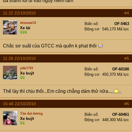
đã thành lối đi vào nguy hiểm lắm
11:22 22/10/2010
#4
tiennam54
Biển số
OF-5463
Xe tải
Động cơ
546,170 Mã lực
Chắc sơ suất của GTCC mà quên k phạt thôi
11:28 22/10/2010
#5
jolie1701
Biển số
OF-60180
Xe buýt
Động cơ
450,370 Mã lực
Thế lày thì chịu thôi...Em cũng chẳng dám thử nữa...
15:46 22/10/2010
#6
Tân đại dương
Biển số
OF-60461
Xe buýt
Động cơ
448,300 Mã lực