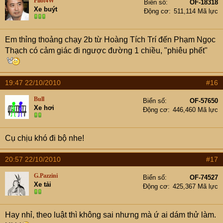
Pilot4W
Biển số
OF-18318
Xe buýt
Động cơ
511,114 Mã lực
Em thỉng thoảng chạy 2b từ Hoàng Tích Trí đến Phạm Ngọc
Thạch có cảm giác đi ngược đường 1 chiều, "phiêu phết"
19:47 22/10/2010
#16
Bull
Biển số
OF-57650
Xe hơi
Động cơ
446,460 Mã lực
Cụ chịu khó đi bộ nhe!
20:57 22/10/2010
#17
G.Pazzini
Biển số
OF-74527
Xe tải
Động cơ
425,367 Mã lực
Hay nhỉ, theo luật thì không sai nhưng mà ứ ai dám thử làm.