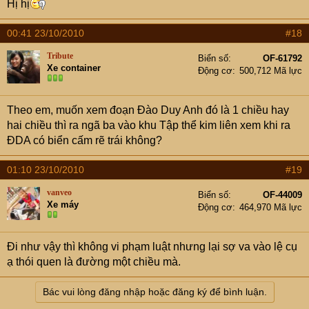
Hị hị
00:41 23/10/2010
#18
Tribute
Biển số
OF-61792
Xe container
Động cơ
500,712 Mã lực
Theo em, muốn xem đoạn Đào Duy Anh đó là 1 chiều hay
hai chiều thì ra ngã ba vào khu Tập thể kim liên xem khi ra
ĐDA có biển cấm rẽ trái không?
01:10 23/10/2010
#19
vanveo
Biển số
OF-44009
Xe máy
Động cơ
464,970 Mã lực
Đi như vậy thì không vi phạm luật nhưng lại sợ va vào lệ cụ
ạ thói quen là đường một chiều mà.
Bác vui lòng đăng nhập hoặc đăng ký để bình luận.