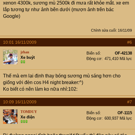
xenon 4300k, sương mù 2500k đi mưa rất khỏe mắt. xe em
lắp tương tự như ảnh bên dưới (mượn ảnh trên bác
Google)
Chỉnh sửa cuối:
16/11/09
10:01 16/11/2009
#6
jrhan
Biển số
OF-42138
Xe buýt
Động cơ
471,410 Mã lực
Thế mà em lại định thay bóng sương mù sáng hơn cho
giống với đèn cos H4 night breaker:^)
Ko biết có nên làm ko nữa nhỉ:102:
10:09 16/11/2009
#7
TOMDUY
Biển số
OF-1115
Xe điện
Động cơ
600,937 Mã lực