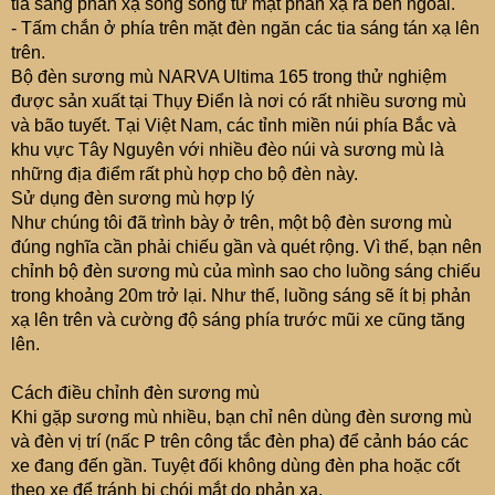
tia sáng phản xạ song song từ mặt phản xạ ra bên ngoài.
- Tấm chắn ở phía trên mặt đèn ngăn các tia sáng tán xạ lên
trên.
Bộ đèn sương mù NARVA Ultima 165 trong thử nghiệm
được sản xuất tại Thụy Điển là nơi có rất nhiều sương mù
và bão tuyết. Tại Việt Nam, các tỉnh miền núi phía Bắc và
khu vực Tây Nguyên với nhiều đèo núi và sương mù là
những địa điểm rất phù hợp cho bộ đèn này.
Sử dụng đèn sương mù hợp lý
Như chúng tôi đã trình bày ở trên, một bộ đèn sương mù
đúng nghĩa cần phải chiếu gần và quét rộng. Vì thế, bạn nên
chỉnh bộ đèn sương mù của mình sao cho luồng sáng chiếu
trong khoảng 20m trở lại. Như thế, luồng sáng sẽ ít bị phản
xạ lên trên và cường độ sáng phía trước mũi xe cũng tăng
lên.
Cách điều chỉnh đèn sương mù
Khi gặp sương mù nhiều, bạn chỉ nên dùng đèn sương mù
và đèn vị trí (nấc P trên công tắc đèn pha) để cảnh báo các
xe đang đến gần. Tuyệt đối không dùng đèn pha hoặc cốt
theo xe để tránh bị chói mắt do phản xạ.