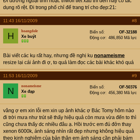
Đi đường ngoại tỉnh hoặc thwoif tiết xấu thì đèn này có tác
dụng rõ rệt. Đi trong phố chỉ để trang trí cho đẹp:21:
11:43 16/11/2009
#8
hoangdole
Biển số
OF-32188
H
Xe buýt
Động cơ
486,850 Mã lực
Bài viết các kụ rất hay, nhưng đề nghị kụ
nonameisme
resize lại cái ảnh đi ợ, to quá làm đọc các bài khác khó quá
11:53 16/11/2009
#9
nonameisme
Biển số
OF-50376
N
Xe đạp
Động cơ
456,380 Mã lực
vâng ợ em xin lỗi em xin up ảnh khác ợ Bác Tomy hôm nào
đi trời mưa như trút sẽ thấy hiệu quả còn mưa vừa đến to thì
cũng chưa thấy dc nhiều đâu ạ. Hồi trước em đú đởn thay
xenon 6000k, ánh sáng nhìn rất đẹp nhưng không hiệu quả
theo kinh nghiệm của bản thân em ánh sáng cần phải bám