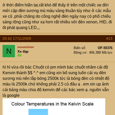
mình sẽ không thấy ánh đèn trắng, trừ khi tới gần, lúc này
ở thời điểm hiện tại,rất khó để thấy ở trên một chiếc xe đời
thì tai nạn rất dễ xảy ra. Vì thế, đèn sương mù có ánh
mới cặp đèn sương mù màu vàng thuần túy như ở các mẫu
sáng vàng, trong điều kiện này, thì tầm chiếu xa của đèn
xe cũ ,phải chăng do công nghệ đèn ngày nay có phổ chiếu
sẽ không có, nhưng ngược lại, xe chạy ngược chiều
sáng rộng cũng như xa hơn rất nhiều với đèn xenon, HID, đi
mình sẽ thấy đèn của mình mà tránh
ốt phát quang LED,,,
Làm sao để người khác nhận ra chiếc xe trong điều kiện
tầm nhìn hạn chế (do mưa to hoặc sương mù dày
20:42 17/11/2009
#13
đặc)??? Có hai cách, dùng âm thanh hoặc ánh sáng.
Dùng âm thanh thì có thể bị nhiễu hoặc không đủ cường
nonameisme
Biển số
OF-50376
N
Xe đạp
độ, đặc biệt là khi người khác cũng đang ngồi trong xe.
Động cơ
456,380 Mã lực
Vậy thì chỉ còn cách dùng ánh sáng.
hì hì vừa rồi bác Chuột có pm mình bác chuột nhầm cái độ
Ánh sáng trắng của đèn pha (tập hợp của các loại ánh
Kenvin thành $$ ^.^ em cũng xin bổ sung luôn cái vụ đèn
sáng đơn sắc khác) thì dễ bị tán xạ trong mưa và sương
sương mù nên lắp bóng 2500k tức là bóng đèn có nhiệt độ
mù. Chỉ có ánh sáng đơn sắc, khó tán xạ và dễ được mắt
màu là 2500k chứ không phải 2.5 củ đâu ạ . em xin up ảnh
người nhận biết thì mới được sử dụng.
cái bảng màu chia độ kenvin để các bác xem ạ. nguồn vẫn
là google
Trong giải sóng ánh sáng thì màu đỏ là dễ nhận biết nhất,
tiếp theo là da cam,sau đó đến ánh sáng vàng. Nhà sản
xuất đã dùng ánh sáng đỏ cho đèn hậu và đèn phanh rồi
nên không thể dùng cho đèn sương mù được nữa (Nếu