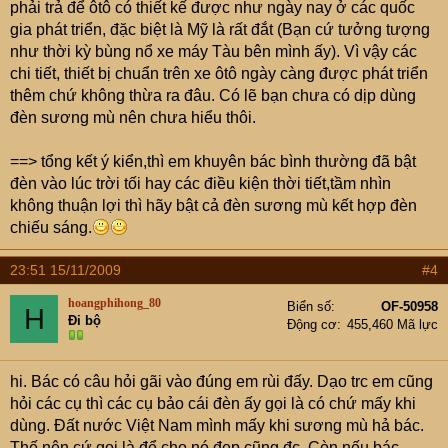
phải trả để ôtô có thiết kế được như ngày nay ở các quốc
gia phát triển, đặc biệt là Mỹ là rất đắt (Bạn cứ tưởng tượng
như thời kỳ bùng nổ xe máy Tàu bên mình ấy). Vì vậy các
chi tiết, thiết bị chuẩn trên xe ôtô ngày càng được phát triển
thêm chứ không thừa ra đâu. Có lẽ bạn chưa có dịp dùng
đèn sương mù nên chưa hiểu thôi.
==> tổng kết ý kiển,thì em khuyên bác bình thường đã bật
đèn vào lúc trời tối hay các điều kiện thời tiết,tầm nhìn
không thuận lợi thì hãy bật cả đèn sương mù kết hợp đèn
chiếu sáng.
23:51 15/11/2009
#4
hoangphihong_80
Biển số
OF-50958
H
Đi bộ
Động cơ
455,460 Mã lực
hi. Bác có câu hỏi gãi vào đúng em rùi đấy. Dạo trc em cũng
hỏi các cụ thì các cụ bảo cái đèn ấy gọi là có chứ mấy khi
dùng. Đất nước Việt Nam mình mấy khi sương mù hả bác.
Thế nên cứ gọi là để cho nó đẹp cũng đc. Còn nếu bác