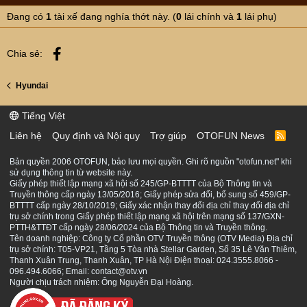
đèn vào lúc trời tối hay các điều kiện thời tiết,tầm nhìn
Đang có
1
tài xế đang nghía thớt này. (
0
lái chính và
1
lái phụ)
không thuận lợi thì hãy bật cả đèn sương mù kết hợp đèn
chiếu sáng.
Facebook
Chia sẻ:
Hyundai
Tiếng Việt
Liên hệ
Quy định và Nội quy
Trợ giúp
OTOFUN News
R
S
S
Bản quyền 2006 OTOFUN, bảo lưu mọi quyền. Ghi rõ nguồn "otofun.net" khi
sử dụng thông tin từ website này.
Giấy phép thiết lập mạng xã hội số 245/GP-BTTTT của Bộ Thông tin và
Truyền thông cấp ngày 13/05/2016; Giấy phép sửa đổi, bổ sung số 459/GP-
BTTTT cấp ngày 28/10/2019; Giấy xác nhận thay đổi địa chỉ thay đổi địa chỉ
trụ sở chính trong Giấy phép thiết lập mạng xã hội trên mạng số 137/GXN-
PTTH&TTĐT cấp ngày 28/06/2024 của Bộ Thông tin và Truyền thông.
Tên doanh nghiệp: Công ty Cổ phần OTV Truyền thông (OTV Media) Địa chỉ
trụ sở chính: T05-VP21, Tầng 5 Tòa nhà Stellar Garden, Số 35 Lê Văn Thiêm,
Thanh Xuân Trung, Thanh Xuân, TP Hà Nội Điện thoại: 024.3555.8066 -
096.494.6066; Email: contact@otv.vn
Người chịu trách nhiệm: Ông Nguyễn Đại Hoàng.