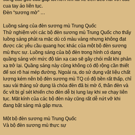
cua tay áo liên tục.
Đèn “sương mờ” …
Luồng sáng của đèn sương mù Trung Quốc
Thử nghiệm với các bộ đèn sương mù Trung Quốc cho thấy
luồng sáng phát ra mặc dù có màu vàng nhưng không đạt
được các yêu cầu quang học khác của một bộ đèn sương
mù thực sự. Luồng sáng của bộ đèn trong hình có dạng
quầng sáng với mức độ tán xạ cao sẽ gây chói mắt khi phản
xạ trở lại. Quầng sáng này cũng không có độ rộng cần thiết
để soi rõ hai mép đường. Ngoài ra, do sử dụng vật liệu chất
lượng kém nên bộ đèn sương mù TQ có độ bền rất thấp, chỉ
sau vài tháng sử dụng là chóa đèn đã bị mờ ố, thân đèn và
ốc vít bị gỉ sét khiến cho đèn dễ bị lung lay khi xe chạy liên
tục. Mặt kính của các bộ đèn này cũng rất dễ nứt vỡ khi
đang bật sáng mà gặp mưa.
Một bộ đèn sương mù Trung Quốc
Và bộ đèn sương mù thực sự