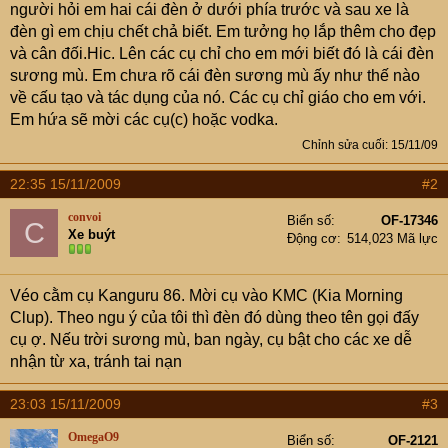
người hỏi em hai cái đèn ở dưới phía trước và sau xe là
đèn gì em chịu chết chả biết. Em tưởng họ lắp thêm cho đẹp
và cân đối.Hic. Lên các cụ chỉ cho em mới biết đó là cái đèn
sương mù. Em chưa rõ cái đèn sương mù ấy như thế nào
về cấu tạo và tác dụng của nó. Các cụ chỉ giáo cho em với.
Em hứa sẽ mời các cụ(c) hoặc vodka.
Chỉnh sửa cuối:
15/11/09
22:35 15/11/2009
#2
convoi
Biển số
OF-17346
C
Xe buýt
Động cơ
514,023 Mã lực
Véo cằm cụ Kanguru 86. Mời cụ vào KMC (Kia Morning
Clup). Theo ngu ý của tôi thì đèn đó dùng theo tên gọi đấy
cụ ợ. Nếu trời sương mù, ban ngày, cụ bật cho các xe dễ
nhận từ xa, tránh tai nạn
23:03 15/11/2009
#3
OmegaO9
Biển số
OF-2121