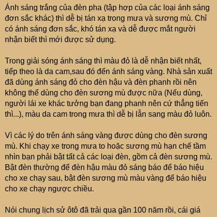
Ánh sáng trắng của đèn pha (tập hợp của các loại ánh sáng
đơn sắc khác) thì dễ bị tán xạ trong mưa và sương mù. Chỉ
có ánh sáng đơn sắc, khó tán xạ và dễ được mắt người
nhận biết thì mới được sử dụng.
Trong giải sóng ánh sáng thì màu đỏ là dễ nhận biết nhất,
tiếp theo là da cam,sau đó đến ánh sáng vàng. Nhà sản xuất
đã dùng ánh sáng đỏ cho đèn hậu và đèn phanh rồi nên
không thể dùng cho đèn sương mù được nữa (Nếu dùng,
người lái xe khác tưởng bạn đang phanh nên cứ thẳng tiến
thì...), màu da cam trong mưa thì dễ bị lẫn sang màu đỏ luôn.
Vì các lý do trên ánh sáng vàng được dùng cho đèn sương
mù. Khi chạy xe trong mưa to hoặc sương mù hạn chế tầm
nhìn bạn phải bật tất cả các loại đèn, gồm cả đèn sương mù.
Bật đèn thường để đèn hậu màu đỏ sáng báo để báo hiệu
cho xe chạy sau, bật đèn sương mù màu vàng để báo hiệu
cho xe chạy ngược chiều.
Nói chung lịch sử ôtô đã trải qua gần 100 năm rồi, cái giá