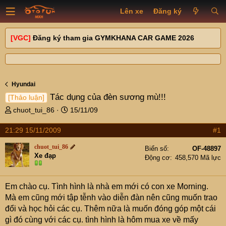
Lên xe
Đăng ký
[VGC]
Đăng ký tham gia GYMKHANA CAR GAME 2026
Hyundai
Tác dụng của đèn sương mù!!!
[Thảo luận]
T
N
chuot_tui_86
15/11/09
h
g
r
à
21:29 15/11/2009
#1
e
y
chuot_tui_86
a
g
Biển số
OF-48897
Xe đạp
d
ử
Động cơ
458,570 Mã lực
s
i
t
Em chào cụ. Tình hình là nhà em mới có con xe Morning.
a
r
Mà em cũng mới tập tễnh vào diễn đàn nên cũng muốn trao
t
đổi và học hỏi các cụ. Thêm nữa là muốn đóng góp một cái
e
gì đó cùng với các cụ. tình hình là hôm mua xe về mấy
r