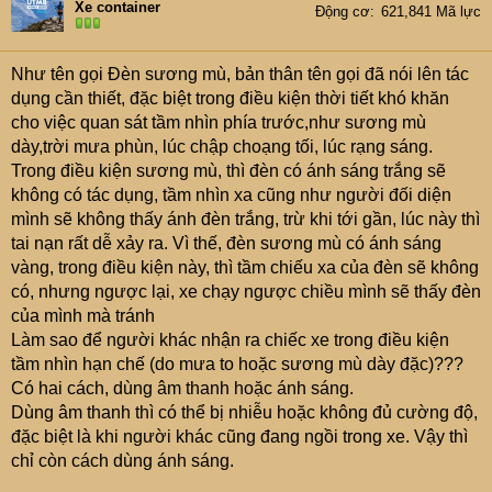
Xe container
Động cơ
621,841 Mã lực
Như tên gọi Đèn sương mù, bản thân tên gọi đã nói lên tác
dụng cần thiết, đặc biệt trong điều kiện thời tiết khó khăn
cho việc quan sát tầm nhìn phía trước,như sương mù
dày,trời mưa phùn, lúc chập choạng tối, lúc rạng sáng.
Trong điều kiện sương mù, thì đèn có ánh sáng trắng sẽ
không có tác dụng, tầm nhìn xa cũng như người đối diện
mình sẽ không thấy ánh đèn trắng, trừ khi tới gần, lúc này thì
tai nạn rất dễ xảy ra. Vì thế, đèn sương mù có ánh sáng
vàng, trong điều kiện này, thì tầm chiếu xa của đèn sẽ không
có, nhưng ngược lại, xe chạy ngược chiều mình sẽ thấy đèn
của mình mà tránh
Làm sao để người khác nhận ra chiếc xe trong điều kiện
tầm nhìn hạn chế (do mưa to hoặc sương mù dày đặc)???
Có hai cách, dùng âm thanh hoặc ánh sáng.
Dùng âm thanh thì có thể bị nhiễu hoặc không đủ cường độ,
đặc biệt là khi người khác cũng đang ngồi trong xe. Vậy thì
chỉ còn cách dùng ánh sáng.