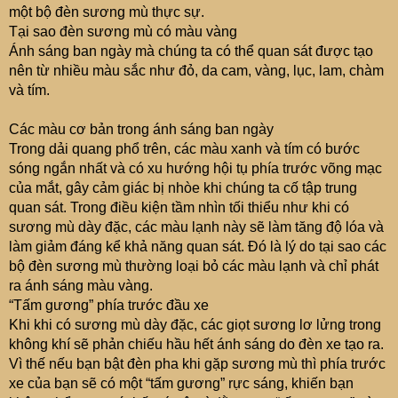
một bộ đèn sương mù thực sự.
Tại sao đèn sương mù có màu vàng
Ánh sáng ban ngày mà chúng ta có thể quan sát được tạo
nên từ nhiều màu sắc như đỏ, da cam, vàng, lục, lam, chàm
và tím.
Các màu cơ bản trong ánh sáng ban ngày
Trong dải quang phổ trên, các màu xanh và tím có bước
sóng ngắn nhất và có xu hướng hội tụ phía trước võng mạc
của mắt, gây cảm giác bị nhòe khi chúng ta cố tập trung
quan sát. Trong điều kiện tầm nhìn tối thiểu như khi có
sương mù dày đặc, các màu lạnh này sẽ làm tăng độ lóa và
làm giảm đáng kể khả năng quan sát. Đó là lý do tại sao các
bộ đèn sương mù thường loại bỏ các màu lạnh và chỉ phát
ra ánh sáng màu vàng.
“Tấm gương” phía trước đầu xe
Khi khi có sương mù dày đặc, các giọt sương lơ lửng trong
không khí sẽ phản chiếu hầu hết ánh sáng do đèn xe tạo ra.
Vì thế nếu bạn bật đèn pha khi gặp sương mù thì phía trước
xe của bạn sẽ có một “tấm gương” rực sáng, khiến bạn