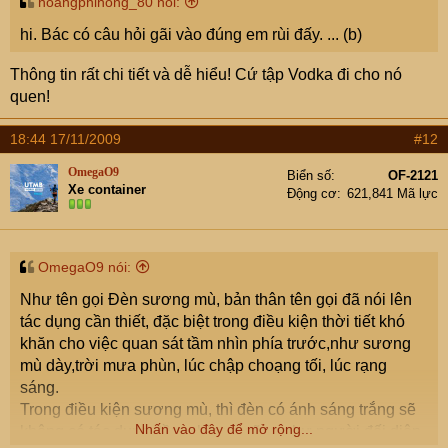
hoangphihong_80 nói:
hi. Bác có câu hỏi gãi vào đúng em rùi đấy. ... (b)
Thông tin rất chi tiết và dễ hiểu! Cứ tập Vodka đi cho nó
quen!
18:44 17/11/2009
#12
OmegaO9
Biển số
OF-2121
Xe container
Động cơ
621,841 Mã lực
OmegaO9 nói:
Như tên gọi Đèn sương mù, bản thân tên gọi đã nói lên
tác dụng cần thiết, đặc biệt trong điều kiện thời tiết khó
khăn cho việc quan sát tầm nhìn phía trước,như sương
mù dày,trời mưa phùn, lúc chập choạng tối, lúc rạng
sáng.
Trong điều kiện sương mù, thì đèn có ánh sáng trắng sẽ
Nhấn vào đây để mở rộng...
không có tác dụng, tầm nhìn xa cũng như người đối diện