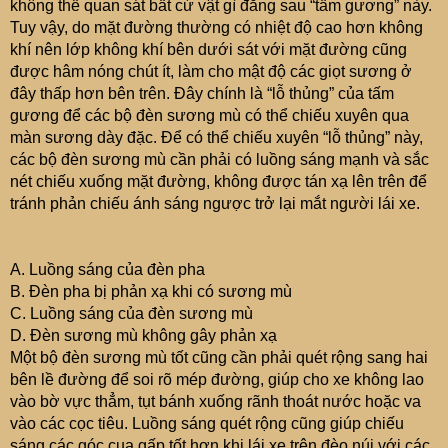
không thể quan sát bất cứ vật gì đằng sau “tấm gương” này.
Tuy vậy, do mặt đường thường có nhiệt độ cao hơn không
khí nên lớp không khí bên dưới sát với mặt đường cũng
được hâm nóng chút ít, làm cho mật độ các giọt sương ở
đây thấp hơn bên trên. Đây chính là “lỗ thủng” của tấm
gương để các bộ đèn sương mù có thể chiếu xuyên qua
màn sương dày đặc. Để có thể chiếu xuyên “lỗ thủng” này,
các bộ đèn sương mù cần phải có luồng sáng mạnh và sắc
nét chiếu xuống mặt đường, không được tán xạ lên trên để
tránh phản chiếu ánh sáng ngược trở lại mắt người lái xe.
A. Luồng sáng của đèn pha
B. Đèn pha bị phản xạ khi có sương mù
C. Luồng sáng của đèn sương mù
D. Đèn sương mù không gây phản xạ
Một bộ đèn sương mù tốt cũng cần phải quét rộng sang hai
bên lề đường để soi rõ mép đường, giúp cho xe không lao
vào bờ vực thẳm, tụt bánh xuống rãnh thoát nước hoặc va
vào các cọc tiêu. Luồng sáng quét rộng cũng giúp chiếu
sáng các góc cua gấp tốt hơn khi lái xe trên đèo núi với các