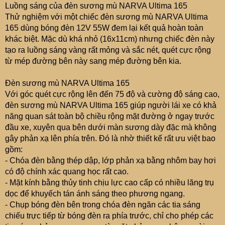
Luồng sáng của đèn sương mù NARVA Ultima 165
Thử nghiệm với một chiếc đèn sương mù NARVA Ultima
165 dùng bóng đèn 12V 55W đem lại kết quả hoàn toàn
khác biệt. Mặc dù khá nhỏ (16x11cm) nhưng chiếc đèn này
tạo ra luồng sáng vàng rất mỏng và sắc nét, quét cực rộng
từ mép đường bên này sang mép đường bên kia.
Đèn sương mù NARVA Ultima 165
Với góc quét cực rộng lên đến 75 độ và cường độ sáng cao,
đèn sương mù NARVA Ultima 165 giúp người lái xe có khả
năng quan sát toàn bộ chiều rộng mặt đường ở ngay trước
đầu xe, xuyên qua bên dưới màn sương dày đặc mà không
gây phản xạ lên phía trên. Đó là nhờ thiết kế rất ưu việt bao
gồm:
- Chóa đèn bằng thép dập, lớp phản xạ bằng nhôm bay hơi
có độ chính xác quang học rất cao.
- Mặt kính bằng thủy tinh chịu lực cao cấp có nhiều lăng trụ
dọc để khuyếch tán ánh sáng theo phương ngang.
- Chụp bóng đèn bên trong chóa đèn ngăn các tia sáng
chiếu trực tiếp từ bóng đèn ra phía trước, chỉ cho phép các