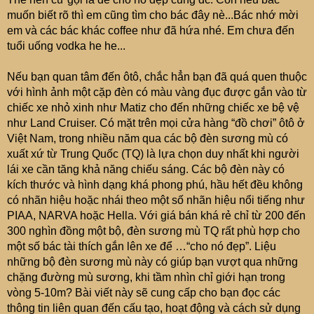
muốn biết rõ thì em cũng tìm cho bác đây nè...Bác nhớ mời
em và các bác khác coffee như đã hứa nhé. Em chưa đến
tuổi uống vodka he he...
Nếu bạn quan tâm đến ôtô, chắc hẳn bạn đã quá quen thuộc
với hình ảnh một cặp đèn có màu vàng đục được gắn vào từ
chiếc xe nhỏ xinh như Matiz cho đến những chiếc xe bệ vệ
như Land Cruiser. Có mặt trên mọi cửa hàng “đồ chơi” ôtô ở
Việt Nam, trong nhiều năm qua các bộ đèn sương mù có
xuất xứ từ Trung Quốc (TQ) là lựa chọn duy nhất khi người
lái xe cần tăng khả năng chiếu sáng. Các bộ đèn này có
kích thước và hình dạng khá phong phú, hầu hết đều không
có nhãn hiệu hoặc nhái theo một số nhãn hiệu nổi tiếng như
PIAA, NARVA hoặc Hella. Với giá bán khá rẻ chỉ từ 200 đến
300 nghìn đồng một bộ, đèn sương mù TQ rất phù hợp cho
một số bác tài thích gắn lên xe để …“cho nó đẹp”. Liệu
những bộ đèn sương mù này có giúp bạn vượt qua những
chặng đường mù sương, khi tầm nhìn chỉ giới hạn trong
vòng 5-10m? Bài viết này sẽ cung cấp cho bạn đọc các
thông tin liên quan đến cấu tạo, hoạt động và cách sử dụng