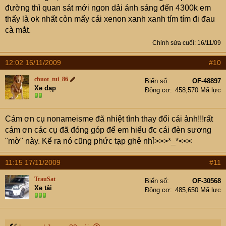
đường thì quan sát mới ngon dải ánh sáng đến 4300k em
thấy là ok nhất còn mấy cái xenon xanh xanh tím tím đi đau
cà mắt.
Chỉnh sửa cuối:
16/11/09
12:02 16/11/2009
#10
chuot_tui_86
Biển số
OF-48897
Xe đạp
Động cơ
458,570 Mã lực
Cám ơn cụ nonameisme đã nhiệt tình thay đổi cái ảnh!!!rất
cám ơn các cụ đã đóng góp để em hiểu đc cái đèn sương
"mờ" này. Kể ra nó cũng phức tạp ghê nhỉ>>>*_*<<<
11:15 17/11/2009
#11
TrauSat
Biển số
OF-30568
Xe tải
Động cơ
485,650 Mã lực