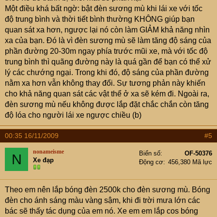
Một điều khá bất ngờ: bật đèn sương mù khi lái xe với tốc
độ trung bình và thời tiết bình thường KHÔNG giúp bạn
quan sát xa hơn, ngược lại nó còn làm GIẢM khả năng nhìn
xa của bạn. Đó là vì đèn sương mù sẽ làm tăng độ sáng của
phần đường 20-30m ngay phía trước mũi xe, mà với tốc độ
trung bình thì quãng đường này là quá gần để bạn có thể xử
lý các chướng ngại. Trong khi đó, độ sáng của phần đường
nằm xa hơn vẫn không thay đổi. Sự tương phản này khiến
cho khả năng quan sát các vật thể ở xa sẽ kém đi. Ngoài ra,
đèn sương mù nếu không được lắp đặt chắc chắn còn tăng
độ lóa cho người lái xe ngược chiều (b)
00:35 16/11/2009
#5
nonameisme
Biển số
OF-50376
N
Xe đạp
Động cơ
456,380 Mã lực
Theo em nên lắp bóng đèn 2500k cho đèn sương mù. Bóng
đèn cho ánh sáng màu vàng sậm, khi đi trời mưa lớn các
bác sẽ thấy tác dụng của em nó. Xe em em lắp cos bóng