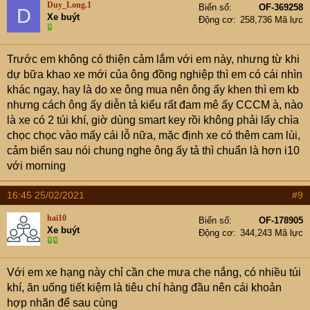
Duy_Long.1
Biển số
OF-369258
D
có gì để tâm sự nên em nhảy cóc đến bước ngoặt năm
Xe buýt
Động cơ
258,736 Mã lực
2020 luôn ạ.
Từng ấy năm cày cuốc thì vợ chồng em cũng bỏ ra được
Trước em không có thiện cảm lắm với em này, nhưng từ khi
hơn 300tr, tính là sẽ vay thêm ngân hàng để mua xe,
dự bữa khao xe mới của ông đồng nghiệp thì em có cái nhìn
trong đầu em đã nghĩ là sẽ mua Wigo rồi vì em có trải
khác ngay, hay là do xe ông mua nên ông ấy khen thì em kb
nghiệm rất tốt từ 2018 đến 2020 bên em nó. Tiền chưa về
nhưng cách ông ấy diễn tả kiểu rất đam mê ấy CCCM à, nào
nhưng vợ chồng em đã chạy loanh quanh các showroom
là xe có 2 túi khí, giờ dùng smart key rồi không phải lấy chìa
để xem xe, chuẩn kiểu háo hức ấy CCCM à. Mặc dù đã
chọc chọc vào mấy cái lỗ nữa, mặc định xe có thêm cam lùi,
quá quen với i10 và morning nhưng bọn em vẫn đi tham
cảm biến sau nói chung nghe ông ấy tả thì chuẩn là hơn i10
khảo để xem mẫu mới có khác gì không? Thì em kết luận
với morning
được là tụi nó chả khác cái quái gì ngày xưa CCCM à, xe
vẫn chật chội như thế, đi vẫn chán, lái không đầm và
16:45 25/02/2021
#9
chắc như Wigo chả hiểu sao CCCM lại cứ đâm đầu vào
hai10
Biển số
OF-178905
mua những chiếc xe thiếu an toàn như thế để làm gì?
Xe buýt
Động cơ
344,243 Mã lực
Thời gian tiếp theo là thời gian mà bọn em vật lộn để tìm
ra con xe phù hợp nhất với mình, em lái thử cả xe mới, cả
xe cũ, có lúc em định múc em Vios cũ rồi nhưng về sau
Với em xe hạng này chỉ cần che mưa che nắng, có nhiều túi
vẫn chốt mua Wigo 2020 bản MT cho tiết kiệm lại còn là
khí, ăn uống tiết kiệm là tiêu chí hàng đầu nên cái khoản
xe nhập nguyên chiecs mới tinh xịn sò nữa nữa.
hợp nhãn để sau cùng