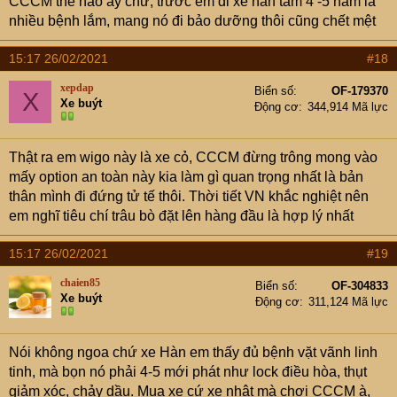
CCCM thế nào ấy chứ, trước em đi xe hàn tầm 4 -5 năm là
nhiều bệnh lắm, mang nó đi bảo dưỡng thôi cũng chết mệt
15:17 26/02/2021
#18
xepdap
Biển số
OF-179370
X
Xe buýt
Động cơ
344,914 Mã lực
Thật ra em wigo này là xe cỏ, CCCM đừng trông mong vào
mấy option an toàn này kia làm gì quan trọng nhất là bản
thân mình đi đứng tử tế thôi. Thời tiết VN khắc nghiệt nên
em nghĩ tiêu chí trâu bò đặt lên hàng đầu là hợp lý nhất
15:17 26/02/2021
#19
chaien85
Biển số
OF-304833
Xe buýt
Động cơ
311,124 Mã lực
Nói không ngoa chứ xe Hàn em thấy đủ bệnh vặt vãnh linh
tinh, mà bọn nó phải 4-5 mới phát như lock điều hòa, thụt
giảm xóc, chảy dầu. Mua xe cứ xe nhật mà chơi CCCM à,