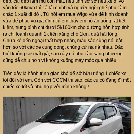
đẹp, cái đẹp làm mù con mắt. nếu tính sơ sơ nếu xế đi với
vận tốc 60km/h thì cả lái chính và người ngồi ghế phụ cầm
chắc 1 xuất đi đời. Từ hồi em mua Wigo vừa để kinh doanh
vừa để phục vụ gia đình thì em thấy em nó ăn uống rất tiết
kiệm, trung bình chỉ dưới 5l/100km cho đường hỗn hợp tính
ra chỉ loanh quanh 1k tiền xăng cho 1km, quá hài lòng.
Chưa kể đến ngoại thất hợp nhãn, màu sắc cũng nổi bật
hơn so với các xe cùng dòng, chúng cứ na ná nhau. Đặc
biệt không sợ mất giá, sau này có nhu cầu sang nhượng
cũng dễ chịu hơn vì không xuống máy móc quá nhiều.
Trên đây là hành trình gian khố để sở hữu riêng 1 chiếc xe
tốt đối với em. Còn với CCCM thì sao, các cụ có đang đi một
chiếc xe tốt và phù hợp với mình không?