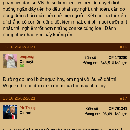
phần lớn dân số VN thì số tiền cực lớn nên để quyết định
xuống ngần đấy tiền họ đều phải suy nghĩ, tính toán, cân đo
đong đếm chán mới thôi chứ mọi người. Xét chi li ra thì kiểu
gì chẳng có con ăn uống tiết kiệm nhất, chi phí nuôi dưỡng ít
nhất, trải nghiệm tốt hơn những con xe cùng loại. Đánh
đồng như nhau em thấy không ổn
15:16 26/02/2021
#16
songsong
Biển số
OF-179290
Xe buýt
Động cơ
346,518 Mã lực
Đường dài mới biết ngựa hay, em nghĩ về lâu về dài thì
Wigo sẽ bộ nộ được ưu điểm của bộ máy nhà Toy
15:16 26/02/2021
#17
Mr Trump
Biển số
OF-701341
Xe hơi
Động cơ
96,691 Mã lực