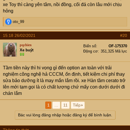
xe Toy thì càng yên tâm, nồi đồng, cối đá còn lâu mới chịu
hỏng
R
oto_99
e
a
15:18 26/02/2021
#20
c
t
pqchien
Biển số
OF-175370
i
Xe buýt
Động cơ
351,325 Mã lực
o
n
s
Tầm tiền này thì hi vọng gì đến option an toàn với trải
:
nghiệm công nghệ hả CCCM, ổn định, tiết kiệm chi phí thay
sửa bảo dưỡng ít là may mắn lắm rồi. xe Hàn tầm cerato trở
lên mới tạm gọi là có chất lượng chứ mấy con dưới dưới đi
chán lắm
1
…
11
Tiếp
Bác vui lòng đăng nhập hoặc đăng ký để bình luận.