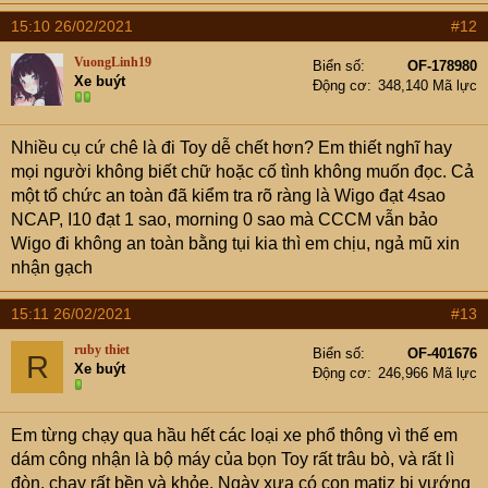
vô lăng của con Wigo này em thấy tốt hơn hẳn mấy con
cùng tầm tiền. Khung gầm Wigo rất chắc chắn, đạt được
15:10 26/02/2021
#12
4* của NCAP là đủ hiểu em nó chắc chắn đến cỡ nào rồi,
VuongLinh19
Biển số
OF-178980
i10 với morning thì đứa 1 sao, đứa chả sao nào, chả hiểu
Xe buýt
Động cơ
348,140 Mã lực
sao mọi người lại chọn tụi này, chắc vì nó đẹp, cái đẹp
làm mù con mắt. nếu tính sơ sơ nếu xế đi với vận tốc
60km/h thì cả lái chính và người ngồi ghế phụ cầm chắc
Nhiều cụ cứ chê là đi Toy dễ chết hơn? Em thiết nghĩ hay
1 xuất đi đời. Từ hồi em mua Wigo vừa để kinh doanh
mọi người không biết chữ hoặc cố tình không muốn đọc. Cả
vừa để phục vụ gia đình thì em thấy em nó ăn uống rất
một tổ chức an toàn đã kiểm tra rõ ràng là Wigo đạt 4sao
tiết kiệm, trung bình chỉ dưới 5l/100km cho đường hỗn
NCAP, I10 đạt 1 sao, morning 0 sao mà CCCM vẫn bảo
hợp tính ra chỉ loanh quanh 1k tiền xăng cho 1km, quá
Wigo đi không an toàn bằng tụi kia thì em chịu, ngả mũ xin
hài lòng. Chưa kể đến ngoại thất hợp nhãn, màu sắc
nhận gạch
cũng nổi bật hơn so với các xe cùng dòng, chúng cứ na
ná nhau. Đặc biệt không sợ mất giá, sau này có nhu cầu
15:11 26/02/2021
#13
sang nhượng cũng dễ chịu hơn vì không xuống máy móc
ruby thiet
Biển số
OF-401676
R
quá nhiều.
Xe buýt
Động cơ
246,966 Mã lực
Trên đây là hành trình gian khố để sở hữu riêng 1 chiếc
xe tốt đối với em. Còn với CCCM thì sao, các cụ có đang
Em từng chạy qua hầu hết các loại xe phổ thông vì thế em
đi một chiếc xe tốt và phù hợp với mình không?
dám công nhận là bộ máy của bọn Toy rất trâu bò, và rất lì
đòn, chạy rất bền và khỏe. Ngày xưa có con matiz bị vướng