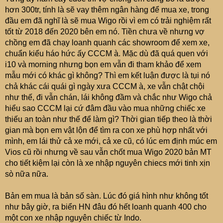
hơn 300tr, tính là sẽ vay thêm ngân hàng để mua xe, trong
đầu em đã nghĩ là sẽ mua Wigo rồi vì em có trải nghiệm rất
tốt từ 2018 đến 2020 bên em nó. Tiền chưa về nhưng vợ
chồng em đã chạy loanh quanh các showroom để xem xe,
chuẩn kiểu háo hức ấy CCCM à. Mặc dù đã quá quen với
i10 và morning nhưng bọn em vẫn đi tham khảo để xem
mẫu mới có khác gì không? Thì em kết luận được là tụi nó
chả khác cái quái gì ngày xưa CCCM à, xe vẫn chật chội
như thế, đi vẫn chán, lái không đầm và chắc như Wigo chả
hiểu sao CCCM lại cứ đâm đầu vào mua những chiếc xe
thiếu an toàn như thế để làm gì? Thời gian tiếp theo là thời
gian mà bọn em vật lộn để tìm ra con xe phù hợp nhất với
mình, em lái thử cả xe mới, cả xe cũ, có lúc em định múc em
Vios cũ rồi nhưng về sau vẫn chốt mua Wigo 2020 bản MT
cho tiết kiệm lại còn là xe nhập nguyên chiecs mới tinh xịn
sò nữa nữa.
Bản em mua là bản số sàn. Lúc đó giá hình như không tốt
như bây giờ, ra biển HN đâu đó hết loanh quanh 400 cho
một con xe nhập nguyên chiếc từ Indo.