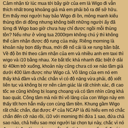
Cảm nhận từ lúc mua tới bây giờ của em là Wigo đi vẫn
thích nhất trong khoảng giá mà em phải bỏ ra để sở hữu.
Em thấy mọi người hay bảo Wigo đi ồn, mỏng manh kiểu
thùng tôn di động nhưng không biết những người ấy đã
từng đi Wigo bao giờ chưa hay chỉ được ngồi mỗi thùng
tôn? Nếu như ở vòng tua 2000rpm không chú ý thì không
thể cảm nhận được độ rung của máy. Riêng morning là
khoản này bọn đấy thua, mới đề nổ cái là xe rung bần bật.
Về độ ồn thì theo cảm nhận của em và nhiều anh em taxi thì
wigo và i10 bằng nhau. Xe bắt tốc khá nhanh đặc biệt ở dải
từ 40km trở xuống, khoản này cũng chưa có xe nào tầm giá
dưới 400 làm được như Wigo cả. Vô lăng của em nó em
thấy khá đầm và chắc chắn vì có độ nặng vừa phải, độ xiết
liên tục và không bị rơ nên cảm giác lái rất chính xác, đi cao
tốc xe cũng không bị loạng choạng và có tầm nhìn cũng khá
bao quát. Công tâm mà nói thì vô lăng của con Wigo này em
thấy tốt hơn hẳn mấy con cùng tầm tiền. Khung gầm Wigo
rất chắc chắn, đạt được 4* của NCAP là đủ hiểu em nó chắc
chắn đến cỡ nào rồi, i10 với morning thì đứa 1 sao, đứa chả
sao nào, chả hiểu sao mọi người lại chọn tụi này, chắc vì nó