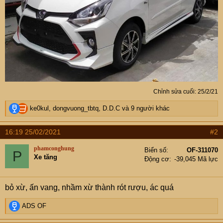
Chỉnh sửa cuối:
25/2/21
R
ke0kul
,
dongvuong_tbtq
,
D.D.C
và 9 người khác
e
a
16:19 25/02/2021
#2
c
t
phamconghung
Biển số
OF-311070
P
i
Xe tăng
Động cơ
-39,045 Mã lực
o
n
s
bỏ xừ, ấn vang, nhầm xừ thành rót rượu, ác quá
:
R
ADS OF
e