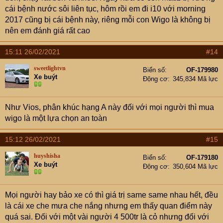
cái bệnh nước sôi liên tục, hôm rồi em đi i10 với morning
2017 cũng bị cái bệnh này, riêng mỗi con Wigo là không bị
nên em đánh giá rất cao
15:11 26/02/2021
#14
sweetlightvn
Biển số
OF-179980
Xe buýt
Động cơ
345,834 Mã lực
Như Vios, phân khúc hạng A này đối với mọi người thì mua
wigo là một lựa chọn an toàn
15:12 26/02/2021
#15
huyshisha
Biển số
OF-179180
Xe buýt
Động cơ
350,604 Mã lực
Mọi người hay bảo xe có thì giá trị same same nhau hết, đều
là cái xe che mưa che nắng nhưng em thấy quan điểm này
quá sai. Đối với một vài người 4 500tr là cỏ nhưng đối với