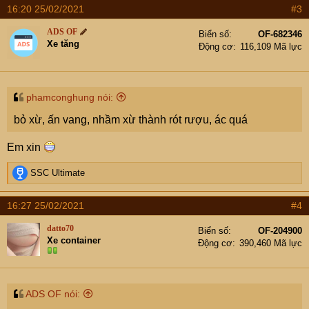
a
16:20 25/02/2021
#3
c
t
ADS OF
Biển số
OF-682346
i
Xe tăng
Động cơ
116,109 Mã lực
o
n
s
:
phamconghung nói:
bỏ xừ, ấn vang, nhầm xừ thành rót rượu, ác quá
Em xin
R
SSC Ultimate
e
a
16:27 25/02/2021
#4
c
t
datto70
Biển số
OF-204900
i
Xe container
Động cơ
390,460 Mã lực
o
n
s
:
ADS OF nói: