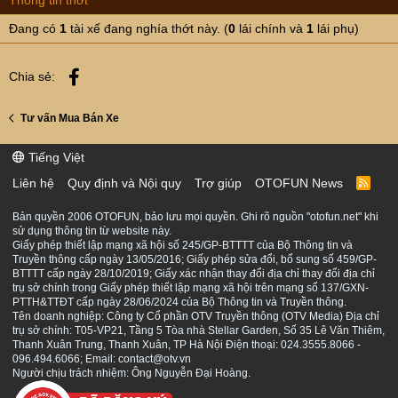
Thông tin thớt
Đang có
1
tài xế đang nghía thớt này. (
0
lái chính và
1
lái phụ)
Facebook
Chia sẻ:
Tư vấn Mua Bán Xe
Tiếng Việt
Liên hệ
Quy định và Nội quy
Trợ giúp
OTOFUN News
R
S
S
Bản quyền 2006 OTOFUN, bảo lưu mọi quyền. Ghi rõ nguồn "otofun.net" khi
sử dụng thông tin từ website này.
Giấy phép thiết lập mạng xã hội số 245/GP-BTTTT của Bộ Thông tin và
Truyền thông cấp ngày 13/05/2016; Giấy phép sửa đổi, bổ sung số 459/GP-
BTTTT cấp ngày 28/10/2019; Giấy xác nhận thay đổi địa chỉ thay đổi địa chỉ
trụ sở chính trong Giấy phép thiết lập mạng xã hội trên mạng số 137/GXN-
PTTH&TTĐT cấp ngày 28/06/2024 của Bộ Thông tin và Truyền thông.
Tên doanh nghiệp: Công ty Cổ phần OTV Truyền thông (OTV Media) Địa chỉ
trụ sở chính: T05-VP21, Tầng 5 Tòa nhà Stellar Garden, Số 35 Lê Văn Thiêm,
Thanh Xuân Trung, Thanh Xuân, TP Hà Nội Điện thoại: 024.3555.8066 -
096.494.6066; Email: contact@otv.vn
Người chịu trách nhiệm: Ông Nguyễn Đại Hoàng.