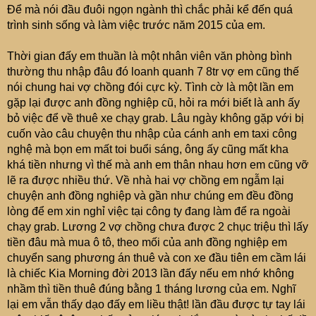
e
Để mà nói đầu đuôi ngọn ngành thì chắc phải kể đến quá
r
trình sinh sống và làm việc trước năm 2015 của em.
Thời gian đấy em thuần là một nhân viên văn phòng bình
thường thu nhập đâu đó loanh quanh 7 8tr vợ em cũng thế
nói chung hai vợ chồng đói cực kỳ. Tình cờ là một lần em
gặp lại được anh đồng nghiệp cũ, hỏi ra mới biết là anh ấy
bỏ việc để về thuê xe chạy grab. Lâu ngày không gặp với bị
cuốn vào câu chuyện thu nhập của cánh anh em taxi công
nghệ mà bọn em mất toi buổi sáng, ông ấy cũng mất kha
khá tiền nhưng vì thế mà anh em thân nhau hơn em cũng vỡ
lẽ ra được nhiều thứ. Về nhà hai vợ chồng em ngẫm lại
chuyện anh đồng nghiệp và gần như chúng em đều đồng
lòng để em xin nghỉ việc tại công ty đang làm để ra ngoài
chạy grab. Lương 2 vợ chồng chưa được 2 chục triệu thì lấy
tiền đâu mà mua ô tô, theo mối của anh đồng nghiệp em
chuyển sang phương án thuê và con xe đầu tiên em cầm lái
là chiếc Kia Morning đời 2013 lần đấy nếu em nhớ không
nhầm thì tiền thuê đúng bằng 1 tháng lương của em. Nghĩ
lại em vẫn thấy dạo đấy em liều thật! lần đầu được tự tay lái