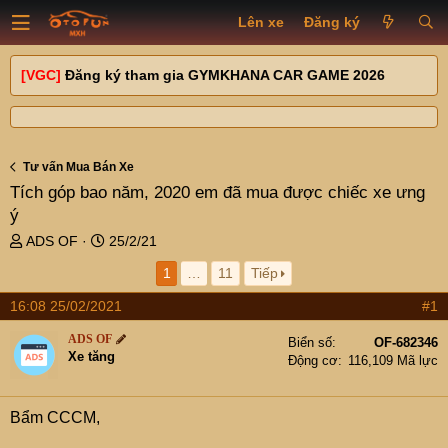
Lên xe
Đăng ký
[VGC]
Đăng ký tham gia GYMKHANA CAR GAME 2026
Tư vấn Mua Bán Xe
Tích góp bao năm, 2020 em đã mua được chiếc xe ưng
ý
T
N
ADS OF
25/2/21
h
g
1
…
11
Tiếp
r
à
e
y
16:08 25/02/2021
#1
a
g
d
ử
ADS OF
Biển số
OF-682346
s
i
Xe tăng
Động cơ
116,109 Mã lực
t
a
r
Bẩm CCCM,
t