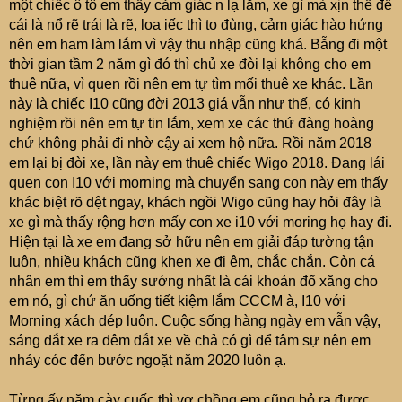
một chiếc ô tô em thấy cảm giác n lạ lắm, xe gì mà xịn thế đề
cái là nổ rẽ trái là rẽ, loa iếc thì to đùng, cảm giác hào hứng
nên em ham làm lắm vì vậy thu nhập cũng khá. Bẵng đi một
thời gian tầm 2 năm gì đó thì chủ xe đòi lại không cho em
thuê nữa, vì quen rồi nên em tự tìm mối thuê xe khác. Lần
này là chiếc I10 cũng đời 2013 giá vẫn như thế, có kinh
nghiệm rồi nên em tự tin lắm, xem xe các thứ đàng hoàng
chứ không phải đi nhờ cậy ai xem hộ nữa. Rồi năm 2018
em lại bị đòi xe, lần này em thuê chiếc Wigo 2018. Đang lái
quen con I10 với morning mà chuyển sang con này em thấy
khác biệt rõ dệt ngay, khách ngồi Wigo cũng hay hỏi đây là
xe gì mà thấy rộng hơn mấy con xe i10 với moring họ hay đi.
Hiện tại là xe em đang sở hữu nên em giải đáp tường tận
luôn, nhiều khách cũng khen xe đi êm, chắc chắn. Còn cá
nhân em thì em thấy sướng nhất là cái khoản đổ xăng cho
em nó, gì chứ ăn uống tiết kiệm lắm CCCM à, I10 với
Morning xách dép luôn. Cuộc sống hàng ngày em vẫn vậy,
sáng dắt xe ra đêm dắt xe về chả có gì để tâm sự nên em
nhảy cóc đến bước ngoặt năm 2020 luôn ạ.
Từng ấy năm cày cuốc thì vợ chồng em cũng bỏ ra được