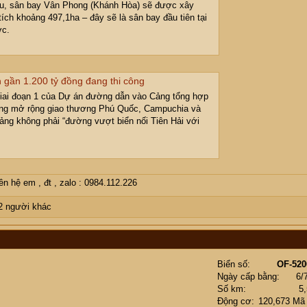
ứu, sân bay Vân Phong (Khánh Hòa) sẽ được xây
ích khoảng 497,1ha – đây sẽ là sân bay đầu tiên tại
ớc.
gần 1.200 tỷ đồng đang thi công
giai đoạn 1 của Dự án đường dẫn vào Cảng tổng hợp
ọng mở rộng giao thương Phú Quốc, Campuchia và
cảng không phải “đường vượt biển nối Tiên Hải với
 hệ em , đt , zalo : 0984.112.226
2 người khác
Biển số
OF-520
Ngày cấp bằng
6/
Số km
5
Động cơ
120,673 Mã