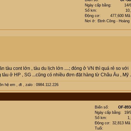
Ngày cấp bằng
14/
Số km
10
Động cơ
477,600 Mã
Nơi ở
Định Công - Hoàng
tàu cont lớn , tàu du lịch lớn ....; đóng ở VN thì quá rẻ so với
àu ở HP , SG ...cũng có nhiều đơn đặt hàng từ Châu Âu , Mỹ .
 hệ em , đt , zalo : 0984.112.226
Biển số
OF-893
Ngày cấp bằng
19/
Số km
1
Động cơ
32,813 Mã
Tuổi