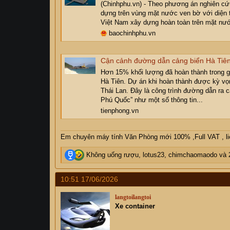
(Chinhphu.vn) - Theo phương án nghiên c
dựng trên vùng mặt nước ven bờ với diện t
Việt Nam xây dựng hoàn toàn trên mặt nư
baochinhphu.vn
Cận cảnh đường dẫn cảng biển Hà Tiên 
Hơn 15% khối lượng đã hoàn thành trong 
Hà Tiên. Dự án khi hoàn thành được kỳ v
Thái Lan. Đây là công trình đường dẫn ra 
Phú Quốc” như một số thông tin...
tienphong.vn
Em chuyên máy tính Văn Phòng mới 100% ,Full VAT , liên
R
Không uống rượu
,
lotus23
,
chimchaomaodo
và 
e
a
10:51 17/06/2026
c
t
langtoilangtoi
i
Xe container
o
n
s