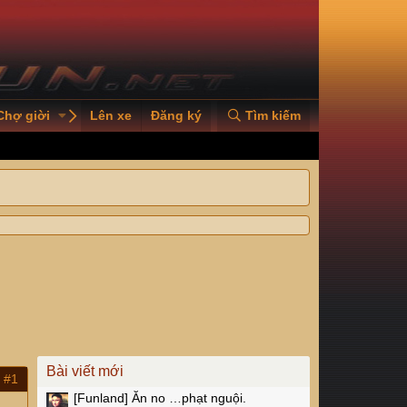
Chợ giời
PVOILVGC2026
Lên xe
Đăng ký
Tìm kiếm
Bài viết mới
#1
[Funland]
Ăn no …phạt nguội.