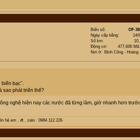
Biển số
OF-38
Ngày cấp bằng
14/
Số km
10
Động cơ
477,600 Mã
Nơi ở
Định Công - Hoàng
 biển bạc".
 sao phát triển thế?
 công nghệ hiện nay các nước đã từng làm, giờ nhanh hơn trướ
 hệ em , đt , zalo : 0984.112.226