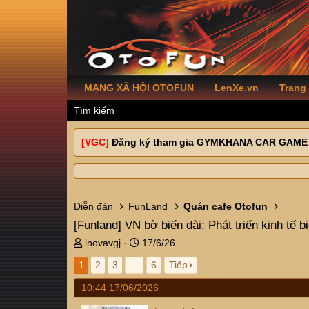
MẠNG XÃ HỘI OTOFUN
LenXe.vn
Trang
Tìm kiếm
[VGC]
Đăng ký tham gia GYMKHANA CAR GAME
Diễn đàn
FunLand
Quán cafe Otofun
[Funland]
VN bờ biển dài; Phát triển kinh tế b
T
N
inovavgj
17/6/26
h
g
1
2
3
…
6
Tiếp
r
à
e
y
10:44 17/06/2026
a
g
d
ử