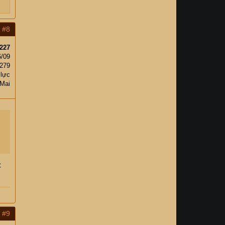
#8
227
6/09
,279
 lực
 Mai
c
#9