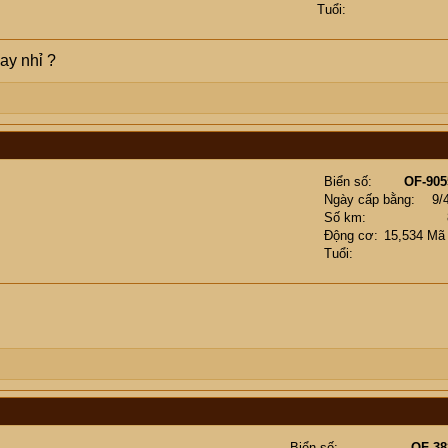
Tuổi
ay nhỉ ?
Biển số
OF-905
Ngày cấp bằng
9/
Số km
Động cơ
15,534 Mã
Tuổi
Biển số
OF-38