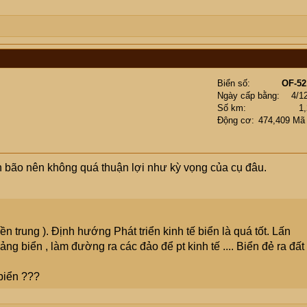
Biển số
OF-52
Ngày cấp bằng
4/1
Số km
1
Động cơ
474,409 Mã
 bão nên không quá thuận lợi như kỳ vọng của cụ đâu.
n trung ). Định hướng Phát triển kinh tế biển là quá tốt. Lấn
g biển , làm đường ra các đảo để pt kinh tế .... Biển đẻ ra đất
biển ???