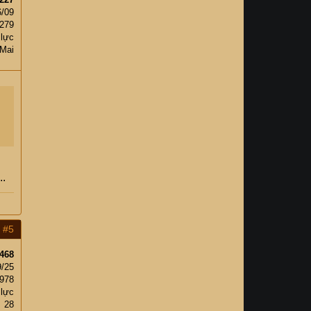
6/09
,279
 lực
 Mai
..
#5
468
9/25
,978
 lực
28