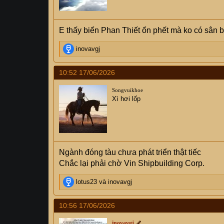
:
E thấy biển Phan Thiết ổn phết mà ko có sân b
R
inovavgj
e
a
10:52 17/06/2026
c
t
Songvuikhoe
i
Xì hơi lốp
o
n
s
:
Ngành đóng tàu chưa phát triển thật tiếc
Chắc lại phải chờ Vin Shipbuilding Corp.
R
lotus23
và
inovavgj
e
a
10:56 17/06/2026
c
t
inovavgj