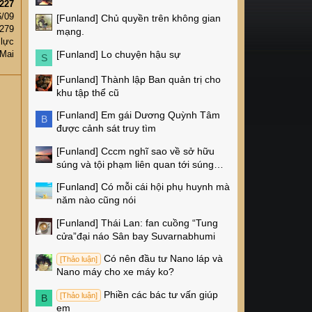
227
6/09
[Funland]
Chủ quyền trên không gian
,279
mạng.
 lực
[Funland]
Lo chuyện hậu sự
 Mai
S
[Funland]
Thành lập Ban quản trị cho
n
khu tập thể cũ
[Funland]
Em gái Dương Quỳnh Tâm
B
được cảnh sát truy tìm
[Funland]
Cccm nghĩ sao về sở hữu
súng và tội phạm liên quan tới súng
ống ở Mỹ
[Funland]
Có mỗi cái hội phụ huynh mà
năm nào cũng nói
[Funland]
Thái Lan: fan cuồng “Tung
cửa”đại náo Sân bay Suvarnabhumi
Có nên đầu tư Nano láp và
[Thảo luận]
Nano máy cho xe máy ko?
Phiền các bác tư vấn giúp
[Thảo luận]
B
em