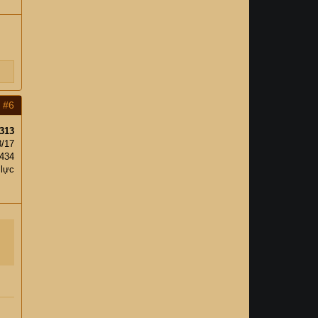
#6
313
3/17
,434
 lực