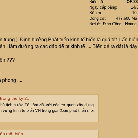
Biển số
OF-38
Ngày cấp bằng
14/
Số km
10
Động cơ
477,600 Mã
Nơi ở
Định Công - Hoàng
trung ). Định hướng Phát triển kinh tế biển là quá tốt. Lấn biể
 , làm đường ra các đảo để pt kinh tế .... Biển đẻ ra đất là đây
ển ???
 phong ....
trong thế kỷ 21
Chủ tịch nước Tô Lâm đối với các cơ quan xây dựng
 vững kinh tế biển VN trong giai đoạn phát triển mới.
rên mặt biển