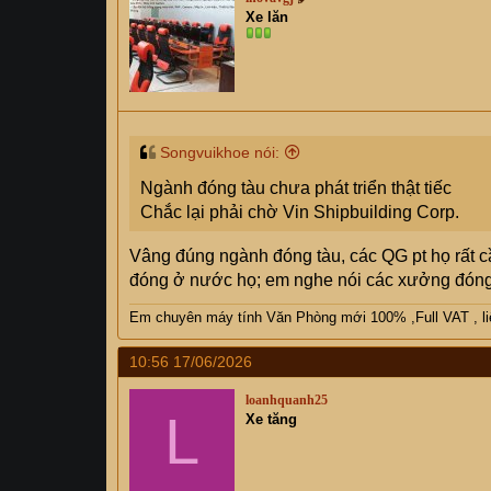
i
Xe lăn
o
n
s
:
Songvuikhoe nói:
Ngành đóng tàu chưa phát triển thật tiếc
Chắc lại phải chờ Vin Shipbuilding Corp.
Vâng đúng ngành đóng tàu, các QG pt họ rất cần 
đóng ở nước họ; em nghe nói các xưởng đóng t
Em chuyên máy tính Văn Phòng mới 100% ,Full VAT , liên
10:56 17/06/2026
loanhquanh25
L
Xe tăng