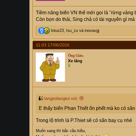
Tiềm năng biển VN thế mới gọi là "rừng vàng b
Còn bọn do thái, Sing chả có tài nguyên gì mà 
R
lotus23
,
Isu_zu
và
inovavgj
e
a
11:03 17/06/2026
c
t
Ông Giáo.
i
Xe tăng
o
n
s
:
langtoilangtoi nói:
E thấy biển Phan Thiết ổn phết mà ko có sân
Trong lộ trình là P.Thiet sẽ có sân bay cụ nhé
Muốn sang thì bắc cầu kiều,