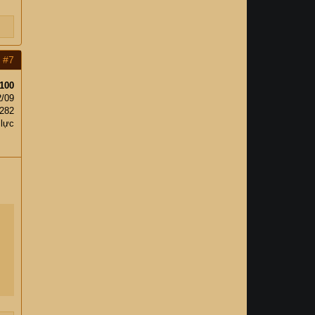
#7
100
2/09
,282
 lực