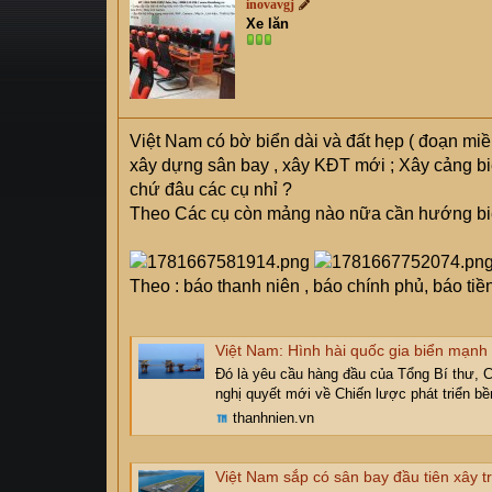
inovavgj
s
i
Xe lăn
t
a
r
t
e
Việt Nam có bờ biển dài và đất hẹp ( đoạn miền 
r
xây dựng sân bay , xây KĐT mới ; Xây cảng biển
chứ đâu các cụ nhỉ ?
Theo Các cụ còn mảng nào nữa cần hướng bi
Theo : báo thanh niên , báo chính phủ, báo tiền
Việt Nam: Hình hài quốc gia biển mạnh 
Đó là yêu cầu hàng đầu của Tổng Bí thư, 
nghị quyết mới về Chiến lược phát triển bền
thanhnien.vn
Việt Nam sắp có sân bay đầu tiên xây t