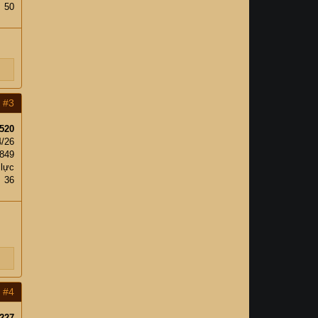
50
#3
520
4/26
849
 lực
36
#4
227