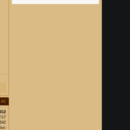
#2
012
7/17
,542
 lực