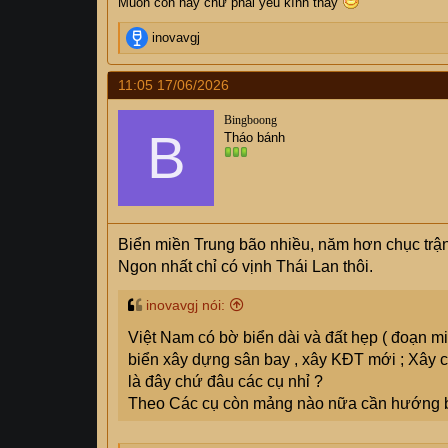
Muốn con hay chữ phải yêu kính thày
R
inovavgj
e
a
11:05 17/06/2026
c
t
Bingboong
i
B
Tháo bánh
o
n
s
:
Biển miền Trung bão nhiều, năm hơn chục trận
Ngon nhất chỉ có vịnh Thái Lan thôi.
inovavgj nói:
Việt Nam có bờ biển dài và đất hẹp ( đoạn miề
biển xây dựng sân bay , xây KĐT mới ; Xây cản
là đây chứ đâu các cụ nhỉ ?
Theo Các cụ còn mảng nào nữa cần hướng 