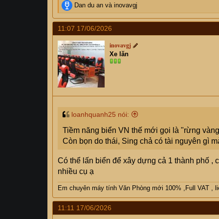
R
Dan du an
và
inovavgj
e
a
11:07 17/06/2026
c
t
inovavgj
i
Xe lăn
o
n
s
:
loanhquanh25 nói:
Tiềm năng biển VN thế mới gọi là "rừng vàng
Còn bọn do thái, Sing chả có tài nguyên gì mà
Có thể lấn biển để xây dựng cả 1 thành phố ,
nhiều cụ ạ
Em chuyên máy tính Văn Phòng mới 100% ,Full VAT , liên
11:11 17/06/2026