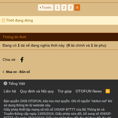
Trước
1
2
3
4
Thớt đang đóng
Thông tin thớt
Đang có
1
tài xế đang nghía thớt này. (
0
lái chính và
1
lái phụ)
Facebook
Chia sẻ:
Mua xe - Bán xế
Tiếng Việt
Liên hệ
Quy định và Nội quy
Trợ giúp
OTOFUN News
R
S
S
Bản quyền 2006 OTOFUN, bảo lưu mọi quyền. Ghi rõ nguồn "otofun.net" khi
sử dụng thông tin từ website này.
Giấy phép thiết lập mạng xã hội số 245/GP-BTTTT của Bộ Thông tin và
Truyền thông cấp ngày 13/05/2016; Giấy phép sửa đổi, bổ sung số 459/GP-