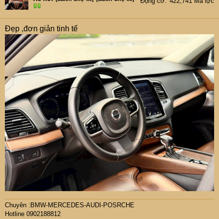
Động cơ
422,741 Mã lực
Đẹp ,đơn giản tinh tế
Chuyên :BMW-MERCEDES-AUDI-POSRCHE
Hotline 0902188812