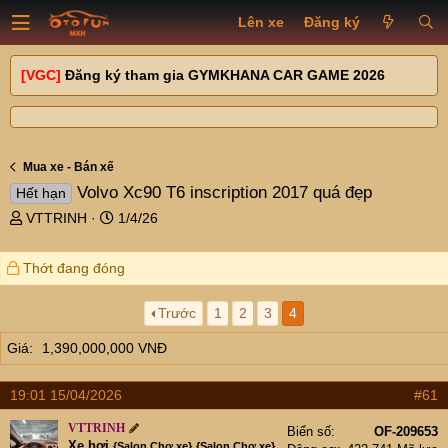
Lên xe
Đăng ký
[VGC]
Đăng ký tham gia GYMKHANA CAR GAME 2026
Mua xe - Bán xế
Volvo Xc90 T6 inscription 2017 quá đẹp
Hết hạn
T
N
VTTRINH
1/4/26
h
g
r
à
Thớt đang đóng
e
y
a
g
d
ử
Trước
1
2
3
4
s
i
Giá
1,390,000,000 VNĐ
t
a
r
19:01 15/04/2026
#61
t
e
VTTRINH
Biển số
OF-209653
r
Xe hơi
{Salon Chợ xe}
{Salon Chợ xe}