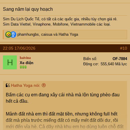
s
:
Sang năm lại quy hoạch
Sim Du Lịch Quốc Tế, có tất cả các quốc gia, nhiều tùy chọn giá rẻ.
Sim Data Viettel, Vinaphone, Mobifone, Vietnammobile các loại.
R
phamhungbs
,
caisua
và
Hatha Yoga
e
a
22:05 17/06/2026
#10
c
t
haivina
Biển số
OF-7884
H
i
Xe điện
Động cơ
555,640 Mã lực
o
n
s
:
Hatha Yoga nói:
Bẩm các cụ em đang xây cái nhà mà lộn tùng phèo đau
hết cả đầu.
Mảnh đất nhà em thì đất mặt tiền, nhưng không full hết
đất mà phía trước miếng đất có mấy mét đất dôi dư, rồi
mới đến vỉa hè. Cả dãy nhà khu em họ dùng luôn chỗ đất