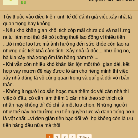
o
n
s
Tùy thuộc vào điều kiện kinh tế để đánh giá việc xây nhà là
:
quan trọng hay không
- Nếu khó khăn gian khổ, tích cóp mãi chưa đủ và nai lưng
ra tự làm mọi thứ để bớt công thuê lao động vì thiếu tiền
....tới mức lao lực mà ảnh hưởng đến sức khỏe còn tạo ra
những đúc kết khá cảm tính: Xây nhà là độc....như ông nọ,
bà kia xây nhà xong ốm lăn hằng năm trời...
- Khi vẫn còn nhiều khó khăn lăn lộn một thời gian dài, kết
hợp vay mượn để xây được tổ ấm cho riêng mình thì việc
xây nhà đúng là vô cùng quan trọng và quí giá đối với bản
thân.
- Không ít người có sẵn hoạc mua thêm đc vài căn nhà thì
việc ở đâu, có cần làm thêm 1 căn nhà theo sở thích cá
nhân hay không thì đó chỉ là một lựa chọn. Những người
như thế này họ thường ưu tiên quyền lực và danh tiếng hơn
là vật chất....vì đơn giản tiền bạc đối với họ không còn là ưu
tiên hàng đầu nữa mà thôi
1
2
3
4
Tiếp