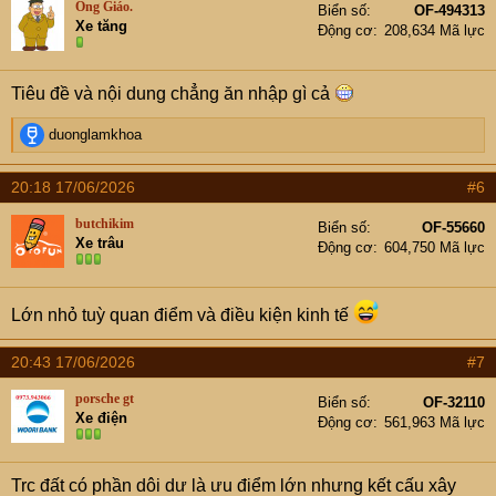
Ông Giáo.
Biển số
OF-494313
Xe tăng
Động cơ
208,634 Mã lực
Tiêu đề và nội dung chẳng ăn nhập gì cả
R
duonglamkhoa
e
a
20:18 17/06/2026
#6
c
t
butchikim
Biển số
OF-55660
i
Xe trâu
Động cơ
604,750 Mã lực
o
n
s
:
Lớn nhỏ tuỳ quan điểm và điều kiện kinh tế
20:43 17/06/2026
#7
porsche gt
Biển số
OF-32110
Xe điện
Động cơ
561,963 Mã lực
Trc đất có phần dôi dư là ưu điểm lớn nhưng kết cấu xây