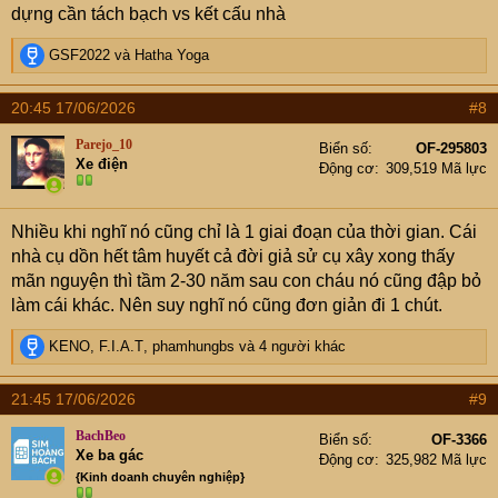
dựng cần tách bạch vs kết cấu nhà
R
GSF2022
và
Hatha Yoga
e
a
20:45 17/06/2026
#8
c
t
Parejo_10
Biển số
OF-295803
i
Xe điện
Động cơ
309,519 Mã lực
o
n
s
Nhiều khi nghĩ nó cũng chỉ là 1 giai đoạn của thời gian. Cái
:
nhà cụ dồn hết tâm huyết cả đời giả sử cụ xây xong thấy
mãn nguyện thì tầm 2-30 năm sau con cháu nó cũng đập bỏ
làm cái khác. Nên suy nghĩ nó cũng đơn giản đi 1 chút.
R
KENO
,
F.I.A.T
,
phamhungbs
và 4 người khác
e
a
21:45 17/06/2026
#9
c
t
BachBeo
Biển số
OF-3366
i
Xe ba gác
Động cơ
325,982 Mã lực
o
{Kinh doanh chuyên nghiệp}
n