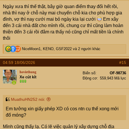
s
Ngày xưa thì thế thật, bây giờ quan điểm thay đổi hết rồi,
:
nhà thì nay ở chỗ này mai chuyển chỗ kia cho phù hợp gia
đình, vợ thì nay cưới mai bỏ ngày kia lại cưới
Em xây
đến 3 cái nhà đất cho mình rồi, chung cư thì cũng làm hoàn
thiện đến 3 cái rồi đâm ra thấy nó cũng chỉ mất tiền là chính
thôi
R
NiceMoon1
,
KENO
,
GSF2022
và 2 người khác
e
a
04:59 18/06/2026
#15
c
t
hoviethung
Biển số
OF-98736
i
Xe cút kít
Động cơ
559,943 Mã lực
o
n
s
:
MuathuHN252 nói:
Em tưởng xin giấy phép XD có cos ntn cụ thể xong mới
đổ móng?
Mình cũng thấy lạ. Có lẽ việc quản lý xây dựng chỗ địa