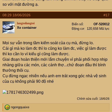
so với mặt đường ạ.
08:29 18/06/2026
#17
langtoilangtoi
Biển số
OF-520012
Xe container
Động cơ
120,658 Mã lực
Mọi sự vẫn trong tầm kiểm soát của cụ mà, đừng lo.
Cái gì mà ko làm đc thì lo cũng ko làm đc, việc gì làm được
thì ko cần lo vì kiểu gì cũng làm được.
Giai đoạn hoàn thiện mới lắm chuyện vì phải phối hợp nhịp
nhàng giữa các món, các cánh thợ...chứ đoạn đầu thì bình
thường thôi cụ.
Cụ đừng ngạc nhiên nếu anh em trát xong góc nhà vệ sinh
của cụ không phải 90 độ nhé
Chỉnh sửa cuối:
18/6/26
R
ngongquaixe
e