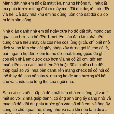
Mảnh đất nhà em thì đất mặt tiền, nhưng không full hết đất
mà phía trước miếng đất có mấy mét đất dôi dư, rồi mới đến
vỉa hè. Cả dãy nhà khu em họ dùng luôn chỗ đất dôi dư đó
ra làm sân cổng.
Nhà giáp danh nhà em thì ngày xưa họ đổ đất xây móng cao
quá, cao hơn vỉa hè đến 1 mét. Em lần đầu làm nhà nên
cũng chưa hiểu mấy cái cos nền cos lủng gì cả, chỉ biết nhờ
dịch vụ họ làm cho cái giấy phép xây dựng gọi là cho có lệ,
ban ngành họ đến kiểm tra họ đỡ phạt, trong gpxd đó ghi
cos nền nhà em được cao hơn vỉa hè có 20 cm, giờ em
muốn lên cao cao chút thêm 20 hoặc 30 cm nữa cho đỡ
thấp quá so với nhà bên cạnh, lên mạng check thì có nói có
thể thay đổi cos nền tùy ý, nhưng ko đc ảnh hưởng tới kết
cấu và chiều cao tổng thể của ngôi nhà.
Sau cái cos nền thấp là đến mặt tiền nhà em cũng tụt vào 2
mét so với 2 nhà giáp danh, có ông anh ông ấy đang nhờ vả
mua số đất dôi dư phía trước gộp vào sổ nhà em, và ông ấy
cũng có chút quan hệ, đang nhờ vả sau khi nếu làm được