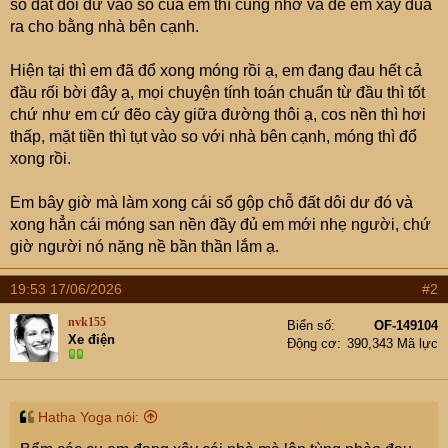
số đất dôi dư vào sổ của em thì cũng nhờ vả để em xây đua
ra cho bằng nhà bên cạnh.
Hiện tại thì em đã đổ xong móng rồi ạ, em đang đau hết cả
đầu rối bời đây ạ, mọi chuyện tính toán chuẩn từ đầu thì tốt
chứ như em cứ đẽo cày giữa đường thôi ạ, cos nền thì hơi
thấp, mặt tiền thì tụt vào so với nhà bên cạnh, móng thì đổ
xong rồi.
Em bây giờ mà làm xong cái sổ gộp chỗ đất dôi dư đó và
xong hẳn cái móng san nền đầy đủ em mới nhẹ người, chứ
giờ người nó nặng nề bần thần lắm ạ.
19:53 17/06/2026
#2
nvk155
Biển số
OF-149104
Xe điện
Động cơ
390,343 Mã lực
Hatha Yoga nói: