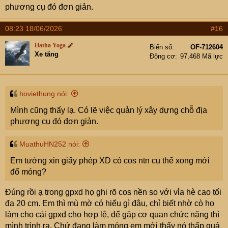
phương cụ đó đơn giản.
08:23 18/06/2026
#16
Hatha Yoga
Biển số
OF-712604
Xe tăng
Động cơ
97,468 Mã lực
hoviethung nói:
Mình cũng thấy lạ. Có lẽ việc quản lý xây dựng chỗ địa
phương cụ đó đơn giản.
MuathuHN252 nói:
Em tưởng xin giấy phép XD có cos ntn cụ thể xong mới
đổ móng?
Đúng rồi ạ trong gpxd họ ghi rõ cos nền so với vỉa hè cao tối
đa 20 cm. Em thì mù mờ có hiểu gì đâu, chỉ biết nhờ cò họ
làm cho cái gpxd cho hợp lệ, để gặp cơ quan chức năng thì
mình trình ra. Chứ đang làm móng em mới thấy nó thấp quá