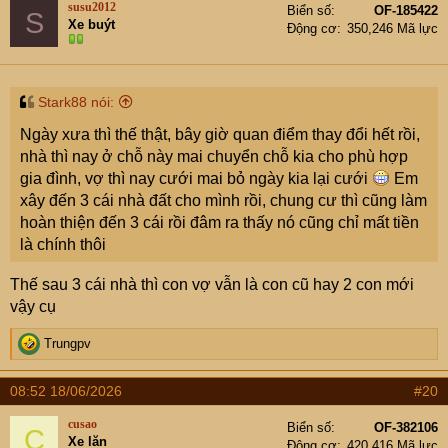
susu2012
Biển số
OF-185422
S
i
Xe buýt
Động cơ
350,246 Mã lực
o
n
s
:
Stark88 nói:
Ngày xưa thì thế thật, bây giờ quan điểm thay đổi hết rồi,
nhà thì nay ở chỗ này mai chuyển chỗ kia cho phù hợp
gia đình, vợ thì nay cưới mai bỏ ngày kia lại cưới
Em
xây đến 3 cái nhà đất cho mình rồi, chung cư thì cũng làm
hoàn thiện đến 3 cái rồi đâm ra thấy nó cũng chỉ mất tiền
là chính thôi
Thế sau 3 cái nhà thì con vợ vẫn là con cũ hay 2 con mới
vậy cụ
R
Trungpv
e
a
08:52 18/06/2026
#20
c
t
cusao
Biển số
OF-382106
C
i
Xe lăn
Động cơ
420,416 Mã lực