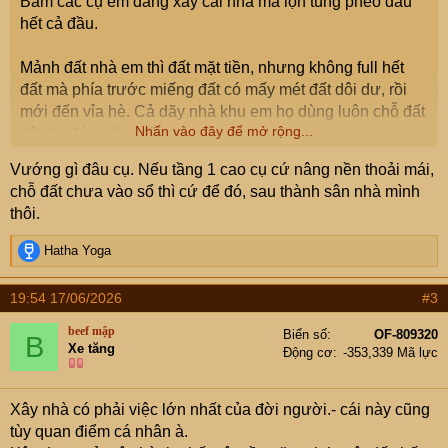
Bẩm các cụ em đang xây cái nhà mà lộn tùng phèo đau
hết cả đầu.
Mảnh đất nhà em thì đất mặt tiền, nhưng không full hết
đất mà phía trước miếng đất có mấy mét đất dôi dư, rồi
mới đến vỉa hè. Cả dãy nhà khu em họ dùng luôn chỗ đất
Nhấn vào đây để mở rộng...
dôi dư đó ra làm sân cổng.
Vướng gì đâu cụ. Nếu tầng 1 cao cụ cứ nâng nền thoải mái,
Nhà giáp danh nhà em thì ngày xưa họ đổ đất xây móng
chỗ đất chưa vào sổ thì cứ để đó, sau thành sân nhà mình
cao quá, cao hơn vỉa hè đến 1 mét. Em lần đầu làm nhà
thôi.
nên cũng chưa hiểu mấy cái cos nền cos lủng gì cả, chỉ
biết nhờ dịch vụ họ làm cho cái giấy phép xây dựng gọi
R
Hatha Yoga
là cho có lệ, ban ngành họ đến kiểm tra họ đỡ phạt, trong
e
a
gpxd đó ghi cos nền nhà em được cao hơn vỉa hè có 20
19:54 17/06/2026
#3
c
cm, giờ em muốn lên cao cao chút thêm 20 hoặc 30 cm
t
nữa cho đỡ thấp quá so với nhà bên cạnh, lên mạng
beef mập
Biển số
OF-809320
B
i
Xe tăng
check thì có nói có thể thay đổi cos nền tùy ý, nhưng ko
Động cơ
-353,339 Mã lực
o
đc ảnh hưởng tới kết cấu và chiều cao tổng thể của ngôi
n
s
nhà.
Xây nhà có phải việc lớn nhất của đời người.- cái này cũng
:
tùy quan điểm cá nhân à.
Sau cái cos nền thấp là đến mặt tiền nhà em cũng tụt vào