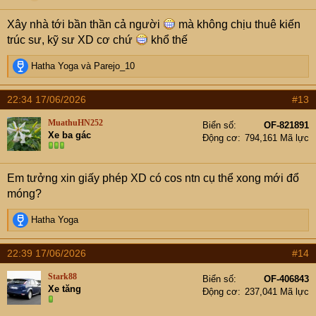
n
s
Hiện tại thì em đã đổ xong móng rồi ạ, em đang đau hết
Xây nhà tới bần thần cả người
mà không chịu thuê kiến
:
cả đầu rối bời đây ạ, mọi chuyện tính toán chuẩn từ đầu
trúc sư, kỹ sư XD cơ chứ
khổ thế
thì tốt chứ như em cứ đẽo cày giữa đường thôi ạ, cos
nền thì hơi thấp, mặt tiền thì tụt vào so với nhà bên cạnh,
R
Hatha Yoga
và
Parejo_10
e
móng thì đổ xong rồi.
a
22:34 17/06/2026
#13
c
Em bây giờ mà làm xong cái sổ gộp chỗ đất dôi dư đó và
t
MuathuHN252
xong hẳn cái móng san nền đầy đủ em mới nhẹ người,
Biển số
OF-821891
i
Xe ba gác
Động cơ
794,161 Mã lực
chứ giờ người nó nặng nề bần thần lắm ạ.
o
n
s
Em tưởng xin giấy phép XD có cos ntn cụ thể xong mới đổ
:
móng?
R
Hatha Yoga
e
a
22:39 17/06/2026
#14
c
t
Stark88
Biển số
OF-406843
i
Xe tăng
Động cơ
237,041 Mã lực
o
n