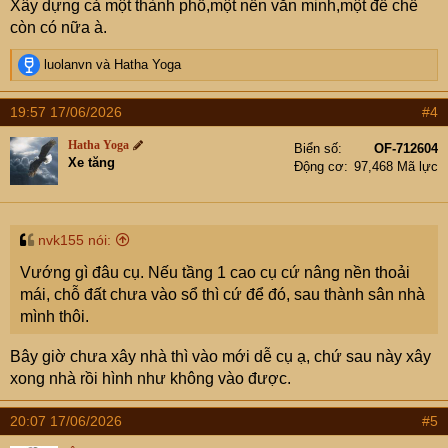
Xây dựng cả một thành phố,một nền văn minh,một đế chế
2 mét so với 2 nhà giáp danh, có ông anh ông ấy đang
còn có nữa à.
nhờ vả mua số đất dôi dư phía trước gộp vào sổ nhà em,
và ông ấy cũng có chút quan hệ, đang nhờ vả sau khi
R
luolanvn
và
Hatha Yoga
nếu làm được số đất dôi dư vào sổ của em thì cũng nhờ
e
a
vả để em xây đua ra cho bằng nhà bên cạnh.
19:57 17/06/2026
#4
c
t
Hatha Yoga
Hiện tại thì em đã đổ xong móng rồi ạ, em đang đau hết
Biển số
OF-712604
i
Xe tăng
Động cơ
97,468 Mã lực
cả đầu rối bời đây ạ, mọi chuyện tính toán chuẩn từ đầu
o
n
thì tốt chứ như em cứ đẽo cày giữa đường thôi ạ, cos
s
nền thì hơi thấp, mặt tiền thì tụt vào so với nhà bên cạnh,
:
móng thì đổ xong rồi.
nvk155 nói:
Vướng gì đâu cụ. Nếu tầng 1 cao cụ cứ nâng nền thoải
Em bây giờ mà làm xong cái sổ gộp chỗ đất dôi dư đó và
mái, chỗ đất chưa vào sổ thì cứ để đó, sau thành sân nhà
xong hẳn cái móng san nền đầy đủ em mới nhẹ người,
mình thôi.
chứ giờ người nó nặng nề bần thần lắm ạ.
Bây giờ chưa xây nhà thì vào mới dễ cụ ạ, chứ sau này xây
xong nhà rồi hình như không vào được.
20:07 17/06/2026
#5