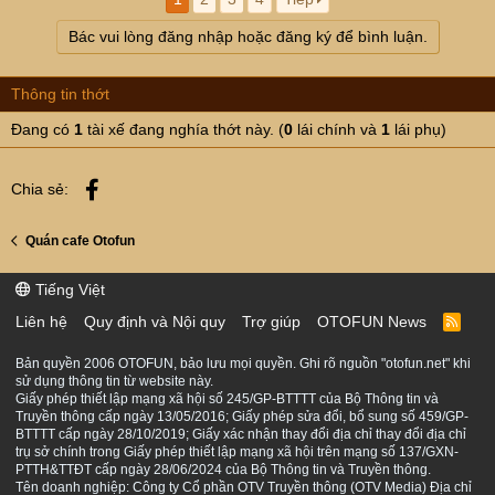
Bác vui lòng đăng nhập hoặc đăng ký để bình luận.
Thông tin thớt
Đang có
1
tài xế đang nghía thớt này. (
0
lái chính và
1
lái phụ)
Facebook
Chia sẻ:
Quán cafe Otofun
Tiếng Việt
Liên hệ
Quy định và Nội quy
Trợ giúp
OTOFUN News
R
S
S
Bản quyền 2006 OTOFUN, bảo lưu mọi quyền. Ghi rõ nguồn "otofun.net" khi
sử dụng thông tin từ website này.
Giấy phép thiết lập mạng xã hội số 245/GP-BTTTT của Bộ Thông tin và
Truyền thông cấp ngày 13/05/2016; Giấy phép sửa đổi, bổ sung số 459/GP-
BTTTT cấp ngày 28/10/2019; Giấy xác nhận thay đổi địa chỉ thay đổi địa chỉ
trụ sở chính trong Giấy phép thiết lập mạng xã hội trên mạng số 137/GXN-
PTTH&TTĐT cấp ngày 28/06/2024 của Bộ Thông tin và Truyền thông.
Tên doanh nghiệp: Công ty Cổ phần OTV Truyền thông (OTV Media) Địa chỉ