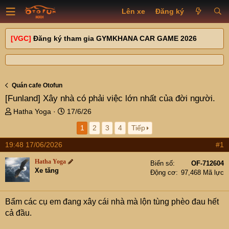
Lên xe
Đăng ký
[VGC]
Đăng ký tham gia GYMKHANA CAR GAME 2026
Quán cafe Otofun
[Funland]
Xây nhà có phải việc lớn nhất của đời người.
T
N
Hatha Yoga
17/6/26
h
g
1
2
3
4
Tiếp
r
à
e
y
19:48 17/06/2026
#1
a
g
d
ử
Hatha Yoga
Biển số
OF-712604
s
i
Xe tăng
Động cơ
97,468 Mã lực
t
a
r
Bẩm các cụ em đang xây cái nhà mà lộn tùng phèo đau hết
t
cả đầu.
e
r