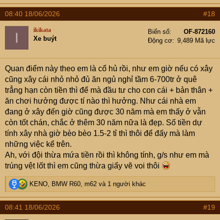
a
08:40 18/06/2026
#18
c
t
ikikata
Biển số
OF-872160
I
i
Xe buýt
Động cơ
9,489 Mã lực
o
n
s
Quan điểm này theo em là cổ hủ rồi, như em giờ nếu có xây
:
cũng xây cái nhỏ nhỏ đủ ăn ngủ nghỉ tầm 6-700tr ở quê
trẳng hạn còn tiền thì để mà đầu tư cho con cái + bản thân +
ăn chơi hưởng được tí nào thì hưởng. Như cái nhà em
đang ở xây đến giờ cũng được 30 năm mà em thấy ở vẫn
còn tốt chán, chắc ở thêm 30 năm nữa là đẹp. Số tiền dự
tính xây nhà giờ bèo bèo 1.5-2 tỉ thì thôi để đấy mà làm
những việc kể trên.
Ah, với đội thừa mứa tiền rồi thì không tính, g/s như em mà
trúng vệt lốt thì em cũng thừa giấy vẽ voi thôi
R
KENO
,
BMW R60
,
m62
và 1 người khác
e
a
08:41 18/06/2026
#19
c
t