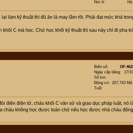
Nơi ở
Hà
lại làm kỹ thuật thì đủ ăn là may lắm rồi. Phải đạt mức khá tron
 khối C mà học. Chứ học khối kỹ thuật thì sau này chỉ đi pha tr
Biển số
OF-462
Ngày cấp bằng
17/1
Số km
Động cơ
207,743 Mã
Tuổi
i điện điện tử, cháu khối C văn sử và giao dục pháp luật, nó l
của cháu không học được toán chứ nếu học được nhà cháu độn