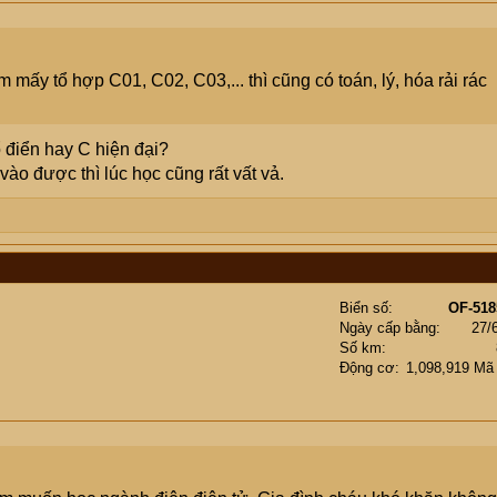
 mấy tổ hợp C01, C02, C03,... thì cũng có toán, lý, hóa rải rác
 điển hay C hiện đại?
ào được thì lúc học cũng rất vất vả.
Biển số
OF-518
Ngày cấp bằng
27/
Số km
Động cơ
1,098,919 Mã