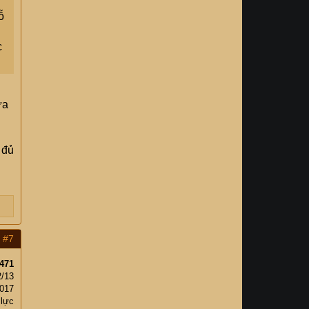
ỗ
c
ừa
 đủ
#7
471
2/13
,017
 lực