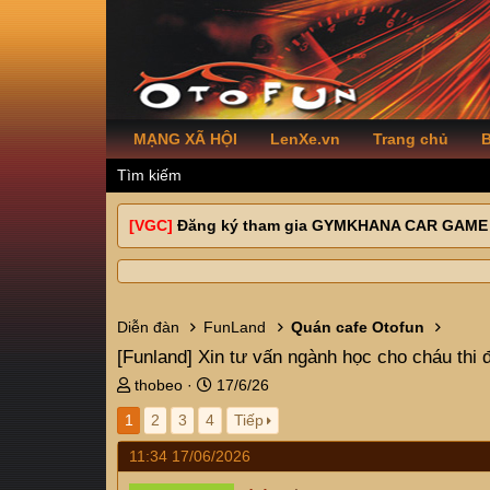
MẠNG XÃ HỘI
LenXe.vn
Trang chủ
B
Tìm kiếm
[VGC]
Đăng ký tham gia GYMKHANA CAR GAME
Diễn đàn
FunLand
Quán cafe Otofun
[Funland]
Xin tư vấn ngành học cho cháu thi 
T
N
thobeo
17/6/26
h
g
1
2
3
4
Tiếp
r
à
e
y
11:34 17/06/2026
a
g
d
ử