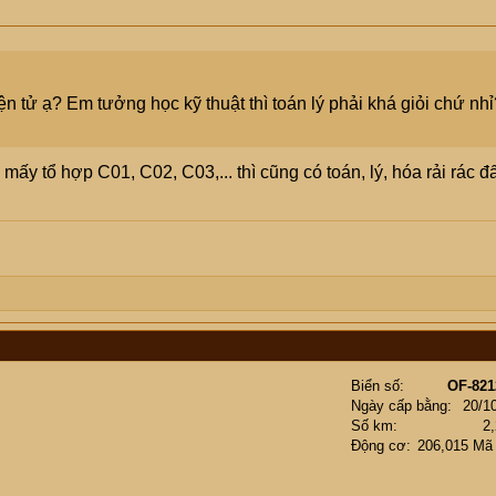
ện tử ạ? Em tưởng học kỹ thuật thì toán lý phải khá giỏi chứ nhỉ
mấy tổ hợp C01, C02, C03,... thì cũng có toán, lý, hóa rải rác đ
Biển số
OF-821
Ngày cấp bằng
20/1
Số km
2
Động cơ
206,015 Mã