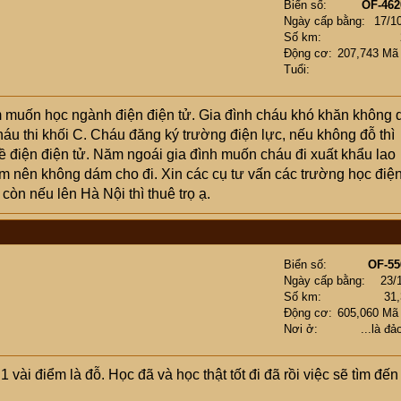
Biển số
OF-462
Ngày cấp bằng
17/1
Số km
Động cơ
207,743 Mã
Tuổi
m muốn học ngành điện điện tử. Gia đình cháu khó khăn không 
áu thi khối C. Cháu đăng ký trường điện lực, nếu không đỗ thì
ề điện điện tử. Năm ngoái gia đình muốn cháu đi xuất khẩu lao
 nên không dám cho đi. Xin các cụ tư vấn các trường học điệ
òn nếu lên Hà Nội thì thuê trọ ạ.
Biển số
OF-55
Ngày cấp bằng
23/
Số km
31
Động cơ
605,060 Mã
Nơi ở
...là đả
vài điểm là đỗ. Học đã và học thật tốt đi đã rồi việc sẽ tìm đến