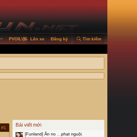
PVOILVGC2026
Lên xe
Đăng ký
Tìm kiếm
Bài viết mới
#1
[Funland]
Ăn no …phạt nguội.