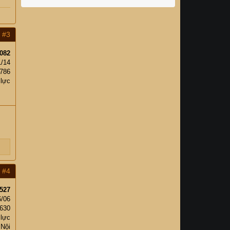
#3
082
1/14
,786
 lực
#4
527
6/06
,630
 lực
 Nội