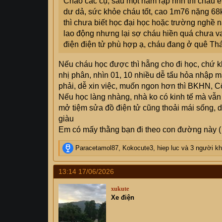
Chào các cụ, sau một năm rập rình thì cháu
dư dả, sức khỏe cháu tốt, cao 1m76 nặng 68k
thì chưa biết học đại học hoặc trường nghề 
lao động nhưng lại sợ cháu hiền quá chưa v
điện điện tử phù hợp ạ, cháu đang ở quê Thái
Nếu cháu học được thì hẵng cho đi học, chứ kh
nhị phân, nhìn 01, 10 nhiều dễ tẩu hỏa nhập
phải, dễ xin việc, muốn ngon hơn thì BKHN, C
Nếu học làng nhàng, nhà ko có kinh tế mà vẫn
mở tiệm sửa đồ điện tử cũng thoải mái sống, 
giàu
Em có mấy thằng bạn đi theo con đường này ( v
R
Paracetamol87
,
Kokocute3
,
hiep luc
và 3 người k
e
a
13:14 17/06/2026
c
t
xukute
i
Xe điện
o
n
s