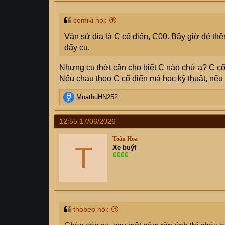
comiki nói:
Văn sử địa là C cổ điển, C00. Bây giờ đẻ thêm
đấy cụ.
Nhưng cụ thớt cần cho biết C nào chứ ạ? C cổ
Nếu cháu theo C cổ điển mà học kỹ thuật, nếu v
R
MuathuHN252
e
a
12:55 17/06/2026
c
t
Toàn Hoa
i
T
Xe buýt
o
n
s
:
thobeo nói: