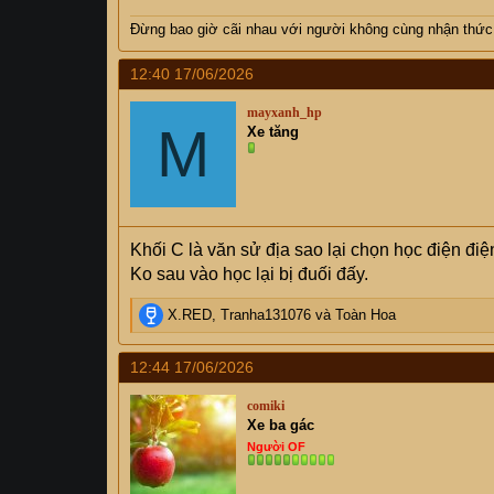
Đừng bao giờ cãi nhau với người không cùng nhận thức
12:40 17/06/2026
mayxanh_hp
M
Xe tăng
Khối C là văn sử địa sao lại chọn học điện điệ
Ko sau vào học lại bị đuối đấy.
R
X.RED
,
Tranha131076
và
Toàn Hoa
e
a
12:44 17/06/2026
c
t
comiki
i
Xe ba gác
o
Người OF
n
s
: