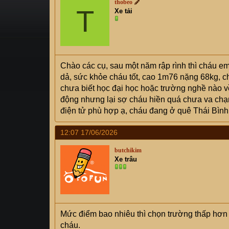
thobeo
s
T
i
Xe tải
t
a
r
t
e
Chào các cụ, sau một năm rập rình thì cháu e
r
dả, sức khỏe cháu tốt, cao 1m76 nặng 68kg, ch
chưa biết học đại học hoặc trường nghề nào v
động nhưng lại sợ cháu hiền quá chưa va chạm
điện tử phù hợp ạ, cháu đang ở quê Thái Bình c
12:07 17/06/2026
butchikim
Xe trâu
Mức điểm bao nhiêu thì chọn trường thấp hơn 1 
cháu.