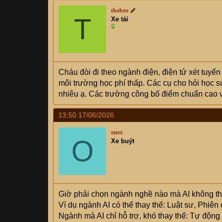
thobeo
T
Xe tải
Cháu đòi đi theo ngành điện, điện tử xét tuyển
môi trường học phí thấp. Các cụ cho hỏi học 
nhiêu ạ. Các trường công bố điểm chuẩn cao v
13:50 17/06/2026
onex
O
Xe buýt
Giờ phải chọn ngành nghề nào mà AI không thể t
Ví dụ ngành AI có thể thay thế: Luật sư, Phiên 
Ngành mà AI chỉ hỗ trợ, khó thay thế: Tự động 