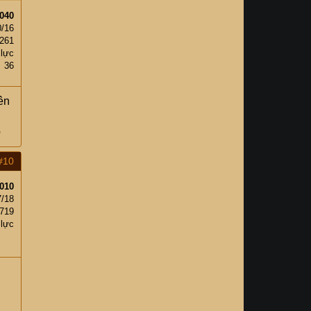
040
0/16
261
 lực
36
ên
p
#10
010
7/18
719
 lực