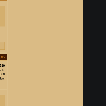
#6
510
6/17
808
 lực