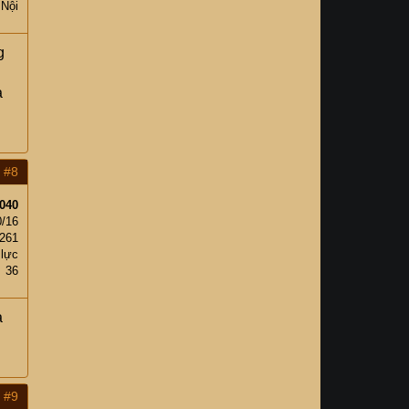
 Nội
g
à
#8
040
0/16
261
 lực
36
à
g
#9