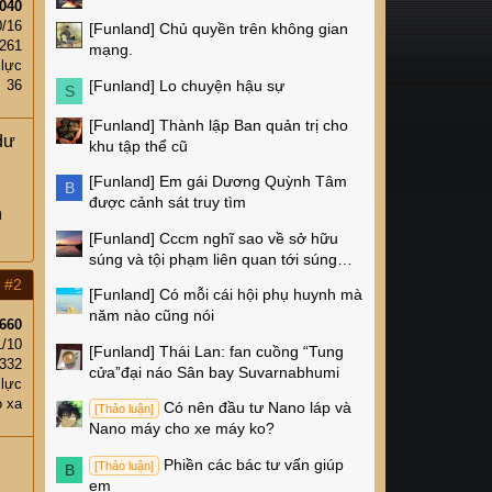
040
0/16
[Funland]
Chủ quyền trên không gian
261
mạng.
 lực
[Funland]
Lo chuyện hậu sự
36
S
[Funland]
Thành lập Ban quản trị cho
dư
khu tập thể cũ
[Funland]
Em gái Dương Quỳnh Tâm
B
được cảnh sát truy tìm
n
[Funland]
Cccm nghĩ sao về sở hữu
súng và tội phạm liên quan tới súng
ống ở Mỹ
#2
[Funland]
Có mỗi cái hội phụ huynh mà
năm nào cũng nói
660
1/10
[Funland]
Thái Lan: fan cuồng “Tung
,332
cửa”đại náo Sân bay Suvarnabhumi
 lực
o xa
Có nên đầu tư Nano láp và
[Thảo luận]
Nano máy cho xe máy ko?
Phiền các bác tư vấn giúp
[Thảo luận]
B
em