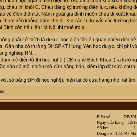
 em muốn học ngành điện điện tử. Gia đình cháu khó khăn không
g, cháu thi khối C. Cháu đăng ký trường điện lực, nếu không đ
nào về điện điện tử. Năm ngoái gia đình muốn cháu đi xuất khẩu
a chạm nên không dám cho đi. Xin các cụ tư vấn các trường họ
 Bình còn nếu lên Hà Nội thì thuê trọ ạ.
ông phải cứ thích là được, học điện tử liên quan nhiều đến hệ
 ma. Gần nhà có trường ĐHSPKT Hưng Yên học được, chi phí v
ông nghiệp HN...
 đam mê điện tử thì học nghề ( CĐ nghề Bách Khoa..) ra trường
dần dần có mối nhiều mở cửa hàng bán, kiêm lắp đặt sửa chữa,
ứt só bằng ĐH đi học nghề), hiện tại có cửa hàng nhỏ, rất ấm.
hác
Biển số
OF-301
Ngày cấp bằng
12/1
Số km
2
Động cơ
138,747 Mã