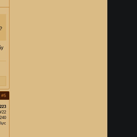
?
ấy
#5
223
0/22
,240
 lực