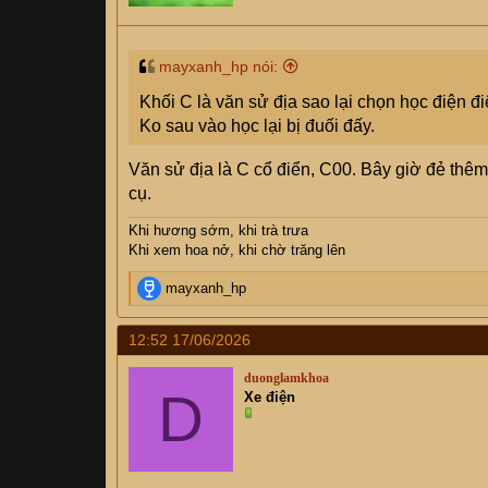
mayxanh_hp nói:
Khối C là văn sử địa sao lại chọn học điện đi
Ko sau vào học lại bị đuối đấy.
Văn sử địa là C cổ điển, C00. Bây giờ đẻ thêm 
cụ.
Khi hương sớm, khi trà trưa
Khi xem hoa nở, khi chờ trăng lên
R
mayxanh_hp
e
a
12:52 17/06/2026
c
t
duonglamkhoa
i
D
Xe điện
o
n
s
: