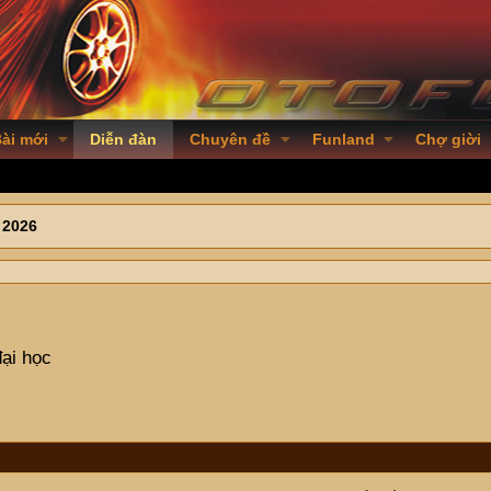
ài mới
Diễn đàn
Chuyên đề
Funland
Chợ giời
 2026
đại học