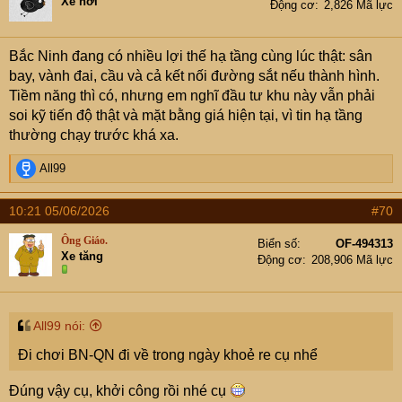
Xe hơi
Động cơ
2,826 Mã lực
Bắc Ninh đang có nhiều lợi thế hạ tầng cùng lúc thật: sân
bay, vành đai, cầu và cả kết nối đường sắt nếu thành hình.
Tiềm năng thì có, nhưng em nghĩ đầu tư khu này vẫn phải
soi kỹ tiến độ thật và mặt bằng giá hiện tại, vì tin hạ tầng
thường chạy trước khá xa.
R
All99
e
a
10:21 05/06/2026
#70
c
t
Ông Giáo.
Biển số
OF-494313
i
Xe tăng
Động cơ
208,906 Mã lực
o
n
s
:
All99 nói:
Đi chơi BN-QN đi về trong ngày khoẻ re cụ nhể
Đúng vậy cụ, khởi công rồi nhé cụ