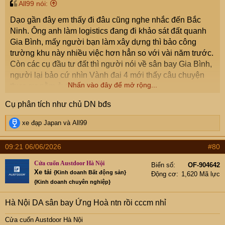
All99 nói:
đâu mới là yếu tố có tác động lớn nhất tới bất động sản
Dạo gần đây em thấy đi đâu cũng nghe nhắc đến Bắc
Bắc Ninh trong 5 năm tới? Sân bay Gia Bình, Vành đai 4
Ninh. Ông anh làm logistics đang đi khảo sát đất quanh
hay chính các khu công nghiệp mới là thứ làm thay đổi
Gia Bình, mấy người bạn làm xây dựng thì bảo công
cuộc chơi?
trường khu này nhiều việc hơn hẳn so với vài năm trước.
Em thấy trên các hội nhóm đầu tư đất hiện nay nhiều
Còn các cụ đầu tư đất thì người nói về sân bay Gia Bình,
người đang đặt cược vào câu chuyện sân bay, nhưng cá
người lại bảo cứ nhìn Vành đai 4 mới thấy câu chuyện
nhân em lại nghiêng về Vành đai 4 nhiều hơn vì đây là
Nhấn vào đây để mở rộng...
thực sự nằm ở đâu.
dự án có khả năng tác động tới cả một vùng chứ không
Ngồi đọc lại các dự án đang triển khai thì em thấy đúng là
riêng một khu vực.
Cụ phân tích như chủ DN bđs
Bắc Ninh đang ở giai đoạn khá đặc biệt. Hiếm khi một địa
Không biết các cụ nhìn nhận thế nào?
phương cùng lúc có nhiều công trình hạ tầng lớn chạy
R
xe đạp Japan
và
All99
song song như hiện nay, từ sân bay quốc tế, đường vành
e
a
đai, cầu vượt sông cho tới các tuyến kết nối mới với Hà
09:21 06/06/2026
#80
c
Nội.
t
Cửa cuốn Austdoor Hà Nội
Biển số
OF-904642
i
Xe tải
{Kinh doanh Bất động sản}
Nổi bật nhất chắc vẫn là sân bay Gia Bình. Dự án này
Động cơ
1,620 Mã lực
o
{Kinh doanh chuyên nghiệp}
được định hướng là cảng hàng không quốc tế với quy
n
s
mô rất lớn, tổng diện tích gần 2.000ha. Hiện công tác giải
Hà Nội DA sân bay Ứng Hoà ntn rồi cccm nhỉ
:
phóng mặt bằng và các khu tái định cư vẫn đang được
triển khai để phục vụ tiến độ xây dựng. Mục tiêu trước
Cửa cuốn Austdoor Hà Nội