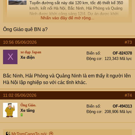
Tuyến đường sắt này dài 120 km, tốc độ thiết kế 350
km/h, kết nối Hà Nội, Bắc Ninh, Hải Phòng và Quảng
Ninh được khởi công sáng 12/4. Dự án được khởi
Nhấn vào đây để mở rộng...
công tại khu vực ga Hạ Long Xanh, phường Tuần Châu
và phường Việt Hưng, tỉnh Quảng Ninh. Đây là tuyến
Ông Giáo quê BN ạ?
đường sắt tốc độ cao được khởi công đầu tiên...
www.otofun.net
10:56 05/06/2026
#73
Một thớt khác của em về BN:
xe đạp Japan
Biển số
OF-824378
X
Xe điện
Động cơ
123,343 Mã lực
[Funland] - Xây dựng Đề án thành phố Bắc Ninh trực thuộc Trung ương
Sáng 5.5, thông tin từ Văn phòng UBND tỉnh Bắc Ninh
cho biết, tỉnh Bắc Ninh vừa chủ trì hội nghị rà soát các
Bắc Ninh, Hải Phòng và Quảng Ninh là em thấy ít người lên
tiêu chí, xây dựng Đề án thành phố Bắc Ninh trực
Hà Nội lập nghiệp so với các tỉnh khác.
thuộc Trung ương. Đề án đề xuất thành lập thành phố
Bắc Ninh trực thuộc Trung ương trên cơ sở nguyên
trạng tỉnh Bắc Ninh; đồng thời dự...
11:02 05/06/2026
#74
www.otofun.net
Ông Giáo.
Biển số
OF-494313
Xe tăng
Động cơ
208,906 Mã lực
MrTomCangTo nói: