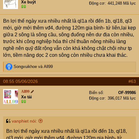
Xe buýt
Động cơ
441,248 Mã lực
o
n
s
Bn lợi thế ngày xưa nhiều nhất là ql1a rồi đến 1b, ql18, ql3
:
mới, giờ mới thêm vđ4, đường 120m gia bình- tứ liên,lại kẹp
giữa 2 sông là sông cầu, sông đuống nên dư địa còn nhiều,
trước khi công nghiệp hóa thì chỉ thuần nông nhiều làng
nghề nên quỹ đất rộng vẫn còn khá không chật chội như tp
lớn, tiềm năng dọc 2 con sông còn nhiều chưa khai thác.
R
Songvuikhoe
và
All99
e
a
08:55 05/06/2026
#63
c
t
All99
Biển số
OF-99986
i
Xe tải
Động cơ
396,017 Mã lực
o
n
s
:
vanphiet nói:
Bn lợi thế ngày xưa nhiều nhất là ql1a rồi đến 1b, ql18,
ql3 mới, giờ mới thêm vđ4, đường 120m gia bình- tứ