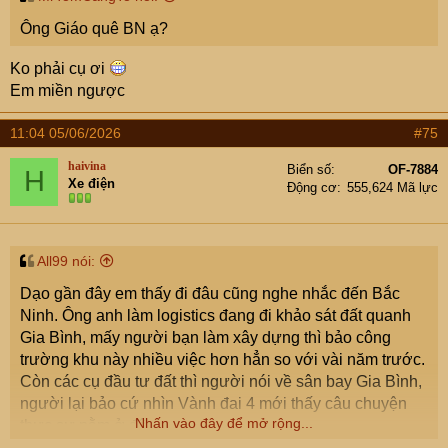
Ông Giáo quê BN ạ?
Ko phải cụ ơi
Em miền ngược
11:04 05/06/2026
#75
haivina
Biển số
OF-7884
H
Xe điện
Động cơ
555,624 Mã lực
All99 nói:
Dạo gần đây em thấy đi đâu cũng nghe nhắc đến Bắc
Ninh. Ông anh làm logistics đang đi khảo sát đất quanh
Gia Bình, mấy người bạn làm xây dựng thì bảo công
trường khu này nhiều việc hơn hẳn so với vài năm trước.
Còn các cụ đầu tư đất thì người nói về sân bay Gia Bình,
người lại bảo cứ nhìn Vành đai 4 mới thấy câu chuyện
Nhấn vào đây để mở rộng...
thực sự nằm ở đâu.
Ngồi đọc lại các dự án đang triển khai thì em thấy đúng là