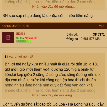
không chật chội như tp lớn, tiềm năng dọc 2 con sông
Nhấn vào đây để mở rộng...
còn nhiều chưa khai thác.
BN sau sáp nhập đúng là dư địa còn nhiều tiềm năng.
09:06 05/06/2026
#65
BDS68
Biển số
OF-7171
B
Người OF
Xe lừa
Động cơ
9,681,575 Mã lực
vanphiet nói:
Bn lợi thế ngày xưa nhiều nhất là ql1a rồi đến 1b, ql18,
ql3 mới, giờ mới thêm vđ4, đường 120m gia bình- tứ
liên,lại kẹp giữa 2 sông là sông cầu, sông đuống nên dư
địa còn nhiều, trước khi công nghiệp hóa thì chỉ thuần
nông nhiều làng nghề nên quỹ đất rộng vẫn còn khá
không chật chội như tp lớn, tiềm năng dọc 2 con sông
Nhấn vào đây để mở rộng...
còn nhiều chưa khai thác.
Còn tuyến đường sắt cao tốc Cổ Loa - Hạ Long nữa cụ, đây