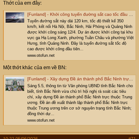
Thớt của em đây:
[Funland] - Khởi công tuyến đường sắt cao tốc đầu tiên ở Việt Nam kết nối Hà Nội, Bắc Ninh, Hải Phòng, Quảng Ninh
Tuyến đường sắt này dài 120 km, tốc độ thiết kế 350
km/h, kết nối Hà Nội, Bắc Ninh, Hải Phòng và Quảng Ninh
được khởi công sáng 12/4. Dự án được khởi công tại khu
vực ga Hạ Long Xanh, phường Tuần Châu và phường Việt
Hưng, tỉnh Quảng Ninh. Đây là tuyến đường sắt tốc độ
cao được khởi công đầu tiên...
www.otofun.net
Một thớt khác của em về BN:
[Funland] - Xây dựng Đề án thành phố Bắc Ninh trực thuộc Trung ương
Sáng 5.5, thông tin từ Văn phòng UBND tỉnh Bắc Ninh cho
biết, tỉnh Bắc Ninh vừa chủ trì hội nghị rà soát các tiêu
chí, xây dựng Đề án thành phố Bắc Ninh trực thuộc Trung
ương. Đề án đề xuất thành lập thành phố Bắc Ninh trực
thuộc Trung ương trên cơ sở nguyên trạng tỉnh Bắc Ninh;
đồng thời dự...
www.otofun.net
10:22 05/06/2026
#71