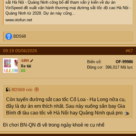
sắt Hà Nội - Quảng Ninh công bố để tham vấn ý kiến về dự án
VinSpeed đề xuất vận hành thương mại đường sắt tốc độ cao Hà Nội -
Quảng Ninh từ 2028. Dự án này cũng...
www.otofun.net
R
BDS68
e
a
09:19 05/06/2026
#67
c
t
All99
Biển số
OF-99986
i
Xe tải
Động cơ
396,017 Mã lực
o
n
s
:
BDS68 nói:
Còn tuyến đường sắt cao tốc Cổ Loa - Hạ Long nữa cụ,
đây là dự án em thích nhất. Sau này xuống sân bay Gia
Bình đi tàu cao tốc về Hà Nội hay Quảng Ninh quá pro
Đi chơi BN-QN đi về trong ngày khoẻ re cụ nhể