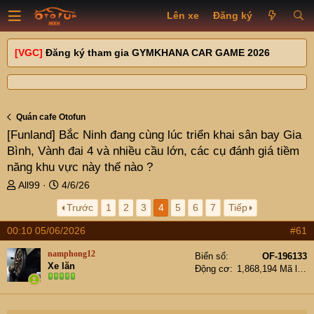
Lên xe
Đăng ký
[VGC]
Đăng ký tham gia GYMKHANA CAR GAME 2026
Quán cafe Otofun
[Funland]
Bắc Ninh đang cùng lúc triển khai sân bay Gia
Bình, Vành đai 4 và nhiều cầu lớn, các cụ đánh giá tiềm
năng khu vực này thế nào ?
T
N
All99
4/6/26
h
g
Trước
1
2
3
4
5
6
7
Tiếp
r
à
e
y
00:10 05/06/2026
#61
a
g
d
ử
namphong12
Biển số
OF-196133
s
i
Xe lăn
Động cơ
1,868,194 Mã lực
t
a
r