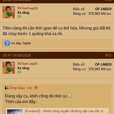
MrTomCangTo
Biển số
OF-146819
Xe tăng
Động cơ
378,983 Mã lực
Tiềm năng thì cần thời gian để cụ thể hóa. Nhưng giá đất thì
đã chạy trước 1 quãng khá xa rồi.
R
xe đạp Japan
e
a
10:47 05/06/2026
#72
c
t
MrTomCangTo
Biển số
OF-146819
i
Xe tăng
Động cơ
378,983 Mã lực
o
n
s
:
Ông Giáo. nói:
Đúng vậy cụ, khởi công rồi nhé cụ
Thớt của em đây:
[Funland] - Khởi công tuyến đường sắt cao tốc đầu tiên ở Việt Nam kết nối Hà Nội, Bắc Ninh, Hải Phòng, Quảng Ninh