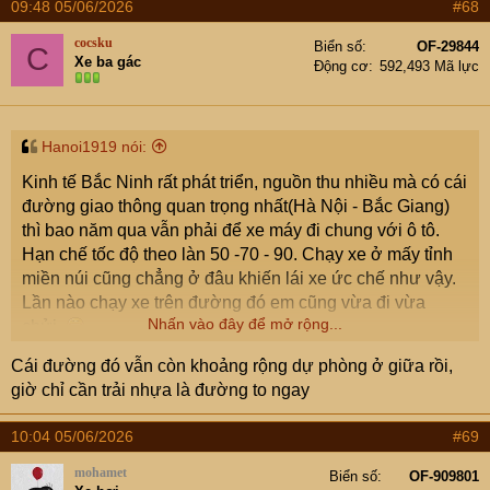
09:48 05/06/2026
#68
cocsku
Biển số
OF-29844
C
Xe ba gác
Động cơ
592,493 Mã lực
Hanoi1919 nói:
Kinh tế Bắc Ninh rất phát triển, nguồn thu nhiều mà có cái
đường giao thông quan trọng nhất(Hà Nội - Bắc Giang)
thì bao năm qua vẫn phải để xe máy đi chung với ô tô.
Hạn chế tốc độ theo làn 50 -70 - 90. Chạy xe ở mấy tỉnh
miền núi cũng chẳng ở đâu khiến lái xe ức chế như vậy.
Lần nào chạy xe trên đường đó em cũng vừa đi vừa
Nhấn vào đây để mở rộng...
chửi.
Thay vì mấy cái dự án hoành tráng kia thì Bắc Ninh nên
Cái đường đó vẫn còn khoảng rộng dự phòng ở giữa rồi,
sớm cải tạo mở rộng cái đường đó mà đi cho đỡ khổ và
giờ chỉ cần trải nhựa là đường to ngay
anh em miền núi đỡ chê.
10:04 05/06/2026
#69
mohamet
Biển số
OF-909801