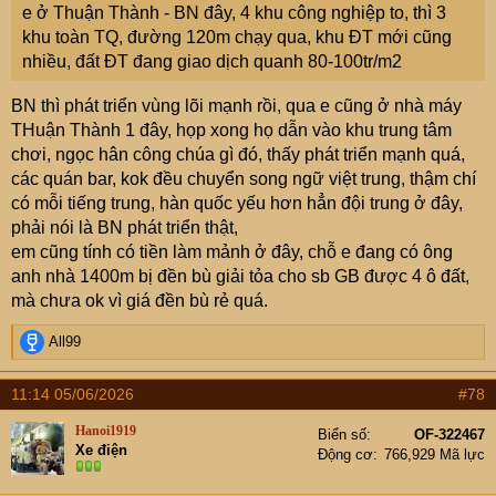
e ở Thuận Thành - BN đây, 4 khu công nghiệp to, thì 3
còn dành quỹ đất cho các tuyến đường sắt chiến lược
khu toàn TQ, đường 120m chạy qua, khu ĐT mới cũng
trong tương lai. Nếu làm đúng tiến độ thì khoảng cách kết
nhiều, đất ĐT đang giao dịch quanh 80-100tr/m2
nối giữa Bắc Ninh với Hà Nội sẽ thay đổi khá nhiều so
với hiện nay.
BN thì phát triển vùng lõi mạnh rồi, qua e cũng ở nhà máy
THuận Thành 1 đây, họp xong họ dẫn vào khu trung tâm
Tuy nhiên nếu nói đến dự án có khả năng tác động rộng
chơi, ngọc hân công chúa gì đó, thấy phát triển mạnh quá,
nhất thì em vẫn nghiêng về Vành đai 4. Bởi sân bay có
các quán bar, kok đều chuyển song ngữ việt trung, thậm chí
thể giúp một khu vực hưởng lợi, còn Vành đai 4 lại thay
có mỗi tiếng trung, hàn quốc yếu hơn hẳn đội trung ở đây,
đổi cả mạng lưới giao thông của vùng Thủ đô. Tuyến
phải nói là BN phát triển thật,
đường này đi qua Hà Nội, Hưng Yên và Bắc Ninh với
em cũng tính có tiền làm mảnh ở đây, chỗ e đang có ông
tổng chiều dài hơn 113km. Đến nay mặt bằng đã cơ bản
anh nhà 1400m bị đền bù giải tỏa cho sb GB được 4 ô đất,
hoàn thành, các địa phương đang đẩy nhanh tiến độ thi
mà chưa ok vì giá đền bù rẻ quá.
công để hướng tới mục tiêu hoàn thành trong giai đoạn
2026 - 2027.
R
All99
Điều em thấy thú vị là mỗi khi có một tuyến vành đai lớn
e
hình thành thì không chỉ giao thông thay đổi mà dòng tiền
a
11:14 05/06/2026
#78
c
cũng thay đổi theo. Khu công nghiệp, kho bãi, trung tâm
t
logistics, khu đô thị mới thường xuất hiện dọc các trục
Hanoi1919
Biển số
OF-322467
i
Xe điện
giao thông lớn. Bắc Ninh vốn đã có lợi thế về công
Động cơ
766,929 Mã lực
o
nghiệp nên khi Vành đai 4 hoàn thành, khả năng kết nối
n