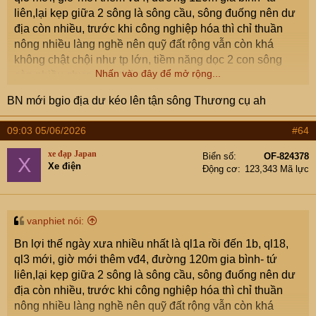
liên,lại kẹp giữa 2 sông là sông cầu, sông đuống nên dư
địa còn nhiều, trước khi công nghiệp hóa thì chỉ thuần
nông nhiều làng nghề nên quỹ đất rộng vẫn còn khá
không chật chội như tp lớn, tiềm năng dọc 2 con sông
Nhấn vào đây để mở rộng...
còn nhiều chưa khai thác.
BN mới bgio địa dư kéo lên tận sông Thương cụ ah
09:03 05/06/2026
#64
xe đạp Japan
Biển số
OF-824378
X
Xe điện
Động cơ
123,343 Mã lực
vanphiet nói:
Bn lợi thế ngày xưa nhiều nhất là ql1a rồi đến 1b, ql18,
ql3 mới, giờ mới thêm vđ4, đường 120m gia bình- tứ
liên,lại kẹp giữa 2 sông là sông cầu, sông đuống nên dư
địa còn nhiều, trước khi công nghiệp hóa thì chỉ thuần
nông nhiều làng nghề nên quỹ đất rộng vẫn còn khá