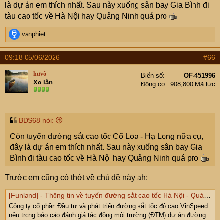
là dự án em thích nhất. Sau này xuống sân bay Gia Bình đi
tàu cao tốc về Hà Nội hay Quảng Ninh quá pro
R
vanphiet
e
a
09:18 05/06/2026
#66
c
t
hưvô
Biển số
OF-451996
i
Xe lăn
Động cơ
908,800 Mã lực
o
n
s
:
BDS68 nói:
Còn tuyến đường sắt cao tốc Cổ Loa - Hạ Long nữa cụ,
đây là dự án em thích nhất. Sau này xuống sân bay Gia
Bình đi tàu cao tốc về Hà Nội hay Quảng Ninh quá pro
Trước em cũng có thớt về chủ đề này ah:
[Funland] - Thông tin về tuyến đường sắt cao tốc Hà Nội - Quảng Ninh
Công ty cổ phần Đầu tư và phát triển đường sắt tốc độ cao VinSpeed
nêu trong báo cáo đánh giá tác động môi trường (ĐTM) dự án đường