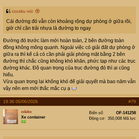
s
với Hà Nội, Hưng Yên và các địa phương lân cận sẽ
:
thuận lợi hơn rất nhiều.
cocsku nói:
Cái đường đó vẫn còn khoảng rộng dự phòng ở giữa rồi,
Ngoài ra còn có các cây cầu lớn như cầu Hồng Hà, cầu
giờ chỉ cần trải nhựa là đường to ngay
Mễ Sở và cầu Hoài Thượng đang được triển khai đồng
loạt. Nghe thì có vẻ chỉ là các cây cầu nhưng thực tế đây
Đường đó trước làm mới hoàn toàn, 2 bên đường toàn
lại là những mắt xích rất quan trọng giúp kết nối các khu
đồng không mông quạnh. Ngoài việc có giải đất dự phòng ở
vực hai bên sông Hồng và sông Đuống. Khi các công
giữa ra thì kể cả có cần phải giải phóng mặt bằng 2 bên
trình này hoàn thành, việc lưu thông hàng hóa cũng như
đường thì chắc cũng không khó khăn, phức tạp như các trục
đi lại giữa Bắc Ninh với các tỉnh trong vùng chắc chắn sẽ
đường khác. Độ quan trọng của trục đường đó thì ai cũng
thuận lợi hơn hiện nay.
hiểu.
Vừa quan trọng lại không khó để giải quyết mà bao năm vẫn
Nhìn tổng thể thì em có cảm giác Bắc Ninh đang đi theo
vậy nên em mới thắc mắc cụ ạ
hướng khá giống nhiều địa phương công nghiệp phát
triển mạnh trước đây: hạ tầng đi trước một bước để đón
19:36 05/06/2026
#79
tăng trưởng. Tất nhiên từ quy hoạch đến thực tế còn cả
một chặng đường dài, nhưng việc nhiều dự án lớn cùng
zolahn
Biển số
OF-141258
Xe container
được thúc đẩy trong một giai đoạn cũng là tín hiệu đáng
Động cơ
350,008 Mã lực
chú ý.
Theo các cụ thì trong các dự án đang triển khai hiện nay,