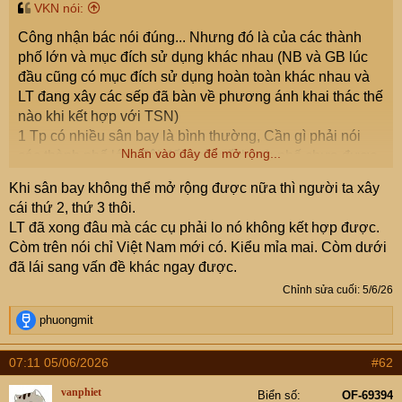
t
VKN nói:
e
Công nhận bác nói đúng... Nhưng đó là của các thành
r
phố lớn và mục đích sử dụng khác nhau (NB và GB lúc
đầu cũng có mục đích sử dụng hoàn toàn khác nhau và
LT đang xây các sếp đã bàn về phương ánh khai thác thế
nào khi kết hợp với TSN)
1 Tp có nhiều sân bay là bình thường, Cần gì phải nói
Nhấn vào đây để mở rộng...
các thành phố lớn. Tôi đến một số thành phố chưa được
1 triệu dân mà thấy có tới 3 sân bay...vì nó được dùng với
Khi sân bay không thể mở rộng được nữa thì người ta xây
những mục đích khác nhau hoàn toàn.
cái thứ 2, thứ 3 thôi.
LT đã xong đâu mà các cụ phải lo nó không kết hợp được.
Còm trên nói chỉ Việt Nam mới có. Kiểu mỉa mai. Còm dưới
đã lái sang vấn đề khác ngay được.
Chỉnh sửa cuối:
5/6/26
R
phuongmit
e
a
07:11 05/06/2026
#62
c
t
vanphiet
Biển số
OF-69394
i