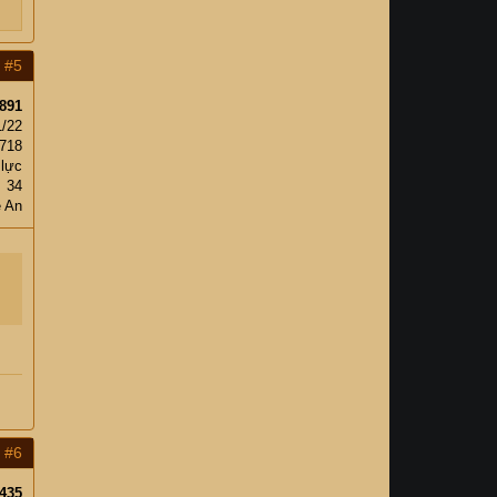
#5
891
1/22
,718
 lực
34
ệ An
#6
435