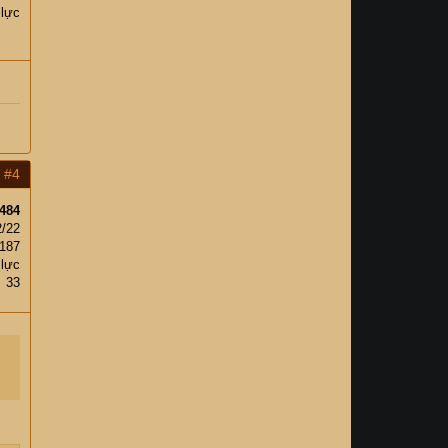
 lực
#4
484
2/22
187
 lực
33