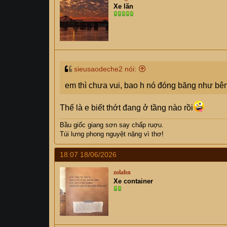
Xe lăn
sieusaodeche2 nói:
em thì chưa vui, bao h nó đóng băng như bên
Thế là e biết thớt đang ở tầng nào rồi
Bầu giốc giang sơn say chấp ruợu.
Túi lưng phong nguyệt nặng vì thơ!
18:07 18/06/2026
zolahn
Xe container