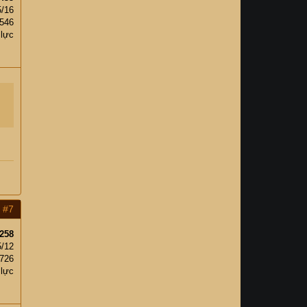
5/16
,546
 lực
#7
258
5/12
,726
 lực