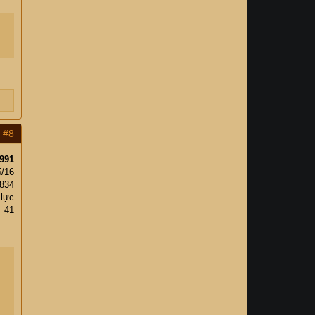
#8
991
5/16
,834
 lực
41