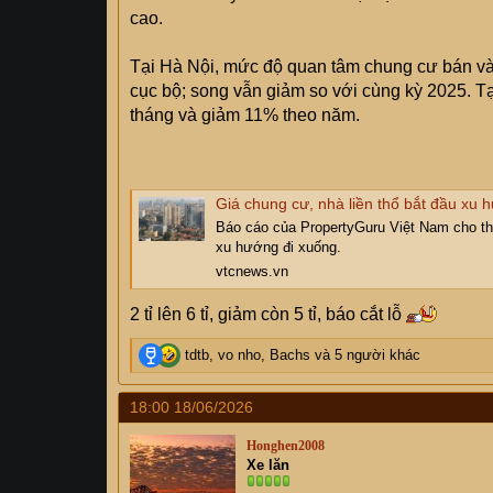
cao.
Tại Hà Nội, mức độ quan tâm chung cư bán vào
cục bộ; song vẫn giảm so với cùng kỳ 2025. 
tháng và giảm 11% theo năm.
Giá chung cư, nhà liền thổ bắt đầu xu
Báo cáo của PropertyGuru Việt Nam cho thấy
xu hướng đi xuống.
vtcnews.vn
2 tỉ lên 6 tỉ, giảm còn 5 tỉ, báo cắt lỗ
R
tdtb
,
vo nho
,
Bachs
và 5 người khác
e
a
18:00 18/06/2026
c
t
Honghen2008
i
Xe lăn
o
n