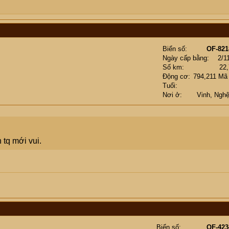
Biển số
OF-821
Ngày cấp bằng
2/1
Số km
22
Động cơ
794,211 Mã
Tuổi
Nơi ở
Vinh, Ngh
 tq mới vui.
Biển số
OF-423