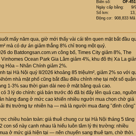
Biển số
OF-451
Ngày cấp bằng
9/
Số km
13
Động cơ
908,833 Mã
uốt mấy năm qua, giờ mới thấy vài cái tên quen mặt bắt đầu q
/m² mà có dự án giảm thẳng 8% chỉ trong một quý.
2026 do Batdongsan.com.vn công bố, Times City giảm 8%, The
, Vinhomes Ocean Park Gia Lâm giảm 4%, khu đô thị Xa La gi
rung Hòa – Nhân Chính giảm 2%.
nh tại Hà Nội quý II/2026 khoảng 85 triệu/m², giảm 2% so với q
hóm nhà mặt phố cũng bắt đầu điều chỉnh nhẹ tại một số quận
g 1-3% sau thời gian dài neo ở mặt bằng quá cao.
có 3 lý do chính: giá bán trước đó đã bị đẩy lên quá cao, nguồ
 ngân hàng đang ở mức cao khiến nhiều người mua chọn chờ giá
ải thị trường tự nhiên hạ — mà là người mua đang "đình công"
ược chiều hoàn toàn: giá thuê chung cư tại Hà Nội tháng 5 tăng
con số này cạnh nhau là hiểu luôn tâm lý thị trường: nhiều
ua ở mức giá hiện tại — nên chuyển sang thuê tạm, chờ thời.