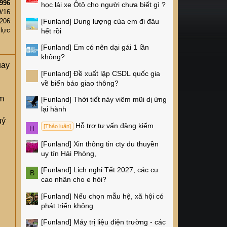
996
học lái xe Ôtô cho người chưa biết gì ?
9/16
[Funland]
Dung lượng của em đi đâu
,206
 lực
hết rồi
[Funland]
Em có nên dại gái 1 lần
không?
uay
[Funland]
Đề xuất lập CSDL quốc gia
về biển báo giao thông?
ảm
[Funland]
Thời tiết này viêm mũi dị ứng
lại hành
uý
Hỗ trợ tư vấn đăng kiểm
[Thảo luận]
H
[Funland]
Xin thông tin cty du thuyền
uy tín Hải Phòng,
n
[Funland]
Lịch nghỉ Tết 2027, các cụ
B
cao nhân cho e hỏi?
[Funland]
Nếu chọn mẫu hệ, xã hội có
phát triển không
[Funland]
Máy trị liệu điện trường - các