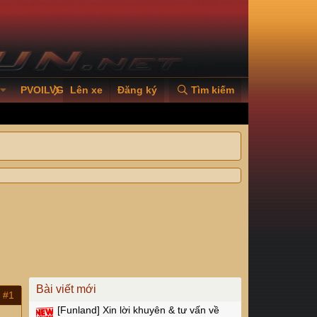
PVOILVGC2026
Lên xe
Đăng ký
Tìm kiếm
Bài viết mới
#1
[Funland]
Xin lời khuyên & tư vấn về