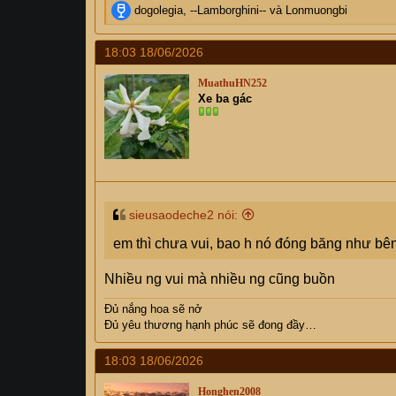
R
dogolegia
,
--Lamborghini--
và
Lonmuongbi
e
a
18:03 18/06/2026
c
t
MuathuHN252
i
Xe ba gác
o
n
s
:
sieusaodeche2 nói:
em thì chưa vui, bao h nó đóng băng như bên
Nhiều ng vui mà nhiều ng cũng buồn
Đủ nắng hoa sẽ nở
Đủ yêu thương hạnh phúc sẽ đong đầy…
18:03 18/06/2026
Honghen2008