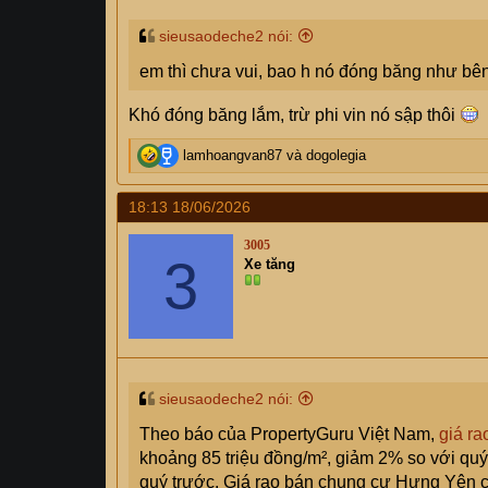
sieusaodeche2 nói:
em thì chưa vui, bao h nó đóng băng như bên
Khó đóng băng lắm, trừ phi vin nó sập thôi
R
lamhoangvan87
và
dogolegia
e
a
18:13 18/06/2026
c
t
3005
i
3
Xe tăng
o
n
s
:
sieusaodeche2 nói:
Theo báo của PropertyGuru Việt Nam,
giá r
khoảng 85 triệu đồng/m², giảm 2% so với quý 
quý trước. Giá rao bán chung cư Hưng Yên 