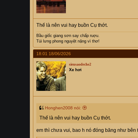
s
:
Thế là nên vui hay buồn Cụ thớt.
Bầu giốc giang sơn say chấp ruợu.
Túi lưng phong nguyệt nặng vì thơ!
18:01 18/06/2026
sieusaodeche2
Xe hơi
Honghen2008 nói:
Thế là nên vui hay buồn Cụ thớt.
em thì chưa vui, bao h nó đóng băng như bên t