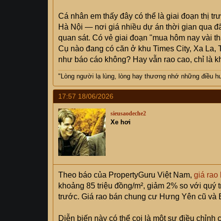
Cá nhân em thấy đây có thể là giai đoạn thị tr
Hà Nội — nơi giá nhiều dự án thời gian qua 
quan sát. Có vẻ giai đoạn "mua hôm nay vài thán
Cụ nào đang có căn ở khu Times City, Xa La, 
như báo cáo không? Hay vẫn rao cao, chỉ là 
"Lòng người lạ lùng, lòng hay thương nhớ những điều hư 
17:57 18/06/2026
sieusaodeche2
Xe hơi
Theo báo của PropertyGuru Việt Nam,
giá rao
khoảng 85 triệu đồng/m², giảm 2% so với quý t
trước. Giá rao bán chung cư Hưng Yên cũ và 
Diễn biến này có thể coi là một sự điều chỉnh c