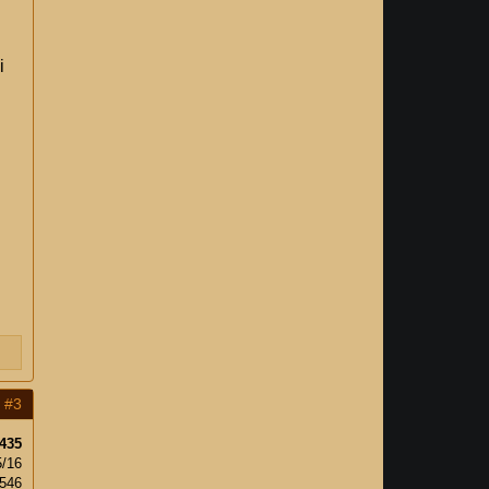
i
#3
435
5/16
,546