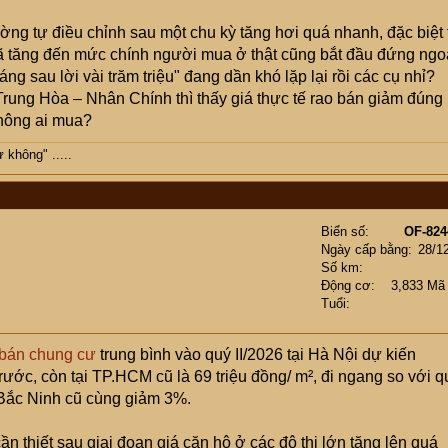
ường tự điều chỉnh sau một chu kỳ tăng hơi quá nhanh, đặc biệt 
đã tăng đến mức chính người mua ở thật cũng bắt đầu đứng ngo
g sau lời vài trăm triệu" đang dần khó lặp lại rồi các cụ nhỉ?
Trung Hòa – Nhân Chính thì thấy giá thực tế rao bán giảm đúng
không ai mua?
không" .....
Biển số
OF-824
Ngày cấp bằng
28/1
Số km
Động cơ
3,833 Mã
Tuổi
 bán chung cư
trung bình vào quý II/2026 tại Hà Nội dự kiến
rước, còn tại TP.HCM cũ là 69 triệu đồng/ m², đi ngang so với q
Bắc Ninh cũ cùng giảm 3%.
ần thiết sau giai đoạn giá căn hộ ở các đô thị lớn tăng lên quá