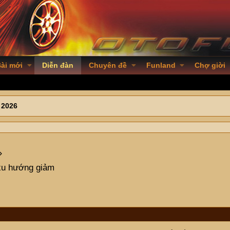
ài mới
Diễn đàn
Chuyên đề
Funland
Chợ giời
 2026
xu hướng giảm