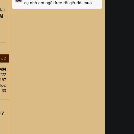
cụ nhà em ngồi free rồi giờ đòi mua
tại
ài
#2
484
2/22
187
 lực
33
uý