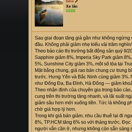
hưvô
s
i
Xe lăn
t
a
r
t
e
Sau giai đoạn tăng giá gần như không ngừng s
r
đầu. Không phải giảm nhẹ kiểu vài trăm nghìn
Theo báo cáo thị trường bất động sản quý II/
Sapphire giảm 8%, Imperia Sky Park giảm 8%
5%, Sunshine City giảm 3%, một số tòa tại T
Mặt bằng chung, giá rao bán chung cư trung bì
trước. Hưng Yên và Bắc Ninh cùng giảm 3%. N
như Đống Đa, Ba Đình, Hà Đông — giảm khoản
Theo nhận định của chuyên gia trong báo cáo, 
cung trên thị trường tăng nhanh, và lãi suất
giảm sâu hơn mới xuống tiền. Tức là không ph
chờ giá hợp lý hơn.
Trong khi giá bán giảm, nhu cầu thuê lại đi ng
8%, TP.HCM tăng 6% so với tháng trước. Đọc 2 
người vẫn cần ở, nhưng không còn sẵn sàng m