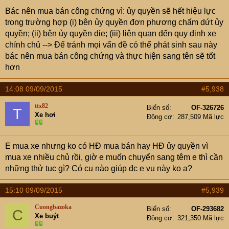
Bác nên mua bán công chứng vì: ủy quyền sẽ hết hiệu lực
trong trường hợp (i) bên ủy quyền đơn phương chấm dứt ủy
quyền; (ii) bên ủy quyền die; (iii) liên quan đến quy định xe
chính chủ --> Để tránh mọi vấn đề có thể phát sinh sau này
bác nên mua bán công chứng và thực hiện sang tên sẽ tốt
hơn
14:08 09/09/2015
#5,938
ttx82
Biển số
OF-326726
T
Xe hơi
Động cơ
287,509 Mã lực
E mua xe nhưng ko có HĐ mua bán hay HĐ ủy quyền vì
mua xe nhiều chủ rồi, giờ e muốn chuyển sang têm e thì cần
những thử tục gì? Có cụ nào giúp đc e vụ này ko a?
15:10 09/09/2015
#5,939
Cuongbazoka
Biển số
OF-293682
C
Xe buýt
Động cơ
321,350 Mã lực