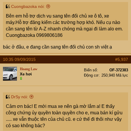
Cuongbazoka nói:
Bên em hỗ trợ dịch vụ sang tên đổi chủ xe ô tô, xe
máy.Hỗ trợ đăng kiểm các trường hợp khó. Nếu cụ nào
cần sang tên từ A-Z nhanh chóng mà ngại đi làm alo em.
Cuongbazoka 0969806186
bác ở đâu, e đang cần sang tên đổi chủ con sh việt ạ
10:35 09/09/2015
#5,937
Hoang Law
Biển số
OF-372383
Xe hơi
Động cơ
250,940 Mã lực
DrSy nói:
Cảm ơn bác! E mới mua xe nên gà mờ lắm a! E thấy
công chứng ủy quyền toàn quyền cho e, mua bán kí gửu
..... xe vẫn thuộc tên của chủ cũ. e cứ thế đi thôi như vậy
có sao không bác?