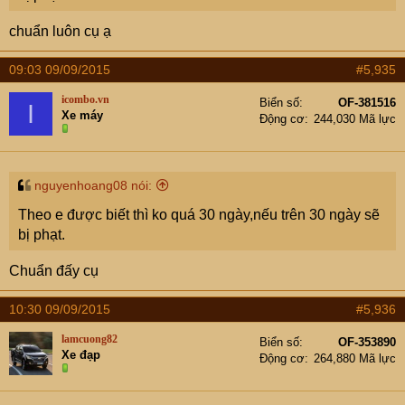
chuẩn luôn cụ ạ
09:03 09/09/2015
#5,935
icombo.vn
Biển số
OF-381516
I
Xe máy
Động cơ
244,030 Mã lực
nguyenhoang08 nói:
Theo e được biết thì ko quá 30 ngày,nếu trên 30 ngày sẽ
bị phạt.
Chuẩn đấy cụ
10:30 09/09/2015
#5,936
lamcuong82
Biển số
OF-353890
Xe đạp
Động cơ
264,880 Mã lực