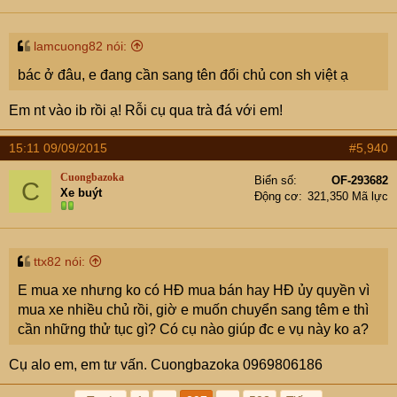
lamcuong82 nói:
bác ở đâu, e đang cần sang tên đổi chủ con sh việt ạ
Em nt vào ib rồi ạ! Rỗi cụ qua trà đá với em!
15:11 09/09/2015
#5,940
Cuongbazoka
Biển số
OF-293682
C
Xe buýt
Động cơ
321,350 Mã lực
ttx82 nói:
E mua xe nhưng ko có HĐ mua bán hay HĐ ủy quyền vì
mua xe nhiều chủ rồi, giờ e muốn chuyển sang têm e thì
cần những thử tục gì? Có cụ nào giúp đc e vụ này ko a?
Cụ alo em, em tư vấn. Cuongbazoka 0969806186