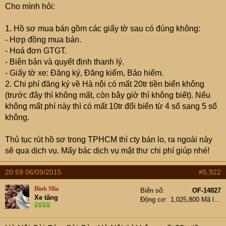
Cho mình hỏi:
1. Hồ sơ mua bán gồm các giấy tờ sau có đúng không:
- Hợp đồng mua bán.
- Hoá đơn GTGT.
- Biên bản và quyết định thanh lý.
- Giấy tờ xe: Đăng ký, Đăng kiểm, Bảo hiểm.
2. Chi phí đăng ký về Hà nội có mất 20tr tiền biển không
(trước đây thì không mất, còn bây giờ thì không biết). Nếu
không mất phí này thì có mất 10tr đổi biển từ 4 số sang 5 số
không.
Thủ tục rút hồ sơ trong TPHCM thì cty bán lo, ra ngoài này
sẽ qua dịch vụ. Mấy bác dịch vụ mật thư chi phí giúp nhé!
20:59 06/09/2015
#5,922
Bình Mía
Biển số
OF-14827
Xe tăng
Động cơ
1,025,800 Mã lực