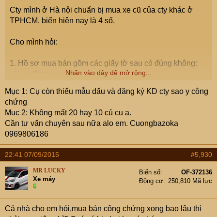
Cty mình ở Hà nội chuẩn bị mua xe cũ của cty khác ở
TPHCM, biển hiện nay là 4 số.
Cho mình hỏi:
1. Hồ sơ mua bán gồm các giấy tờ sau có đúng không:
Nhấn vào đây để mở rộng...
- Hợp đồng mua bán.
- Hoá đơn GTGT.
Mục 1: Cụ còn thiếu mẫu dấu và đăng ký KD cty sao y công
- Biên bản và quyết định thanh lý.
chứng
- Giấy tờ xe: Đăng ký, Đăng kiểm, Bảo hiểm.
Mục 2: Không mất 20 hay 10 củ cụ ạ.
2. Chi phí đăng ký về Hà nội có mất 20tr tiền biển không
Cần tư vấn chuyên sau nữa alo em. Cuongbazoka
(trước đây thì không mất, còn bây giờ thì không biết). Nếu
0969806186
không mất phí này thì có mất 10tr đổi biển từ 4 số sang 5
số không.
22:41 07/09/2015
#5,930
Thủ tục rút hồ sơ trong TPHCM thì cty bán lo, ra ngoài
MR LUCKY
Biển số
OF-372136
Xe máy
này sẽ qua dịch vụ. Mấy bác dịch vụ mật thư chi phí giúp
Động cơ
250,810 Mã lực
nhé!
Cả nhà cho em hỏi,mua bán công chứng xong bao lâu thì