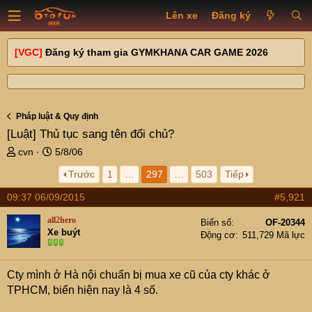
Lên xe
Đăng ký
[VGC]
Đăng ký tham gia GYMKHANA CAR GAME 2026
Pháp luật & Quy định
[Luật]
Thủ tục sang tên đổi chủ?
T
N
cvn
5/8/06
h
g
Trước
1
…
297
…
503
Tiếp
r
à
e
y
09:37 06/09/2015
#5,921
a
g
d
ử
all2hero
Biển số
OF-20344
s
i
Xe buýt
Động cơ
511,729 Mã lực
t
a
r
Cty mình ở Hà nội chuẩn bị mua xe cũ của cty khác ở
t
TPHCM, biển hiện nay là 4 số.
e
r