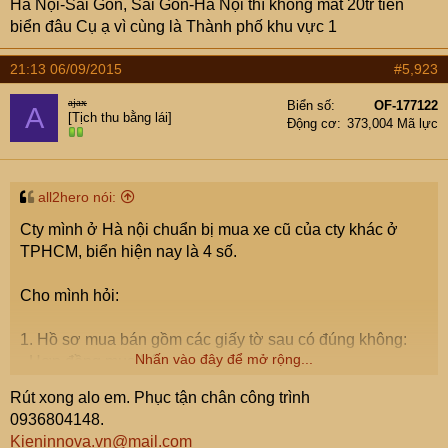
Hà Nội-Sài Gòn, Sài Gòn-Hà Nội thì không mất 20tr tiền
biển đâu Cụ ạ vì cùng là Thành phố khu vực 1
21:13 06/09/2015
#5,923
ajax
Biển số
OF-177122
A
[Tịch thu bằng lái]
Động cơ
373,004 Mã lực
all2hero nói:
Cty mình ở Hà nội chuẩn bị mua xe cũ của cty khác ở
TPHCM, biển hiện nay là 4 số.
Cho mình hỏi:
1. Hồ sơ mua bán gồm các giấy tờ sau có đúng không:
Nhấn vào đây để mở rộng...
- Hợp đồng mua bán.
- Hoá đơn GTGT.
Rút xong alo em. Phục tận chân công trình
- Biên bản và quyết định thanh lý.
0936804148.
- Giấy tờ xe: Đăng ký, Đăng kiểm, Bảo hiểm.
Kieninnova.vn@mail.com