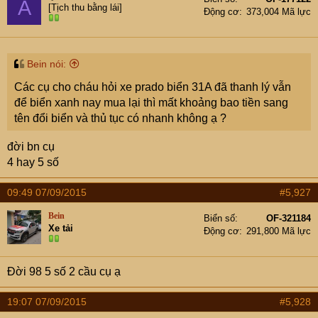
A
[Tịch thu bằng lái]
Động cơ
373,004 Mã lực
Bein nói:
Các cụ cho cháu hỏi xe prado biển 31A đã thanh lý vẫn
để biển xanh nay mua lại thì mất khoảng bao tiền sang
tên đổi biển và thủ tục có nhanh không ạ ?
đời bn cụ
4 hay 5 số
09:49 07/09/2015
#5,927
Bein
Biển số
OF-321184
Xe tải
Động cơ
291,800 Mã lực
Đời 98 5 số 2 cầu cụ ạ
19:07 07/09/2015
#5,928