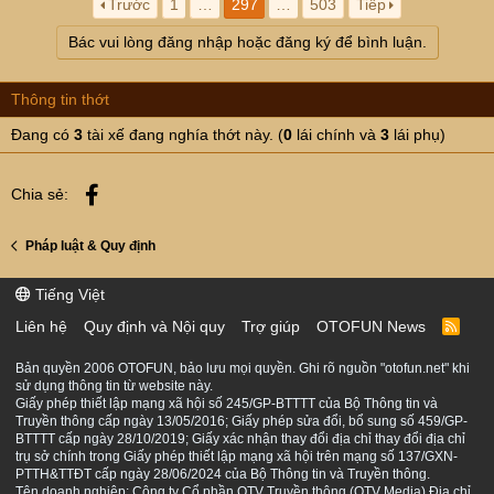
Trước
1
…
297
…
503
Tiếp
Bác vui lòng đăng nhập hoặc đăng ký để bình luận.
Thông tin thớt
Đang có
3
tài xế đang nghía thớt này. (
0
lái chính và
3
lái phụ)
Facebook
Chia sẻ:
Pháp luật & Quy định
Tiếng Việt
Liên hệ
Quy định và Nội quy
Trợ giúp
OTOFUN News
R
S
S
Bản quyền 2006 OTOFUN, bảo lưu mọi quyền. Ghi rõ nguồn "otofun.net" khi
sử dụng thông tin từ website này.
Giấy phép thiết lập mạng xã hội số 245/GP-BTTTT của Bộ Thông tin và
Truyền thông cấp ngày 13/05/2016; Giấy phép sửa đổi, bổ sung số 459/GP-
BTTTT cấp ngày 28/10/2019; Giấy xác nhận thay đổi địa chỉ thay đổi địa chỉ
trụ sở chính trong Giấy phép thiết lập mạng xã hội trên mạng số 137/GXN-
PTTH&TTĐT cấp ngày 28/06/2024 của Bộ Thông tin và Truyền thông.
Tên doanh nghiệp: Công ty Cổ phần OTV Truyền thông (OTV Media) Địa chỉ