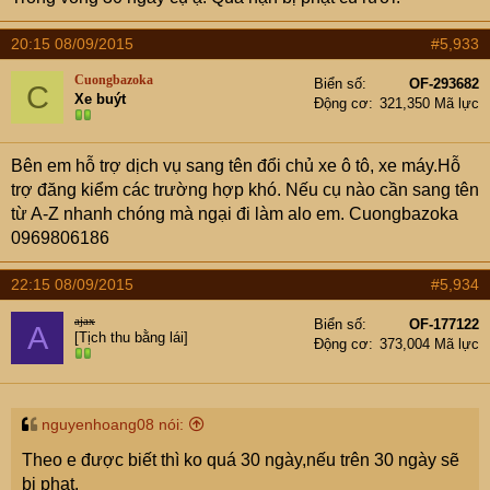
20:15 08/09/2015
#5,933
Cuongbazoka
Biển số
OF-293682
C
Xe buýt
Động cơ
321,350 Mã lực
Bên em hỗ trợ dịch vụ sang tên đổi chủ xe ô tô, xe máy.Hỗ
trợ đăng kiểm các trường hợp khó. Nếu cụ nào cần sang tên
từ A-Z nhanh chóng mà ngại đi làm alo em. Cuongbazoka
0969806186
22:15 08/09/2015
#5,934
ajax
Biển số
OF-177122
A
[Tịch thu bằng lái]
Động cơ
373,004 Mã lực
nguyenhoang08 nói:
Theo e được biết thì ko quá 30 ngày,nếu trên 30 ngày sẽ
bị phạt.