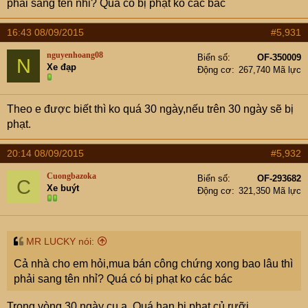
phải sang tên nhỉ? Quá có bị phạt ko các bác
16:43 08/09/2015
#5,931
nguyenhoang08
Biển số
OF-350009
N
Xe đạp
Động cơ
267,740 Mã lực
Theo e được biết thì ko quá 30 ngày,nếu trên 30 ngày sẽ bị
phạt.
20:14 08/09/2015
#5,932
Cuongbazoka
Biển số
OF-293682
C
Xe buýt
Động cơ
321,350 Mã lực
MR LUCKY nói:
Cả nhà cho em hỏi,mua bán công chứng xong bao lâu thì
phải sang tên nhỉ? Quá có bị phạt ko các bác
Trong vòng 30 ngày cụ ạ. Quá hạn bị phạt củ rưỡi.