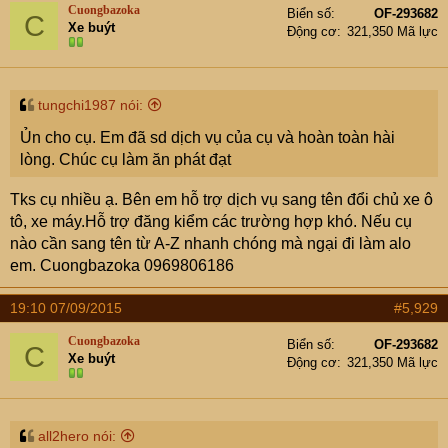
Cuongbazoka
Biển số
OF-293682
C
Xe buýt
Động cơ
321,350 Mã lực
tungchi1987 nói:
Ủn cho cụ. Em đã sd dịch vụ của cụ và hoàn toàn hài
lòng. Chúc cụ làm ăn phát đạt
Tks cụ nhiều ạ. Bên em hỗ trợ dịch vụ sang tên đổi chủ xe ô
tô, xe máy.Hỗ trợ đăng kiểm các trường hợp khó. Nếu cụ
nào cần sang tên từ A-Z nhanh chóng mà ngại đi làm alo
em. Cuongbazoka 0969806186
19:10 07/09/2015
#5,929
Cuongbazoka
Biển số
OF-293682
C
Xe buýt
Động cơ
321,350 Mã lực
all2hero nói: