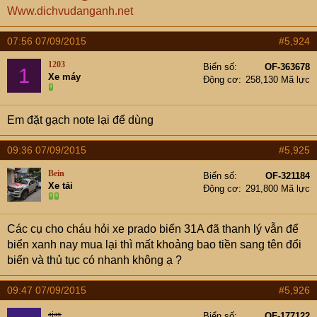
2. Chi phí đăng ký về Hà nội có mất 20tr tiền biển không
Www.dichvudanganh.net
(trước đây thì không mất, còn bây giờ thì không biết). Nếu
không mất phí này thì có mất 10tr đổi biển từ 4 số sang 5
07:56 07/09/2015
#5,924
số không.
1203
Biển số
OF-363678
1
Xe máy
Thủ tục rút hồ sơ trong TPHCM thì cty bán lo, ra ngoài
Động cơ
258,130 Mã lực
này sẽ qua dịch vụ. Mấy bác dịch vụ mật thư chi phí giúp
nhé!
Em đặt gạch note lại để dùng
09:36 07/09/2015
#5,925
Bein
Biển số
OF-321184
Xe tải
Động cơ
291,800 Mã lực
Các cụ cho cháu hỏi xe prado biển 31A đã thanh lý vẫn để
biển xanh nay mua lại thì mất khoảng bao tiền sang tên đổi
biển và thủ tục có nhanh không ạ ?
09:47 07/09/2015
#5,926
ajax
Biển số
OF-177122